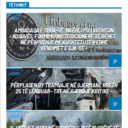
TË FUNDIT
LAJME
AMBASADA E SHBA-SË: NGËRÇI PO I KUSHTON
KOSOVËS, FORMIMI I INSTITUCIONEVE TË BËHET
NË PËRPUTHJE ME KUSHTETUTËN EDHE
VENDIMET E GJK-SË –
LAJME
PËRPLASEN DY TRAMVAJE NË GJERMANI, RRETH
25 TË LËNDUAR– TRE NË GJENDJE KRITIKE –
LAJME
14 VATRA ZJARRI NË SHQIPËRI GJATË 10 ORËVE TË