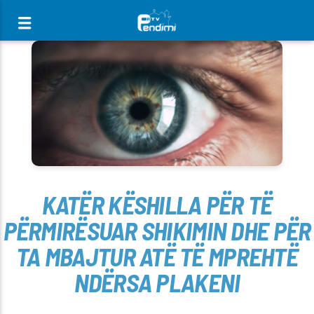
[There are no radio stations in the database]
KATËR KËSHILLA PËR TË
PËRMIRËSUAR SHIKIMIN DHE PËR
TA MBAJTUR ATË TË MPREHTË
NDËRSA PLAKENI