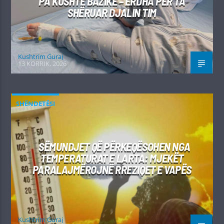
PA KUSHTE BAZIKE – ERDHA PËR TA
SHËRUAR DJALIN TIM
Kushtrim Guraj
13 KORRIK, 2026
SHËNDETËSI
SËMUNDJET QË PËRKEQËSOHEN NGA
TEMPERATURAT E LARTA: MJEKËT
PARALAJMËROJNË RREZIQET E VAPËS
Kushtrim Guraj