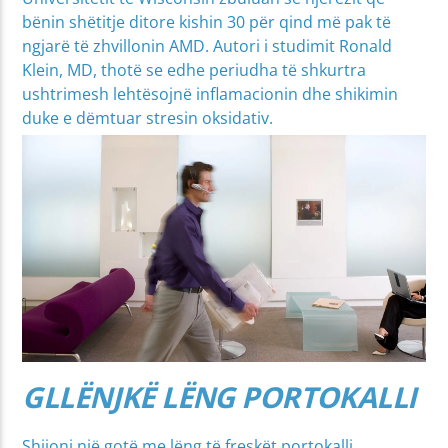
bënin shëtitje ditore kishin 30 për qind më pak të
ngjarë të zhvillonin AMD. Autori i studimit Ronald
Klein, MD, thotë se edhe periudha të shkurtra
ushtrimesh lehtësojnë inflamacionin dhe shikimin
duke e dëmtuar stresin oksidativ.
GLLËNJKË LËNG PORTOKALLI
Shijoni një gotë me lëng të freskët portokalli.