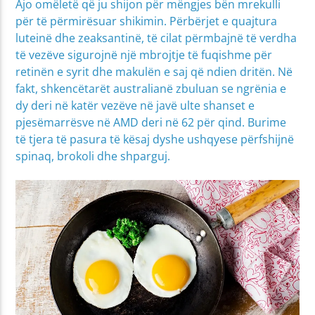
Ajo omëletë që ju shijon për mëngjes bën mrekulli
për të përmirësuar shikimin. Përbërjet e quajtura
luteinë dhe zeaksantinë, të cilat përmbajnë të verdha
të vezëve sigurojnë një mbrojtje të fuqishme për
retinën e syrit dhe makulën e saj që ndien dritën. Në
fakt, shkencëtarët australianë zbuluan se ngrënia e
dy deri në katër vezëve në javë ulte shanset e
pjesëmarrësve në AMD deri në 62 për qind. Burime
të tjera të pasura të kësaj dyshe ushqyese përfshijnë
spinaq, brokoli dhe shparguj.