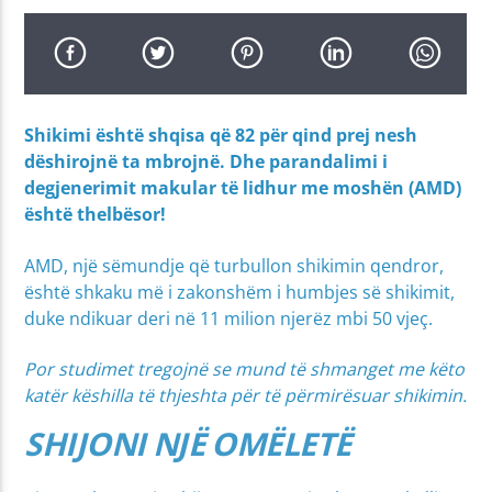
Shikimi është shqisa që 82 për qind prej nesh
dëshirojnë ta mbrojnë. Dhe parandalimi i
degjenerimit makular të lidhur me moshën (AMD)
është thelbësor!
AMD, një sëmundje që turbullon shikimin qendror,
është shkaku më i zakonshëm i humbjes së shikimit,
duke ndikuar deri në 11 milion njerëz mbi 50 vjeç.
Por studimet tregojnë se mund të shmanget me këto
katër këshilla të thjeshta për të përmirësuar shikimin.
SHIJONI NJË OMËLETË