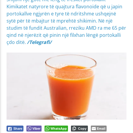
Kimikatet natyrore të quajtura flavonoide që u japin
portokallve ngjyrën e tyre të ndritshme ushqejnë
sytë për të mbajtur të mprehtë shikimin. Në një
studim të fundit Australian, rreziku AMD ra me 65 për
qind në njerëzit që pinin një filxhan lëngë portokalli
çdo ditë.
/Telegrafi/
Viber
WhatsApp
Email
Share
Copy