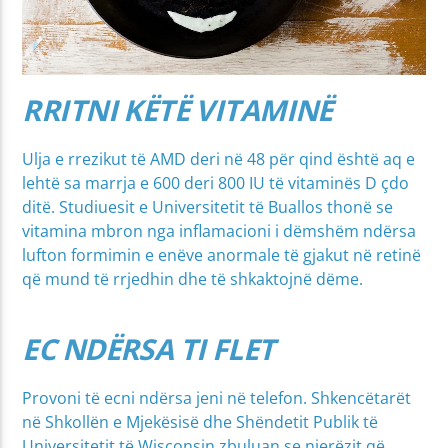
RRITNI KËTË VITAMINË
Ulja e rrezikut të AMD deri në 48 për qind është aq e
lehtë sa marrja e 600 deri 800 IU të vitaminës D çdo
ditë. Studiuesit e Universitetit të Buallos thonë se
vitamina mbron nga inflamacioni i dëmshëm ndërsa
lufton formimin e enëve anormale të gjakut në retinë
që mund të rrjedhin dhe të shkaktojnë dëme.
EC NDËRSA TI FLET
Provoni të ecni ndërsa jeni në telefon. Shkencëtarët
në Shkollën e Mjekësisë dhe Shëndetit Publik të
Universitetit të Wisconsin zbuluan se njerëzit që