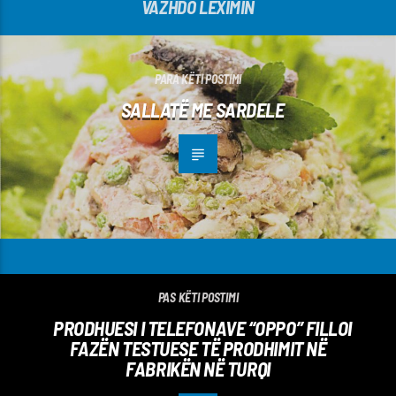
VAZHDO LEXIMIN
PARA KËTI POSTIMI
SALLATË ME SARDELE
PAS KËTI POSTIMI
PRODHUESI I TELEFONAVE “OPPO” FILLOI
FAZËN TESTUESE TË PRODHIMIT NË
FABRIKËN NË TURQI