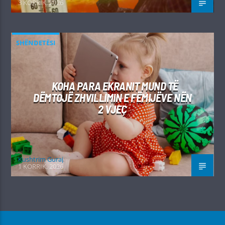
3 KORRIK, 2026
SHËNDETËSI
KOHA PARA EKRANIT MUND TË
DËMTOJË ZHVILLIMIN E FËMIJËVE NËN
2 VJEÇ
Kushtrim Guraj
1 KORRIK, 2026