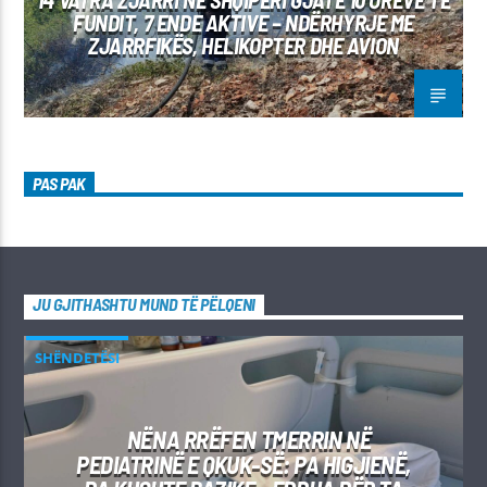
FUNDIT, 7 ENDE AKTIVE – NDËRHYRJE ME
ZJARRFIKËS, HELIKOPTER DHE AVION
PAS PAK
JU GJITHASHTU MUND TË PËLQENI
SHËNDETËSI
NËNA RRËFEN TMERRIN NË
PEDIATRINË E QKUK-SË: PA HIGJIENË,