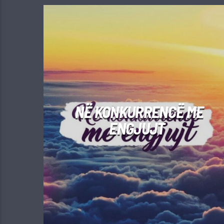
NË KONKURRENCË ME
ENGJUJT