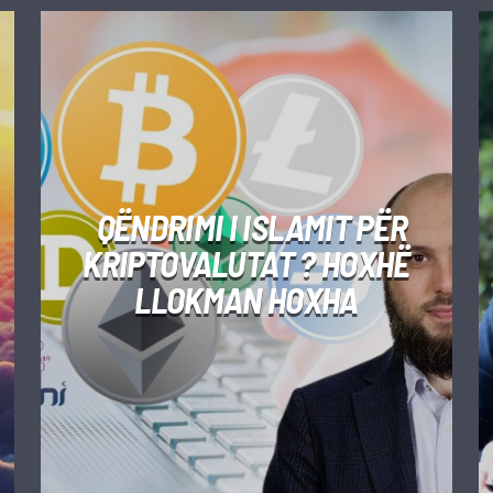
QËNDRIMI I ISLAMIT PËR
KRIPTOVALUTAT ? HOXHË
LLOKMAN HOXHA