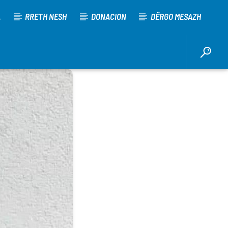
A
RRETH NESH
DONACION
DËRGO MESAZH