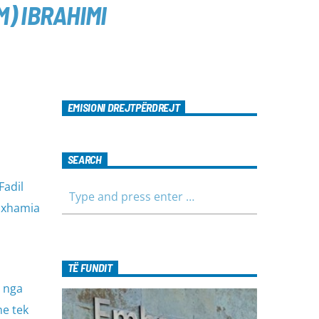
M) IBRAHIMI
EMISIONI DREJTPËRDREJT
SEARCH
Fadil
e xhamia
TË FUNDIT
e nga
he tek