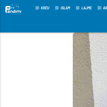
KREU
ISLAM
LAJME
AR
[There are no radio stations in the database]