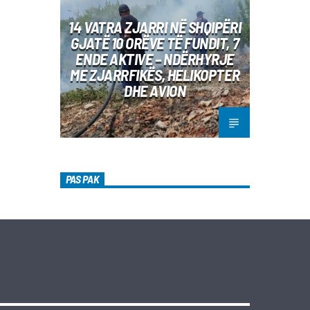
14 VATRA ZJARRI NË SHQIPËRI
GJATË 10 ORËVE TË FUNDIT, 7
ENDE AKTIVE – NDËRHYRJE
ME ZJARRFIKËS, HELIKOPTER
DHE AVION
PAS PAK