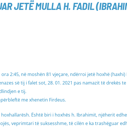
R JETË MULLA H. FADIL (IBRAHI
 ora 2:45, në moshën 81 vjeçare, ndërroi jetë hoxhë (haxhi) 
azes së tij i falet sot, 28. 01. 2021 pas namazit të drekës t
lindjen e tij.
hpërbleftë me xhenetin Firdeus.
e hoxhallarësh. Është biri i hoxhës h. Ibrahimit, njëherit edh
ojës, veprimtari të suksesshme, të cilën e ka trashëguar ed