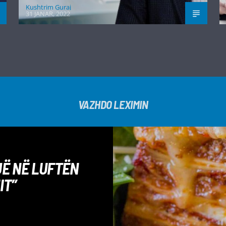
Kushtrim Guraj
31 JANAR, 2022
VAZHDO LEXIMIN
Ë NË LUFTËN
IT”