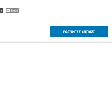
Email
py
POSTIMET E AUTORIT