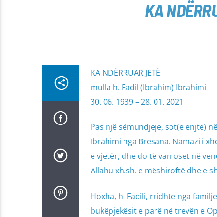
KA NDËRRUA
KA NDËRRUAR JETË
mulla h. Fadil (Ibrahim) Ibrahimi
30. 06. 1939 – 28. 01. 2021
Pas një sëmundjeje, sot(e enjte) në
Ibrahimi nga Bresana. Namazi i xhen
e vjetër, dhe do të varroset në vend
Allahu xh.sh. e mëshiroftë dhe e s
Hoxha, h. Fadili, rridhte nga familj
bukëpjekësit e parë në trevën e Op