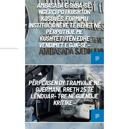
AMBASADA E SHBA-SË:
NGËRÇI PO I KUSHTON
KOSOVËS, FORMIMI I
INSTITUCIONEVE TË BËHET NË
PËRPUTHJE ME
KUSHTETUTËN EDHE
VENDIMET E GJK-SË –
PËRPLASEN DY TRAMVAJE NË
GJERMANI, RRETH 25 TË
LËNDUAR– TRE NË GJENDJE
KRITIKE –