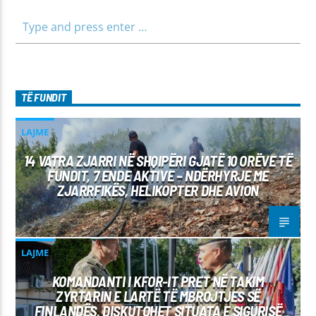
TË FUNDIT
LAJME
14 VATRA ZJARRI NË SHQIPËRI GJATË 10 ORËVE TË
FUNDIT, 7 ENDE AKTIVE – NDËRHYRJE ME
ZJARRFIKËS, HELIKOPTER DHE AVION
LAJME
KOMANDANTI I KFOR-IT PRET NË TAKIM
ZYRTARIN E LARTË TË MBROJTJES SË
FINLANDËS, DISKUTOHET SITUATA E SIGURISË