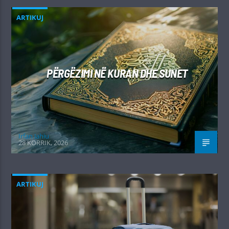
ARTIKUJ
PËRGËZIMI NË KURAN DHE SUNET
Irfan Jahiu
28 KORRIK, 2026
ARTIKUJ