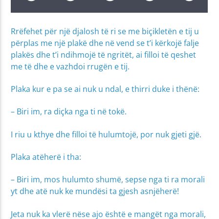
Rrëfehet për një djalosh të ri se me biçikletën e tij u
përplas me një plakë dhe në vend se t’i kërkojë falje
plakës dhe t’i ndihmojë të ngritët, ai filloi të qeshet
me të dhe e vazhdoi rrugën e tij.
Plaka kur e pa se ai nuk u ndal, e thirri duke i thënë:
– Biri im, ra diçka nga ti në tokë.
I riu u kthye dhe filloi të hulumtojë, por nuk gjeti gjë.
Plaka atëherë i tha:
– Biri im, mos hulumto shumë, sepse nga ti ra morali
yt dhe atë nuk ke mundësi ta gjesh asnjëherë!
Jeta nuk ka vlerë nëse ajo është e mangët nga morali,