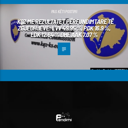
PAS KËTI POSTIMI
KQZ ME REZULTATET PËRFUNDIMTARE TË
ZGJEDHJEVE: LVV 49.95 %, PDK 16.9 %,
LDK 12.64 % DHE AAK 7.07 %