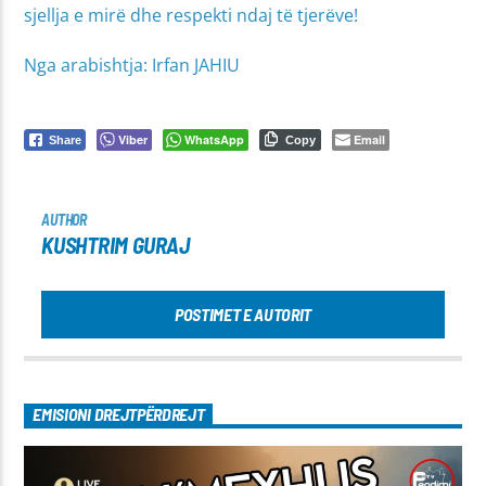
sjellja e mirë dhe respekti ndaj të tjerëve!
Nga arabishtja: Irfan JAHIU
Viber
WhatsApp
Email
Share
Copy
AUTHOR
KUSHTRIM GURAJ
POSTIMET E AUTORIT
EMISIONI DREJTPËRDREJT