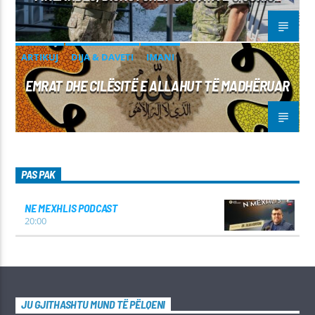
ARTIKUJ
DIJA & DAVETI
IMANI
EMRAT DHE CILËSITË E ALLAHUT TË MADHËRUAR
PAS PAK
NE MEXHLIS PODCAST
20:00
JU GJITHASHTU MUND TË PËLQENI