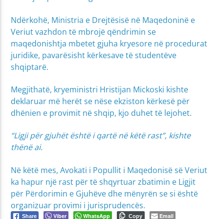
Ndërkohë, Ministria e Drejtësisë në Maqedoninë e
Veriut vazhdon të mbrojë qëndrimin se
maqedonishtja mbetet gjuha kryesore në procedurat
juridike, pavarësisht kërkesave të studentëve
shqiptarë.
Megjithatë, kryeministri Hristijan Mickoski kishte
deklaruar më herët se nëse ekziston kërkesë për
dhënien e provimit në shqip, kjo duhet të lejohet.
“Ligji për gjuhët është i qartë në këtë rast”, kishte
thënë ai.
Në këtë mes, Avokati i Popullit i Maqedonisë së Veriut
ka hapur një rast për të shqyrtuar zbatimin e Ligjit
për Përdorimin e Gjuhëve dhe mënyrën se si është
organizuar provimi i jurisprudencës.
Viber
WhatsApp
Email
Share
Copy