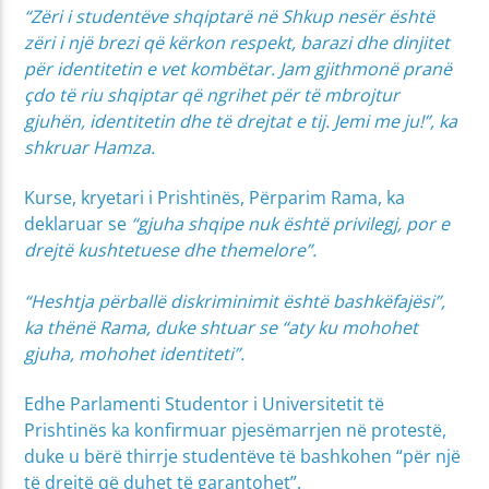
“Zëri i studentëve shqiptarë në Shkup nesër është
zëri i një brezi që kërkon respekt, barazi dhe dinjitet
për identitetin e vet kombëtar. Jam gjithmonë pranë
çdo të riu shqiptar që ngrihet për të mbrojtur
gjuhën, identitetin dhe të drejtat e tij. Jemi me ju!”, ka
shkruar Hamza.
Kurse, kryetari i Prishtinës, Përparim Rama, ka
deklaruar se
“gjuha shqipe nuk është privilegj, por e
drejtë kushtetuese dhe themelore”.
“Heshtja përballë diskriminimit është bashkëfajësi”,
ka thënë Rama, duke shtuar se “aty ku mohohet
gjuha, mohohet identiteti”.
Edhe Parlamenti Studentor i Universitetit të
Prishtinës ka konfirmuar pjesëmarrjen në protestë,
duke u bërë thirrje studentëve të bashkohen “për një
të drejtë që duhet të garantohet”.