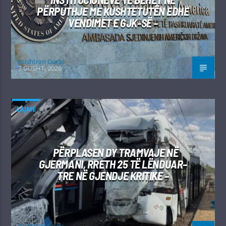
PËRPUTHJE ME KUSHTETUTËN EDHE
VENDIMET E GJK-SË –
Kushtrim Guraj
7 GUSHT, 2026
LAJME
PËRPLASEN DY TRAMVAJE NË
GJERMANI, RRETH 25 TË LËNDUAR–
TRE NË GJENDJE KRITIKE –
Kushtrim Guraj