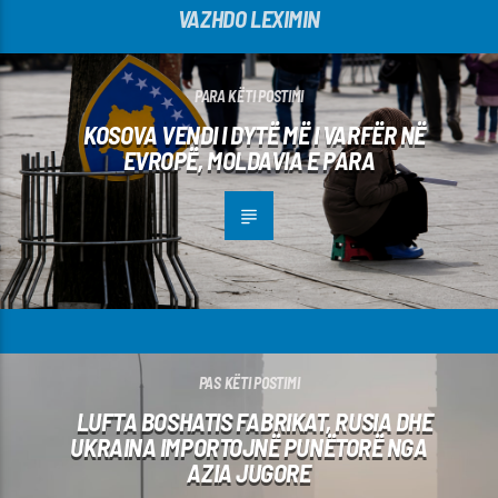
VAZHDO LEXIMIN
PARA KËTI POSTIMI
KOSOVA VENDI I DYTË MË I VARFËR NË
EVROPË, MOLDAVIA E PARA
PAS KËTI POSTIMI
LUFTA BOSHATIS FABRIKAT, RUSIA DHE
UKRAINA IMPORTOJNË PUNËTORË NGA
AZIA JUGORE