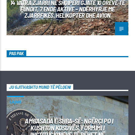
14 VATRA ZJARRI NË SHQIPËRI GJATË 10 ORËVE TË
FUNDIT, 7 ENDE AKTIVE – NDËRHYRJE ME
ZJARRFIKËS, HELIKOPTER DHE AVION
PAS PAK
JU GJITHASHTU MUND TË PËLQENI
LAJME
AMBASADA E SHBA-SË: NGËRÇI PO I
KUSHTON KOSOVËS, FORMIMI I
INSTITUCIONEVE TË BËHET NË