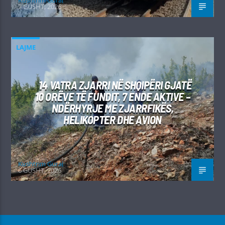
7 GUSHT, 2026
LAJME
14 VATRA ZJARRI NË SHQIPËRI GJATË
10 ORËVE TË FUNDIT, 7 ENDE AKTIVE –
NDËRHYRJE ME ZJARRFIKËS,
HELIKOPTER DHE AVION
Kushtrim Guraj
6 GUSHT, 2026