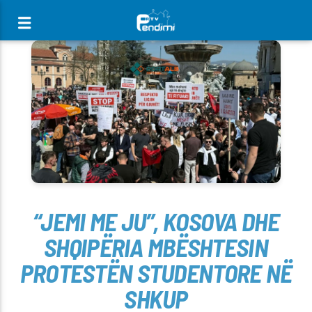
[There are no radio stations in the database]
“JEMI ME JU”, KOSOVA DHE
SHQIPËRIA MBËSHTESIN
PROTESTËN STUDENTORE NË
SHKUP