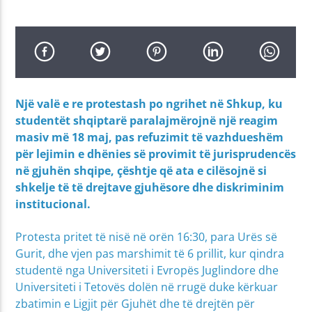
Një valë e re protestash po ngrihet në Shkup, ku
studentët shqiptarë paralajmërojnë një reagim
masiv më 18 maj, pas refuzimit të vazhdueshëm
për lejimin e dhënies së provimit të jurisprudencës
në gjuhën shqipe, çështje që ata e cilësojnë si
shkelje të të drejtave gjuhësore dhe diskriminim
institucional.
Protesta pritet të nisë në orën 16:30, para Urës së
Gurit, dhe vjen pas marshimit të 6 prillit, kur qindra
studentë nga Universiteti i Evropës Juglindore dhe
Universiteti i Tetovës dolën në rrugë duke kërkuar
zbatimin e Ligjit për Gjuhët dhe të drejtën për