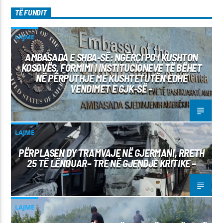
TË FUNDIT
LAJME
AMBASADA E SHBA-SË: NGËRÇI PO I KUSHTON
KOSOVËS, FORMIMI I INSTITUCIONEVE TË BËHET
NË PËRPUTHJE ME KUSHTETUTËN EDHE
VENDIMET E GJK-SË –
LAJME
PËRPLASEN DY TRAMVAJE NË GJERMANI, RRETH
25 TË LËNDUAR– TRE NË GJENDJE KRITIKE –
LAJME