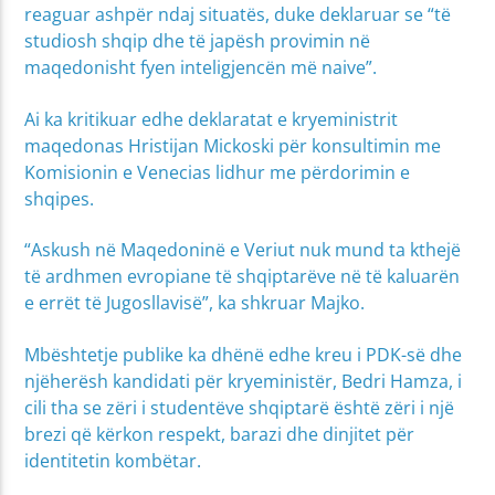
reaguar ashpër ndaj situatës, duke deklaruar se “të
studiosh shqip dhe të japësh provimin në
maqedonisht fyen inteligjencën më naive”.
Ai ka kritikuar edhe deklaratat e kryeministrit
maqedonas Hristijan Mickoski për konsultimin me
Komisionin e Venecias lidhur me përdorimin e
shqipes.
“Askush në Maqedoninë e Veriut nuk mund ta kthejë
të ardhmen evropiane të shqiptarëve në të kaluarën
e errët të Jugosllavisë”, ka shkruar Majko.
Mbështetje publike ka dhënë edhe kreu i PDK-së dhe
njëherësh kandidati për kryeministër, Bedri Hamza, i
cili tha se zëri i studentëve shqiptarë është zëri i një
brezi që kërkon respekt, barazi dhe dinjitet për
identitetin kombëtar.