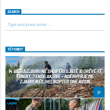
SEARCH
TË FUNDIT
LAJME
14 VATRA ZJARRI NË SHQIPËRI GJATË 10 ORËVE TË
FUNDIT, 7 ENDE AKTIVE – NDËRHYRJE ME
ZJARRFIKËS, HELIKOPTER DHE AVION
LAJME