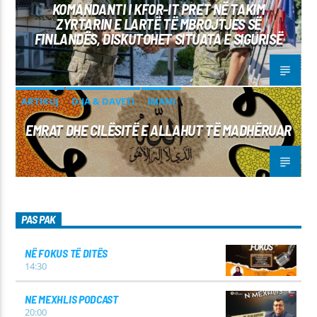
KOMANDANTI I KFOR-IT PRET NË TAKIM
ZYRTARIN E LARTË TË MBROJTJES SË
FINLANDËS, DISKUTOHET SITUATA E SIGURISË
ARTIKUJ
DIJA & DAVETI
IMANI
EMRAT DHE CILËSITË E ALLAHUT TË MADHËRUAR
PAS PAK
NË FOKUS TË DITËS
14:30
NE MEXHLIS PODCAST
20:00