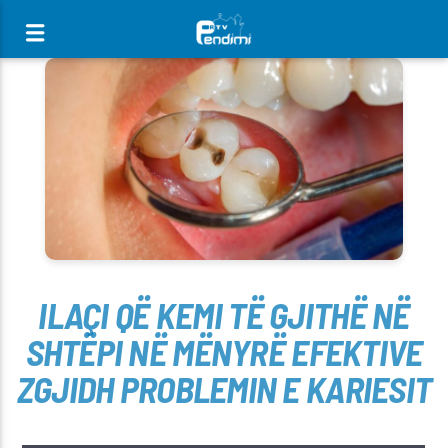
[There are no radio stations in the database]
ILAÇI QË KEMI TË GJITHË NË
SHTËPI NË MËNYRË EFEKTIVE
ZGJIDH PROBLEMIN E KARIESIT