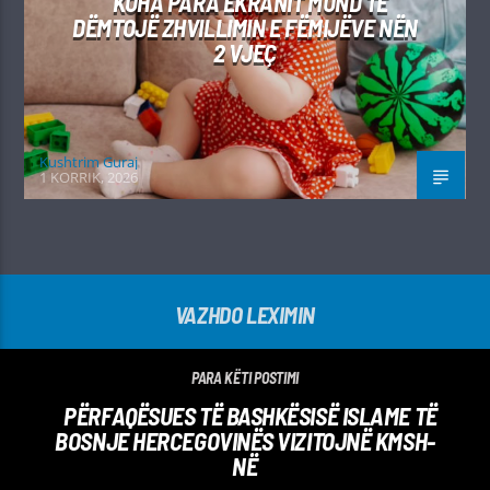
KOHA PARA EKRANIT MUND TË
DËMTOJË ZHVILLIMIN E FËMIJËVE NËN
2 VJEÇ
Kushtrim Guraj
1 KORRIK, 2026
VAZHDO LEXIMIN
PARA KËTI POSTIMI
PËRFAQËSUES TË BASHKËSISË ISLAME TË
BOSNJE HERCEGOVINËS VIZITOJNË KMSH-
NË