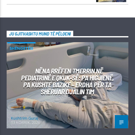
JU GJITHASHTU MUND TË PËLQENI
SHËNDETËSI
NËNA RRËFEN TMERRIN NË
PEDIATRINË E QKUK-SË: PA HIGJIENË,
PA KUSHTE BAZIKE – ERDHA PËR TA
SHËRUAR DJALIN TIM
Kushtrim Guraj
13 KORRIK, 2026