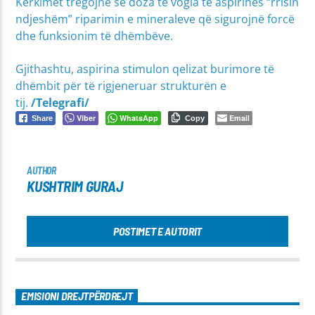
Kërkimet tregojnë se doza të vogla të aspirinës “rrisin
ndjeshëm” riparimin e mineraleve që sigurojnë forcë
dhe funksionim të dhëmbëve.
Gjithashtu, aspirina stimulon qelizat burimore të
dhëmbit për të rigjeneruar strukturën e
tij.
/Telegrafi/
Viber
WhatsApp
Email
Share
Copy
AUTHOR
KUSHTRIM GURAJ
POSTIMET E AUTORIT
EMISIONI DREJTPËRDREJT