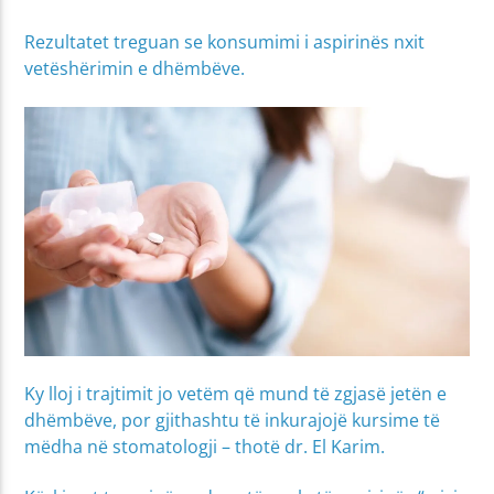
Rezultatet treguan se konsumimi i aspirinës nxit
vetëshërimin e dhëmbëve.
Ky lloj i trajtimit jo vetëm që mund të zgjasë jetën e
dhëmbëve, por gjithashtu të inkurajojë kursime të
mëdha në stomatologji – thotë dr. El Karim.