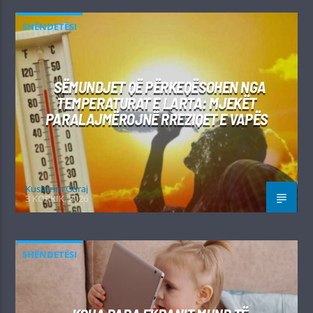
SHËNDETËSI
SËMUNDJET QË PËRKEQËSOHEN NGA
TEMPERATURAT E LARTA: MJEKËT
PARALAJMËROJNË RREZIQET E VAPËS
Kushtrim Guraj
3 KORRIK, 2026
SHËNDETËSI