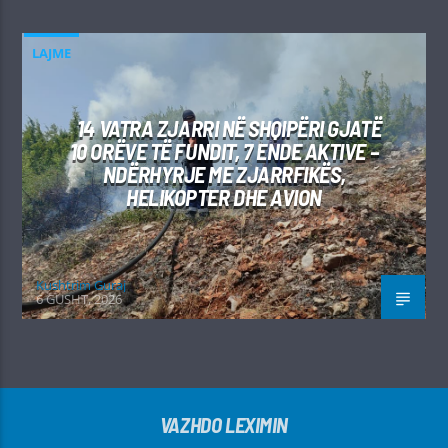
LAJME
14 VATRA ZJARRI NË SHQIPËRI GJATË
10 ORËVE TË FUNDIT, 7 ENDE AKTIVE –
NDËRHYRJE ME ZJARRFIKËS,
HELIKOPTER DHE AVION
Kushtrim Guraj
6 GUSHT, 2026
VAZHDO LEXIMIN