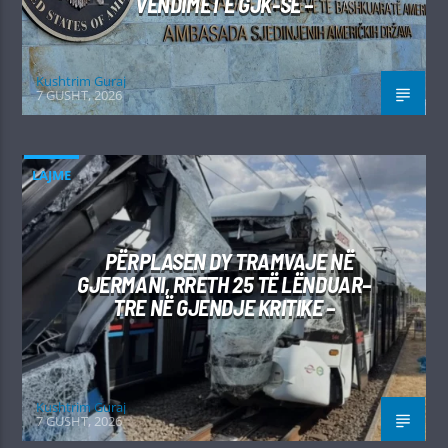
VENDIMET E GJK-SË –
Kushtrim Guraj
7 GUSHT, 2026
LAJME
PËRPLASEN DY TRAMVAJE NË
GJERMANI, RRETH 25 TË LËNDUAR–
TRE NË GJENDJE KRITIKE –
Kushtrim Guraj
7 GUSHT, 2026