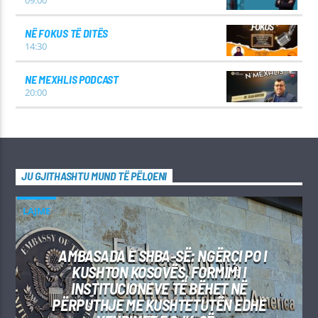
NË FOKUS TË DITËS
14:30
NE MEXHLIS PODCAST
20:00
JU GJITHASHTU MUND TË PËLQENI
LAJME
AMBASADA E SHBA-SË: NGËRÇI PO I
KUSHTON KOSOVËS, FORMIMI I
INSTITUCIONEVE TË BËHET NË
PËRPUTHJE ME KUSHTETUTËN EDHE