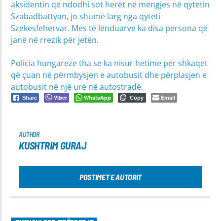
aksidentin që ndodhi sot herët në mëngjes në qytetin
Szabadbattyan, jo shumë larg nga qyteti
Szekesfehervar. Mes të lënduarve ka disa persona që
janë në rrezik për jetën.
Policia hungareze tha se ka nisur hetime për shkaqet
që çuan në përmbysjen e autobusit dhe përplasjen e
autobusit në një urë në autostradë.
Viber
WhatsApp
Email
Share
Copy
AUTHOR
KUSHTRIM GURAJ
POSTIMET E AUTORIT