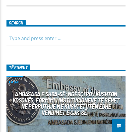
për të gjithë familjen.
SEARCH
TË FUNDIT
LAJME
AMBASADA E SHBA-SË: NGËRÇI PO I KUSHTON
KOSOVËS, FORMIMI I INSTITUCIONEVE TË BËHET
NË PËRPUTHJE ME KUSHTETUTËN EDHE
VENDIMET E GJK-SË –