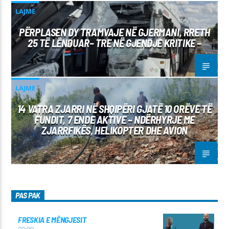
LAJME
PËRPLASEN DY TRAMVAJE NË GJERMANI, RRETH
25 TË LËNDUAR– TRE NË GJENDJE KRITIKE –
LAJME
14 VATRA ZJARRI NË SHQIPËRI GJATË 10 ORËVE TË
FUNDIT, 7 ENDE AKTIVE – NDËRHYRJE ME
ZJARRFIKËS, HELIKOPTER DHE AVION
PAS PAK
FRESKIA E MËNGJESIT
09:00