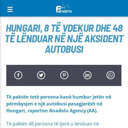
[There are no radio stations in the database]
HUNGARI, 8 TË VDEKUR DHE 48
TË LËNDUAR NË NJË AKSIDENT
AUTOBUSI
Të paktën tetë persona kanë humbur jetën në
përmbysjen e një autobusi pasagjerësh në
Hungari, raporton Anadolu Agency (AA).
Të paktën 48 persona të tjerë u lënduan në