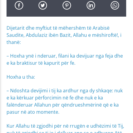
Dijetarit dhe myftiut të mëhershëm të Arabisë
Saudite, Abdulaziz ibën Bazit, Allahu e mëshiroftë!, i
thanë:
– Hoxha ynë i nderuar, filani ka devijuar nga feja dhe
e ka braktisur të kapurit për fe.
Hoxha u tha:
– Ndoshta devijimi i tij ka ardhur nga dy shkaqe: nuk
e ka kërkuar përforcimin në fe dhe nuk e ka
falënderuar Allahun për qëndrueshmërinë që e ka
pasur në ato momente.
Kur Allahu të zgjodhi për në rrugën e udhëzimi të Tij,
nuk të zgjodhi se ti je i dalluar apo se e adhuron Atë,