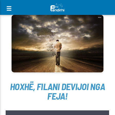
[There are no radio stations in the database]
HOXHË, FILANI DEVIJOI NGA
FEJA!