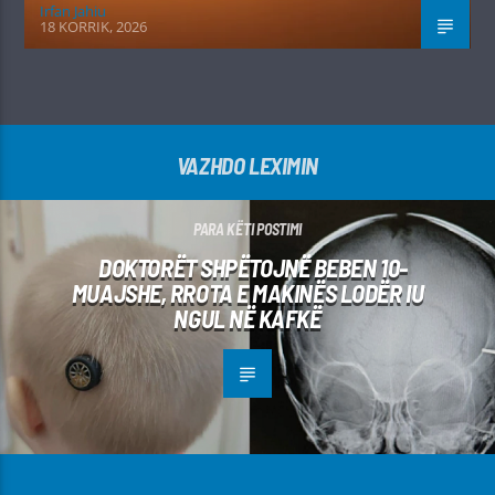
Irfan Jahiu
18 KORRIK, 2026
VAZHDO LEXIMIN
PARA KËTI POSTIMI
DOKTORËT SHPËTOJNË BEBEN 10-
MUAJSHE, RROTA E MAKINËS LODËR IU
NGUL NË KAFKË