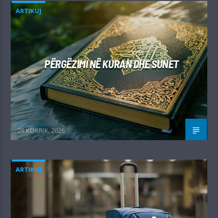
ARTIKUJ
PËRGËZIMI NË KURAN DHE SUNET
Irfan Jahiu
28 KORRIK, 2026
ARTIKUJ