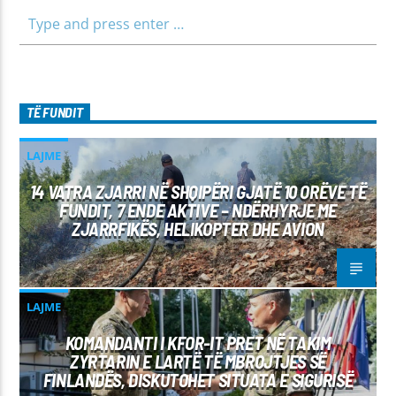
TË FUNDIT
LAJME
14 VATRA ZJARRI NË SHQIPËRI GJATË 10 ORËVE TË
FUNDIT, 7 ENDE AKTIVE – NDËRHYRJE ME
ZJARRFIKËS, HELIKOPTER DHE AVION
LAJME
KOMANDANTI I KFOR-IT PRET NË TAKIM
ZYRTARIN E LARTË TË MBROJTJES SË
FINLANDËS, DISKUTOHET SITUATA E SIGURISË