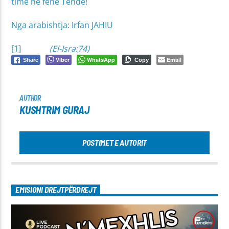
time në fenë Tënde!
Nga arabishtja: Irfan JAHIU
[1]
(El-Isra:74)
Viber
WhatsApp
Email
Share
Copy
AUTHOR
KUSHTRIM GURAJ
POSTIMET E AUTORIT
EMISIONI DREJTPËRDREJT