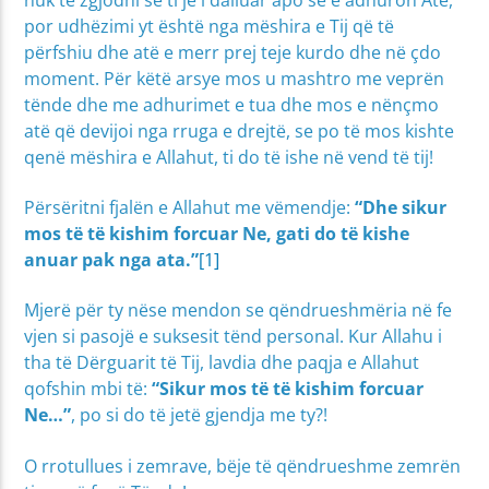
por udhëzimi yt është nga mëshira e Tij që të
përfshiu dhe atë e merr prej teje kurdo dhe në çdo
moment. Për këtë arsye mos u mashtro me veprën
tënde dhe me adhurimet e tua dhe mos e nënçmo
atë që devijoi nga rruga e drejtë, se po të mos kishte
qenë mëshira e Allahut, ti do të ishe në vend të tij!
Përsëritni fjalën e Allahut me vëmendje:
“Dhe sikur
mos të të kishim forcuar Ne, gati do të kishe
anuar pak nga ata.”
[1]
Mjerë për ty nëse mendon se qëndrueshmëria në fe
vjen si pasojë e suksesit tënd personal. Kur Allahu i
tha të Dërguarit të Tij, lavdia dhe paqja e Allahut
qofshin mbi të:
“Sikur mos të të kishim forcuar
Ne…”
, po si do të jetë gjendja me ty?!
O rrotullues i zemrave, bëje të qëndrueshme zemrën