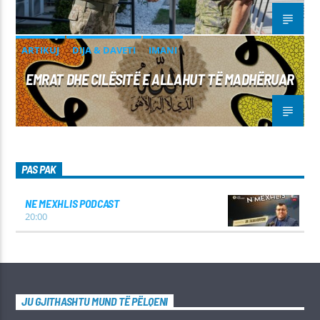
ARTIKUJ
DIJA & DAVETI
IMANI
EMRAT DHE CILËSITË E ALLAHUT TË MADHËRUAR
PAS PAK
NE MEXHLIS PODCAST
20:00
JU GJITHASHTU MUND TË PËLQENI