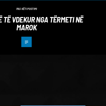
PAS KËTI POSTIMI
JË TË VDEKUR NGA TËRMETI NË
MAROK