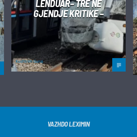
LËNDUAR– TRE NË
GJENDJE KRITIKE –
Kushtrim Guraj
7 GUSHT, 2026
VAZHDO LEXIMIN