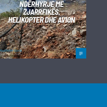
NDËRHYRJE ME
ZJARRFIKËS,
HELIKOPTER DHE AVION
Kushtrim Guraj
6 GUSHT, 2026