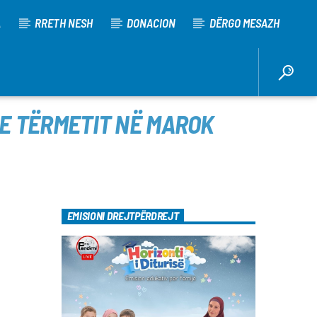
A
RRETH NESH
DONACION
DËRGO MESAZH
 E TËRMETIT NË MAROK
EMISIONI DREJTPËRDREJT