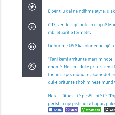
E për t’iu dal në ndihmë atyre, u a
CR7, vendosi që hotelin e tij në M
mbijetuarit e tërmetit.
Lidhur me këtë ka folur edhe një t
“Tani kemi arritur të marrim hotelin
dhomë. Ne jemi duke pritur, kemi f
thënë se po, mund të akomodohemi
duke pritur të shohim nëse mund të
Hoteli i fituesit të pesëfishtë të “
përfshin një pishinë të hapur, pale
Viber
WhatsApp
Share
Co