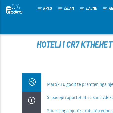
KREU
ISLAM
LAJME
AR
[There are no radio stations in the database]
HOTELI I CR7 KTHEHE
Maroku u godit të premten nga nj
Si pasojë raportohet se kanë vdeku
Shumë nga njerëzit mbetën edhe p