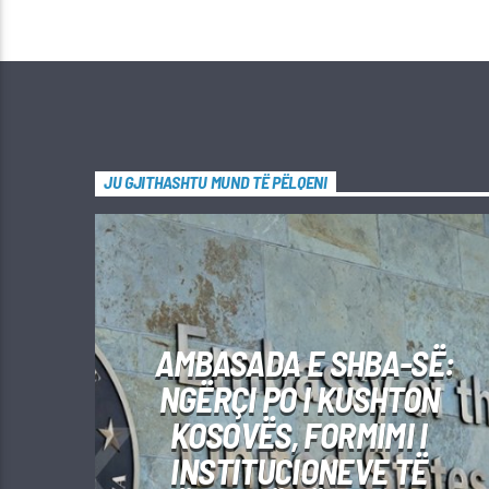
JU GJITHASHTU MUND TË PËLQENI
AMBASADA E SHBA-SË:
NGËRÇI PO I KUSHTON
KOSOVËS, FORMIMI I
INSTITUCIONEVE TË