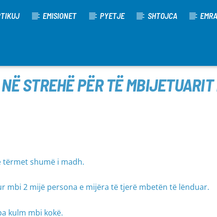
TIKUJ
EMISIONET
PYETJE
SHTOJCA
EMR
T NË STREHË PËR TË MBIJETUARIT
ë tërmet shumë i madh.
r mbi 2 mijë persona e mijëra të tjerë mbetën të lënduar.
a kulm mbi kokë.