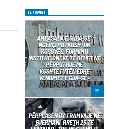
diel, ora 10:00-12:00 Moderatore:
Luljeta Beqiri Kontakti: Viber: +383 45
TË FUNDIT
471 848 SMS: Dërgo Mesazh
AMBASADA E SHBA-SË:
NGËRÇI PO I KUSHTON
KOSOVËS, FORMIMI I
INSTITUCIONEVE TË BËHET NË
PËRPUTHJE ME
KUSHTETUTËN EDHE
VENDIMET E GJK-SË –
PËRPLASEN DY TRAMVAJE NË
GJERMANI, RRETH 25 TË
LËNDUAR– TRE NË GJENDJE