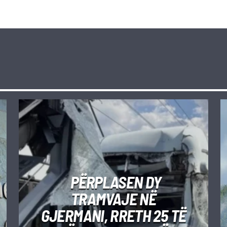
PËRPLASEN DY
TRAMVAJE NË
GJERMANI, RRETH 25 TË