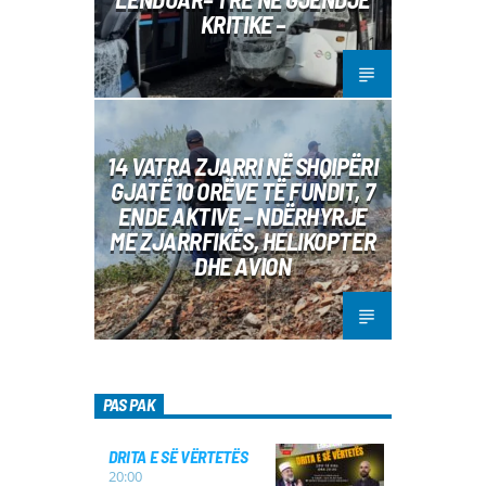
KRITIKE –
14 VATRA ZJARRI NË SHQIPËRI
GJATË 10 ORËVE TË FUNDIT, 7
ENDE AKTIVE – NDËRHYRJE
ME ZJARRFIKËS, HELIKOPTER
DHE AVION
PAS PAK
DRITA E SË VËRTETËS
20:00