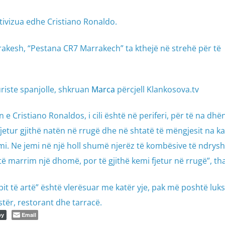
ktivizua edhe Cristiano Ronaldo.
arakesh, “Pestana CR7 Marrakech” ta kthejë në strehë për të
uriste spanjolle, shkruan
Marca
përcjell Klankosova.tv
 e Cristiano Ronaldos, i cili është në periferi, për të na dhë
jetur gjithë natën në rrugë dhe në shtatë të mëngjesit na k
. Ne jemi në një holl shumë njerëz të kombësive të ndrys
 marrim një dhomë, por të gjithë kemi fjetur në rrugë”, tha
Topit të artë” është vlerësuar me katër yje, pak më poshtë luks
stër, restorant dhe tarracë.
Email
py