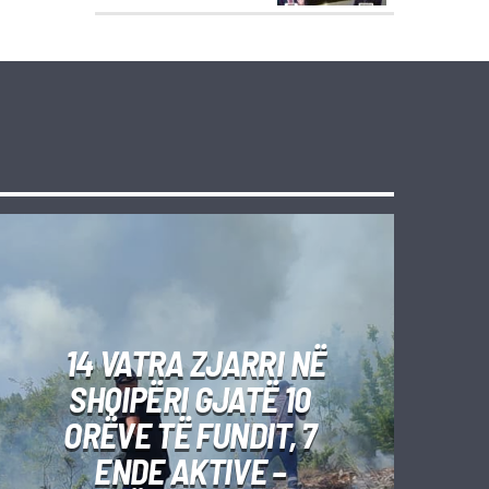
14 VATRA ZJARRI NË
SHQIPËRI GJATË 10
ORËVE TË FUNDIT, 7
ENDE AKTIVE –