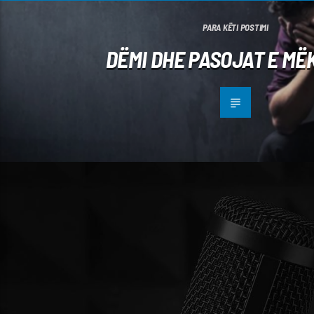
PARA KËTI POSTIMI
DËMI DHE PASOJAT E MË