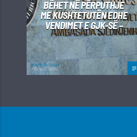
BËHET NË PËRPUTHJE
ME KUSHTETUTËN EDHE
VENDIMET E GJK-SË –
Kushtrim Guraj
7 GUSHT, 2026