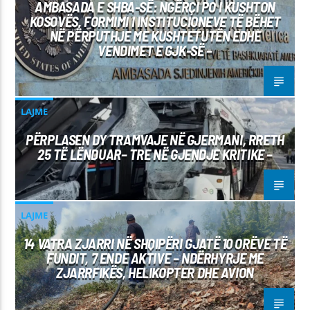
AMBASADA E SHBA-SË: NGËRÇI PO I KUSHTON
KOSOVËS, FORMIMI I INSTITUCIONEVE TË BËHET
NË PËRPUTHJE ME KUSHTETUTËN EDHE
VENDIMET E GJK-SË –
LAJME
PËRPLASEN DY TRAMVAJE NË GJERMANI, RRETH
25 TË LËNDUAR– TRE NË GJENDJE KRITIKE –
LAJME
14 VATRA ZJARRI NË SHQIPËRI GJATË 10 ORËVE TË
FUNDIT, 7 ENDE AKTIVE – NDËRHYRJE ME
ZJARRFIKËS, HELIKOPTER DHE AVION