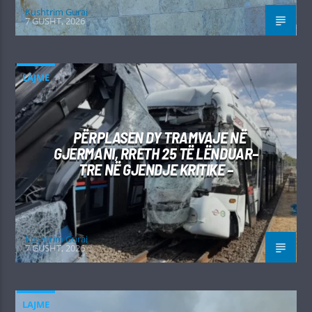
Kushtrim Guraj
7 GUSHT, 2026
LAJME
PËRPLASEN DY TRAMVAJE NË
GJERMANI, RRETH 25 TË LËNDUAR–
TRE NË GJENDJE KRITIKE –
Kushtrim Guraj
7 GUSHT, 2026
LAJME