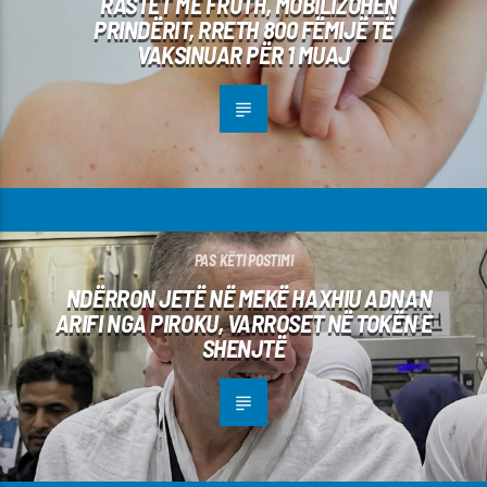
RASTET ME FRUTH, MOBILIZOHEN
PRINDËRIT, RRETH 800 FËMIJË TË
VAKSINUAR PËR 1 MUAJ
PAS KËTI POSTIMI
NDËRRON JETË NË MEKË HAXHIU ADNAN
ARIFI NGA PIROKU, VARROSET NË TOKËN E
SHENJTË