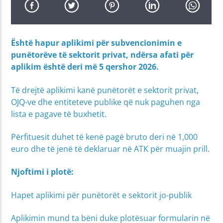
Është hapur aplikimi për subvencionimin e
punëtorëve të sektorit privat, ndërsa afati për
aplikim është deri më 5 qershor 2026.
Të drejtë aplikimi kanë punëtorët e sektorit privat,
OJQ-ve dhe entiteteve publike që nuk paguhen nga
lista e pagave të buxhetit.
Përfituesit duhet të kenë pagë bruto deri në 1,000
euro dhe të jenë të deklaruar në ATK për muajin prill.
Njoftimi i plotë:
Hapet aplikimi për punëtorët e sektorit jo-publik
Aplikimin mund ta bëni duke plotësuar formularin në