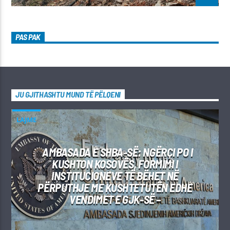
PAS PAK
JU GJITHASHTU MUND TË PËLQENI
LAJME
AMBASADA E SHBA-SË: NGËRÇI PO I
KUSHTON KOSOVËS, FORMIMI I
INSTITUCIONEVE TË BËHET NË
PËRPUTHJE ME KUSHTETUTËN EDHE
VENDIMET E GJK-SË –