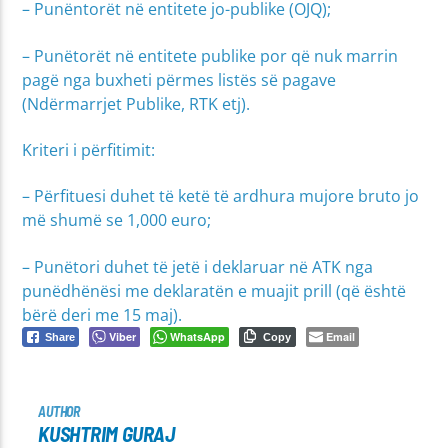
– Punëntorët në entitete jo-publike (OJQ);
– Punëtorët në entitete publike por që nuk marrin
pagë nga buxheti përmes listës së pagave
(Ndërmarrjet Publike, RTK etj).
Kriteri i përfitimit:
– Përfituesi duhet të ketë të ardhura mujore bruto jo
më shumë se 1,000 euro;
– Punëtori duhet të jetë i deklaruar në ATK nga
punëdhënësi me deklaratën e muajit prill (që është
bërë deri me 15 maj).
Viber
WhatsApp
Email
Share
Copy
AUTHOR
KUSHTRIM GURAJ