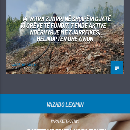
14 VATRA ZJARRI NË SHQIPËRI GJATË
10 ORËVE TË FUNDIT, 7 ENDE AKTIVE –
NDËRHYRJE ME ZJARRFIKËS,
HELIKOPTER DHE AVION
Kushtrim Guraj
6 GUSHT, 2026
VAZHDO LEXIMIN
PARA KËTI POSTIMI