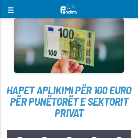
[There are no radio stations in the database]
HAPET APLIKIMI PËR 100 EURO
PËR PUNËTORËT E SEKTORIT
PRIVAT