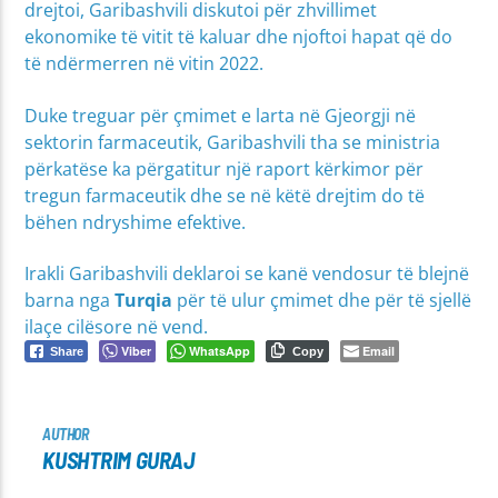
drejtoi, Garibashvili diskutoi për zhvillimet
ekonomike të vitit të kaluar dhe njoftoi hapat që do
të ndërmerren në vitin 2022.
Duke treguar për çmimet e larta në Gjeorgji në
sektorin farmaceutik, Garibashvili tha se ministria
përkatëse ka përgatitur një raport kërkimor për
tregun farmaceutik dhe se në këtë drejtim do të
bëhen ndryshime efektive.
Irakli Garibashvili deklaroi se kanë vendosur të blejnë
barna nga
Turqia
për të ulur çmimet dhe për të sjellë
ilaçe cilësore në vend.
Viber
WhatsApp
Email
Share
Copy
AUTHOR
KUSHTRIM GURAJ