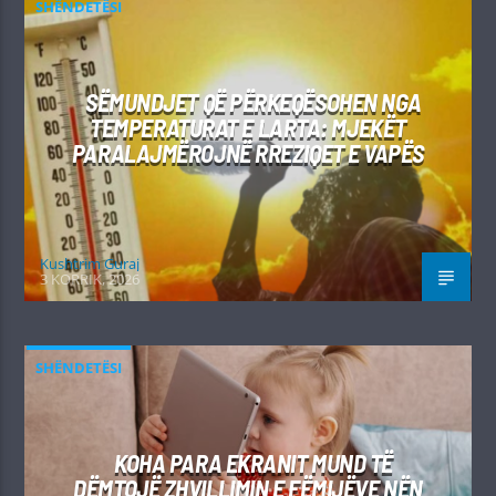
SHËNDETËSI
SËMUNDJET QË PËRKEQËSOHEN NGA
TEMPERATURAT E LARTA: MJEKËT
PARALAJMËROJNË RREZIQET E VAPËS
Kushtrim Guraj
3 KORRIK, 2026
SHËNDETËSI
KOHA PARA EKRANIT MUND TË
DËMTOJË ZHVILLIMIN E FËMIJËVE NËN