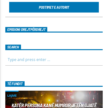
POSTIMET E AUTORIT
EMISIONI DREJTPËRDREJT
SEARCH
TË FUNDIT
LAJME
KATËR PERSONA KANË HUMBUR JETËN GJATË