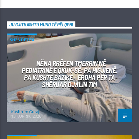
JU GJITHASHTU MUND TË PËLQENI
SHËNDETËSI
NËNA RRËFEN TMERRIN NË
PEDIATRINË E QKUK-SË: PA HIGJIENË,
PA KUSHTE BAZIKE – ERDHA PËR TA
SHËRUAR DJALIN TIM
Kushtrim Guraj
13 KORRIK, 2026