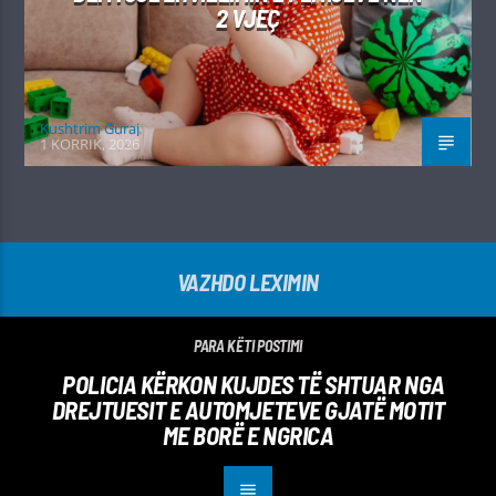
2 VJEÇ
Kushtrim Guraj
1 KORRIK, 2026
VAZHDO LEXIMIN
PARA KËTI POSTIMI
​POLICIA KËRKON KUJDES TË SHTUAR NGA
DREJTUESIT E AUTOMJETEVE GJATË MOTIT
ME BORË E NGRICA