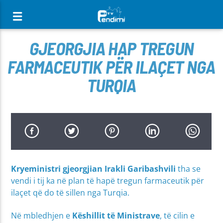
[There are no radio stations in the database]
GJEORGJIA HAP TREGUN
FARMACEUTIK PËR ILAÇET NGA
TURQIA
Kryeministri gjeorgjian Irakli Garibashvili
tha se
vendi i tij ka në plan të hapë tregun farmaceutik për
ilaçet që do të sillen nga Turqia.
Në mbledhjen e
Këshillit të Ministrave
, të cilin e