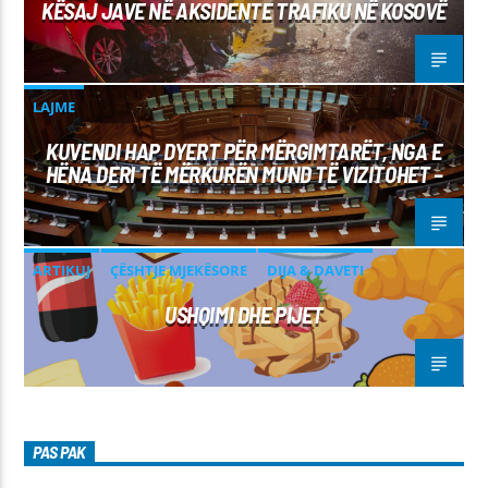
KËSAJ JAVE NË AKSIDENTE TRAFIKU NË KOSOVË
LAJME
KUVENDI HAP DYERT PËR MËRGIMTARËT, NGA E
HËNA DERI TË MËRKURËN MUND TË VIZITOHET –
ARTIKUJ
ÇËSHTJE MJEKËSORE
DIJA & DAVETI
USHQIMI DHE PIJET
PAS PAK