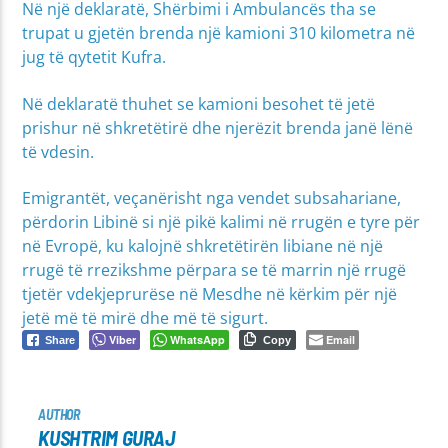
Në një deklaratë, Shërbimi i Ambulancës tha se
trupat u gjetën brenda një kamioni 310 kilometra në
jug të qytetit Kufra.
Në deklaratë thuhet se kamioni besohet të jetë
prishur në shkretëtirë dhe njerëzit brenda janë lënë
të vdesin.
Emigrantët, veçanërisht nga vendet subsahariane,
përdorin Libinë si një pikë kalimi në rrugën e tyre për
në Evropë, ku kalojnë shkretëtirën libiane në një
rrugë të rrezikshme përpara se të marrin një rrugë
tjetër vdekjeprurëse në Mesdhe në kërkim për një
jetë më të mirë dhe më të sigurt.
Viber
WhatsApp
Email
Share
Copy
AUTHOR
KUSHTRIM GURAJ