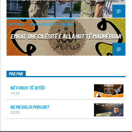
ARTIKUJ
DIJA & DAVETI
IMANI
EMRAT DHE CILËSITË E ALLAHUT TË MADHËRUAR
PAS PAK
NË FOKUS TË DITËS
14:30
NE MEXHLIS PODCAST
20:00