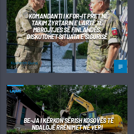
KOMANDANTI I KFOR-IT PRET NË
TAKIM ZYRTARIN E LARTË TË
MBROJTJES SË FINLANDËS,
DISKUTOHET SITUATA E SIGURISË
Kushtrim Guraj
6 GUSHT, 2026
LAJME
BE-JA I KËRKON SËRISH KOSOVËS TË
NDALOJË RRËNIMET NË VERI