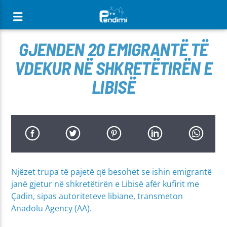
[There are no radio stations in the database]
GJENDEN 20 EMIGRANTË TË
VDEKUR NË SHKRETËTIRËN E
LIBISË
Njëzet trupa të pajetë që besohet se ishin emigrantë
janë gjetur në shkretëtirën e Libisë afër kufirit me
Çadin, sipas autoriteteve libiane, transmeton
Anadolu Agency (AA).