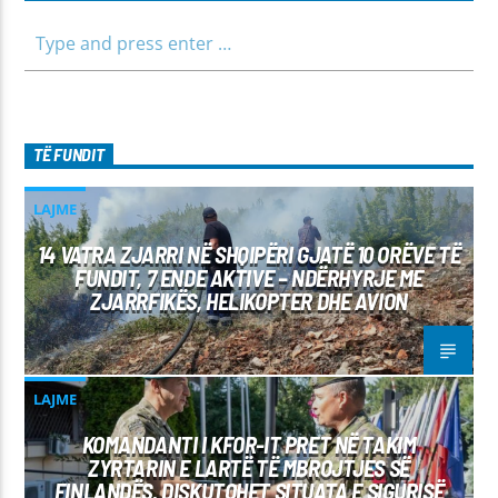
TË FUNDIT
LAJME
14 VATRA ZJARRI NË SHQIPËRI GJATË 10 ORËVE TË
FUNDIT, 7 ENDE AKTIVE – NDËRHYRJE ME
ZJARRFIKËS, HELIKOPTER DHE AVION
LAJME
KOMANDANTI I KFOR-IT PRET NË TAKIM
ZYRTARIN E LARTË TË MBROJTJES SË
FINLANDËS, DISKUTOHET SITUATA E SIGURISË