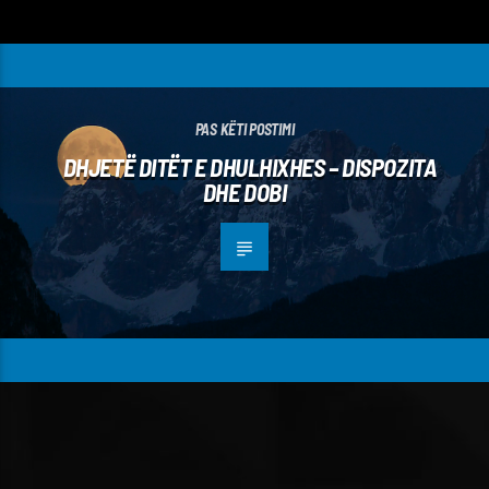
PAS KËTI POSTIMI
DHJETË DITËT E DHULHIXHES – DISPOZITA
DHE DOBI