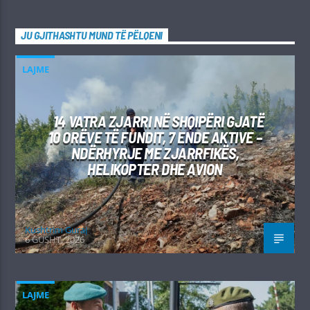
JU GJITHASHTU MUND TË PËLQENI
LAJME
14 VATRA ZJARRI NË SHQIPËRI GJATË
10 ORËVE TË FUNDIT, 7 ENDE AKTIVE –
NDËRHYRJE ME ZJARRFIKËS,
HELIKOPTER DHE AVION
Kushtrim Guraj
6 GUSHT, 2026
LAJME