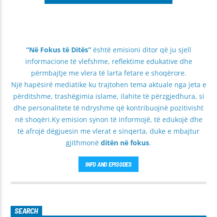
“Në Fokus të Ditës”
është emisioni ditor që ju sjell
informacione të vlefshme, reflektime edukative dhe
përmbajtje me vlera të larta fetare e shoqërore.
Një hapësirë mediatike ku trajtohen tema aktuale nga jeta e
përditshme, trashëgimia islame, ilahite të përzgjedhura, si
dhe personalitete të ndryshme që kontribuojnë pozitivisht
në shoqëri.Ky emision synon të informojë, të edukojë dhe
të afrojë dëgjuesin me vlerat e sinqerta, duke e mbajtur
gjithmonë
ditën në fokus
.
INFO AND EPISODES
SEARCH