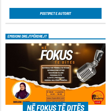
POSTIMET E AUTORIT
EMISIONI DREJTPËRDREJT
NË FOKUS TË DITËS