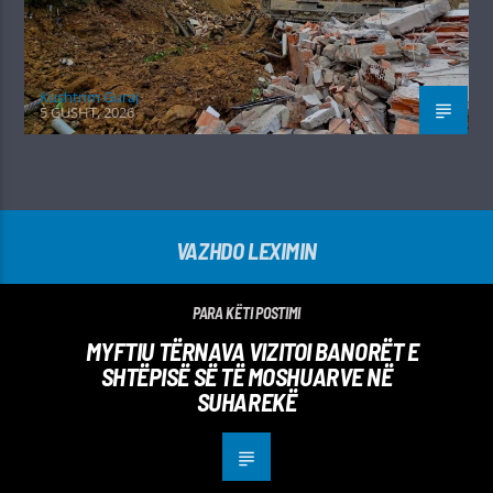
Kushtrim Guraj
5 GUSHT, 2026
VAZHDO LEXIMIN
PARA KËTI POSTIMI
MYFTIU TËRNAVA VIZITOI BANORËT E
SHTËPISË SË TË MOSHUARVE NË
SUHAREKË