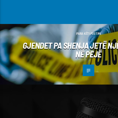
PARA KËTI POSTIMI
GJENDET PA SHENJA JETË NJ
NË PEJË