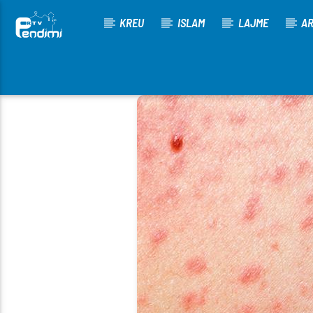
KREU
ISLAM
LAJME
AR
[There are no radio stations in the database]