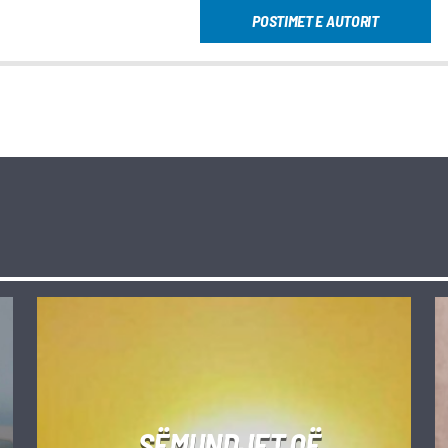
POSTIMET E AUTORIT
SËMUNDJET QË