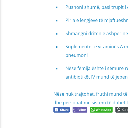
Pushoni shumë, pasi trupit i
Pirja e lëngjeve të mjaftuesh
Shmangni dritën e ashpër në
Suplementet e vitaminës A mu
pneumoni
Nëse fëmija është i sëmurë r
antibiotikët IV mund të jepen 
Nëse nuk trajtohet, fruthi mund të j
dhe personat me sistem të dobët të
Viber
WhatsApp
Share
Co