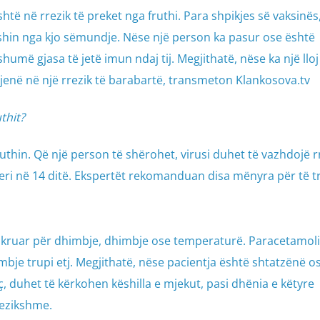
të në rrezik të preket nga fruthi. Para shpikjes së vaksinës
shin nga kjo sëmundje. Nëse një person ka pasur ose është
humë gjasa të jetë imun ndaj tij. Megjithatë, nëse ka një lloj 
ë jenë në një rrezik të barabartë, transmeton Klankosova.tv
uthit?
ruthin. Që një person të shërohet, virusi duhet të vazhdojë 
10 deri në 14 ditë. Ekspertët rekomanduan disa mënyra për të t
hkruar për dhimbje, dhimbje ose temperaturë. Paracetamoli
mbje trupi etj. Megjithatë, nëse pacientja është shtatzënë o
, duhet të kërkohen këshilla e mjekut, pasi dhënia e këtyre
rezikshme.