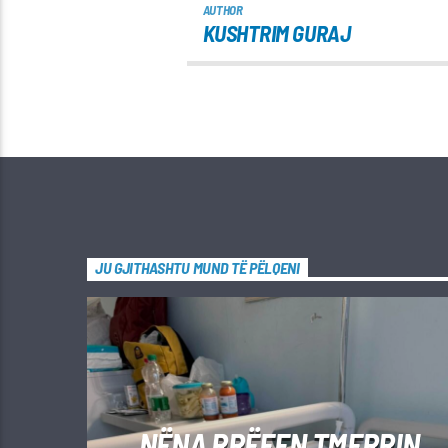
AUTHOR
KUSHTRIM GURAJ
JU GJITHASHTU MUND TË PËLQENI
NËNA RRËFEN TMERRIN