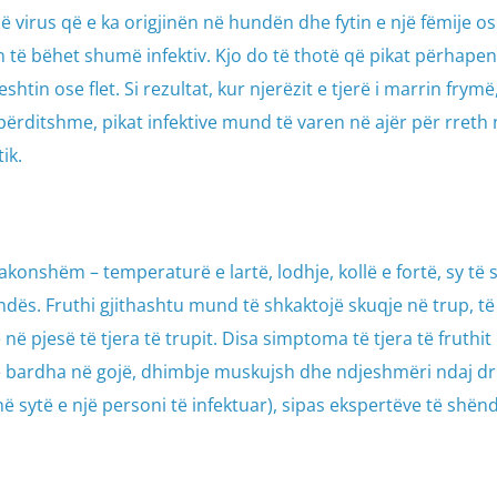
 virus që e ka origjinën në hundën dhe fytin e një fëmije os
lin të bëhet shumë infektiv. Kjo do të thotë që pikat përhapen
eshtin ose flet. Si rezultat, kur njerëzit e tjerë i marrin frymë
ërditshme, pikat infektive mund të varen në ajër për rreth 
ik.
zakonshëm – temperaturë e lartë, lodhje, kollë e fortë, sy të
dës. Fruthi gjithashtu mund të shkaktojë skuqje në trup, të 
 në pjesë të tjera të trupit. Disa simptoma të tjera të fruthi
a të bardha në gojë, dhimbje muskujsh dhe ndjeshmëri ndaj dr
 sytë e një personi të infektuar), sipas ekspertëve të shënd