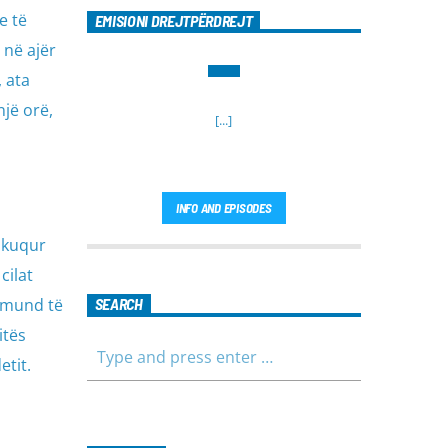
e të
EMISIONI DREJTPËRDREJT
 në ajër
, ata
një orë,
[...]
INFO AND EPISODES
 skuqur
cilat
t mund të
SEARCH
itës
etit.