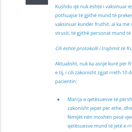
Kushdo që nuk është i vaksinuar ësh
pothuajse të gjithë mund të preke
vaksinuar kundër fruthit, ai ka më s
virusit, të gjithë personat mund t
Cili është protokolli i trajtimit të fr
Aktualisht, nuk ka asnjë kurë për f
e tij, i cili zakonisht zgjat rreth 
pacientin:
Marrja e qetësuesve të përs
zakonisht jepet për ethe, dhi
fëmijët nën moshën pesë vjeç
qetësuesve mund të jetë e r