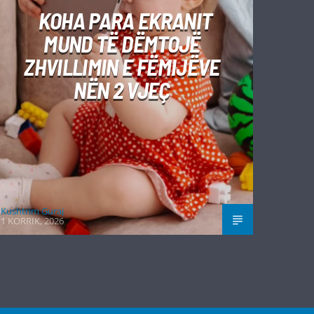
KOHA PARA EKRANIT
MUND TË DËMTOJË
ZHVILLIMIN E FËMIJËVE
NËN 2 VJEÇ
Kushtrim Guraj
1 KORRIK, 2026