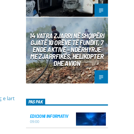
14 VATRA ZJARRI NË SHQIPËRI
GJATË 10 ORËVE TË FUNDIT, 7
ENDE AKTIVE – NDËRHYRJE
ME ZJARRFIKËS, HELIKOPTER
DHE AVION
 e lart
PAS PAK
EDICIONI INFORMATIV
09:00