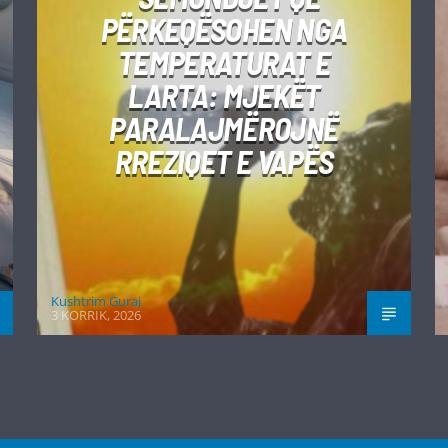
PËRKEQËSOHEN NGA
TEMPERATURAT E
LARTA: MJEKËT
PARALAJMËROJNË
RREZIQET E VAPËS
Kushtrim Guraj
3 KORRIK, 2026