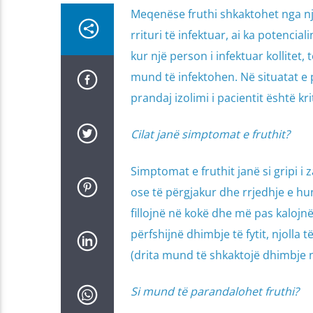
Meqenëse fruthi shkaktohet nga një
rrituri të infektuar, ai ka potencia
kur një person i infektuar kollitet, t
mund të infektohen. Në situatat e p
prandaj izolimi i pacientit është krit
Cilat janë simptomat e fruthit?
Simptomat e fruthit janë si gripi i 
ose të përgjakur dhe rrjedhje e hun
fillojnë në kokë dhe më pas kalojnë
përfshijnë dhimbje të fytit, njoll
(drita mund të shkaktojë dhimbje në
Si mund të parandalohet fruthi?