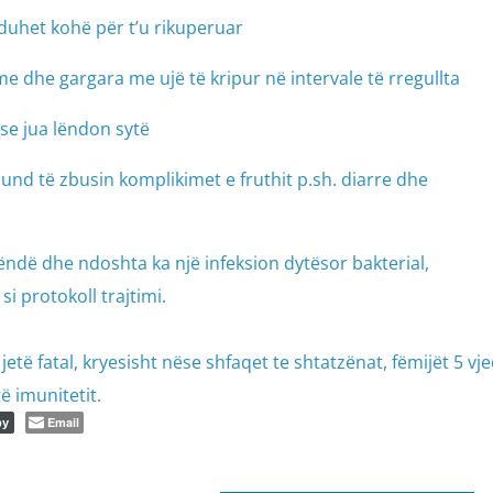
 duhet kohë për t’u rikuperuar
me dhe gargara me ujë të kripur në intervale të rregullta
se jua lëndon sytë
nd të zbusin komplikimet e fruthit p.sh. diarre dhe
ëndë dhe ndoshta ka një infeksion dytësor bakterial,
si protokoll trajtimi.
etë fatal, kryesisht nëse shfaqet te shtatzënat, fëmijët 5 vjeç
 imunitetit.
Email
py