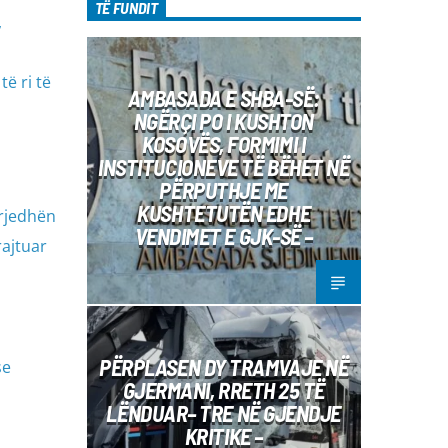
TË FUNDIT
,
të ri të
AMBASADA E SHBA-SË:
NGËRÇI PO I KUSHTON
KOSOVËS, FORMIMI I
INSTITUCIONEVE TË BËHET NË
PËRPUTHJE ME
KUSHTETUTËN EDHE
rrjedhën
VENDIMET E GJK-SË –
rajtuar
PËRPLASEN DY TRAMVAJE NË
se
GJERMANI, RRETH 25 TË
LËNDUAR– TRE NË GJENDJE
KRITIKE –