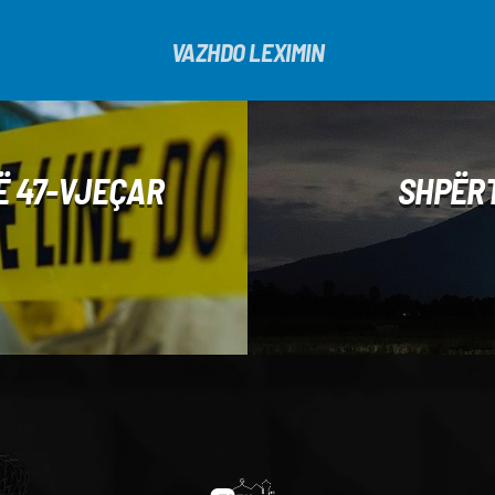
VAZHDO LEXIMIN
Ë 47-VJEÇAR
SHPËRT