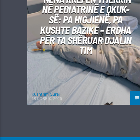
NË PEDIATRINË E QKUK-
SË: PA HIGJIENË, PA
KUSHTE BAZIKE – ERDHA
PËR TA SHËRUAR DJALIN
TIM
Kushtrim Guraj
13 KORRIK, 2026