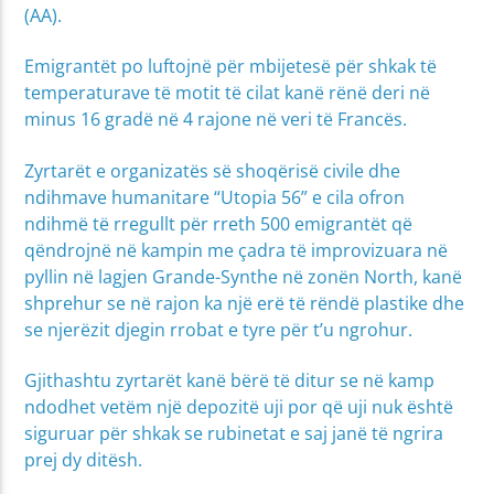
(AA).
Emigrantët po luftojnë për mbijetesë për shkak të
temperaturave të motit të cilat kanë rënë deri në
minus 16 gradë në 4 rajone në veri të Francës.
Zyrtarët e organizatës së shoqërisë civile dhe
ndihmave humanitare “Utopia 56” e cila ofron
ndihmë të rregullt për rreth 500 emigrantët që
qëndrojnë në kampin me çadra të improvizuara në
pyllin në lagjen Grande-Synthe në zonën North, kanë
shprehur se në rajon ka një erë të rëndë plastike dhe
se njerëzit djegin rrobat e tyre për t’u ngrohur.
Gjithashtu zyrtarët kanë bërë të ditur se në kamp
ndodhet vetëm një depozitë uji por që uji nuk është
siguruar për shkak se rubinetat e saj janë të ngrira
prej dy ditësh.