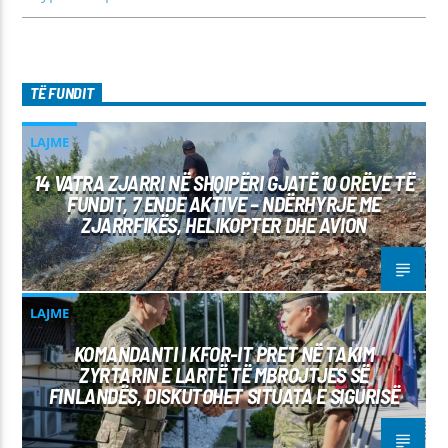
TË FUNDIT
LAJME
14 VATRA ZJARRI NË SHQIPËRI GJATË 10 ORËVE TË
FUNDIT, 7 ENDE AKTIVE – NDËRHYRJE ME
ZJARRFIKËS, HELIKOPTER DHE AVION
LAJME
KOMANDANTI I KFOR-IT PRET NË TAKIM
ZYRTARIN E LARTË TË MBROJTJES SË
FINLANDËS, DISKUTOHET SITUATA E SIGURISË