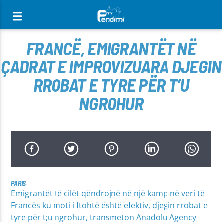
[There are no radio stations in the database]
FRANCË, EMIGRANTËT NË
ÇADRAT E IMPROVIZUARA DJEGIN
RROBAT E TYRE PËR T’U
NGROHUR
PARIS
Emigrantët të cilët qëndrojnë në një kamp në veri të
Francës ku moti i ftohtë është efektiv, djegin rrobat e
tyre për t;u ngrohur, transmeton Anadolu Agency