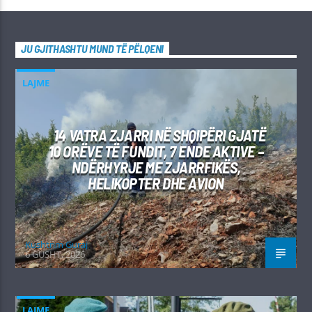
JU GJITHASHTU MUND TË PËLQENI
LAJME
14 VATRA ZJARRI NË SHQIPËRI GJATË
10 ORËVE TË FUNDIT, 7 ENDE AKTIVE –
NDËRHYRJE ME ZJARRFIKËS,
HELIKOPTER DHE AVION
Kushtrim Guraj
6 GUSHT, 2026
LAJME