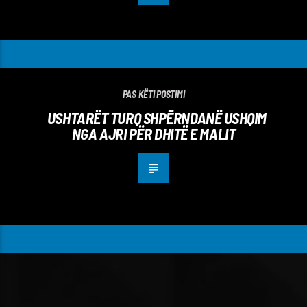
PAS KËTI POSTIMI
USHTARËT TURQ SHPËRNDANË USHQIM
NGA AJRI PËR DHITË E MALIT