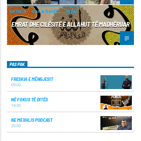
ARTIKUJ
DIJA & DAVETI
IMANI
EMRAT DHE CILËSITË E ALLAHUT TË MADHËRUAR
PAS PAK
FRESKIA E MËNGJESIT
09:00
NË FOKUS TË DITËS
14:30
NE MEXHLIS PODCAST
20:00