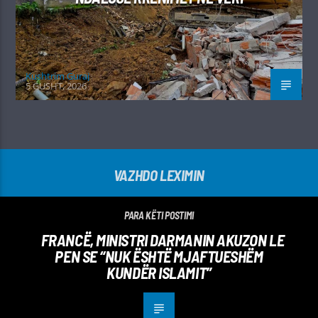
Kushtrim Guraj
5 GUSHT, 2026
VAZHDO LEXIMIN
PARA KËTI POSTIMI
FRANCË, MINISTRI DARMANIN AKUZON LE
PEN SE “NUK ËSHTË MJAFTUESHËM
KUNDËR ISLAMIT”