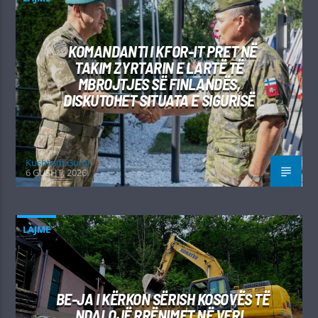
KOMANDANTI I KFOR-IT PRET NË
TAKIM ZYRTARIN E LARTË TË
MBROJTJES SË FINLANDËS,
DISKUTOHET SITUATA E SIGURISË
Kushtrim Guraj
6 GUSHT, 2026
LAJME
BE-JA I KËRKON SËRISH KOSOVËS TË
NDALOJË RRËNIMET NË VERI