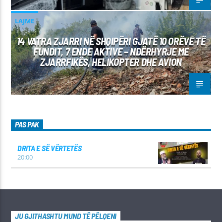
LAJME
14 VATRA ZJARRI NË SHQIPËRI GJATË 10 ORËVE TË
FUNDIT, 7 ENDE AKTIVE – NDËRHYRJE ME
ZJARRFIKËS, HELIKOPTER DHE AVION
PAS PAK
DRITA E SË VËRTETËS
20:00
JU GJITHASHTU MUND TË PËLQENI