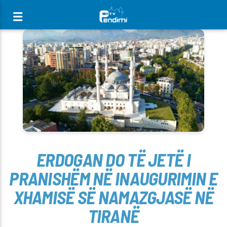
[There are no radio stations in the database]
ERDOGAN DO TË JETË I
PRANISHËM NË INAUGURIMIN E
XHAMISË SË NAMAZGJASË NË
TIRANË