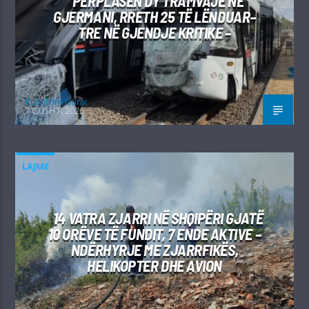
PËRPLASEN DY TRAMVAJE NË
GJERMANI, RRETH 25 TË LËNDUAR–
TRE NË GJENDJE KRITIKE –
Kushtrim Guraj
7 GUSHT, 2026
LAJME
14 VATRA ZJARRI NË SHQIPËRI GJATË
10 ORËVE TË FUNDIT, 7 ENDE AKTIVE –
NDËRHYRJE ME ZJARRFIKËS,
HELIKOPTER DHE AVION