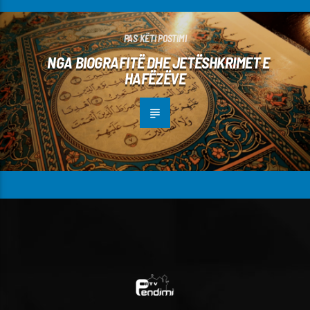
PAS KËTI POSTIMI
NGA BIOGRAFITË DHE JETËSHKRIMET E
HAFËZËVE