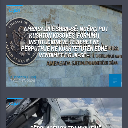
LAJME
AMBASADA E SHBA-SË: NGËRÇI PO I
KUSHTON KOSOVËS, FORMIMI I
INSTITUCIONEVE TË BËHET NË
PËRPUTHJE ME KUSHTETUTËN EDHE
VENDIMET E GJK-SË –
Kushtrim Guraj
7 GUSHT, 2026
LAJME