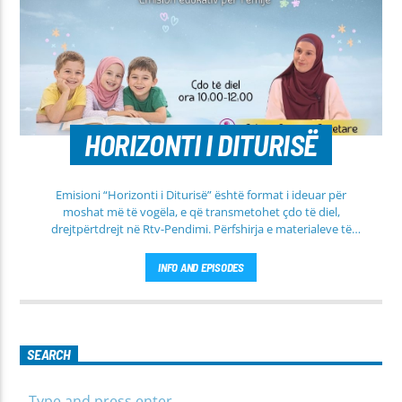
HORIZONTI I DITURISË
Emisioni “Horizonti i Diturisë” është format i ideuar për
moshat më të vogëla, e që transmetohet çdo të diel,
drejtpërtdrejt në Rtv-Pendimi. Përfshirja e materialeve të
dobishme, me qëllim mësimi, edukimi dhe orientimi në
rrugën e duhur të besimit Islam, janë pikësynimi kryesor i
INFO AND EPISODES
këtij emisioni. Përshtatur për grupmosha të ndryshme, e që
të jemi më afër dëgjuesve të rinj, komunikojmë së bashku me
fëmijët, të cilët mund të jenë pjesëmarrës në bashkëbisedim
për tema të ndryshme, në një formë testimi për njohuritë që
kanë, por edhe përfitimin e njohurive të reja. Çdo të diel, ora
SEARCH
10:00-12:00 Moderatore: Luljeta Beqiri Kontakti: Viber: +383
45 471 848 SMS: Dërgo Mesazh