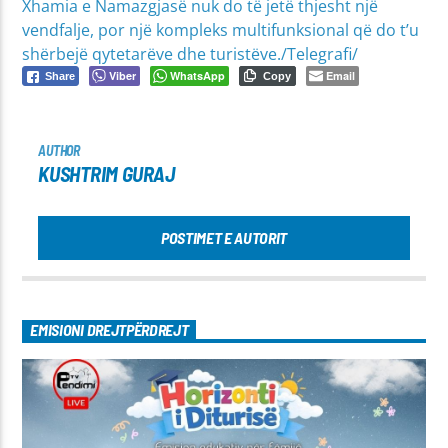
Xhamia e Namazgjasë nuk do të jetë thjesht një
vendfalje, por një kompleks multifunksional që do t’u
shërbejë qytetarëve dhe turistëve./Telegrafi/
Viber
WhatsApp
Email
Share
Copy
AUTHOR
KUSHTRIM GURAJ
POSTIMET E AUTORIT
EMISIONI DREJTPËRDREJT