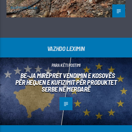
Kushtrim Guraj
6 GUSHT, 2026
VAZHDO LEXIMIN
PARA KËTI POSTIMI
BE-JA MIRËPRET VENDIMIN E KOSOVËS
PËR HEQJEN E KUFIZIMIT PËR PRODUKTET
SERBE NË MERDARË