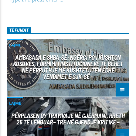
TË FUNDIT
LAJME
AMBASADA E SHBA-SË: NGËRÇI PO I KUSHTON
KOSOVËS, FORMIMI I INSTITUCIONEVE TË BËHET
NË PËRPUTHJE ME KUSHTETUTËN EDHE
VENDIMET E GJK-SË –
LAJME
PËRPLASEN DY TRAMVAJE NË GJERMANI, RRETH
25 TË LËNDUAR– TRE NË GJENDJE KRITIKE –