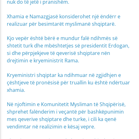
nuk do të jetë i pranishëm.
Xhamia e Namazgjasë konsiderohet një ëndërr e
realizuar për besimtarët myslimanë shqiptarë.
Kjo vepër është bërë e mundur falë ndihmës së
shtetit turk dhe mbështetjes së presidentit Erdogan,
si dhe përpjekjeve të qeverisë shqiptare nën
drejtimin e kryeministrit Rama.
Kryeministri shqiptar ka ndihmuar në zgjidhjen e
çështjeve të pronësisë për truallin ku është ndërtuar
xhamia.
Në njoftimin e Komunitetit Mysliman të Shqipërisë,
shprehet falënderim i veçantë për bashkëpunimin
mes qeverive shqiptare dhe turke, i cili ka qenë
vendimtar në realizimin e kësaj vepre.