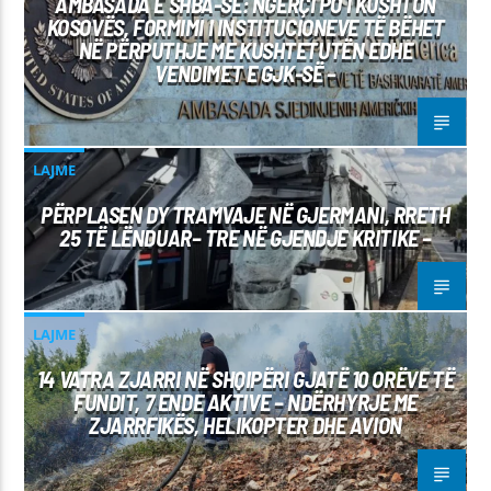
AMBASADA E SHBA-SË: NGËRÇI PO I KUSHTON
KOSOVËS, FORMIMI I INSTITUCIONEVE TË BËHET
NË PËRPUTHJE ME KUSHTETUTËN EDHE
VENDIMET E GJK-SË –
LAJME
PËRPLASEN DY TRAMVAJE NË GJERMANI, RRETH
25 TË LËNDUAR– TRE NË GJENDJE KRITIKE –
LAJME
14 VATRA ZJARRI NË SHQIPËRI GJATË 10 ORËVE TË
FUNDIT, 7 ENDE AKTIVE – NDËRHYRJE ME
ZJARRFIKËS, HELIKOPTER DHE AVION