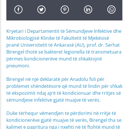
Kryetari i Departamentit të Sëmundjeve Infektive dhe
Mikrobiologjisë Klinike të Fakultetit të Mjekësisë
pranë Universitetit të Ankarasë (AU), prof. dr. Serhat
Birengel thotë se bakteret legionella të transmetuara
përmes kondicionerëve mund të shkaktojnë
pneumoni.
Birengel në një deklaratë për Anadolu foli për
problemet shëndetësore që mund të lindin për shkak
të ekspozimit ndaj ajrit të kondicionuar dhe rritjes së
sëmundjeve infektive gjatë muajve të verës.
Duke tërhequr vëmendjen te përdorimi në rritje të
kondicionerëve gjatë muajve të verës, Birengel tha se
kalimet e papritura nga i nxehti në të ftohtë mund të