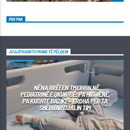
PAS PAK
JU GJITHASHTU MUND TË PËLQENI
SHËNDETËSI
NËNA RRËFEN TMERRIN NË
PEDIATRINË E QKUK-SË: PA HIGJIENË,
PA KUSHTE BAZIKE – ERDHA PËR TA
SHËRUAR DJALIN TIM