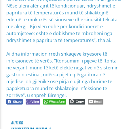
Nëse uleni afër ajrit të kondicionuar, ndryshimet e
papritura të temperaturës mund të shkaktojnë
edemë të mukozës së sinuseve dhe sinusitit tek ata
me alergji. Kjo vlen edhe për kondicionerët e
automjeteve; është e dobishme të mbroheni nga
ndryshimet e papritura të temperaturës”, tha ai.
Ai dha informacion rreth shkaqeve kryesore të
infeksioneve të verës. “Konsumimi i pijeve të ftohta
në veçanti mund të ketë efekte negative në sistemin
gastrointestinal, ndërsa pijet e përgatitura në
mjedise johigjienike ose pirja e ujit nga burime të
papaketuara mund të shkaktojnë infeksione të
zorrëve”, u shpreh Birengel.
Viber
WhatsApp
Email
Share
Copy
AUTHOR