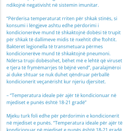
ndikojnë negativisht në sistemin imunitar.
“Përderisa temperaturat rriten për shkak stinës, si
konsumi i lëngjeve ashtu edhe përdorimi i
kondicionerëve mund të shkaktojnë dobësi të trupit
për shkak të dallimeve midis të nxehtit dhe ftohtit.
Bakteret legionella të transmetuara përmes
kondicionerëve mund të shkaktojnë pneumoni.
Ndërsa trupi dobësohet, bëhet më e lehtë që viruset
e tjera të frymëmarrjes të bëjnë vend”, paralajmëroi
ai duke shtuar se nuk duhet qëndruar përballë
kondicionerit veçanërisht kur njeriu djersitet.
– “Temperatura ideale për ajër të kondicionuar në
mjediset e punës është 18-21 gradë”
Mjeku turk foli edhe për përdorimin e kondicionerit
në mjediset e punës. “Temperatura ideale për ajër të
kondicionuar në mjediset e punës është 18-21 gradë.