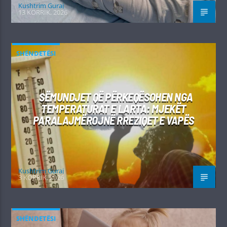
Kushtrim Guraj
13 KORRIK, 2026
SHËNDETËSI
SËMUNDJET QË PËRKEQËSOHEN NGA
TEMPERATURAT E LARTA: MJEKËT
PARALAJMËROJNË RREZIQET E VAPËS
Kushtrim Guraj
3 KORRIK, 2026
SHËNDETËSI