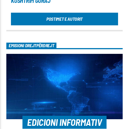
KUSHTRIM GURAJ
POSTIMET E AUTORIT
EMISIONI DREJTPËRDREJT
EDICIONI INFORMATIV