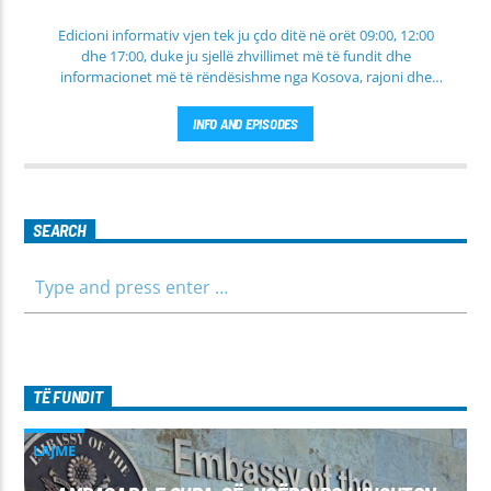
Edicioni informativ vjen tek ju çdo ditë në orët 09:00, 12:00
dhe 17:00, duke ju sjellë zhvillimet më të fundit dhe
informacionet më të rëndësishme nga Kosova, rajoni dhe
bota. Në këtë edicion do të gjeni lajme të përditësuara nga
fusha të ndryshme, përfshirë politikën, shoqërinë dhe
INFO AND EPISODES
ekonominë, si dhe rubrika të veçanta për sportin dhe
parashikimin e motit. Qëndroni me ne për informim të saktë,
të shpejtë dhe të besueshëm.
SEARCH
TË FUNDIT
LAJME