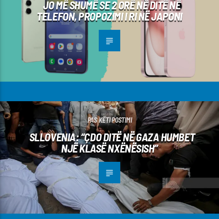
JO MË SHUMË SE 2 ORË NË DITË NË
TELEFON, PROPOZIMI I RI NË JAPONI
PAS KËTI POSTIMI
SLLOVENIA: “ÇDO DITË NË GAZA HUMBET
NJË KLASË NXËNËSISH”