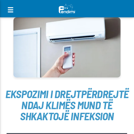
[There are no radio stations in the database]
​EKSPOZIMI I DREJTPËRDREJTË
NDAJ KLIMËS MUND TË
SHKAKTOJË INFEKSION