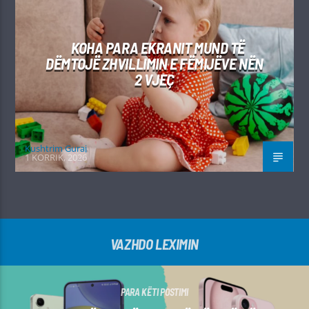
KOHA PARA EKRANIT MUND TË
DËMTOJË ZHVILLIMIN E FËMIJËVE NËN
2 VJEÇ
Kushtrim Guraj
1 KORRIK, 2026
VAZHDO LEXIMIN
PARA KËTI POSTIMI