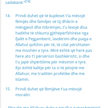
[16]
sadakanë.”
Prindi duhet që të kujdeset t’ia mësojë
fëmijës dhe familjes së tij dhikrin e
mëngjesit dhe mbrëmjes, t’u lexojë disa
hadithe të shkurta gjithëpërfshirëse nga
fjalët e Pejgamberit, lavdërimi dhe paqja e
Allahut qofshin për të, të cilat përshtaten
me moshën e tyre. Mirë është që herë pas
here ato t’i përsërisin bashkërisht, si dhe
t’u japë shpërblime për mësimin e tyre.
Kjo është kalitje për ta si të jetojnë me
Allahun, me traditën profetike dhe me
Islamin.
Prindi duhet që fëmijëve t’ua mësojë
moralin:
– Moralin me Allahun: duke e ngjallur natyrshmërinë