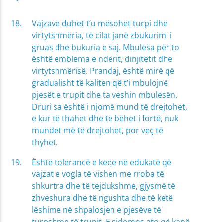
Vajzave duhet t’u mësohet turpi dhe
virtytshmëria, të cilat janë zbukurimi i
gruas dhe bukuria e saj. Mbulesa për to
është emblema e nderit, dinjitetit dhe
virtytshmërisë. Prandaj, është mirë që
gradualisht të kaliten që t’i mbulojnë
pjesët e trupit dhe ta veshin mbulesën.
Druri sa është i njomë mund të drejtohet,
e kur të thahet dhe të bëhet i fortë, nuk
mundet më të drejtohet, por veç të
thyhet.
Është tolerancë e keqe në edukatë që
vajzat e vogla të vishen me rroba të
shkurtra dhe të tejdukshme, gjysmë të
zhveshura dhe të ngushta dhe të ketë
lëshime në shpalosjen e pjesëve të
turpshme të trupit. E sidomos ato që kanë