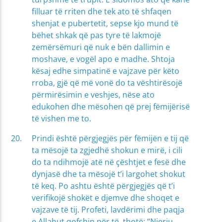
filluar të rriten dhe tek ato të shfaqen
shenjat e pubertetit, sepse kjo mund të
bëhet shkak që pas tyre të lakmojë
zemërsëmuri që nuk e bën dallimin e
moshave, e vogël apo e madhe. Shtoja
kësaj edhe simpatinë e vajzave për këto
rroba, gjë që më vonë do ta vështirësojë
përmirësimin e veshjes, nëse ato
edukohen dhe mësohen që prej fëmijërisë
të vishen me to.
Prindi është përgjegjës për fëmijën e tij që
ta mësojë ta zgjedhë shokun e mirë, i cili
do ta ndihmojë atë në çështjet e fesë dhe
dynjasë dhe ta mësojë t’i largohet shokut
të keq. Po ashtu është përgjegjës që t’i
verifikojë shokët e djemve dhe shoqet e
vajzave të tij. Profeti, lavdërimi dhe paqja
e Allahut qofshin për të, thotë: “Njeriu