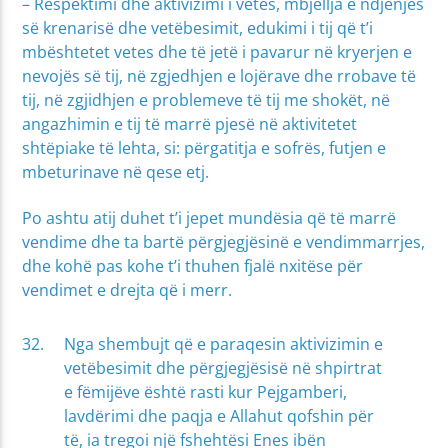
– Respektimi dhe aktivizimi i vetes, mbjellja e ndjenjës
së krenarisë dhe vetëbesimit, edukimi i tij që t’i
mbështetet vetes dhe të jetë i pavarur në kryerjen e
nevojës së tij, në zgjedhjen e lojërave dhe rrobave të
tij, në zgjidhjen e problemeve të tij me shokët, në
angazhimin e tij të marrë pjesë në aktivitetet
shtëpiake të lehta, si: përgatitja e sofrës, futjen e
mbeturinave në qese etj.
Po ashtu atij duhet t’i jepet mundësia që të marrë
vendime dhe ta bartë përgjegjësinë e vendimmarrjes,
dhe kohë pas kohe t’i thuhen fjalë nxitëse për
vendimet e drejta që i merr.
Nga shembujt që e paraqesin aktivizimin e
vetëbesimit dhe përgjegjësisë në shpirtrat
e fëmijëve është rasti kur Pejgamberi,
lavdërimi dhe paqja e Allahut qofshin për
të, ia tregoi një fshehtësi Enes ibën