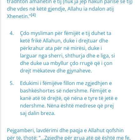
tradhton amanetin e tij (nuk ja jep hakun parisë së tij)
dhe vdes në këtë gjendje, Allahu ia ndalon atij
[4]
Xhenetin.”
Çdo mysliman për fëmijët e tij duhet ta
ketë frikë Allahun, duke i drejtuar dhe
përkrahur ata për në mirësi, duke i
larguar nga sherri, shthurja dhe e liga, si
dhe duke ua mbyllur çdo rrugë që i çon
drejt mëkateve dhe gjynaheve.
Edukimi i fëmijëve fillon me zgjedhjen e
bashkëshortes së ndershme. Fëmijët e
kanë atë të drejtë, që nëna e tyre të jetë e
ndershme. Nëna është medrese që prej
saj dalin breza.
Pejgamberi, lavdërimi dhe paqja e Allahut qofshin
për të, thotë: “…Zgjedhe për grua atë që është me fe,