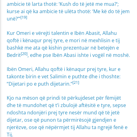
ambicie të larta thotë: ‘Kush do të jetë me mua?’;
kurse ai që ka ambicie të ulëta thotë: ‘Me kë do të jem
[19]
unë?’”
Kur Omeri e vërejti talentin e Ibën Abasit, Allahu
qoftë i kënaqur prej tyre, e mori në mexhlisin e tij
bashkë me ata që kishin prezentuar në betejën e
[20]
Bedrit
, edhe pse Ibën Abasi ishte i vogël në moshë.
Ibën Omeri, Allahu qoftë i kënaqur prej tyre, kur e
takonte birin e vet Salimin e puthte dhe i thoshte:
[21]
“Dijetari po e puth dijetarin.”
Kjo na mëson që prindi të përkujdeset për fëmijët
dhe të mundohet që t’i zbulojë aftësitë e tyre, sepse
ndoshta ndonjëri prej tyre nesër mund që të jetë
dijetar, ose që punon ta përmirësojë gjendjen e
njerëzve, ose që nëpërmjet tij Allahu ta ngrejë fenë e
Tij.