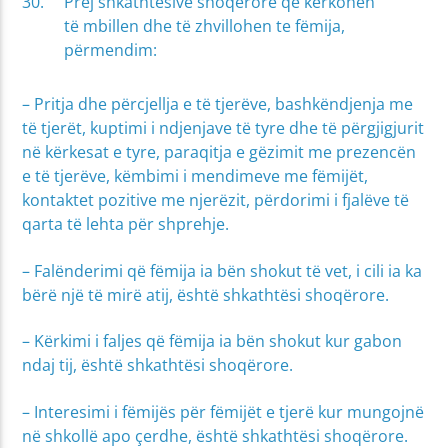
Prej shkathtësive shoqërore që kërkohen
të mbillen dhe të zhvillohen te fëmija,
përmendim:
– Pritja dhe përcjellja e të tjerëve, bashkëndjenja me
të tjerët, kuptimi i ndjenjave të tyre dhe të përgjigjurit
në kërkesat e tyre, paraqitja e gëzimit me prezencën
e të tjerëve, këmbimi i mendimeve me fëmijët,
kontaktet pozitive me njerëzit, përdorimi i fjalëve të
qarta të lehta për shprehje.
– Falënderimi që fëmija ia bën shokut të vet, i cili ia ka
bërë një të mirë atij, është shkathtësi shoqërore.
– Kërkimi i faljes që fëmija ia bën shokut kur gabon
ndaj tij, është shkathtësi shoqërore.
– Interesimi i fëmijës për fëmijët e tjerë kur mungojnë
në shkollë apo çerdhe, është shkathtësi shoqërore.