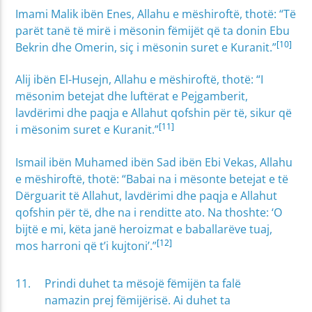
Imami Malik ibën Enes, Allahu e mëshiroftë, thotë: “Të
parët tanë të mirë i mësonin fëmijët që ta donin Ebu
[10]
Bekrin dhe Omerin, siç i mësonin suret e Kuranit.”
Alij ibën El-Husejn, Allahu e mëshiroftë, thotë: “I
mësonim betejat dhe luftërat e Pejgamberit,
lavdërimi dhe paqja e Allahut qofshin për të, sikur që
[11]
i mësonim suret e Kuranit.”
Ismail ibën Muhamed ibën Sad ibën Ebi Vekas, Allahu
e mëshiroftë, thotë: “Babai na i mësonte betejat e të
Dërguarit të Allahut, lavdërimi dhe paqja e Allahut
qofshin për të, dhe na i renditte ato. Na thoshte: ‘O
bijtë e mi, këta janë heroizmat e baballarëve tuaj,
[12]
mos harroni që t’i kujtoni’.”
Prindi duhet ta mësojë fëmijën ta falë
namazin prej fëmijërisë. Ai duhet ta