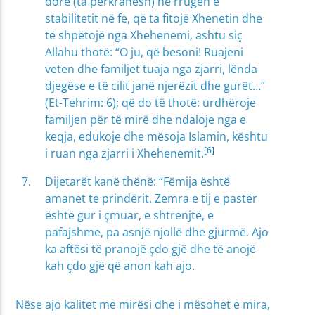
dore (ta përkrahësh) në rrugën e
stabilitetit në fe, që ta fitojë Xhenetin dhe
të shpëtojë nga Xhehenemi, ashtu siç
Allahu thotë: “O ju, që besoni! Ruajeni
veten dhe familjet tuaja nga zjarri, lënda
djegëse e të cilit janë njerëzit dhe gurët…”
(Et-Tehrim: 6); që do të thotë: urdhëroje
familjen për të mirë dhe ndaloje nga e
keqja, edukoje dhe mësoja Islamin, kështu
[6]
i ruan nga zjarri i Xhehenemit.
Dijetarët kanë thënë: “Fëmija është
amanet te prindërit. Zemra e tij e pastër
është gur i çmuar, e shtrenjtë, e
pafajshme, pa asnjë njollë dhe gjurmë. Ajo
ka aftësi të pranojë çdo gjë dhe të anojë
kah çdo gjë që anon kah ajo.
Nëse ajo kalitet me mirësi dhe i mësohet e mira,