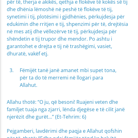
për të, therja e akikës, qethja e flokëve të kokës së tij
dhe dhënia lëmoshë në peshë të flokëve të tij,
synetimi i tij, plotësimi i gjidhënies, përkujdesja për
edukimin dhe rritjen e tij, shpenzimi për të, drejtësia
në mes atij dhe vëllezërve të tij, përkujdesja për
shëndetin e tij trupor dhe mendor. Po ashtu i
garantohet e drejta e tij në trashëgimi, vasiet,
dhuratë, vakëf etj.
Fëmijët tanë janë amanet mbi supet tona,
për ta do të merremi në llogari para
Allahut.
Allahu thotë: “O ju, që besoni! Ruajeni veten dhe
familjet tuaja nga zjarri, lënda djegëse e të cilit janë
njerëzit dhe gurët…” (Et-Tehrim: 6)
Pejgamberi, lavdërimi dhe paqja e Allahut qofshin