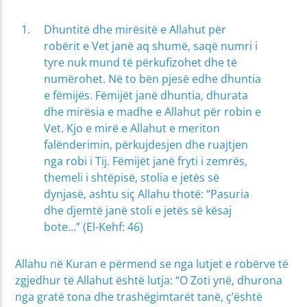
Dhuntitë dhe mirësitë e Allahut për
robërit e Vet janë aq shumë, saqë numri i
tyre nuk mund të përkufizohet dhe të
numërohet. Në to bën pjesë edhe dhuntia
e fëmijës. Fëmijët janë dhuntia, dhurata
dhe mirësia e madhe e Allahut për robin e
Vet. Kjo e mirë e Allahut e meriton
falënderimin, përkujdesjen dhe ruajtjen
nga robi i Tij. Fëmijët janë fryti i zemrës,
themeli i shtëpisë, stolia e jetës së
dynjasë, ashtu siç Allahu thotë: “Pasuria
dhe djemtë janë stoli e jetës së kësaj
bote…” (El-Kehf: 46)
Allahu në Kuran e përmend se nga lutjet e robërve të
zgjedhur të Allahut është lutja: “O Zoti ynë, dhurona
nga gratë tona dhe trashëgimtarët tanë, ç’është