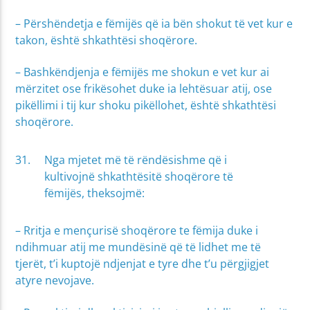
– Përshëndetja e fëmijës që ia bën shokut të vet kur e
takon, është shkathtësi shoqërore.
– Bashkëndjenja e fëmijës me shokun e vet kur ai
mërzitet ose frikësohet duke ia lehtësuar atij, ose
pikëllimi i tij kur shoku pikëllohet, është shkathtësi
shoqërore.
Nga mjetet më të rëndësishme që i
kultivojnë shkathtësitë shoqërore të
fëmijës, theksojmë:
– Rritja e mençurisë shoqërore te fëmija duke i
ndihmuar atij me mundësinë që të lidhet me të
tjerët, t’i kuptojë ndjenjat e tyre dhe t’u përgjigjet
atyre nevojave.