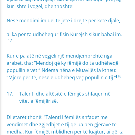
kur ishte i vogël, dhe thoshte:
Nëse mendimi im del të jetë i drejtë për këtë djalë,
ai ka për ta udhëhequr fisin Kurejsh sikur babai im.
[17]
Kur e pa atë në vegjëli një mendjemprehtë nga
arabët, tha: “Mendoj që ky fëmijë do ta udhëheqë
popullin e vet.” Ndërsa nëna e Muavijës ia ktheu:
[18]
“Mjerë për të, nëse e udhëheq veç popullin e tij.”
Talenti dhe aftësitë e fëmijës shfaqen në
vitet e fëmijërisë.
Dijetarët thonë: “Talenti i fëmijës shfaqet me
vendimet dhe zgjedhjet e tij që ua bën gjërave të
mëdha. Kur fëmijët mblidhen për të luajtur, ai që ka