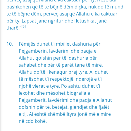
bashkohen që të të bëjnë dëm diçka, nuk do të mund
të të bëjnë dëm, përveç asaj që Allahu e ka caktuar
për ty. Lapsat janë ngritur dhe fletushkat janë
[9]
tharë.”
Fëmijës duhet t’i mbillet dashuria për
Pejgamberin, lavdërimi dhe paqja e
Allahut qofshin për të, dashuria për
sahabët dhe për të parët tanë të mirë,
Allahu qoftë i kënaqur prej tyre. Ai duhet
të mësohet t’i respektojë, nderojë e t’i
njohë vlerat e tyre. Po ashtu duhet t’i
lexohet dhe mësohet biografia e
Pejgamberit, lavdërimi dhe paqja e Allahut
qofshin për të, betejat, gjendjet dhe fjalët
e tij. Ai është shëmbëlltyra jonë më e mirë
në çdo kohë.