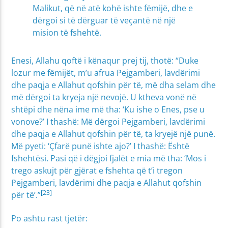
Malikut, që në atë kohë ishte fëmijë, dhe e
dërgoi si të dërguar të veçantë në një
mision të fshehtë.
Enesi, Allahu qoftë i kënaqur prej tij, thotë: “Duke
lozur me fëmijët, m’u afrua Pejgamberi, lavdërimi
dhe paqja e Allahut qofshin për të, më dha selam dhe
më dërgoi ta kryeja një nevojë. U ktheva vonë në
shtëpi dhe nëna ime më tha: ‘Ku ishe o Enes, pse u
vonove?’ I thashë: Më dërgoi Pejgamberi, lavdërimi
dhe paqja e Allahut qofshin për të, ta kryejë një punë.
Më pyeti: ‘Çfarë punë ishte ajo?’ I thashë: Është
fshehtësi. Pasi që i dëgjoi fjalët e mia më tha: ‘Mos i
trego askujt për gjërat e fshehta që t’i tregon
Pejgamberi, lavdërimi dhe paqja e Allahut qofshin
[23]
për të’.”
Po ashtu rast tjetër: