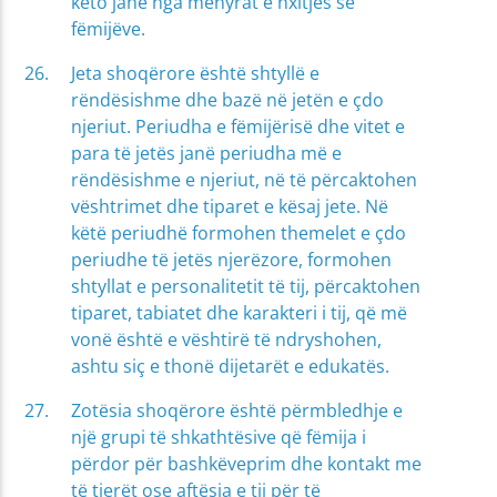
këto janë nga mënyrat e nxitjes së
fëmijëve.
Jeta shoqërore është shtyllë e
rëndësishme dhe bazë në jetën e çdo
njeriut. Periudha e fëmijërisë dhe vitet e
para të jetës janë periudha më e
rëndësishme e njeriut, në të përcaktohen
vështrimet dhe tiparet e kësaj jete. Në
këtë periudhë formohen themelet e çdo
periudhe të jetës njerëzore, formohen
shtyllat e personalitetit të tij, përcaktohen
tiparet, tabiatet dhe karakteri i tij, që më
vonë është e vështirë të ndryshohen,
ashtu siç e thonë dijetarët e edukatës.
Zotësia shoqërore është përmbledhje e
një grupi të shkathtësive që fëmija i
përdor për bashkëveprim dhe kontakt me
të tjerët ose aftësia e tij për të