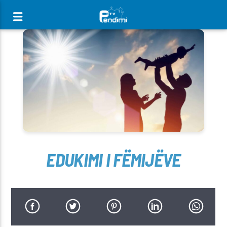
[There are no radio stations in the database]
EDUKIMI I FËMIJËVE