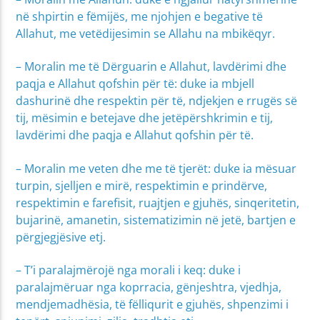
në shpirtin e fëmijës, me njohjen e begative të
Allahut, me vetëdijesimin se Allahu na mbikëqyr.
– Moralin me të Dërguarin e Allahut, lavdërimi dhe
paqja e Allahut qofshin për të: duke ia mbjell
dashurinë dhe respektin për të, ndjekjen e rrugës së
tij, mësimin e betejave dhe jetëpërshkrimin e tij,
lavdërimi dhe paqja e Allahut qofshin për të.
– Moralin me veten dhe me të tjerët: duke ia mësuar
turpin, sjelljen e mirë, respektimin e prindërve,
respektimin e farefisit, ruajtjen e gjuhës, sinqeritetin,
bujarinë, amanetin, sistematizimin në jetë, bartjen e
përgjegjësive etj.
– T’i paralajmërojë nga morali i keq: duke i
paralajmëruar nga koprracia, gënjeshtra, vjedhja,
mendjemadhësia, të fëlliqurit e gjuhës, shpenzimi i