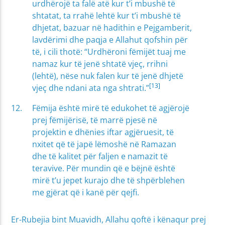
urdhërojë ta falë atë kur t’i mbushë të
shtatat, ta rrahë lehtë kur t’i mbushë të
dhjetat, bazuar në hadithin e Pejgamberit,
lavdërimi dhe paqja e Allahut qofshin për
të, i cili thotë: “Urdhëroni fëmijët tuaj me
namaz kur të jenë shtatë vjeç, rrihni
(lehtë), nëse nuk falen kur të jenë dhjetë
[13]
vjeç dhe ndani ata nga shtrati.”
Fëmija është mirë të edukohet të agjërojë
prej fëmijërisë, të marrë pjesë në
projektin e dhënies iftar agjëruesit, të
nxitet që të japë lëmoshë në Ramazan
dhe të kalitet për faljen e namazit të
teravive. Për mundin që e bëjnë është
mirë t’u jepet kurajo dhe të shpërblehen
me gjërat që i kanë për qejfi.
Er-Rubejia bint Muavidh, Allahu qoftë i kënaqur prej