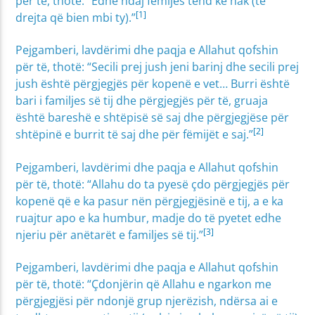
për të, thotë: “Edhe ndaj fëmijës tënd ke hak (të
[1]
drejta që bien mbi ty).”
Pejgamberi, lavdërimi dhe paqja e Allahut qofshin
për të, thotë: “Secili prej jush jeni barinj dhe secili prej
jush është përgjegjës për kopenë e vet… Burri është
bari i familjes së tij dhe përgjegjës për të, gruaja
është bareshë e shtëpisë së saj dhe përgjegjëse për
[2]
shtëpinë e burrit të saj dhe për fëmijët e saj.”
Pejgamberi, lavdërimi dhe paqja e Allahut qofshin
për të, thotë: “Allahu do ta pyesë çdo përgjegjës për
kopenë që e ka pasur nën përgjegjësinë e tij, a e ka
ruajtur apo e ka humbur, madje do të pyetet edhe
[3]
njeriu për anëtarët e familjes së tij.”
Pejgamberi, lavdërimi dhe paqja e Allahut qofshin
për të, thotë: “Çdonjërin që Allahu e ngarkon me
përgjegjësi për ndonjë grup njerëzish, ndërsa ai e