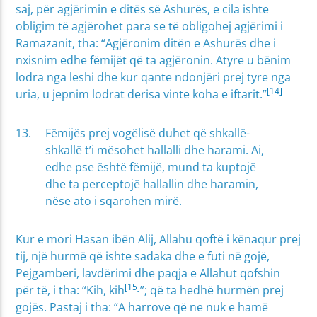
saj, për agjërimin e ditës së Ashurës, e cila ishte
obligim të agjërohet para se të obligohej agjërimi i
Ramazanit, tha: “Agjëronim ditën e Ashurës dhe i
nxisnim edhe fëmijët që ta agjëronin. Atyre u bënim
lodra nga leshi dhe kur qante ndonjëri prej tyre nga
[14]
uria, u jepnim lodrat derisa vinte koha e iftarit.”
Fëmijës prej vogëlisë duhet që shkallë-
shkallë t’i mësohet hallalli dhe harami. Ai,
edhe pse është fëmijë, mund ta kuptojë
dhe ta perceptojë hallallin dhe haramin,
nëse ato i sqarohen mirë.
Kur e mori Hasan ibën Alij, Allahu qoftë i kënaqur prej
tij, një hurmë që ishte sadaka dhe e futi në gojë,
Pejgamberi, lavdërimi dhe paqja e Allahut qofshin
[15]
për të, i tha: “Kih, kih
”; që ta hedhë hurmën prej
gojës. Pastaj i tha: “A harrove që ne nuk e hamë