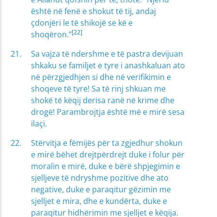
është në fenë e shokut të tij, andaj
çdonjëri le të shikojë se kë e
[22]
shoqëron.”
Sa vajza të ndershme e të pastra devijuan
shkaku se familjet e tyre i anashkaluan ato
në përzgjedhjen si dhe në verifikimin e
shoqeve të tyre! Sa të rinj shkuan me
shokë të këqij derisa ranë në krime dhe
drogë! Parambrojtja është më e mirë sesa
ilaçi.
Stërvitja e fëmijës për ta zgjedhur shokun
e mirë bëhet drejtpërdrejt duke i folur për
moralin e mirë, duke e bërë shpjegimin e
sjelljeve të ndryshme pozitive dhe ato
negative, duke e paraqitur gëzimin me
sjelljet e mira, dhe e kundërta, duke e
paraqitur hidhërimin me sjelljet e këqija.