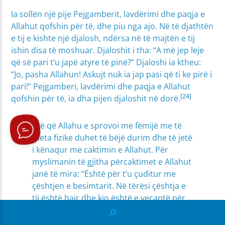
Ia sollën një pije Pejgamberit, lavdërimi dhe paqja e
Allahut qofshin për të, dhe piu nga ajo. Në të djathtën
e tij e kishte një djalosh, ndërsa në të majtën e tij
ishin disa të moshuar. Djaloshit i tha: “A më jep leje
që së pari t’u japë atyre të pinë?” Djaloshi ia ktheu:
“Jo, pasha Allahun! Askujt nuk ia jap pasi që ti ke pirë i
pari!” Pejgamberi, lavdërimi dhe paqja e Allahut
[24]
qofshin për të, ia dha pijen djaloshit në dorë.
Atë që Allahu e sprovoi me fëmijë me të
meta fizike duhet të bëjë durim dhe të jetë
i kënaqur me caktimin e Allahut. Për
myslimanin të gjitha përcaktimet e Allahut
janë të mira: “Është për t’u çuditur me
çështjen e besimtarit. Në tërësi çështja e
tij është hair dhe kjo është e veçantë për
të. Kur i jepet një e mirë e falënderon
Allahun dhe kjo është e mirë për të. Dhe