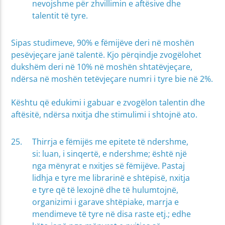
nevojshme për zhvillimin e aftësive dhe
talentit të tyre.
Sipas studimeve, 90% e fëmijëve deri në moshën
pesëvjeçare janë talentë. Kjo përqindje zvogëlohet
dukshëm deri në 10% në moshën shtatëvjeçare,
ndërsa në moshën tetëvjeçare numri i tyre bie në 2%.
Kështu që edukimi i gabuar e zvogëlon talentin dhe
aftësitë, ndërsa nxitja dhe stimulimi i shtojnë ato.
Thirrja e fëmijës me epitete të ndershme,
si: luan, i sinqertë, e ndershme; është një
nga mënyrat e nxitjes së fëmijëve. Pastaj
lidhja e tyre me librarinë e shtëpisë, nxitja
e tyre që të lexojnë dhe të hulumtojnë,
organizimi i garave shtëpiake, marrja e
mendimeve të tyre në disa raste etj.; edhe