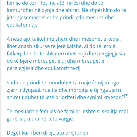
fëmija do të rritet me atë mirësi dhe do të
lumturohet në dynja dhe ahiret. Në shpërblim do të
jetë pjesëmarrës edhe prindi, çdo mësues dhe
edukator i tij.
A nëse ajo kalitet me sherr dhe i mësohet e keqja,
lihet anash sikurse të jetë kafshë, ai do të jetojë
fatkeq dhe do të shkatërrohet. Faji dhe përgjegjësia
do të bjerë mbi supet e tij dhe mbi supet e
përgjegjësit dhe edukatorit të tij.
Sado që prindi të mundohet ta ruajë fëmijën nga
zjarri i dynjasë, ruajtja dhe mbrojtja e tij nga zjarri i
[7]
ahiretit duhet të jetë prioriteti dhe synimi kryesor.”
Të mësuarit e fëmijës në fëmijëri është si skalitja mbi
gurë, siç u tha në këto vargje:
Degët kur i bën drejt, ato drejtohen,