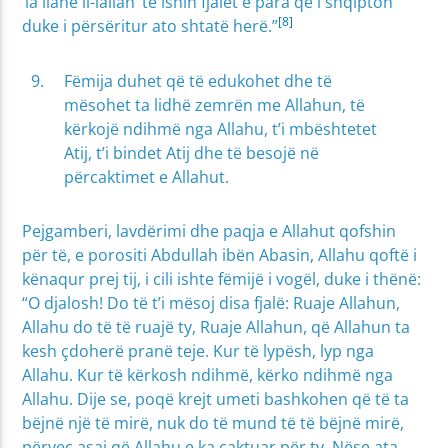
‘la ilahe il-lallah’ të ishin fjalët e para që i shqipton
[8]
duke i përsëritur ato shtatë herë.”
Fëmija duhet që të edukohet dhe të
mësohet ta lidhë zemrën me Allahun, të
kërkojë ndihmë nga Allahu, t’i mbështetet
Atij, t’i bindet Atij dhe të besojë në
përcaktimet e Allahut.
Pejgamberi, lavdërimi dhe paqja e Allahut qofshin
për të, e porositi Abdullah ibën Abasin, Allahu qoftë i
kënaqur prej tij, i cili ishte fëmijë i vogël, duke i thënë:
“O djalosh! Do të t’i mësoj disa fjalë: Ruaje Allahun,
Allahu do të të ruajë ty, Ruaje Allahun, që Allahun ta
kesh çdoherë pranë teje. Kur të lypësh, lyp nga
Allahu. Kur të kërkosh ndihmë, kërko ndihmë nga
Allahu. Dije se, poqë krejt umeti bashkohen që të ta
bëjnë një të mirë, nuk do të mund të të bëjnë mirë,
përveç asaj që Allahu e ka caktuar për ty. Nëse ata