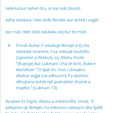
ndërsa kur bëhet dru, ai më nuk zbutet,
edhe edukata i bën dobi fëmijës kur është i vogël,
por nuk i bën dobi edukata atij kur të rritet.
Prindi duhet t’i edukojë fëmijët e tij me
edukatë imanore, t’ua mësojë teuhidin
(njësimin e Allahut), siç Allahu thotë:
“(Kujtoje) kur Lukmani i tha të birit, duke e
këshilluar: “O djali im, mos i shoqëro
Allahut asgjë (në adhurim)! Pa dyshim,
idhujtaria është një padrejtësi shumë e
madhe.” (Lukman: 13)
Ibrahim Et-Tejmi, Allahu e mëshiroftë, thotë: “E
pëlqenin që fëmijës t’ia mësonin namazin dhe fjalët