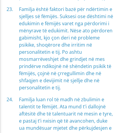
Familja është faktori bazë për ndërtimin e
sjelljes së fëmijës. Suksesi ose dështimi në
edukimin e fëmijës varet nga përdorimi i
mënyrave të edukimit. Nëse ato përdoren
gabimisht, kjo çon deri në probleme
psikike, shoqërore dhe irritim në
personalitetin e tij. Po ashtu
mosmarrëveshjet dhe grindjet në mes
prindërve ndikojnë në shëndetin psikik të
fëmijës, çojnë në çrregullimin dhe në
shfaqjen e devijimit në sjellje dhe në
personalitetin e tij.
Familja luan rol të madh në zbulimin e
talentit te fëmijët. Ata mund t’i dallojnë
aftësitë dhe të talentuarit në mesin e tyre,
e pastaj t’i nxisin që të avancohen, duke
ua mundësuar mjetet dhe përkujdesjen e