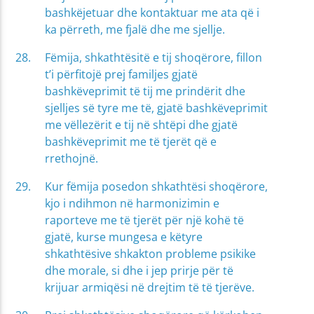
bashkëjetuar dhe kontaktuar me ata që i
ka përreth, me fjalë dhe me sjellje.
Fëmija, shkathtësitë e tij shoqërore, fillon
t’i përfitojë prej familjes gjatë
bashkëveprimit të tij me prindërit dhe
sjelljes së tyre me të, gjatë bashkëveprimit
me vëllezërit e tij në shtëpi dhe gjatë
bashkëveprimit me të tjerët që e
rrethojnë.
Kur fëmija posedon shkathtësi shoqërore,
kjo i ndihmon në harmonizimin e
raporteve me të tjerët për një kohë të
gjatë, kurse mungesa e këtyre
shkathtësive shkakton probleme psikike
dhe morale, si dhe i jep prirje për të
krijuar armiqësi në drejtim të të tjerëve.