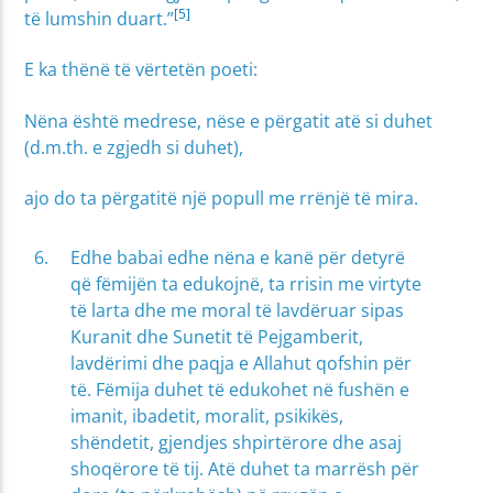
[5]
të lumshin duart.”
E ka thënë të vërtetën poeti:
Nëna është medrese, nëse e përgatit atë si duhet
(d.m.th. e zgjedh si duhet),
ajo do ta përgatitë një popull me rrënjë të mira.
Edhe babai edhe nëna e kanë për detyrë
që fëmijën ta edukojnë, ta rrisin me virtyte
të larta dhe me moral të lavdëruar sipas
Kuranit dhe Sunetit të Pejgamberit,
lavdërimi dhe paqja e Allahut qofshin për
të. Fëmija duhet të edukohet në fushën e
imanit, ibadetit, moralit, psikikës,
shëndetit, gjendjes shpirtërore dhe asaj
shoqërore të tij. Atë duhet ta marrësh për