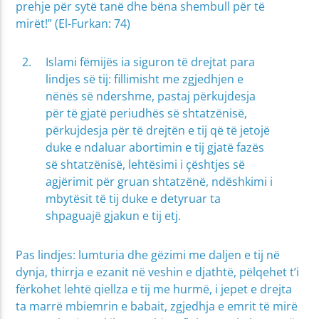
prehje për sytë tanë dhe bëna shembull për të
mirët!” (El-Furkan: 74)
Islami fëmijës ia siguron të drejtat para
lindjes së tij: fillimisht me zgjedhjen e
nënës së ndershme, pastaj përkujdesja
për të gjatë periudhës së shtatzënisë,
përkujdesja për të drejtën e tij që të jetojë
duke e ndaluar abortimin e tij gjatë fazës
së shtatzënisë, lehtësimi i çështjes së
agjërimit për gruan shtatzënë, ndëshkimi i
mbytësit të tij duke e detyruar ta
shpaguajë gjakun e tij etj.
Pas lindjes: lumturia dhe gëzimi me daljen e tij në
dynja, thirrja e ezanit në veshin e djathtë, pëlqehet t’i
fërkohet lehtë qiellza e tij me hurmë, i jepet e drejta
ta marrë mbiemrin e babait, zgjedhja e emrit të mirë