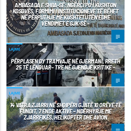
AMBASADA E SHBA-SË: NGËRÇI PO I KUSHTON
KOSOVËS, FORMIMI I INSTITUCIONEVE TË BËHET
NË PËRPUTHJE ME KUSHTETUTËN EDHE
VENDIMET E GJK-SË –
LAJME
PËRPLASEN DY TRAMVAJE NË GJERMANI, RRETH
25 TË LËNDUAR– TRE NË GJENDJE KRITIKE –
LAJME
14 VATRA ZJARRI NË SHQIPËRI GJATË 10 ORËVE TË
FUNDIT, 7 ENDE AKTIVE – NDËRHYRJE ME
ZJARRFIKËS, HELIKOPTER DHE AVION