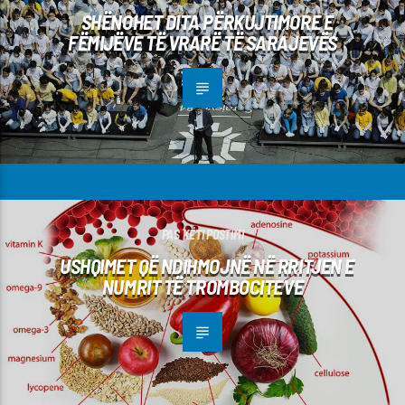
SHËNOHET DITA PËRKUJTIMORE E
FËMIJËVE TË VRARË TË SARAJEVËS
PAS KËTI POSTIMI
USHQIMET QË NDIHMOJNË NË RRITJEN E
NUMRIT TË TROMBOCITEVE