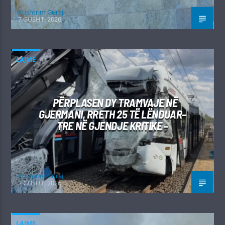
Kushtrim Guraj
7 GUSHT, 2026
LAJME
PËRPLASEN DY TRAMVAJE NË
GJERMANI, RRETH 25 TË LËNDUAR–
TRE NË GJENDJE KRITIKE –
Kushtrim Guraj
7 GUSHT, 2026
LAJME