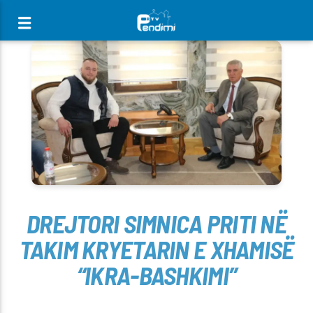
[There are no radio stations in the database]
DREJTORI SIMNICA PRITI NË
TAKIM KRYETARIN E XHAMISË
“IKRA-BASHKIMI”