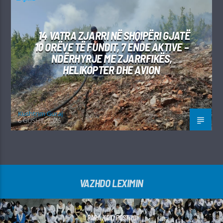
14 VATRA ZJARRI NË SHQIPËRI GJATË
10 ORËVE TË FUNDIT, 7 ENDE AKTIVE –
NDËRHYRJE ME ZJARRFIKËS,
HELIKOPTER DHE AVION
Kushtrim Guraj
6 GUSHT, 2026
VAZHDO LEXIMIN
PARA KËTI POSTIMI