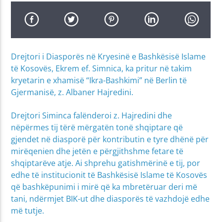
Drejtori i Diasporës në Kryesinë e Bashkësisë Islame
të Kosovës, Ekrem ef. Simnica, ka pritur në takim
kryetarin e xhamisë “Ikra-Bashkimi” në Berlin të
Gjermanisë, z. Albaner Hajredini.
Drejtori Siminca falënderoi z. Hajredini dhe
nëpërmes tij tërë mërgatën tonë shqiptare që
gjendet në diasporë për kontributin e tyre dhënë për
mirëqenien dhe jetën e përgjithshme fetare të
shqiptarëve atje. Ai shprehu gatishmërinë e tij, por
edhe të institucionit të Bashkësisë Islame të Kosovës
që bashkëpunimi i mirë që ka mbretëruar deri më
tani, ndërmjet BIK-ut dhe diasporës të vazhdojë edhe
më tutje.