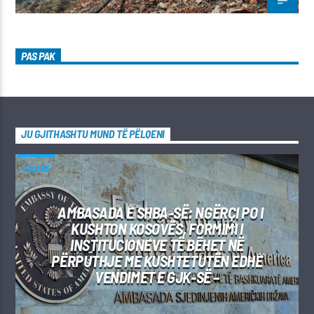
PAS PAK
JU GJITHASHTU MUND TË PËLQENI
LAJME
AMBASADA E SHBA-SË: NGËRÇI PO I
KUSHTON KOSOVËS, FORMIMI I
INSTITUCIONEVE TË BËHET NË
PËRPUTHJE ME KUSHTETUTËN EDHE
VENDIMET E GJK-SË –