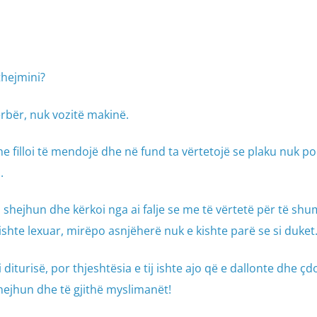
thejmini?
erbër, nuk vozitë makinë.
dhe filloi të mendojë dhe në fund ta vërtetojë se plaku nuk po
.
i shejhun dhe kërkoi nga ai falje se me të vërtetë për të sh
kishte lexuar, mirëpo asnjëherë nuk e kishte parë se si duket
 diturisë, por thjeshtësia e tij ishte ajo që e dallonte dhe ç
shejhun dhe të gjithë myslimanët!