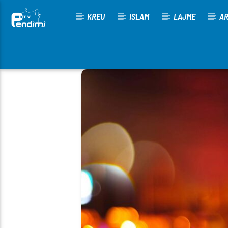
KREU
ISLAM
LAJME
AR
[There are no radio stations in the database]