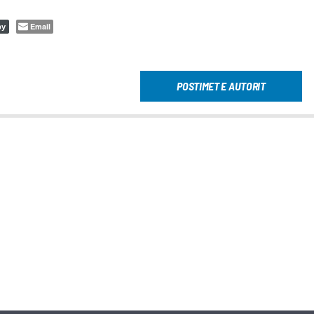
Email
py
POSTIMET E AUTORIT