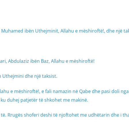
, Muhamed ibën Uthejminit, Allahu e mëshiroftë!, dhe një tak
tari, Abdulaziz ibën Baz, Allahu e mëshiroftë!
n Uthejmini dhe një taksist.
hu e mëshiroftë!, e fali namazin në Qabe dhe pasi doli nga
d ku duhej patjetër të shkohet me makinë.
ë të. Rrugës shoferi deshi të njoftohet me udhëtarin dhe i tha