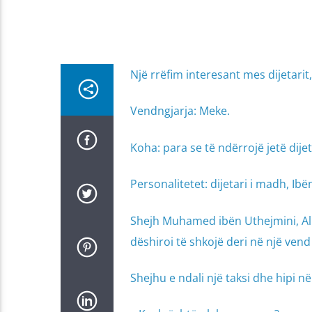
Një rrëfim interesant mes dijetarit
Vendngjarja: Meke.
Koha: para se të ndërrojë jetë dije
Personalitetet: dijetari i madh, Ibë
Shejh Muhamed ibën Uthejmini, Alla
dëshiroi të shkojë deri në një ven
Shejhu e ndali një taksi dhe hipi n