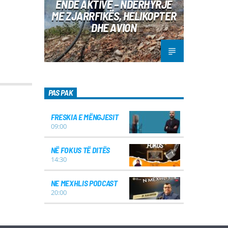
ENDE AKTIVE – NDËRHYRJE
ME ZJARRFIKËS, HELIKOPTER
DHE AVION
PAS PAK
FRESKIA E MËNGJESIT
09:00
NË FOKUS TË DITËS
14:30
NE MEXHLIS PODCAST
20:00