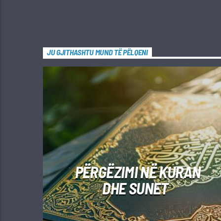
JU GJITHASHTU MUND TË PËLQENI
PËRGËZIMI NË KURAN
DHE SUNET