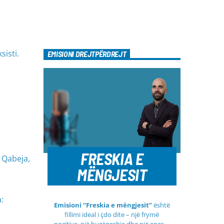
sisti.
EMISIONI DREJTPËRDREJT
FRESKIA E
 Qabeja,
MËNGJESIT
:
Emisioni “Freskia e mëngjesit”
është
fillimi ideal i çdo dite – një frymë