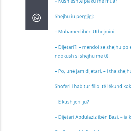
– Kush është plaku me mua?
Shejhu iu përgjigj:
– Muhamed ibën Uthejmini.
– Dijetari?! – mendoi se shejhu po
ndokush si shejhu me të.
– Po, unë jam dijetari, – i tha shejh
Shoferi i habitur filloi të lëkund ko
– E kush jeni ju?
– Dijetari Abdulaziz ibën Bazi, – ia 