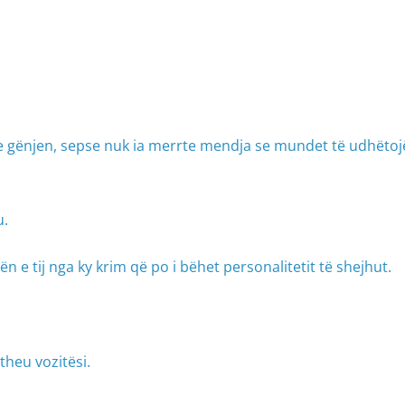
 e gënjen, sepse nuk ia merrte mendja se mundet të udhëtoj
u.
kën e tij nga ky krim që po i bëhet personalitetit të shejhut.
ktheu vozitësi.