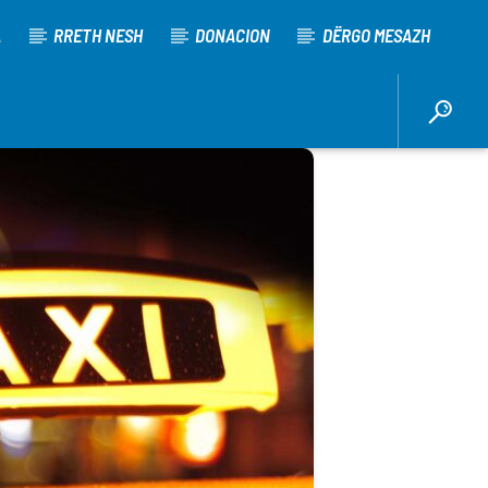
A
RRETH NESH
DONACION
DËRGO MESAZH