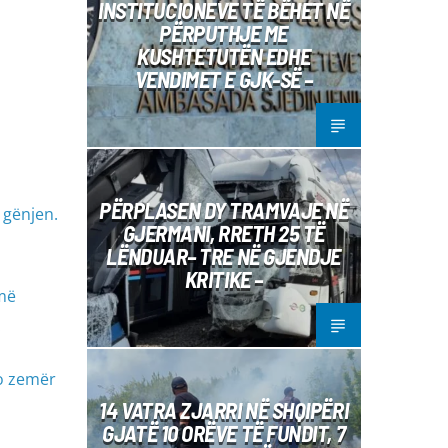
INSTITUCIONEVE TË BËHET NË
PËRPUTHJE ME
KUSHTETUTËN EDHE
VENDIMET E GJK-SË –
PËRPLASEN DY TRAMVAJE NË
 gënjen.
GJERMANI, RRETH 25 TË
LËNDUAR– TRE NË GJENDJE
KRITIKE –
umë
.
do zemër
14 VATRA ZJARRI NË SHQIPËRI
GJATË 10 ORËVE TË FUNDIT, 7