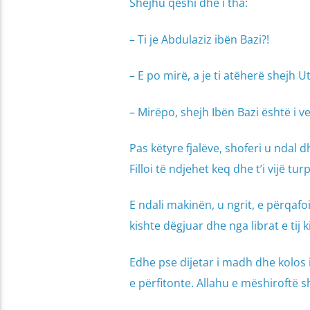
Shejhu qeshi dhe i tha:
– Ti je Abdulaziz ibën Bazi?!
– E po mirë, a je ti atëherë shejh U
– Mirëpo, shejh Ibën Bazi është i v
Pas këtyre fjalëve, shoferi u ndal 
Filloi të ndjehet keq dhe t’i vijë turp
E ndali makinën, u ngrit, e përqafo
kishte dëgjuar dhe nga librat e tij 
Edhe pse dijetar i madh dhe kolos i
e përfitonte. Allahu e mëshiroftë 