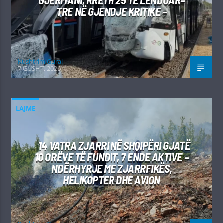
GJERMANI, RRETH 25 TË LËNDUAR–
TRE NË GJENDJE KRITIKE –
Kushtrim Guraj
7 GUSHT, 2026
LAJME
14 VATRA ZJARRI NË SHQIPËRI GJATË
10 ORËVE TË FUNDIT, 7 ENDE AKTIVE –
NDËRHYRJE ME ZJARRFIKËS,
HELIKOPTER DHE AVION