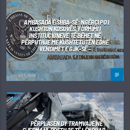
LAJME
AMBASADA E SHBA-SË: NGËRÇI PO I
KUSHTON KOSOVËS, FORMIMI I
INSTITUCIONEVE TË BËHET NË
PËRPUTHJE ME KUSHTETUTËN EDHE
VENDIMET E GJK-SË –
Kushtrim Guraj
7 GUSHT, 2026
LAJME
PËRPLASEN DY TRAMVAJE NË