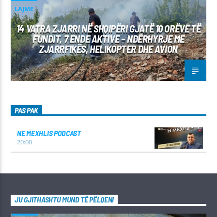
LAJME
14 VATRA ZJARRI NË SHQIPËRI GJATË 10 ORËVE TË
FUNDIT, 7 ENDE AKTIVE – NDËRHYRJE ME
ZJARRFIKËS, HELIKOPTER DHE AVION
PAS PAK
NE MEXHLIS PODCAST
20:00
JU GJITHASHTU MUND TË PËLQENI