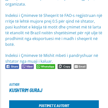
organizata.
Indeksi i Çmimeve të Sheqerit të FAO-s regjistruan një
rritje të lehtë mujore prej 0.5 për qind në shtator,
pasi kushtet e këqija të motit dhe çmimet më të larta
të etanolit në Brazil nxitën shqetësimet për një ulje të
prodhimit nga eksportuesi më i madh i sheqerit në
botë.
Indeksi i Çmimeve të Mishit mbeti i pandryshuar në
shtator nga muaji i kaluar.
Viber
WhatsApp
Email
Share
Copy
AUTHOR
KUSHTRIM GURAJ
POSTIMET E AUTORIT