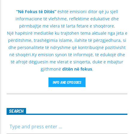
“Në Fokus të Ditës”
është emisioni ditor që ju sjell
informacione të vlefshme, reflektime edukative dhe
përmbajtje me vlera të larta fetare e shoqërore.
Një hapësirë mediatike ku trajtohen tema aktuale nga jeta e
përditshme, trashëgimia islame, ilahite të përzgjedhura, si
dhe personalitete të ndryshme që kontribuojnë pozitivisht
në shoqëri.Ky emision synon të informojë, të edukojë dhe
të afrojë dëgjuesin me vlerat e sinqerta, duke e mbajtur
gjithmonë
ditën në fokus
.
INFO AND EPISODES
SEARCH