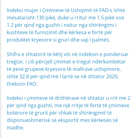
Indeksi mujor i Çmimeve të Ushqimit të FAO-s ishte
mesatarisht 130 pikë, duke u rritur me 1.5 pikë ose
1.2 për qind nga gushti i nxitur nga shtrëngimi i
kushteve të furnizimit dhe kërkesa e fortë për
produktet kryesore si gruri dhe vaji i palmës.
Shifra e shtatorit të këtij viti në indeksin e ponderuar
tregtar, i cili përcjell çmimet e tregut ndërkombëtar
të pesë grupeve kryesore të mallrave ushqimore,
ishte 32.8 për qind më i lartë se në shtator 2020,
thekson FAO.
Indeksi i çmimeve të drithërave në shtator u rrit me 2
për qind nga gushti, me një rritje të fortë të çmimeve
botërore të grurit për shkak të shtrëngimit të
disponueshmërisë së eksportit mes kërkesës së
madhe.