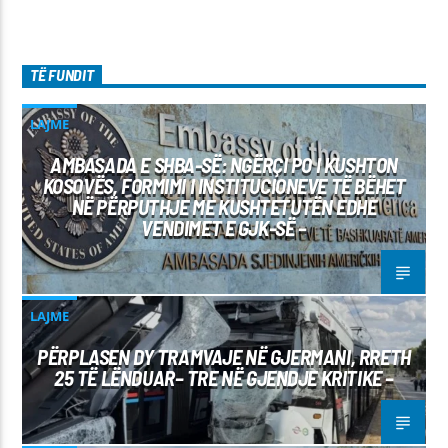
TË FUNDIT
LAJME
AMBASADA E SHBA-SË: NGËRÇI PO I KUSHTON
KOSOVËS, FORMIMI I INSTITUCIONEVE TË BËHET
NË PËRPUTHJE ME KUSHTETUTËN EDHE
VENDIMET E GJK-SË –
LAJME
PËRPLASEN DY TRAMVAJE NË GJERMANI, RRETH
25 TË LËNDUAR– TRE NË GJENDJE KRITIKE –