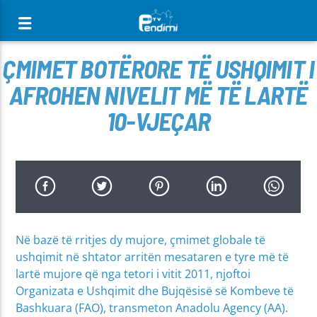
[There are no radio stations in the database]
ÇMIMET BOTËRORE TË USHQIMIT I
AFROHEN NIVELIT MË TË LARTË
10-VJEÇAR
Në bazë të rritjes dy mujore, çmimet globale të
ushqimit në shtator arritën mesataren e tyre më të
lartë mujore që nga tetori i vitit 2011, njoftoi
Organizata e Ushqimit dhe Bujqësisë së Kombeve të
Bashkuara (FAO), transmeton Anadolu Agency (AA).