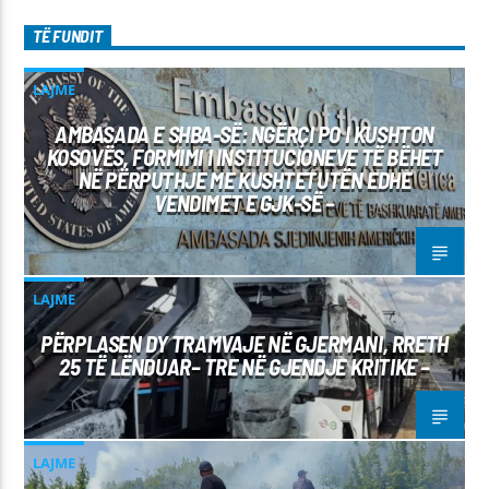
TË FUNDIT
LAJME
AMBASADA E SHBA-SË: NGËRÇI PO I KUSHTON
KOSOVËS, FORMIMI I INSTITUCIONEVE TË BËHET
NË PËRPUTHJE ME KUSHTETUTËN EDHE
VENDIMET E GJK-SË –
LAJME
PËRPLASEN DY TRAMVAJE NË GJERMANI, RRETH
25 TË LËNDUAR– TRE NË GJENDJE KRITIKE –
LAJME