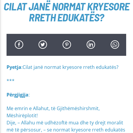
CILAT JANË NORMAT KRYESORE
RRETH EDUKATËS?
Pyetja
:Cilat janë normat kryesore rreth edukatës?
***
Përgjigjja
:
Me emrin e Allahut, të Gjithëmëshirshmit,
Mëshirëplotit!
Dije, – Allahu më udhëzoftë mua dhe ty drejt moralit
më të përsosur, – se normat kryesore rreth edukatës