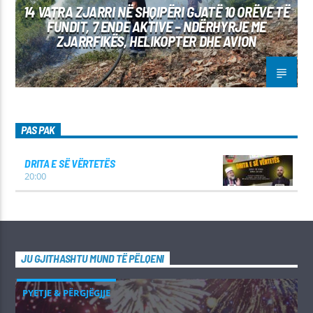
14 VATRA ZJARRI NË SHQIPËRI GJATË 10 ORËVE TË
FUNDIT, 7 ENDE AKTIVE – NDËRHYRJE ME
ZJARRFIKËS, HELIKOPTER DHE AVION
PAS PAK
DRITA E SË VËRTETËS
20:00
JU GJITHASHTU MUND TË PËLQENI
PYETJE & PËRGJËGJJE