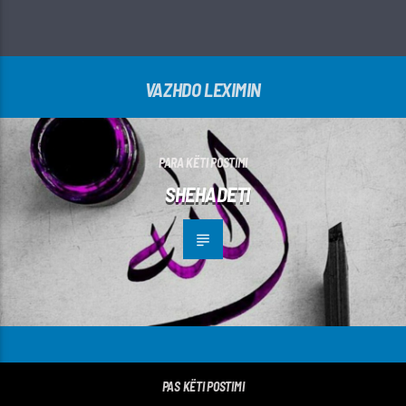
VAZHDO LEXIMIN
PARA KËTI POSTIMI
SHEHADETI
PAS KËTI POSTIMI