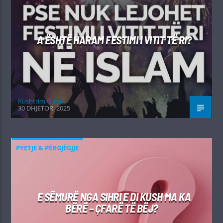
A ËSHTË HARAM FESTIMI I VITIT TË RI?
Kushtrim Guraj
30 DHJETOR, 2025
PYETJE & PËRGJËGJJE
E SËMURË NGA SIHRI E DI KUSH MA KA
BËRË – ÇFARË TË BËJ?