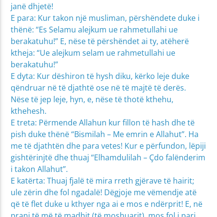
janë dhjetë!
E para: Kur takon një musliman, përshëndete duke i
thënë: “Es Selamu alejkum ue rahmetullahi ue
berakatuhu!” E, nëse të përshëndet ai ty, atëherë
ktheja: “Ue alejkum selam ue rahmetullahi ue
berakatuhu!”
E dyta: Kur dëshiron të hysh diku, kërko leje duke
qëndruar në të djathtë ose në të majtë të derës.
Nëse të jep leje, hyn, e, nëse të thotë kthehu,
kthehesh.
E treta: Përmende Allahun kur fillon të hash dhe të
pish duke thënë “Bismilah – Me emrin e Allahut”. Ha
me të djathtën dhe para vetes! Kur e përfundon, lëpiji
gishtërinjtë dhe thuaj “Elhamdulilah – Çdo falënderim
i takon Allahut”.
E katërta: Thuaj fjalë të mira rreth gjërave të hairit;
ule zërin dhe fol ngadalë! Dëgjoje me vëmendje atë
që të flet duke u kthyer nga ai e mos e ndërprit! E, në
prani të më të madhit (të moshuarit), mos fol i pari.