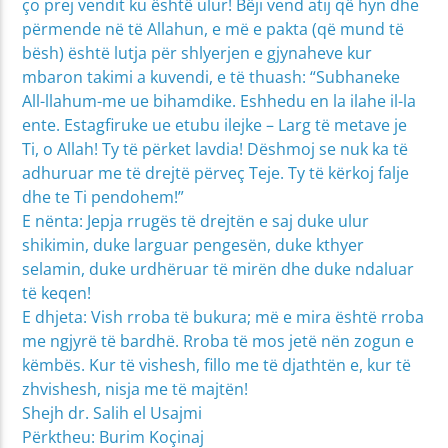
ço prej vendit ku është ulur! Bëji vend atij që hyn dhe
përmende në të Allahun, e më e pakta (që mund të
bësh) është lutja për shlyerjen e gjynaheve kur
mbaron takimi a kuvendi, e të thuash: “Subhaneke
All-llahum-me ue bihamdike. Eshhedu en la ilahe il-la
ente. Estagfiruke ue etubu ilejke – Larg të metave je
Ti, o Allah! Ty të përket lavdia! Dëshmoj se nuk ka të
adhuruar me të drejtë përveç Teje. Ty të kërkoj falje
dhe te Ti pendohem!”
E nënta: Jepja rrugës të drejtën e saj duke ulur
shikimin, duke larguar pengesën, duke kthyer
selamin, duke urdhëruar të mirën dhe duke ndaluar
të keqen!
E dhjeta: Vish rroba të bukura; më e mira është rroba
me ngjyrë të bardhë. Rroba të mos jetë nën zogun e
këmbës. Kur të vishesh, fillo me të djathtën e, kur të
zhvishesh, nisja me të majtën!
Shejh dr. Salih el Usajmi
Përktheu: Burim Koçinaj