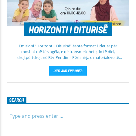
HORIZONTI I DITURISË
Emisioni “Horizonti i Diturisë” është format i ideuar për
moshat më të vogëla, e që transmetohet çdo të diel,
drejtpërtdrejt në Rtv-Pendimi. Përfshirja e materialeve të
dobishme, me qëllim mësimi, edukimi dhe orientimi në
rrugën e duhur të besimit Islam, janë pikësynimi kryesor i
INFO AND EPISODES
këtij emisioni. Përshtatur për grupmosha të ndryshme, e që
të jemi më afër dëgjuesve të rinj, komunikojmë së bashku me
fëmijët, të cilët mund të jenë pjesëmarrës në bashkëbisedim
për tema të ndryshme, në një formë testimi për njohuritë që
kanë, por edhe përfitimin e njohurive të reja. Çdo të diel, ora
SEARCH
10:00-12:00 Moderatore: Luljeta Beqiri Kontakti: Viber: +383
45 471 848 SMS: Dërgo Mesazh