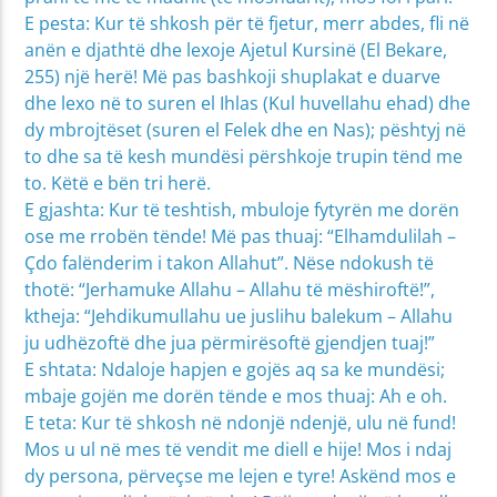
E pesta: Kur të shkosh për të fjetur, merr abdes, fli në
anën e djathtë dhe lexoje Ajetul Kursinë (El Bekare,
255) një herë! Më pas bashkoji shuplakat e duarve
dhe lexo në to suren el Ihlas (Kul huvellahu ehad) dhe
dy mbrojtëset (suren el Felek dhe en Nas); pështyj në
to dhe sa të kesh mundësi përshkoje trupin tënd me
to. Këtë e bën tri herë.
E gjashta: Kur të teshtish, mbuloje fytyrën me dorën
ose me rrobën tënde! Më pas thuaj: “Elhamdulilah –
Çdo falënderim i takon Allahut”. Nëse ndokush të
thotë: “Jerhamuke Allahu – Allahu të mëshiroftë!”,
ktheja: “Jehdikumullahu ue juslihu balekum – Allahu
ju udhëzoftë dhe jua përmirësoftë gjendjen tuaj!”
E shtata: Ndaloje hapjen e gojës aq sa ke mundësi;
mbaje gojën me dorën tënde e mos thuaj: Ah e oh.
E teta: Kur të shkosh në ndonjë ndenjë, ulu në fund!
Mos u ul në mes të vendit me diell e hije! Mos i ndaj
dy persona, përveçse me lejen e tyre! Askënd mos e