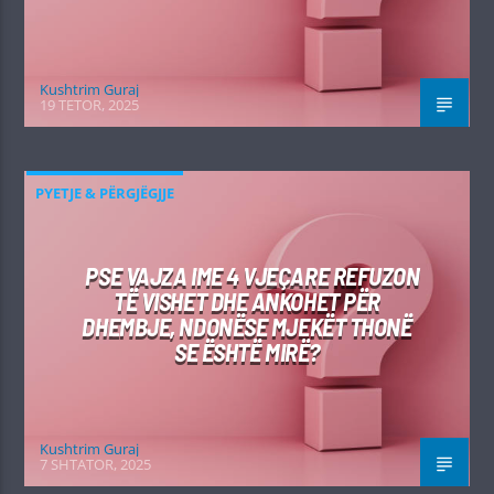
Kushtrim Guraj
19 TETOR, 2025
PYETJE & PËRGJËGJJE
PSE VAJZA IME 4 VJEÇARE REFUZON
TË VISHET DHE ANKOHET PËR
DHEMBJE, NDONËSE MJEKËT THONË
SE ËSHTË MIRË?
Kushtrim Guraj
7 SHTATOR, 2025