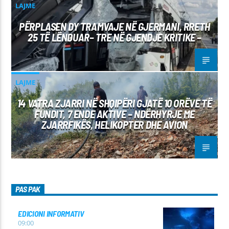
LAJME
PËRPLASEN DY TRAMVAJE NË GJERMANI, RRETH
25 TË LËNDUAR– TRE NË GJENDJE KRITIKE –
LAJME
14 VATRA ZJARRI NË SHQIPËRI GJATË 10 ORËVE TË
FUNDIT, 7 ENDE AKTIVE – NDËRHYRJE ME
ZJARRFIKËS, HELIKOPTER DHE AVION
PAS PAK
EDICIONI INFORMATIV
09:00