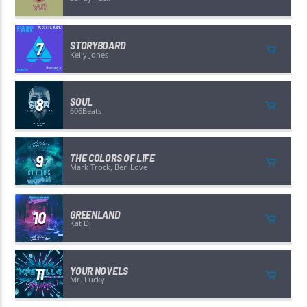
7
STORYBOARD
Kelly Jones
8
SOUL
606Beats
9
THE COLORS OF LIFE
Mark Trock, Ben Love
10
GREENLAND
Kat Dj
11
YOUR NOVELS
Mr. Lucky