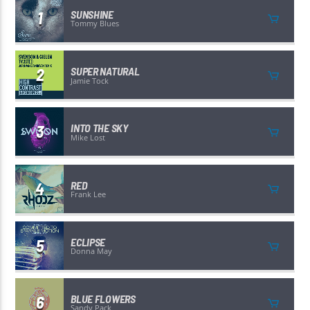
1
SUNSHINE
Tommy Blues
2
SUPER NATURAL
Jamie Tock
3
INTO THE SKY
Mike Lost
4
RED
Frank Lee
5
ECLIPSE
Donna May
6
BLUE FLOWERS
Sandy Pack