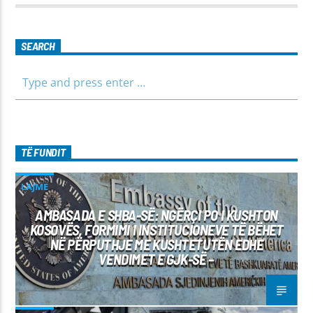
parashikimin e motit. Qëndroni me ne për informim të saktë,
të shpejtë dhe të besueshëm.
SEARCH
TË FUNDIT
LAJME
AMBASADA E SHBA-SË: NGËRÇI PO I KUSHTON
KOSOVËS, FORMIMI I INSTITUCIONEVE TË BËHET
NË PËRPUTHJE ME KUSHTETUTËN EDHE
VENDIMET E GJK-SË –