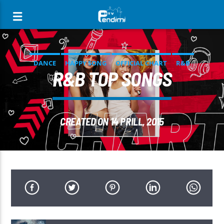
[There are no radio stations in the database]
DANCE
HAPPY SONG
OFFICIAL CHART
R&B
R&B TOP SONGS
CREATED ON 14 PRILL, 2015