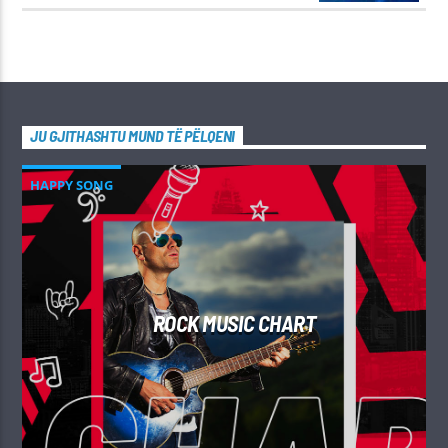
JU GJITHASHTU MUND TË PËLQENI
HAPPY SONG
ROCK MUSIC CHART