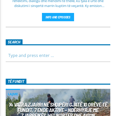
reflektimi, dialogu dhe mendimi të thellë, ku fjala e urtë dhe
diskutimi i sinqertë marrin kuptim të veçantë. Ky emision
transmetohet
drejtpërdrejt çdo të martë
, duke sjellë tek
publiku një formë komunikimi të hapur, të qetë dhe shumë
INFO AND EPISODES
përmbajtësore
SEARCH
TË FUNDIT
LAJME
14 VATRA ZJARRI NË SHQIPËRI GJATË 10 ORËVE TË
FUNDIT, 7 ENDE AKTIVE – NDËRHYRJE ME
ZJARRFIKËS, HELIKOPTER DHE AVION