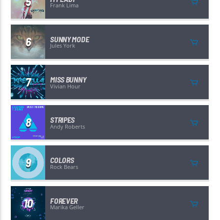
5
Frank Lima
6
SUNNY MODE
Jules York
7
MISS BUNNY
Vivian Hour
8
STRIPES
Andy Roberts
9
COLORS
Rock Bears
10
FOREVER
Marika Geller