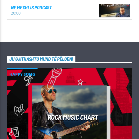
NE MEXHLIS PODCAST
20:00
JU GJITHASHTU MUND TË PËLQENI
HAPPY SONG
ROCK MUSIC CHART