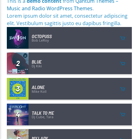
This is a
demo content
from
Qantum Themes –
Music and Radio WordPress Themes
.
Lorem ipsum dolor sit amet, consectetur adipiscing
elit. Vestibulum sagittis justo eu dapibus fringilla.
1
OCTOPUSS
Bob LeRoy
2
BLUE
Dj Kiki
3
ALONE
Mike Koll
4
TALK TO ME
Dj Cube, Tara
MY LADY