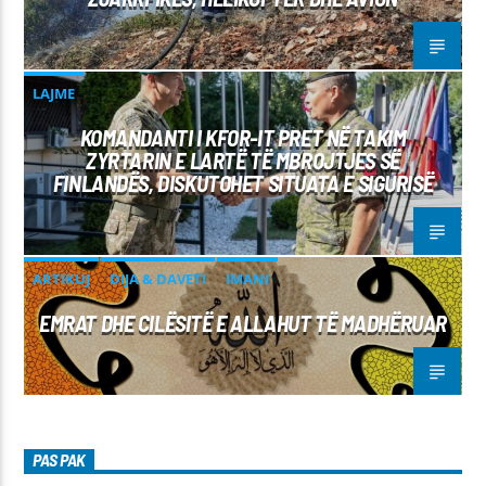
LAJME
KOMANDANTI I KFOR-IT PRET NË TAKIM
ZYRTARIN E LARTË TË MBROJTJES SË
FINLANDËS, DISKUTOHET SITUATA E SIGURISË
ARTIKUJ
DIJA & DAVETI
IMANI
EMRAT DHE CILËSITË E ALLAHUT TË MADHËRUAR
PAS PAK