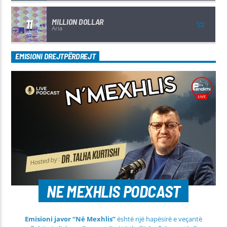
11
MILLION DOLLAR
Aria
EMISIONI DREJTPËRDREJT
NE MEXHLIS PODCAST
Emisioni javor “Në Mexhlis”
është një hapësirë e veçantë