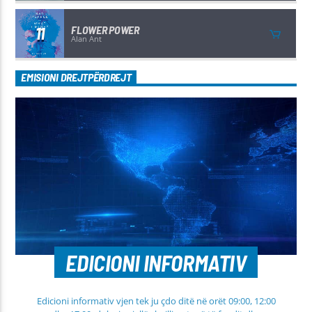
11
FLOWER POWER
Alan Ant
EMISIONI DREJTPËRDREJT
EDICIONI INFORMATIV
Edicioni informativ vjen tek ju çdo ditë në orët 09:00, 12:00