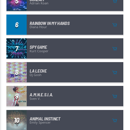
5
Adrian Koan
6
RAINBOW IN MY HANDS
Diana Hour
7
SPY GAME
Kurt Cooper
8
LA LECHE
Dj Gosh
9
A.M.N.E.S.I.A.
Sven V.
10
ANIMAL INSTINCT
Emily Spencer