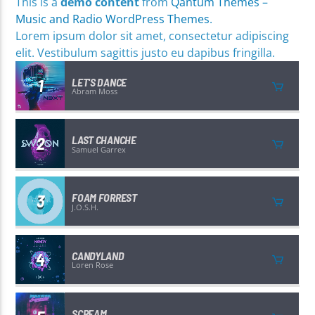
This is a
demo content
from
Qantum Themes –
Music and Radio WordPress Themes
.
Lorem ipsum dolor sit amet, consectetur adipiscing
elit. Vestibulum sagittis justo eu dapibus fringilla.
1
LET'S DANCE
Abram Moss
2
LAST CHANCHE
Samuel Garrex
3
FOAM FORREST
J.O.S.H.
4
CANDYLAND
Loren Rose
SCREAM