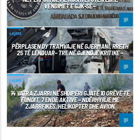
VENDIMET E GJK-SË –
LAJME
PËRPLASEN DY TRAMVAJE NË GJERMANI, RRETH
25 TË LËNDUAR– TRE NË GJENDJE KRITIKE –
LAJME
14 VATRA ZJARRI NË SHQIPËRI GJATË 10 ORËVE TË
FUNDIT, 7 ENDE AKTIVE – NDËRHYRJE ME
ZJARRFIKËS, HELIKOPTER DHE AVION