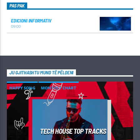
PAS PAK
EDICIONI INFORMATIV
09:00
JU GJITHASHTU MUND TË PËLQENI
HAPPY SONG
MONTHLY CHART
SUMMER CHART
TECH HOUSE
TECH HOUSE TOP TRACKS