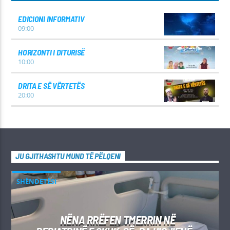
EDICIONI INFORMATIV
09:00
HORIZONTI I DITURISË
10:00
DRITA E SË VËRTETËS
20:00
JU GJITHASHTU MUND TË PËLQENI
SHËNDETËSI
NËNA RRËFEN TMERRIN NË