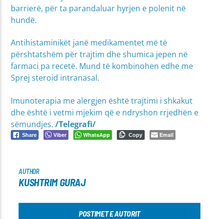
barrierë, për ta parandaluar hyrjen e polenit në
hundë.
Antihistaminikët janë medikamentet më të
përshtatshëm për trajtim dhe shumica jepen në
farmaci pa recetë. Mund të kombinohen edhe me
Sprej steroid intranasal.
Imunoterapia me alergjen është trajtimi i shkakut
dhe është i vetmi mjekim që e ndryshon rrjedhën e
sëmundjes.
/Telegrafi/
Viber
WhatsApp
Email
Share
Copy
AUTHOR
KUSHTRIM GURAJ
POSTIMET E AUTORIT