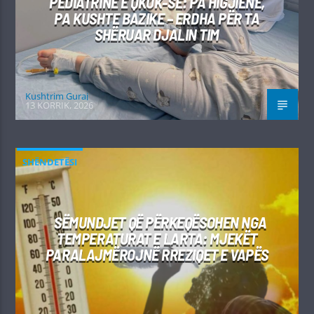
PEDIATRINË E QKUK-SË: PA HIGJIENË,
PA KUSHTE BAZIKE – ERDHA PËR TA
SHËRUAR DJALIN TIM
Kushtrim Guraj
13 KORRIK, 2026
SHËNDETËSI
SËMUNDJET QË PËRKEQËSOHEN NGA
TEMPERATURAT E LARTA: MJEKËT
PARALAJMËROJNË RREZIQET E VAPËS