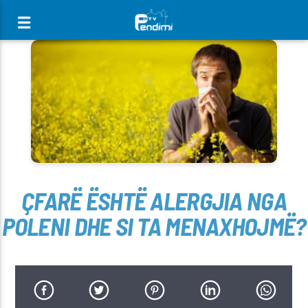
[There are no radio stations in the database]
ÇFARË ËSHTË ALERGJIA NGA
POLENI DHE SI TA MENAXHOJMË?