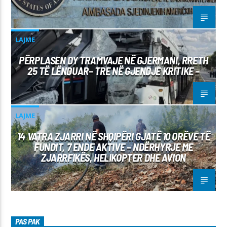
LAJME
PËRPLASEN DY TRAMVAJE NË GJERMANI, RRETH
25 TË LËNDUAR– TRE NË GJENDJE KRITIKE –
LAJME
14 VATRA ZJARRI NË SHQIPËRI GJATË 10 ORËVE TË
FUNDIT, 7 ENDE AKTIVE – NDËRHYRJE ME
ZJARRFIKËS, HELIKOPTER DHE AVION
PAS PAK