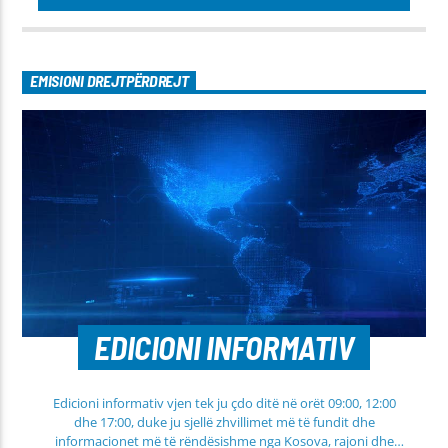
EMISIONI DREJTPËRDREJT
EDICIONI INFORMATIV
Edicioni informativ vjen tek ju çdo ditë në orët 09:00, 12:00
dhe 17:00, duke ju sjellë zhvillimet më të fundit dhe
informacionet më të rëndësishme nga Kosova, rajoni dhe