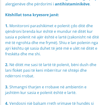
alergjenëve dhe përdorimi i
antihistaminikëve
.
Këshillat tona kryesore janë:
1.
Monitoroni parashikimet e polenit çdo ditë dhe
qëndroni brenda kur është e mundur në ditët kur
sasia e polenit në ajër është e lartë (zakonisht në ditë
më të ngrohta dhe me frymë). Shiu e lan polenin nga
ajri kështu që sasia duhet të jetë më e ulët në ditët e
freskëta dhe me shi.
2.
Në ditët me sasi të lartë të polenit, bëni dush dhe
lani flokët pasi të keni mbërritur në shtëpi dhe
ndërroni rrobat.
3.
Shmangni tharjen e rrobave në ambientin e
jashtëm kur sasia e polenit është e lartë.
4.
Vendosni një balsam rreth vrimave të hundës si