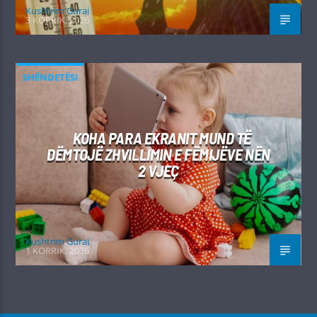
Kushtrim Guraj
3 KORRIK, 2026
SHËNDETËSI
KOHA PARA EKRANIT MUND TË
DËMTOJË ZHVILLIMIN E FËMIJËVE NËN
2 VJEÇ
Kushtrim Guraj
1 KORRIK, 2026