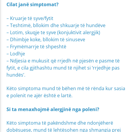
Cilat janë simptomat?
– Kruarje të syve/fytit
– Teshtimë, bllokim dhe shkuarje të hundëve
– Lotim, skuqje te syve (konjuktivit alergjik)
– Dhimbje koke, bllokim të sinuseve
– Frymëmarrje të shpeshtë
– Lodhje
– Ndjesia e mukusit që rrjedh në pjesën e pasme të
fytit, e cila gjithashtu mund të njihet si ‘rrjedhje pas
hundës’.
Këto simptoma mund të bëhen më të rënda kur sasia
e polenit ne ajër është e lartë.
Si ta menaxhojmë alergjinë nga poleni?
Këto simptoma të pakëndshme dhe ndonjëherë
dobësuese, mund të lehtësohen nga shmangia prej