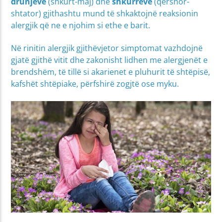
drunjëve
(shkurt-maj) dhe
shkurreve
(qershor-
shtator) gjithashtu mund të shkaktojnë reaksionin
alergjik që ne e njohim si ethe e barit.
Në rinitin alergjik gjithëvjetor simptomat vazhdojnë
gjatë gjithë vitit dhe zakonisht lidhen me alergjenët e
brendshëm, të tillë si akarienet e pluhurit të shtëpisë,
kafshët shtëpiake, përfshirë zogjtë ose myku.