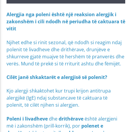
Alergjia nga poleni është një reaksion alergjik i
zakonshëm i cili ndodh në periudha të caktuara të
vitit
Njihet edhe si rinit sezonal, që ndodh si reagim ndaj
polenit të livadheve dhe drithërave, drunjëve e
shkurreve gjatë muajve të hershëm të pranverës dhe
verës. Mund të prekë si të rriturit ashtu dhe fëmijët.
Cilët janë shkaktarët e alergjisë së polenit?
Kjo alergji shkaktohet kur trupi krijon antitrupa
alergjikë (IgE) ndaj substancave të caktuara të
polenit, të cilët njihen si alergjen.
Poleni i livadheve
dhe
drithërave
është alergjeni
më i zakonshëm (prill-korrik), por
polenet e