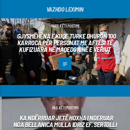
VAZHDO LEXIMIN
PARA KËTI POSTIMI
GJYSMËHËNA E KUQE TURKE DHURON 100
KARROCA PËR PERSONAT ME AFTËSI TË
KUFIZUARA NË MAQEDONINË E VERIUT
PAS KËTI POSTIMI
KA NDËRRUAR JETË HOXHA I NDERUAR
NGA BELLANICA MULLA IDRIZ EF. SERTOLLI