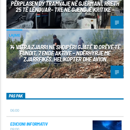
PËRPLASEN DY TRAMVAJE NË GJERMANI, RRETH
25 TË LËNDUAR– TRE NË GJENDJE KRITIKE –
LAJME
14 VATRA ZJARRI NË SHQIPËRI GJATË 10 ORËVE TË
FUNDIT, 7 ENDE AKTIVE – NDËRHYRJE ME
ZJARRFIKËS, HELIKOPTER DHE AVION
PAS PAK
06:00
EDICIONI INFORMATIV
09:00