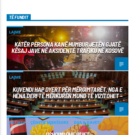
TË FUNDIT
LAJME
KATËR PERSONA KANË HUMBUR JETËN GJATË
KËSAJ JAVE NË AKSIDENTE TRAFIKU NË KOSOVË
LAJME
KUVENDI HAP DYERT PËR MËRGIMTARËT, NGA E
HËNA DERI TË MËRKURËN MUND TË VIZITOHET –
ARTIKUJ
ÇËSHTJE MJEKËSORE
DIJA & DAVETI
USHQIMI DHE PIJET