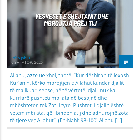
PROBLEME SHPIRTËRORE & SHOQËRORE
VESVESET E SHEJTANIT DHE
MBROJTJA PREJ TIJ
Irfan Jahiu
6 SHTATOR, 2025
Allahu, azze ue xhel, thotë: “Kur dëshiron të lexosh
Kur’anin, kërko mbrojtjen e Allahut kundër djallit
të mallkuar, sepse, në të vërtetë, djalli nuk ka
kurrfarë pushteti mbi ata që besojnë dhe
mbështeten tek Zoti i tyre. Pushteti i djallit është
vetëm mbi ata, që i binden atij dhe adhurojnë zota
të tjerë veç Allahut”. (En-Nahl: 98-100) Allahu […]