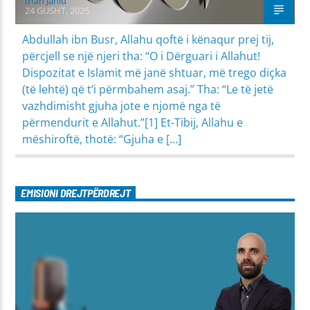
Irfan Jahiu
24 GUSHT, 2025
Abdullah ibn Busr, Allahu qoftë i kënaqur prej tij,
përcjell se një njeri tha: “O i Dërguari i Allahut!
Dispozitat e Islamit më janë shtuar, më trego diçka
(të lehtë) që t’i përmbahem asaj.” Tha: “Le të jetë
vazhdimisht gjuha jote e njomë nga të
përmendurit e Allahut.”[1] Et-Tibij, Allahu e
mëshiroftë, thotë: “Gjuha e […]
EMISIONI DREJTPËRDREJT