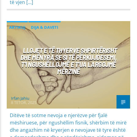
të vjen […]
ARTIKUJ
DIJA & DAVETI
MIRËSJELLJA - EDUKATA FETARE
LLOJET E TË THYERVE SHPIRTËRISHT
PROBLEME SHPIRTËRORE & SHOQËRORE
DHE MËNYRA SE SI TË PËRKUJDESEMI,
T’I NGUSHËLLOJMË E T’UA LARGOJMË
MËRZINË
Irfan Jahiu
8 TETOR, 2025
Ditëve të sotme nevoja e njerëzve për fjalë
mëshiruese, për ngushëllim fisnik, shërbim të mirë
dhe angazhim në kryerjen e nevojave të tyre është