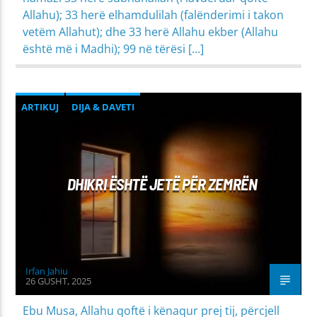
Allahu); 33 herë elhamdulilah (falënderimi i takon
vetëm Allahut); dhe 33 herë Allahu ekber (Allahu
është më i Madhi); 99 në tërësi […]
ARTIKUJ
DIJA & DAVETI
MIRËSJELLJA - EDUKATA FETARE
PROBLEME SHPIRTËRORE & SHOQËRORE
DHIKRI ËSHTË JETË PËR ZEMRËN
Irfan Jahiu
26 GUSHT, 2025
Ebu Musa, Allahu qoftë i kënaqur prej tij, përcjell