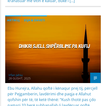
krahasuar me vitin e kaluar, duke i […]
ARTIKUJ
DIJA & DAVETI
MIRËSJELLJA - EDUKATA FETARE
PROBLEME SHPIRTËRORE & SHOQËRORE
DHIKRI SJELL SHPËRBLIME PA KUFIJ
Irfan Jahiu
28 GUSHT, 2025
Ebu Hurejra, Allahu qoftë i kënaqur prej tij, përcjell
për Pejgamberin, lavdërimi dhe paqja e Allahut
qofshin për të, të ketë thënë: “Kush thotë pas çdo
namazi 33 herë subhanallah (i lavdëruar qoftë