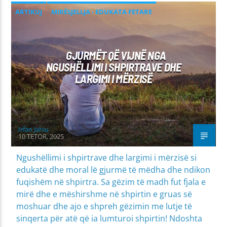
ARTIKUJ
MIRËSJELLJA - EDUKATA FETARE
PROBLEME SHPIRTËRORE & SHOQËRORE
GJURMËT QË VIJNË NGA
NGUSHËLLIMI I SHPIRTRAVE DHE
LARGIMI I MËRZISË
Irfan Jahiu
10 TETOR, 2025
Ngushëllimi i shpirtrave dhe largimi i mërzisë si
edukatë dhe moral lë gjurmë të mëdha dhe ndikon
fuqishëm në shpirtra. Sa gëzim të madh fut fjala e
mirë dhe e mëshirshme në shpirtin e gruas së
moshuar dhe ajo e shpreh gëzimin me lutje të
sinqerta për atë që ia lumturoi shpirtin! Ndoshta