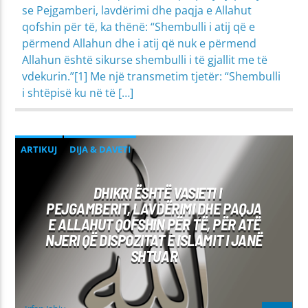
se Pejgamberi, lavdërimi dhe paqja e Allahut
qofshin për të, ka thënë: “Shembulli i atij që e
përmend Allahun dhe i atij që nuk e përmend
Allahun është sikurse shembulli i të gjallit me të
vdekurin.”[1] Me një transmetim tjetër: “Shembulli
i shtëpisë ku në të […]
ARTIKUJ
DIJA & DAVETI
MIRËSJELLJA - EDUKATA FETARE
DHIKRI ËSHTË VASIETI I
PROBLEME SHPIRTËRORE & SHOQËRORE
PEJGAMBERIT, LAVDËRIMI DHE PAQJA
E ALLAHUT QOFSHIN PËR TË, PËR ATË
NJERI QË DISPOZITAT E ISLAMIT I JANË
SHTUAR