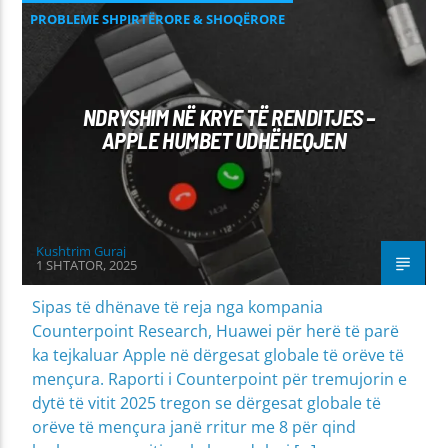
PROBLEME SHPIRTËRORE & SHOQËRORE
NDRYSHIM NË KRYE TË RENDITJES –
APPLE HUMBET UDHËHEQJEN
Kushtrim Guraj
1 SHTATOR, 2025
Sipas të dhënave të reja nga kompania
Counterpoint Research, Huawei për herë të parë
ka tejkaluar Apple në dërgesat globale të orëve të
mençura. Raporti i Counterpoint për tremujorin e
dytë të vitit 2025 tregon se dërgesat globale të
orëve të mençura janë rritur me 8 për qind