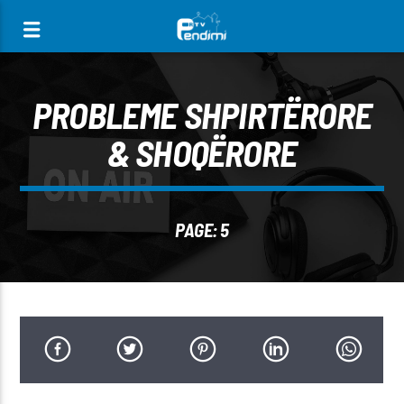
[There are no radio stations in the database]
PROBLEME SHPIRTËRORE
& SHOQËRORE
PAGE: 5