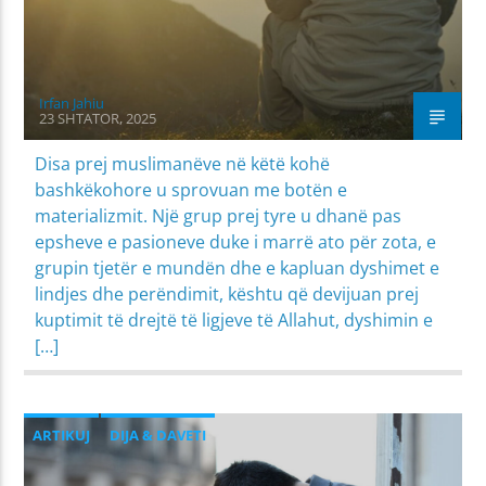
Irfan Jahiu
23 SHTATOR, 2025
Disa prej muslimanëve në këtë kohë
bashkëkohore u sprovuan me botën e
materializmit. Një grup prej tyre u dhanë pas
epsheve e pasioneve duke i marrë ato për zota, e
grupin tjetër e mundën dhe e kapluan dyshimet e
lindjes dhe perëndimit, kështu që devijuan prej
kuptimit të drejtë të ligjeve të Allahut, dyshimin e
[…]
ARTIKUJ
DIJA & DAVETI
MIRËSJELLJA - EDUKATA FETARE