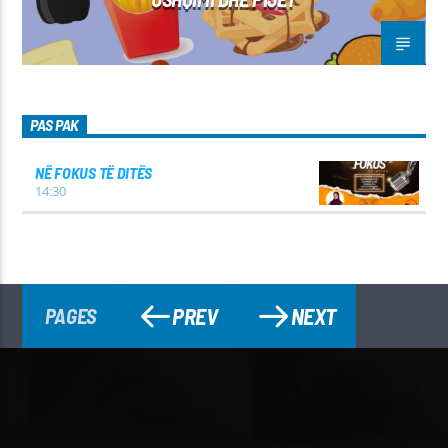
PAS PAK
NË FOKUS TË DITËS
14:30
PREV
NEXT
PAGES