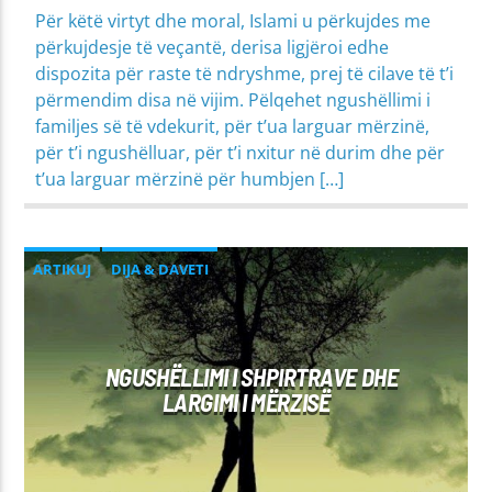
Për këtë virtyt dhe moral, Islami u përkujdes me
përkujdesje të veçantë, derisa ligjëroi edhe
dispozita për raste të ndryshme, prej të cilave të t’i
përmendim disa në vijim. Pëlqehet ngushëllimi i
familjes së të vdekurit, për t’ua larguar mërzinë,
për t’i ngushëlluar, për t’i nxitur në durim dhe për
t’ua larguar mërzinë për humbjen […]
ARTIKUJ
DIJA & DAVETI
MIRËSJELLJA - EDUKATA FETARE
PROBLEME SHPIRTËRORE & SHOQËRORE
NGUSHËLLIMI I SHPIRTRAVE DHE
LARGIMI I MËRZISË