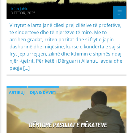
Irfan Jahiu
3 TETOR, 2025
Virtytet e larta janë cilësi prej cilësive të profetëve,
të sinqertëve dhe të njerëzve të mirë. Me to
arrihen gradat, rriten pozitat dhe si fryt e japin
dashurinë dhe miqësinë, kurse e kundërta e saj si
fryt jep urrejtjen, zilinë dhe kthimin e shpinës ndaj
njëri-tjetrit. Për këtë i Dërguari i Allahut, lavdia dhe
paqja […]
ARTIKUJ
DIJA & DAVETI
PROBLEME SHPIRTËRORE & SHOQËRORE
DËMI DHE PASOJAT E MËKATEVE