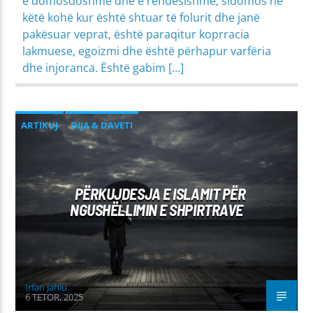
e domosdoshme dhe e rëndësishme, sidomos në
këtë kohë kur është shtuar të folurit dhe janë
pakësuar veprat, është paraqitur koprracia
lakmuese, egoizmi dhe është përhapur varfëria
dhe injoranca. Është gabim […]
ARTIKUJ
DIJA & DAVETI
PROBLEME SHPIRTËRORE & SHOQËRORE
PËRKUJDESJA E ISLAMIT PËR
NGUSHËLLIMIN E SHPIRTRAVE
Irfan Jahiu
6 TETOR, 2025