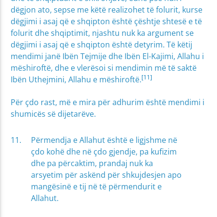
dëgjon ato, sepse me këtë realizohet të folurit, kurse
dëgjimi i asaj që e shqipton është çështje shtesë e të
folurit dhe shqiptimit, njashtu nuk ka argument se
dëgjimi i asaj që e shqipton është detyrim. Të këtij
mendimi janë Ibën Tejmije dhe Ibën El-Kajimi, Allahu i
mëshiroftë, dhe e vlerësoi si mendimin më të saktë
[11]
Ibën Uthejmini, Allahu e mëshiroftë.
Për çdo rast, më e mira për adhurim është mendimi i
shumicës së dijetarëve.
Përmendja e Allahut është e ligjshme në
çdo kohë dhe në çdo gjendje, pa kufizim
dhe pa përcaktim, prandaj nuk ka
arsyetim për askënd për shkujdesjen apo
mangësinë e tij në të përmendurit e
Allahut.