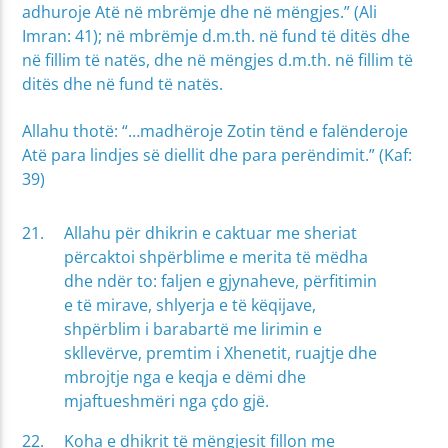
adhuroje Atë në mbrëmje dhe në mëngjes.” (Ali
Imran: 41); në mbrëmje d.m.th. në fund të ditës dhe
në fillim të natës, dhe në mëngjes d.m.th. në fillim të
ditës dhe në fund të natës.
Allahu thotë: “…madhëroje Zotin tënd e falënderoje
Atë para lindjes së diellit dhe para perëndimit.” (Kaf:
39)
Allahu për dhikrin e caktuar me sheriat
përcaktoi shpërblime e merita të mëdha
dhe ndër to: faljen e gjynaheve, përfitimin
e të mirave, shlyerja e të këqijave,
shpërblim i barabartë me lirimin e
skllevërve, premtim i Xhenetit, ruajtje dhe
mbrojtje nga e keqja e dëmi dhe
mjaftueshmëri nga çdo gjë.
Koha e dhikrit të mëngjesit fillon me