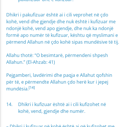
Dhikri i pakufizuar është ai i cili veprohet në çdo
kohë, vend dhe gjendje dhe nuk është i kufizuar me
ndonjë kohë, vend apo gjendje, dhe nuk ka ndonjë
formë apo numër të kufizuar, kështu që myslimani e
përmend Allahun në çdo kohë sipas mundësive të tij.
Allahu thotë: “O besimtarë, përmendeni shpesh
Allahun.” (El-Ahzab: 41)
Pejgamberi, lavdërimi dhe paqja e Allahut qofshin
për të, e përmendte Allahun çdo herë kur i jepej
[14]
mundësia.
Dhikri i kufizuar është ai i cili kufizohet në
kohë, vend, gjendje dhe numër.
– Dhikri i kufizuar në kohë është ai që kufizohet me