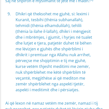
saj në shpirtin e myslimanit të jetë më i madh.
Dhikri që theksohet me gjuhë, si: leximi i
Kuranit, tesbihi (thënia subhanallah),
tehmidi (thënia elhamdulilah), tehlili
(thënia la ilahe il-lallah), dhikri i mëngjesit
dhe i mbrëmjes, i gjumit, i hyrjes në tualet
dhe lutjet e tjera, patjetër duhet të bëhen
me lëvizjen e gjuhës dhe shpërblimi i
dhikrit i premtuar nga Allahu nuk arrihet,
përveçse me shqiptimin e tij me gjuhë,
kurse vetëm thjesht meditimi me zemër,
nuk shpërblehet me këtë shpërblim të
veçantë, megjithëse ai që mediton me
zemër shpërblehet nga aspekti tjetër,
aspekti i meditimit dhe i përsiatjes.
Ai që lexon në namaz vetëm me zemër, namazi i tij
nuk pranohet, por patjetër duhet të lëvizin gjuha dhe