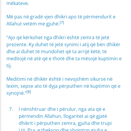
mëkateve.
Më pas në gradë vjen dhikri apo të përmendurit e
[7]
Allahut vetëm me gjuhë.
“Ajo që kërkohet nga dhikri është zemra të jetë
prezente. Ky duhet të jetë synimi i atij që bën dhikër
dhe ai duhet të mundohet që ta arrijë këtë, të
meditojë në atë që e thotë dhe ta mësojë kuptimin e
tij.
Meditimi në dhikër është i nevojshëm sikurse në
lexim, sepse ato të dyja përputhen në kuptimin që e
[8]
synojnë.”
I nënshtruar dhe i përulur, nga ata që e
përmendin Allahun, llogaritet ai që gjatë
dhikrit i përputhen zemra, gjuha dhe trupi
i tij. Pra, e thekson dhe shqipton gjuha e