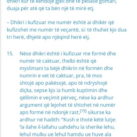
dhikri kur të këndojë gjeli dhe të pëllasë gomari,
duaja për atë që ta bën një të mirë etj.
– Dhikri i kufizuar me numër është ai dhikër që
kufizohet me numër të veçantë, si: të thuhet kjo dua
tri herë, dhjetë apo njëqind herë etj.
Nëse dhikri është i kufizuar me formë dhe
numër të caktuar, thelbi është që
myslimani ta bëjë dhikrin në formën dhe
numrin e vet të caktuar, pra, të mos
shtojë apo pakësojë, apo të ndryshojë
diçka, sepse kjo ia humb kuptimin dhe
qëllimin e veçimit përveç, nëse ka ardhur
argument që lejohet të shtohet në numër
[15]
apo formë në ndonjë rast,
sikurse ka
ardhur në hadith: “Kush e thotë këtë lutje:
‘la ilahe il-lallahu uahdehu la sherike lehu,
lehul mulku ue lehul hamdu ue huve ala