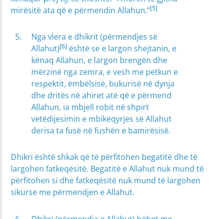
[5]
mirësitë ata që e përmendin Allahun.”
Nga vlera e dhikrit (përmendjes së
[6]
Allahut)
është se e largon shejtanin, e
kënaq Allahun, e largon brengën dhe
mërzinë nga zemra, e vesh me petkun e
respektit, ëmbëlsisë, bukurisë në dynja
dhe dritës në ahiret atë që e përmend
Allahun, ia mbjell robit në shpirt
vetëdijesimin e mbikëqyrjes së Allahut
derisa ta fusë në fushën e bamirësisë.
Dhikri është shkak që të përfitohen begatitë dhe të
largohen fatkeqësitë. Begatitë e Allahut nuk mund të
përfitohen si dhe fatkeqësitë nuk mund të largohen
sikurse me përmendjen e Allahut.
Dhikri (përmendja e Allahut) bëhet me