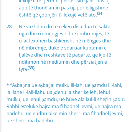
lexojë e të tjerët t’i përsërisin fjalët pas tij
apo të thonë amin pas tij, por e ligjshme
[34]
është që çdonjëri t’i lexojë vetë ato.
Në vazhdim do të ceken disa dua të sakta
nga dhikri i mëngjesit dhe i mbrëmjes, të
cilat lexohen bashkërisht në mëngjes dhe
në mbrëmje, duke e sqaruar kuptimin e
fjalëve dhe rreshtave të paqartë, që kjo të
ndihmon në meditimin dhe përsiatjen e
[35]
tyre
:
* “Aṣbaḥna ue aṣbaḥal mulku lil-lah, uelḥamdu lil-lahi,
la ilahe il-lall-llahu uaḥdehu la sherike leh, lehul
mulku, ue lehul ḥamdu, ue huve ala kul-li shej’in ḳadir.
Rabbi es’eluke hajra ma fi hadhel jevmi, ue hajra ma
badehu, ue eudhu bike min sherri ma fĩhadhel jevmi,
ue sherri ma badehu.