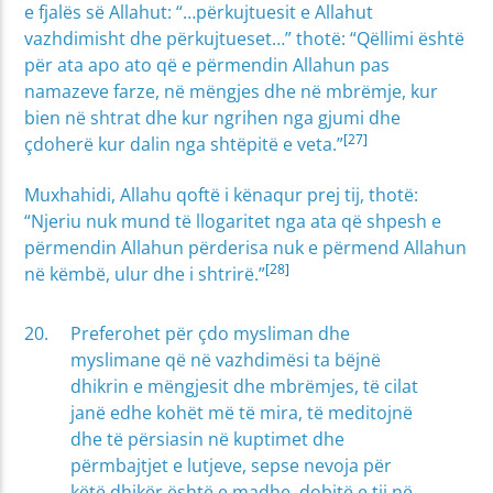
e fjalës së Allahut: “…përkujtuesit e Allahut
vazhdimisht dhe përkujtueset…” thotë: “Qëllimi është
për ata apo ato që e përmendin Allahun pas
namazeve farze, në mëngjes dhe në mbrëmje, kur
bien në shtrat dhe kur ngrihen nga gjumi dhe
[27]
çdoherë kur dalin nga shtëpitë e veta.”
Muxhahidi, Allahu qoftë i kënaqur prej tij, thotë:
“Njeriu nuk mund të llogaritet nga ata që shpesh e
përmendin Allahun përderisa nuk e përmend Allahun
[28]
në këmbë, ulur dhe i shtrirë.”
Preferohet për çdo mysliman dhe
myslimane që në vazhdimësi ta bëjnë
dhikrin e mëngjesit dhe mbrëmjes, të cilat
janë edhe kohët më të mira, të meditojnë
dhe të përsiasin në kuptimet dhe
përmbajtjet e lutjeve, sepse nevoja për
këtë dhikër është e madhe, dobitë e tij në