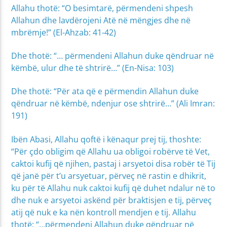
Allahu thotë: “O besimtarë, përmendeni shpesh
Allahun dhe lavdërojeni Atë në mëngjes dhe në
mbrëmje!” (El-Ahzab: 41-42)
Dhe thotë: “… përmendeni Allahun duke qëndruar në
këmbë, ulur dhe të shtrirë…” (En-Nisa: 103)
Dhe thotë: “Për ata që e përmendin Allahun duke
qëndruar në këmbë, ndenjur ose shtrirë…” (Ali Imran:
191)
Ibën Abasi, Allahu qoftë i kënaqur prej tij, thoshte:
“Për çdo obligim që Allahu ua obligoi robërve të Vet,
caktoi kufij që njihen, pastaj i arsyetoi disa robër të Tij
që janë për t’u arsyetuar, përveç në rastin e dhikrit,
ku për të Allahu nuk caktoi kufij që duhet ndalur në to
dhe nuk e arsyetoi askënd për braktisjen e tij, përveç
atij që nuk e ka nën kontroll mendjen e tij. Allahu
thotë: “…përmendeni Allahun duke qëndruar në