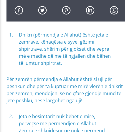
Dhikri (përmendja e Allahut) është jeta e
zemrave, kënaqësia e syve, gëzimi i
shpirtrave, shërim për gjokset dhe vepra
më e madhe që me të ngjallen dhe bëhen
të lumtur shpirtrat.
Për zemrën përmendja e Allahut është si uji për
peshkun dhe për ta kuptuar më mirë vlerën e dhikrit
për zemrën, mendojeni se në çfarë gjendje mund të
jetë peshku, nëse largohet nga uji!
Jeta e besimtarit nuk bëhet e mirë,
përveçse me përmendjen e Allahut.
Zemra e shkujdesur që nuk e përmend