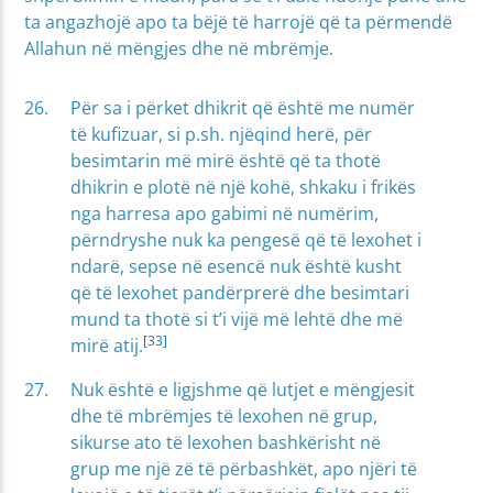
ta angazhojë apo ta bëjë të harrojë që ta përmendë
Allahun në mëngjes dhe në mbrëmje.
Për sa i përket dhikrit që është me numër
të kufizuar, si p.sh. njëqind herë, për
besimtarin më mirë është që ta thotë
dhikrin e plotë në një kohë, shkaku i frikës
nga harresa apo gabimi në numërim,
përndryshe nuk ka pengesë që të lexohet i
ndarë, sepse në esencë nuk është kusht
që të lexohet pandërprerë dhe besimtari
mund ta thotë si t’i vijë më lehtë dhe më
[33]
mirë atij.
Nuk është e ligjshme që lutjet e mëngjesit
dhe të mbrëmjes të lexohen në grup,
sikurse ato të lexohen bashkërisht në
grup me një zë të përbashkët, apo njëri të