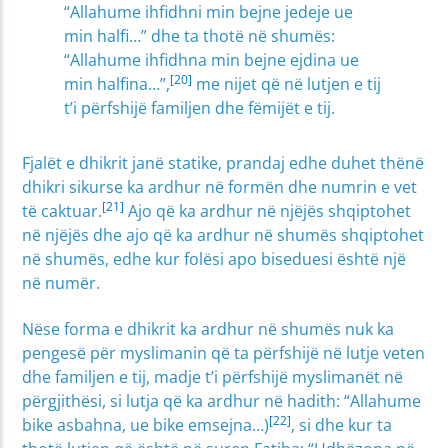
“Allahume ihfidhni min bejne jedeje ue
min halfi…” dhe ta thotë në shumës:
“Allahume ihfidhna min bejne ejdina ue
[20]
min halfina…”,
me nijet që në lutjen e tij
t’i përfshijë familjen dhe fëmijët e tij.
Fjalët e dhikrit janë statike, prandaj edhe duhet thënë
dhikri sikurse ka ardhur në formën dhe numrin e vet
[21]
të caktuar.
Ajo që ka ardhur në njëjës shqiptohet
në njëjës dhe ajo që ka ardhur në shumës shqiptohet
në shumës, edhe kur folësi apo biseduesi është një
në numër.
Nëse forma e dhikrit ka ardhur në shumës nuk ka
pengesë për myslimanin që ta përfshijë në lutje veten
dhe familjen e tij, madje t’i përfshijë myslimanët në
përgjithësi, si lutja që ka ardhur në hadith: “Allahume
[22]
bike asbahna, ue bike emsejna…)
, si dhe kur ta