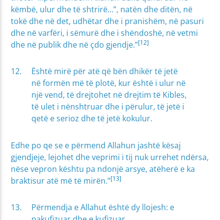
këmbë, ulur dhe të shtrirë…”, natën dhe ditën, në
tokë dhe në det, udhëtar dhe i pranishëm, në pasuri
dhe në varfëri, i sëmurë dhe i shëndoshë, në vetmi
[12]
dhe në publik dhe në çdo gjendje.”
Është mirë për atë që bën dhikër të jetë
në formën më të plotë, kur është i ulur në
një vend, të drejtohet në drejtim të Kibles,
të ulet i nënshtruar dhe i përulur, të jetë i
qetë e serioz dhe të jetë kokulur.
Edhe po qe se e përmend Allahun jashtë kësaj
gjendjeje, lejohet dhe veprimi i tij nuk urrehet ndërsa,
nëse vepron kështu pa ndonjë arsye, atëherë e ka
[13]
braktisur atë më të mirën.”
Përmendja e Allahut është dy llojesh: e
pakufizuar dhe e kufizuar.