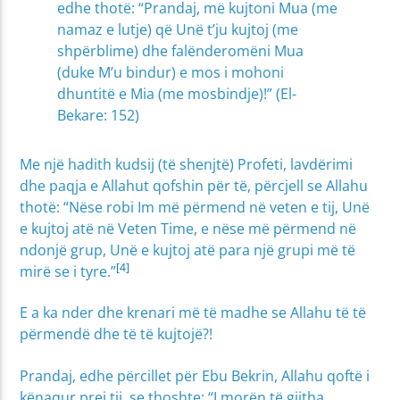
edhe thotë: “Prandaj, më kujtoni Mua (me
namaz e lutje) që Unë t’ju kujtoj (me
shpërblime) dhe falënderomëni Mua
(duke M’u bindur) e mos i mohoni
dhuntitë e Mia (me mosbindje)!” (El-
Bekare: 152)
Me një hadith kudsij (të shenjtë) Profeti, lavdërimi
dhe paqja e Allahut qofshin për të, përcjell se Allahu
thotë: “Nëse robi Im më përmend në veten e tij, Unë
e kujtoj atë në Veten Time, e nëse më përmend në
ndonjë grup, Unë e kujtoj atë para një grupi më të
[4]
mirë se i tyre.”
E a ka nder dhe krenari më të madhe se Allahu të të
përmendë dhe të të kujtojë?!
Prandaj, edhe përcillet për Ebu Bekrin, Allahu qoftë i
kënaqur prej tij, se thoshte: “I morën të gjitha