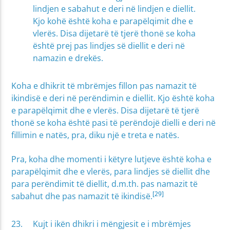
lindjen e sabahut e deri në lindjen e diellit.
Kjo kohë është koha e parapëlqimit dhe e
vlerës. Disa dijetarë të tjerë thonë se koha
është prej pas lindjes së diellit e deri në
namazin e drekës.
Koha e dhikrit të mbrëmjes fillon pas namazit të
ikindisë e deri në perëndimin e diellit. Kjo është koha
e parapëlqimit dhe e vlerës. Disa dijetarë të tjerë
thonë se koha është pasi të perëndojë dielli e deri në
fillimin e natës, pra, diku një e treta e natës.
Pra, koha dhe momenti i këtyre lutjeve është koha e
parapëlqimit dhe e vlerës, para lindjes së diellit dhe
para perëndimit të diellit, d.m.th. pas namazit të
[29]
sabahut dhe pas namazit të ikindisë.
Kujt i ikën dhikri i mëngjesit e i mbrëmjes