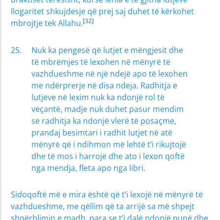
llogaritet shkujdesje që prej saj duhet të kërkohet
[32]
mbrojtje tek Allahu.
Nuk ka pengesë që lutjet e mëngjesit dhe
të mbrëmjes të lexohen në mënyrë të
vazhdueshme në një ndejë apo të lexohen
me ndërprerje në disa ndeja. Radhitja e
lutjeve në lexim nuk ka ndonjë rol të
veçantë, madje nuk duhet pasur mendim
se radhitja ka ndonjë vlerë të posaçme,
prandaj besimtari i radhit lutjet në atë
mënyrë që i ndihmon më lehtë t’i rikujtojë
dhe të mos i harrojë dhe ato i lexon qoftë
nga mendja, fleta apo nga libri.
Sidoqoftë më e mira është që t’i lexojë në mënyrë të
vazhdueshme, me qëllim që ta arrijë sa më shpejt
shpërblimin e madh, para se t’i dalë ndonjë punë dhe