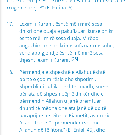
thotë lutjen që është në suren Fatiha: “Udhëzona në
rrugën e drejtë!” (El-Fatiha: 6)
Leximi i Kuranit është më i mirë sesa
dhikri dhe duaja e pakufizuar, kurse dhikri
është më i mirë sesa duaja. Mirëpo
angazhimi me dhikrin e kufizuar me kohë,
vend apo gjendje është më mirë sesa
[23]
thjesht leximi i Kuranit.
Përmendja e shpeshtë e Allahut është
portë e çdo mirësie dhe shpëtimi.
Shpërblimi i dhikrit është i madh, kurse
për ata që shpesh bëjnë dhikër dhe e
përmendin Allahun u janë premtuar
dhunti të mëdha dhe ata janë që do të
paraprijnë në Ditën e Kiametit, ashtu siç
Allahu thotë: “…përmendeni shumë
Allahun që të fitoni.” (El-Enfal: 45), dhe