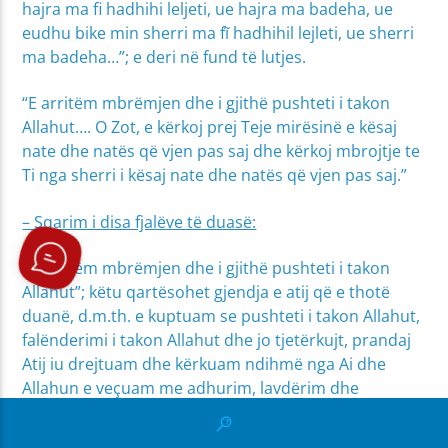
hajra ma fi hadhihi leljeti, ue hajra ma badeha, ue
eudhu bike min sherri ma fĩ hadhihil lejleti, ue sherri
ma badeha…”; e deri në fund të lutjes.
“E arritëm mbrëmjen dhe i gjithë pushteti i takon
Allahut…. O Zot, e kërkoj prej Teje mirësinë e kësaj
nate dhe natës që vjen pas saj dhe kërkoj mbrojtje te
Ti nga sherri i kësaj nate dhe natës që vjen pas saj.”
– Sqarim i disa fjalëve të duasë:
“E arritëm mbrëmjen dhe i gjithë pushteti i takon
Allahut”; këtu qartësohet gjendja e atij që e thotë
duanë, d.m.th. e kuptuam se pushteti i takon Allahut,
falënderimi i takon Allahut dhe jo tjetërkujt, prandaj
Atij iu drejtuam dhe kërkuam ndihmë nga Ai dhe
Allahun e veçuam me adhurim, lavdërim dhe
falënderim.