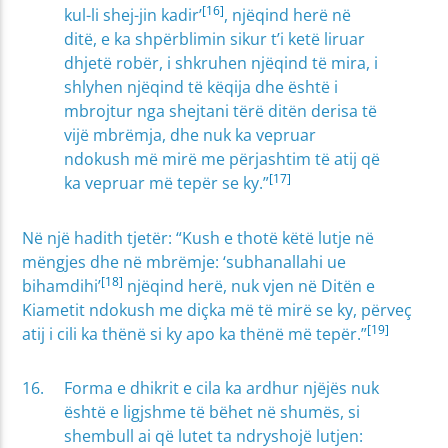
[16]
kul-li shej-jin kadir’
, njëqind herë në
ditë, e ka shpërblimin sikur t’i ketë liruar
dhjetë robër, i shkruhen njëqind të mira, i
shlyhen njëqind të këqija dhe është i
mbrojtur nga shejtani tërë ditën derisa të
vijë mbrëmja, dhe nuk ka vepruar
ndokush më mirë me përjashtim të atij që
[17]
ka vepruar më tepër se ky.”
Në një hadith tjetër: “Kush e thotë këtë lutje në
mëngjes dhe në mbrëmje: ‘subhanallahi ue
[18]
bihamdihi’
njëqind herë, nuk vjen në Ditën e
Kiametit ndokush me diçka më të mirë se ky, përveç
[19]
atij i cili ka thënë si ky apo ka thënë më tepër.”
Forma e dhikrit e cila ka ardhur njëjës nuk
është e ligjshme të bëhet në shumës, si
shembull ai që lutet ta ndryshojë lutjen: