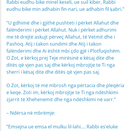
Rabbi eudhu bike minel keseli, ue suil kiber, Rabbi
eudhu bike min adhabin fin-nari, ue adhabin fil ḳabri.”
“U gdhimë dhe i gjithë pushteti i përket Allahut dhe
falënderimi i përket Allahut. Nuk i përket adhurimi
me të drejtë askujt përveç Allahut, të Vetmit dhe i
Pashoq. Atij i takon sundimi dhe Atij i takon
falënderimi dhe Ai është mbi çdo gjë i Plotfuqishëm.
O Zot, e kërkoj prej Teje mirësinë e kësaj dite dhe
ditës që vjen pas saj dhe kërkoj mbrojtje te Ti nga
sherri i kësaj dite dhe ditës që vjen pas saj.
O Zot, kërkoj të më mbrosh nga përtacia dhe pleqëria
e keqe. Zoti im, kërkoj mbrojtje te Ti nga ndëshkimi
zjarrit të Xhehenemit dhe nga ndëshkimi në varr.”
– Ndërsa në mbrëmje:
“Emsejna ue emsa el mulku lil-lahi…. Rabbi es’eluke