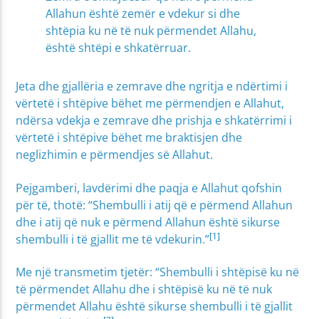
Allahun është zemër e vdekur si dhe
shtëpia ku në të nuk përmendet Allahu,
është shtëpi e shkatërruar.
Jeta dhe gjallëria e zemrave dhe ngritja e ndërtimi i
vërtetë i shtëpive bëhet me përmendjen e Allahut,
ndërsa vdekja e zemrave dhe prishja e shkatërrimi i
vërtetë i shtëpive bëhet me braktisjen dhe
neglizhimin e përmendjes së Allahut.
Pejgamberi, lavdërimi dhe paqja e Allahut qofshin
për të, thotë: “Shembulli i atij që e përmend Allahun
dhe i atij që nuk e përmend Allahun është sikurse
[1]
shembulli i të gjallit me të vdekurin.”
Me një transmetim tjetër: “Shembulli i shtëpisë ku në
të përmendet Allahu dhe i shtëpisë ku në të nuk
përmendet Allahu është sikurse shembulli i të gjallit