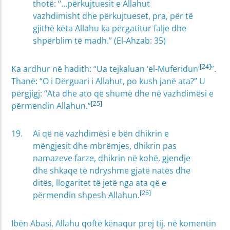
thotë: “…përkujtuesit e Allahut
vazhdimisht dhe përkujtueset, pra, për të
gjithë këta Allahu ka përgatitur falje dhe
shpërblim të madh.” (El-Ahzab: 35)
[24]
Ka ardhur në hadith: “Ua tejkaluan ‘el-Muferidun’
”.
Thanë: “O i Dërguari i Allahut, po kush janë ata?” U
përgjigj: “Ata dhe ato që shumë dhe në vazhdimësi e
[25]
përmendin Allahun.”
Ai që në vazhdimësi e bën dhikrin e
mëngjesit dhe mbrëmjes, dhikrin pas
namazeve farze, dhikrin në kohë, gjendje
dhe shkaqe të ndryshme gjatë natës dhe
ditës, llogaritet të jetë nga ata që e
[26]
përmendin shpesh Allahun.
Ibën Abasi, Allahu qoftë kënaqur prej tij, në komentin