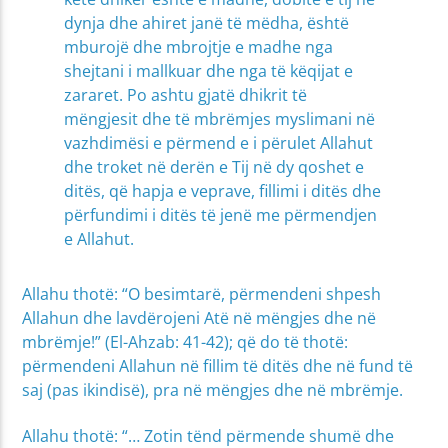
dynja dhe ahiret janë të mëdha, është
mburojë dhe mbrojtje e madhe nga
shejtani i mallkuar dhe nga të këqijat e
zararet. Po ashtu gjatë dhikrit të
mëngjesit dhe të mbrëmjes myslimani në
vazhdimësi e përmend e i përulet Allahut
dhe troket në derën e Tij në dy qoshet e
ditës, që hapja e veprave, fillimi i ditës dhe
përfundimi i ditës të jenë me përmendjen
e Allahut.
Allahu thotë: “O besimtarë, përmendeni shpesh
Allahun dhe lavdërojeni Atë në mëngjes dhe në
mbrëmje!” (El-Ahzab: 41-42); që do të thotë:
përmendeni Allahun në fillim të ditës dhe në fund të
saj (pas ikindisë), pra në mëngjes dhe në mbrëmje.
Allahu thotë: “… Zotin tënd përmende shumë dhe