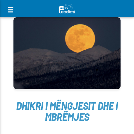
[There are no radio stations in the database]
DHIKRI I MËNGJESIT DHE I
MBRËMJES