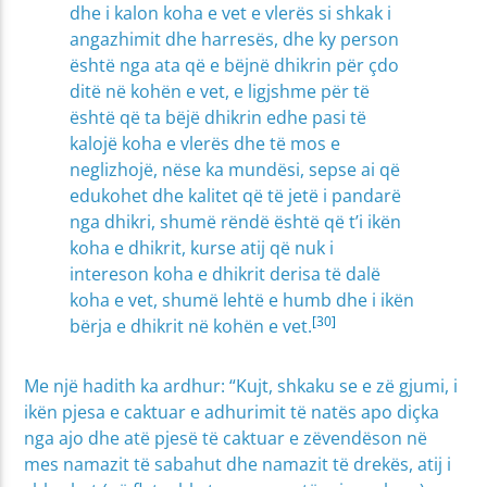
dhe i kalon koha e vet e vlerës si shkak i
angazhimit dhe harresës, dhe ky person
është nga ata që e bëjnë dhikrin për çdo
ditë në kohën e vet, e ligjshme për të
është që ta bëjë dhikrin edhe pasi të
kalojë koha e vlerës dhe të mos e
neglizhojë, nëse ka mundësi, sepse ai që
edukohet dhe kalitet që të jetë i pandarë
nga dhikri, shumë rëndë është që t’i ikën
koha e dhikrit, kurse atij që nuk i
intereson koha e dhikrit derisa të dalë
koha e vet, shumë lehtë e humb dhe i ikën
[30]
bërja e dhikrit në kohën e vet.
Me një hadith ka ardhur: “Kujt, shkaku se e zë gjumi, i
ikën pjesa e caktuar e adhurimit të natës apo diçka
nga ajo dhe atë pjesë të caktuar e zëvendëson në
mes namazit të sabahut dhe namazit të drekës, atij i