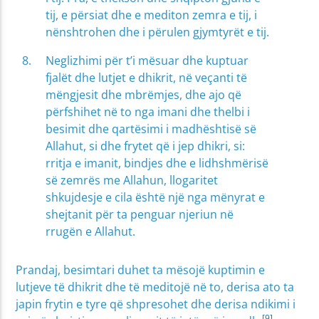
tij, e përsiat dhe e mediton zemra e tij, i
nënshtrohen dhe i përulen gjymtyrët e tij.
Neglizhimi për t’i mësuar dhe kuptuar
fjalët dhe lutjet e dhikrit, në veçanti të
mëngjesit dhe mbrëmjes, dhe ajo që
përfshihet në to nga imani dhe thelbi i
besimit dhe qartësimi i madhështisë së
Allahut, si dhe frytet që i jep dhikri, si:
rritja e imanit, bindjes dhe e lidhshmërisë
së zemrës me Allahun, llogaritet
shkujdesje e cila është një nga mënyrat e
shejtanit për ta penguar njeriun në
rrugën e Allahut.
Prandaj, besimtari duhet ta mësojë kuptimin e
lutjeve të dhikrit dhe të meditojë në to, derisa ato ta
japin frytin e tyre që shpresohet dhe derisa ndikimi i
[9]