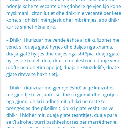
ndonjë kohë të veçantë dhe çdoherë që vjen kjo kohë
myslimani i citon lutjet dhe dhikrin e veçantë për këtë
kohë, si: dhikri i mëngjesit dhe i mbrëmjes, apo dhikri
kur të shihet hëna e re.
– Dhikri i kufizuar me vende është ai që kufizohet me
vend, si: duaja gjatë hyrjes dhe daljes nga xhamia,
duaja gjatë hyrjes dhe daljes nga shtëpia, duaja gjatë
hyrjes në tualet, duaja kur të ndalesh në ndonjë vend
(qoftë në udhëtim apo jo), duaja në Muzdelife, duatë
gjatë riteve të haxhit etj.
– Dhikri i kufizuar me gjendje është ai që kufizohet
me gjendje të veçantë, si: dhikri i gjumit dhe ngritjes
nga gjumi, dhikri i udhëtimit, dhikri në raste të
brengosjes dhe pikëllimit, dhikri gjatë vështirësive,
dhikri i hidhërimit, duaja gjatë teshtitjes, duaja para
se t’i afrohet burri bashkëshortes për marrëdhënie,