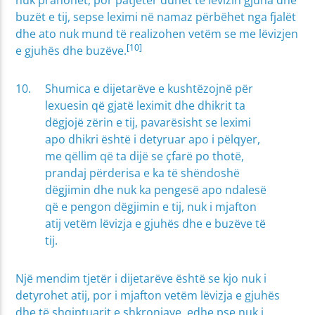
buzët e tij, sepse leximi në namaz përbëhet nga fjalët
dhe ato nuk mund të realizohen vetëm se me lëvizjen
[10]
e gjuhës dhe buzëve.
Shumica e dijetarëve e kushtëzojnë për
lexuesin që gjatë leximit dhe dhikrit ta
dëgjojë zërin e tij, pavarësisht se leximi
apo dhikri është i detyruar apo i pëlqyer,
me qëllim që ta dijë se çfarë po thotë,
prandaj përderisa e ka të shëndoshë
dëgjimin dhe nuk ka pengesë apo ndalesë
që e pengon dëgjimin e tij, nuk i mjafton
atij vetëm lëvizja e gjuhës dhe e buzëve të
tij.
Një mendim tjetër i dijetarëve është se kjo nuk i
detyrohet atij, por i mjafton vetëm lëvizja e gjuhës
dhe të shqiptuarit e shkronjave, edhe pse nuk i