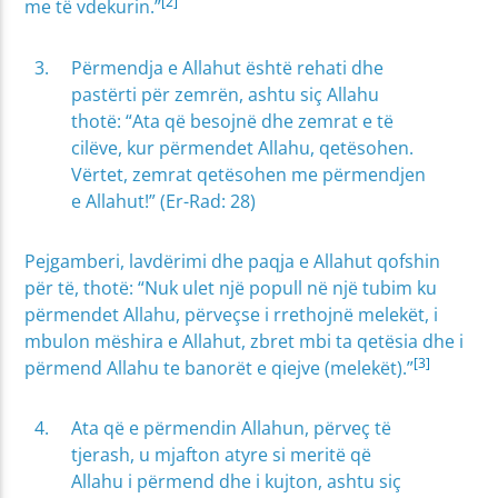
[2]
me të vdekurin.”
Përmendja e Allahut është rehati dhe
pastërti për zemrën, ashtu siç Allahu
thotë: “Ata që besojnë dhe zemrat e të
cilëve, kur përmendet Allahu, qetësohen.
Vërtet, zemrat qetësohen me përmendjen
e Allahut!” (Er-Rad: 28)
Pejgamberi, lavdërimi dhe paqja e Allahut qofshin
për të, thotë: “Nuk ulet një popull në një tubim ku
përmendet Allahu, përveçse i rrethojnë melekët, i
mbulon mëshira e Allahut, zbret mbi ta qetësia dhe i
[3]
përmend Allahu te banorët e qiejve (melekët).”
Ata që e përmendin Allahun, përveç të
tjerash, u mjafton atyre si meritë që
Allahu i përmend dhe i kujton, ashtu siç