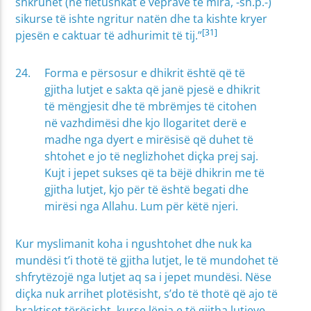
shkruhet (në fletushkat e veprave të mira, -sh.p.-)
sikurse të ishte ngritur natën dhe ta kishte kryer
[31]
pjesën e caktuar të adhurimit të tij.”
Forma e përsosur e dhikrit është që të
gjitha lutjet e sakta që janë pjesë e dhikrit
të mëngjesit dhe të mbrëmjes të citohen
në vazhdimësi dhe kjo llogaritet derë e
madhe nga dyert e mirësisë që duhet të
shtohet e jo të neglizhohet diçka prej saj.
Kujt i jepet sukses që ta bëjë dhikrin me të
gjitha lutjet, kjo për të është begati dhe
mirësi nga Allahu. Lum për këtë njeri.
Kur myslimanit koha i ngushtohet dhe nuk ka
mundësi t’i thotë të gjitha lutjet, le të mundohet të
shfrytëzojë nga lutjet aq sa i jepet mundësi. Nëse
diçka nuk arrihet plotësisht, s’do të thotë që ajo të
braktiset tërësisht, kurse lënia e të gjitha lutjeve