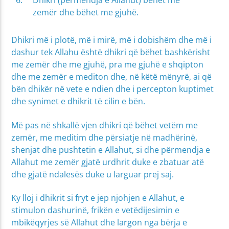
zemër dhe bëhet me gjuhë.
Dhikri më i plotë, më i mirë, më i dobishëm dhe më i
dashur tek Allahu është dhikri që bëhet bashkërisht
me zemër dhe me gjuhë, pra me gjuhë e shqipton
dhe me zemër e mediton dhe, në këtë mënyrë, ai që
bën dhikër në vete e ndien dhe i percepton kuptimet
dhe synimet e dhikrit të cilin e bën.
Më pas në shkallë vjen dhikri që bëhet vetëm me
zemër, me meditim dhe përsiatje në madhërinë,
shenjat dhe pushtetin e Allahut, si dhe përmendja e
Allahut me zemër gjatë urdhrit duke e zbatuar atë
dhe gjatë ndalesës duke u larguar prej saj.
Ky lloj i dhikrit si fryt e jep njohjen e Allahut, e
stimulon dashurinë, frikën e vetëdijesimin e
mbikëqyrjes së Allahut dhe largon nga bërja e