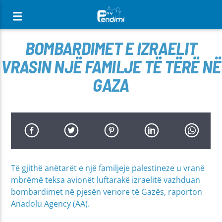
[There are no radio stations in the database]
BOMBARDIMET E IZRAELIT
VRASIN NJË FAMILJE TË TËRË NË
GAZA
Të gjithë anëtarët e një familjeje palestineze u vranë
mbrëmë teksa avionët luftarakë izraelitë vazhduan
bombardimet në pjesën veriore të Gazës, raporton
Anadolu Agency (AA).