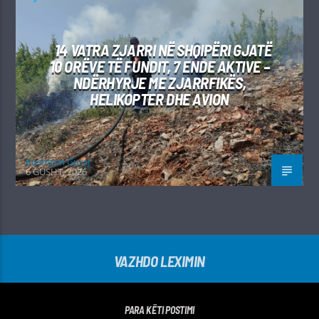
14 VATRA ZJARRI NË SHQIPËRI GJATË
10 ORËVE TË FUNDIT, 7 ENDE AKTIVE –
NDËRHYRJE ME ZJARRFIKËS,
HELIKOPTER DHE AVION
Kushtrim Guraj
6 GUSHT, 2026
VAZHDO LEXIMIN
PARA KËTI POSTIMI