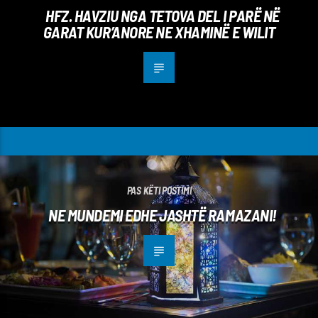
HFZ. HAVZIU NGA TETOVA DEL I PARË NË
GARAT KUR’ANORE NE XHAMINË E WILIT
PAS KËTI POSTIMI
NE MUNDEMI EDHE JASHTË RAMAZANI!