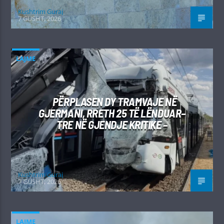
Kushtrim Guraj
7 GUSHT, 2026
LAJME
PËRPLASEN DY TRAMVAJE NË
GJERMANI, RRETH 25 TË LËNDUAR–
TRE NË GJENDJE KRITIKE –
Kushtrim Guraj
7 GUSHT, 2026
LAJME