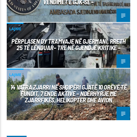
VENDIMET E GJK-SË –
LAJME
PËRPLASEN DY TRAMVAJE NË GJERMANI, RRETH
25 TË LËNDUAR– TRE NË GJENDJE KRITIKE –
LAJME
14 VATRA ZJARRI NË SHQIPËRI GJATË 10 ORËVE TË
FUNDIT, 7 ENDE AKTIVE – NDËRHYRJE ME
ZJARRFIKËS, HELIKOPTER DHE AVION