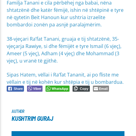
Familja Tanani e cila përbëhej nga babai, nëna
shtatzënë dhe katër fëmijë, ishin në shtëpinë e tyre
në qytetin Beit Hanoun kur ushtria izraelite
bombardoi zonën pa asnjë paralajmërim.
38-vjeçari Ra’fat Tanani, gruaja e tij shtatzënë, 35-
vjeçarja Rawiye, si dhe fëmijët e tyre Ismail (6 vjeç),
Ameer (5 vjeç), Adham (4 vjeç) dhe Mohammad (3
vjeç), u vranë të gjithë.
Sipas Hatem, vëllai i Ra’fat Tananit, ai po fliste me
vëllain e tij në kohën kur shtëpia e tij u bombardua.
Viber
WhatsApp
Email
Share
Copy
AUTHOR
KUSHTRIM GURAJ