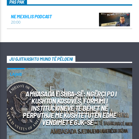
PAS PAK
NE MEXHLIS PODCAST
20:00
JU GJITHASHTU MUND TË PËLQENI
LAJME
AMBASADA E SHBA-SË: NGËRÇI PO I
KUSHTON KOSOVËS, FORMIMI I
INSTITUCIONEVE TË BËHET NË
PËRPUTHJE ME KUSHTETUTËN EDHE
VENDIMET E GJK-SË –