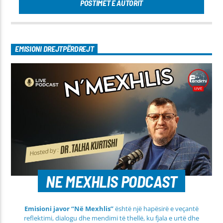
POSTIMET E AUTORIT
EMISIONI DREJTPËRDREJT
NE MEXHLIS PODCAST
Emisioni javor “Në Mexhlis”
është një hapësirë e veçantë
reflektimi, dialogu dhe mendimi të thellë, ku fjala e urtë dhe