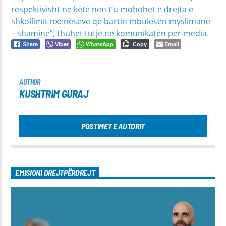
respektivisht në këtë nen t’u mohohet e drejta e
shkollimit nxënëseve që bartin mbulesën myslimane
– shaminë”, thuhet tutje në komunikatën për media.
Viber
WhatsApp
Email
Share
Copy
AUTHOR
KUSHTRIM GURAJ
POSTIMET E AUTORIT
EMISIONI DREJTPËRDREJT