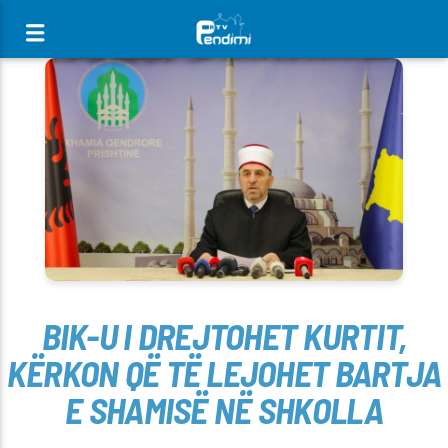
[There are no radio stations in the database]
BIK-U I DREJTOHET KURTIT,
KËRKON QË TË LEJOHET BARTJA
E SHAMISË NË SHKOLLA