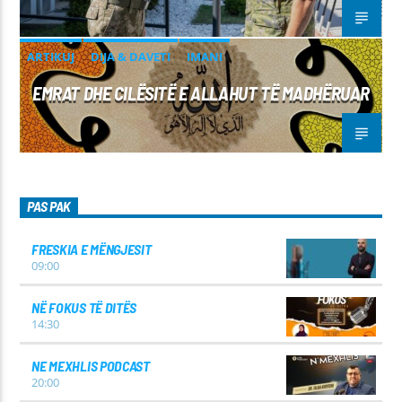
ARTIKUJ
DIJA & DAVETI
IMANI
EMRAT DHE CILËSITË E ALLAHUT TË MADHËRUAR
PAS PAK
FRESKIA E MËNGJESIT
09:00
NË FOKUS TË DITËS
14:30
NE MEXHLIS PODCAST
20:00