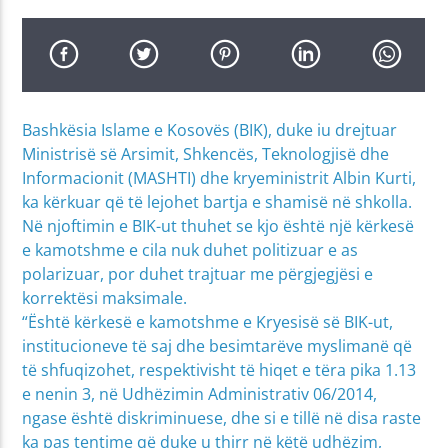
Bashkësia Islame e Kosovës (BIK), duke iu drejtuar
Ministrisë së Arsimit, Shkencës, Teknologjisë dhe
Informacionit (MASHTI) dhe kryeministrit Albin Kurti,
ka kërkuar që të lejohet bartja e shamisë në shkolla.
Në njoftimin e BIK-ut thuhet se kjo është një kërkesë
e kamotshme e cila nuk duhet politizuar e as
polarizuar, por duhet trajtuar me përgjegjësi e
korrektësi maksimale.
“Është kërkesë e kamotshme e Kryesisë së BIK-ut,
institucioneve të saj dhe besimtarëve myslimanë që
të shfuqizohet, respektivisht të hiqet e tëra pika 1.13
e nenin 3, në Udhëzimin Administrativ 06/2014,
ngase është diskriminuese, dhe si e tillë në disa raste
ka pas tentime që duke u thirr në këtë udhëzim,