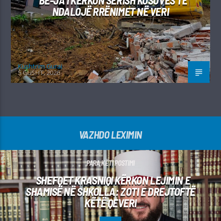
NDALOJË RRËNIMET NË VERI
Kushtrim Guraj
5 GUSHT, 2026
VAZHDO LEXIMIN
PARA KËTI POSTIMI
SHEFQET KRASNIQI KËRKON LEJIMIN E
SHAMISË NË SHKOLLA: ZOTI E DREJTOFTË
KËTË QEVERI