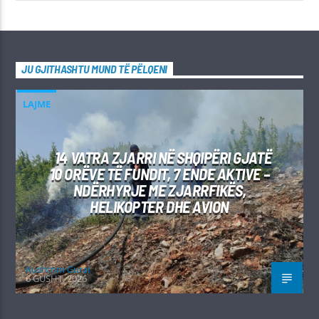
JU GJITHASHTU MUND TË PËLQENI
LAJME
14 VATRA ZJARRI NË SHQIPËRI GJATË
10 ORËVE TË FUNDIT, 7 ENDE AKTIVE –
NDËRHYRJE ME ZJARRFIKËS,
HELIKOPTER DHE AVION
Kushtrim Guraj
6 GUSHT, 2026