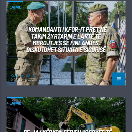
LAJME
KOMANDANTI I KFOR-IT PRET NË
TAKIM ZYRTARIN E LARTË TË
MBROJTJES SË FINLANDËS,
DISKUTOHET SITUATA E SIGURISË
Kushtrim Guraj
6 GUSHT, 2026
LAJME
BE-JA I KËRKON SËRISH KOSOVËS TË