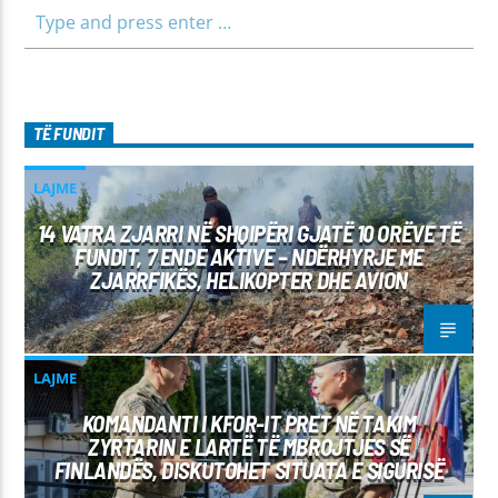
TË FUNDIT
LAJME
14 VATRA ZJARRI NË SHQIPËRI GJATË 10 ORËVE TË
FUNDIT, 7 ENDE AKTIVE – NDËRHYRJE ME
ZJARRFIKËS, HELIKOPTER DHE AVION
LAJME
KOMANDANTI I KFOR-IT PRET NË TAKIM
ZYRTARIN E LARTË TË MBROJTJES SË
FINLANDËS, DISKUTOHET SITUATA E SIGURISË