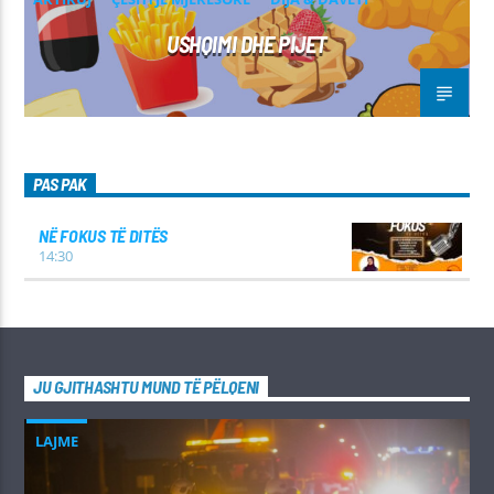
USHQIMI DHE PIJET
PAS PAK
NË FOKUS TË DITËS
14:30
JU GJITHASHTU MUND TË PËLQENI
LAJME