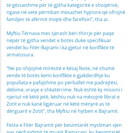
të gëzueshme për të gjitha kategoritë e shoqërisë,
ngase në vete përmban mesazhet hyjnore që ofrojnë
familjen të afërmit miqtë dhe farefisin”, tha ai.
Myftiu Tërnava mes tjerash bëri thirrje për paqe
nëpër të gjitha vendet e botës duke specifikuar
vendet ku Fitër-Bajrami i ka gjetur në konflikte të
armatosura.
“Ne po shijojmë mirësitë e kësaj feste, në shumë
vende të botës kemi konflikte e gjakderdhje ku
popullata e pafajshme po përballet me padrejtësi,
dëbime, vrasje e shkatërrime. Nuk është ky misioni i
njeriut në këtë jetë, kështu nuk na mësojnë librat e
Zotit e nuk kanë ligjëruar në këtë mënyrë as të
dërguarit e Zotit”, tha Myftiu në hytben e Bajramit.
Festa e Fitër Bajramit për besimtarët mysliman vjen
pas përfundimit të muajit Ramazani, ku besimtarët