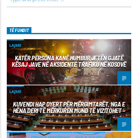
TË FUNDIT
LAJME
KATËR PERSONA KANË HUMBUR JETËN GJATË
KËSAJ JAVE NË AKSIDENTE TRAFIKU NË KOSOVË
LAJME
KUVENDI HAP DYERT PËR MËRGIMTARËT, NGA E
HËNA DERI TË MËRKURËN MUND TË VIZITOHET –
ARTIKUJ
ÇËSHTJE MJEKËSORE
DIJA & DAVETI