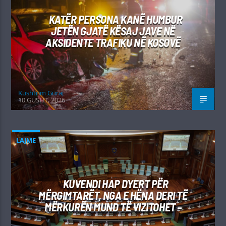
KATËR PERSONA KANË HUMBUR
JETËN GJATË KËSAJ JAVE NË
AKSIDENTE TRAFIKU NË KOSOVË
Kushtrim Guraj
10 GUSHT, 2026
LAJME
KUVENDI HAP DYERT PËR
MËRGIMTARËT, NGA E HËNA DERI TË
MËRKURËN MUND TË VIZITOHET –