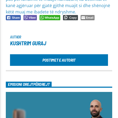
kanë agjëruar për gjatë gjithë muajit si dhe shënojnë
këtë muaj me ibadete të ndryshme.
Viber
WhatsApp
Email
Share
Copy
AUTHOR
KUSHTRIM GURAJ
POSTIMET E AUTORIT
EMISIONI DREJTPËRDREJT