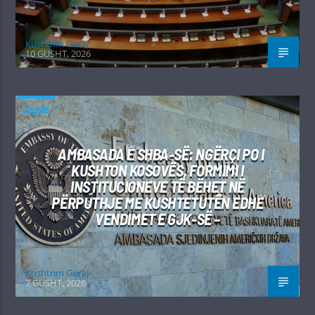
Kushtrim Guraj
10 GUSHT, 2026
LAJME
AMBASADA E SHBA-SË: NGËRÇI PO I
KUSHTON KOSOVËS, FORMIMI I
INSTITUCIONEVE TË BËHET NË
PËRPUTHJE ME KUSHTETUTËN EDHE
VENDIMET E GJK-SË –
Kushtrim Guraj
7 GUSHT, 2026