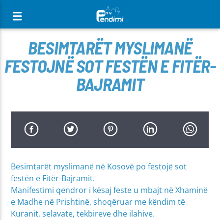
[There are no radio stations in the database]
BESIMTARËT MYSLIMANË
FESTOJNË SOT FESTËN E FITËR-
BAJRAMIT
Besimtarët myslimanë në Kosovë po festojë sot
festën e Fitër-Bajramit.
Manifestimi qendror i kësaj feste u mbajt në Xhaminë
e Madhe në Prishtinë, shoqëruar me këndim të
Kuranit, selavate, tekbireve dhe ilahive.