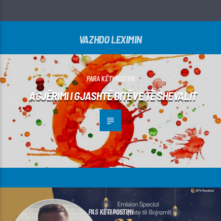
VAZHDO LEXIMIN
PARA KËTI POSTIMI
AGJËRIMI I GJASHTË DITËVE TË SHEVALIT
PAS KËTI POSTIMI