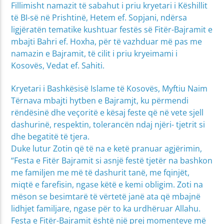
Fillimisht namazit të sabahut i priu kryetari i Këshillit
të BI-së në Prishtinë, Hetem ef. Sopjani, ndërsa
ligjëratën tematike kushtuar festës së Fitër-Bajramit e
mbajti Bahri ef. Hoxha, për të vazhduar më pas me
namazin e Bajramit, të cilit i priu kryeimami i
Kosovës, Vedat ef. Sahiti.
Kryetari i Bashkësisë Islame të Kosovës, Myftiu Naim
Tërnava mbajti hytben e Bajramjt, ku përmendi
rëndësinë dhe veçoritë e kësaj feste që në vete sjell
dashurinë, respektin, tolerancën ndaj njëri- tjetrit si
dhe begatitë të tjera.
Duke lutur Zotin që të na e ketë pranuar agjërimin,
“Festa e Fitër Bajramit si asnjë festë tjetër na bashkon
me familjen me më të dashurit tanë, me fqinjët,
miqtë e farefisin, ngase këtë e kemi obligim. Zoti na
mëson se besimtarë të vërtetë janë ata që mbajnë
lidhjet familjare, ngase për to ka urdhëruar Allahu.
Festa e Fitër-Bajramit është një prej momenteve më