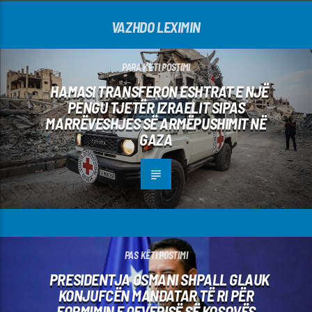
VAZHDO LEXIMIN
PARA KËTI POSTIMI
HAMASI TRANSFERON ESHTRAT E NJË
PENGU TJETËR IZRAELIT SIPAS
MARRËVESHJES SË ARMËPUSHIMIT NË
GAZA
PAS KËTI POSTIMI
PRESIDENTJA OSMANI SHPALL GLAUK
KONJUFCËN MANDATAR TË RI PËR
FORMIMIN E QEVERISË SË KOSOVËS