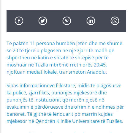
Të paktën 11 persona humbën jetën dhe më shumë
se 20 të tjerë u plagosën në një zjarr të madh që
shpërtheu në katin e shtatë të shtëpisë për të
moshuar në Tuzlla mbrëmë rreth orës 20:45,
njoftuan mediat lokale, transmeton Anadolu.
Sipas informacioneve fillestare, midis të plagosurve
ka policë, zjarrfikës, punonjës mjekësorë dhe
punonjës të institucionit që morën pjesë në
evakuimin e përdoruesve dhe ofrimin e ndihmës për
banorët. Të gjithë të lënduarit po marrin kujdes
mjekësor në Qendrën Klinike Universitare të Tuzllës.