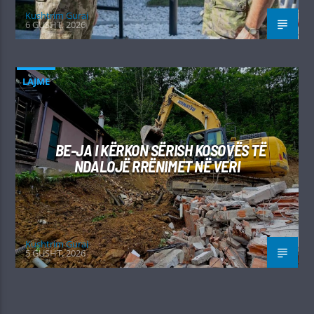
Kushtrim Guraj
6 GUSHT, 2026
LAJME
BE-JA I KËRKON SËRISH KOSOVËS TË
NDALOJË RRËNIMET NË VERI
Kushtrim Guraj
5 GUSHT, 2026