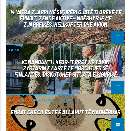
14 VATRA ZJARRI NË SHQIPËRI GJATË 10 ORËVE TË
FUNDIT, 7 ENDE AKTIVE – NDËRHYRJE ME
ZJARRFIKËS, HELIKOPTER DHE AVION
LAJME
KOMANDANTI I KFOR-IT PRET NË TAKIM
ZYRTARIN E LARTË TË MBROJTJES SË
FINLANDËS, DISKUTOHET SITUATA E SIGURISË
ARTIKUJ
DIJA & DAVETI
IMANI
EMRAT DHE CILËSITË E ALLAHUT TË MADHËRUAR