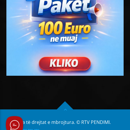
Të gjitha të drejtat e mbrojtura. © RTV PENDIMI.