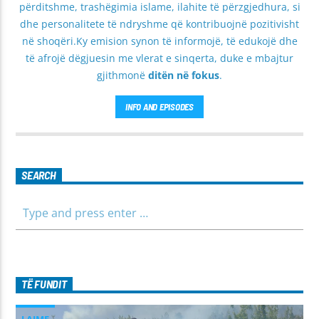
përditshme, trashëgimia islame, ilahite të përzgjedhura, si
dhe personalitete të ndryshme që kontribuojnë pozitivisht
në shoqëri.Ky emision synon të informojë, të edukojë dhe
të afrojë dëgjuesin me vlerat e sinqerta, duke e mbajtur
gjithmonë
ditën në fokus
.
INFO AND EPISODES
SEARCH
TË FUNDIT
LAJME