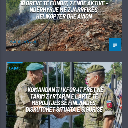
10 ORËVE TË FUNDIT, 7 ENDE AKTIVE –
NDËRHYRJE ME ZJARRFIKËS,
HELIKOPTER DHE AVION
Kushtrim Guraj
6 GUSHT, 2026
LAJME
KOMANDANTI I KFOR-IT PRET NË
TAKIM ZYRTARIN E LARTË TË
MBROJTJES SË FINLANDËS,
DISKUTOHET SITUATA E SIGURISË