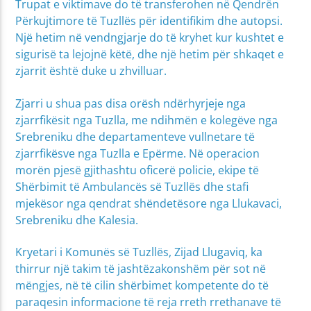
Trupat e viktimave do të transferohen në Qendrën
Përkujtimore të Tuzllës për identifikim dhe autopsi.
Një hetim në vendngjarje do të kryhet kur kushtet e
sigurisë ta lejojnë këtë, dhe një hetim për shkaqet e
zjarrit është duke u zhvilluar.
Zjarri u shua pas disa orësh ndërhyrjeje nga
zjarrfikësit nga Tuzlla, me ndihmën e kolegëve nga
Srebreniku dhe departamenteve vullnetare të
zjarrfikësve nga Tuzlla e Epërme. Në operacion
morën pjesë gjithashtu oficerë policie, ekipe të
Shërbimit të Ambulancës së Tuzllës dhe stafi
mjekësor nga qendrat shëndetësore nga Llukavaci,
Srebreniku dhe Kalesia.
Kryetari i Komunës së Tuzllës, Zijad Llugaviq, ka
thirrur një takim të jashtëzakonshëm për sot në
mëngjes, në të cilin shërbimet kompetente do të
paraqesin informacione të reja rreth rrethanave të