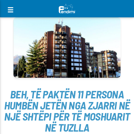
[There are no radio stations in the database]
BEH, TË PAKTËN 11 PERSONA
HUMBËN JETËN NGA ZJARRI NË
NJË SHTËPI PËR TË MOSHUARIT
NË TUZLLA