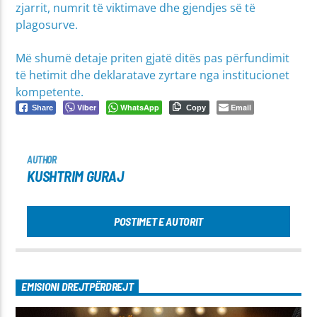
zjarrit, numrit të viktimave dhe gjendjes së të
plagosurve.
Më shumë detaje priten gjatë ditës pas përfundimit
të hetimit dhe deklaratave zyrtare nga institucionet
kompetente.
Viber
WhatsApp
Email
Share
Copy
AUTHOR
KUSHTRIM GURAJ
POSTIMET E AUTORIT
EMISIONI DREJTPËRDREJT