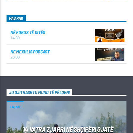
PAS PAK
NË FOKUS TË DITËS
14:30
NE MEXHLIS PODCAST
20:00
JU GJITHASHTU MUND TË PËLQENI
LAJME
14 VATRA ZJARRI NË SHQIPËRI GJATË