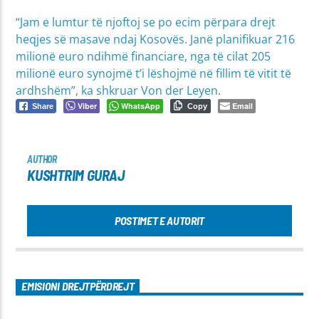
“Jam e lumtur të njoftoj se po ecim përpara drejt
heqjes së masave ndaj Kosovës. Janë planifikuar 216
milionë euro ndihmë financiare, nga të cilat 205
milionë euro synojmë t’i lëshojmë në fillim të vitit të
ardhshëm”, ka shkruar Von der Leyen.
Viber
WhatsApp
Email
Share
Copy
AUTHOR
KUSHTRIM GURAJ
POSTIMET E AUTORIT
EMISIONI DREJTPËRDREJT