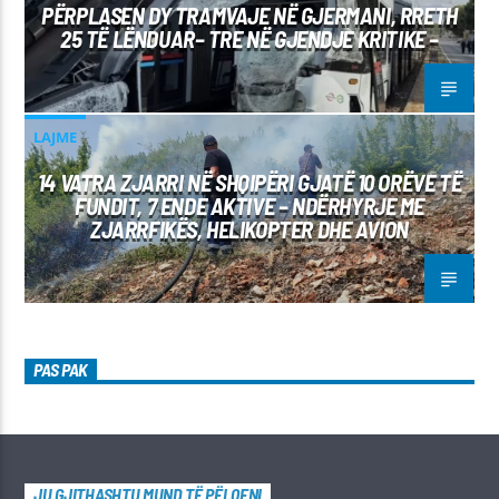
PËRPLASEN DY TRAMVAJE NË GJERMANI, RRETH
25 TË LËNDUAR– TRE NË GJENDJE KRITIKE –
LAJME
14 VATRA ZJARRI NË SHQIPËRI GJATË 10 ORËVE TË
FUNDIT, 7 ENDE AKTIVE – NDËRHYRJE ME
ZJARRFIKËS, HELIKOPTER DHE AVION
PAS PAK
JU GJITHASHTU MUND TË PËLQENI