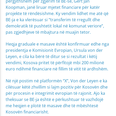
përgjithshëm për zgjerim të BE-së, Gert Jan
Koopman, janë liruar mjetet financiare për katër
projekte të rëndësishme. Ky vendim lidhet me atë që
BE-ja e ka vlerësuar si “transferim të rregullt dhe
demokratik të pushtetit lokal në komunat veriore”,
pas zgjedhjeve të mbajtura në muajin tetor.
Heqja graduale e masave është konfirmuar edhe nga
presidentja e Komisionit Evropian, Ursula von der
Leyen, e cila ka bërë të ditur se si rezultat i këtij
vendimi, Kosova pritet të përfitojë mbi 200 milionë
euro ndihmë financiare në fillim të vitit të ardhshëm.
Në një postim në platformën “X”, Von der Leyen e ka
cilësuar këtë zhvillim si lajm pozitiv për Kosovën dhe
për procesin e integrimit evropian të rajonit. Ajo ka
theksuar se BE-ja është e përkushtuar të vazhdojë
me heqjen e plotë të masave dhe të mbështesë
Kosovën financiarisht.