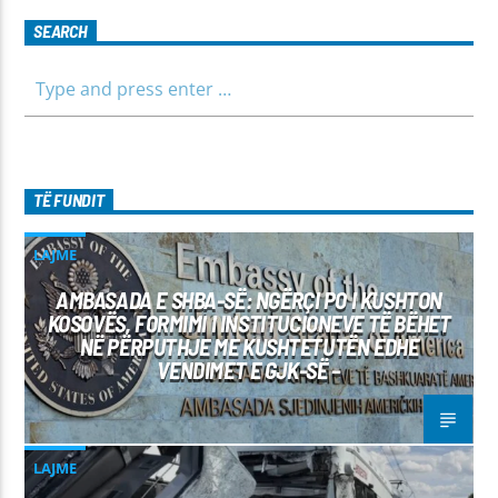
SEARCH
TË FUNDIT
LAJME
AMBASADA E SHBA-SË: NGËRÇI PO I KUSHTON
KOSOVËS, FORMIMI I INSTITUCIONEVE TË BËHET
NË PËRPUTHJE ME KUSHTETUTËN EDHE
VENDIMET E GJK-SË –
LAJME