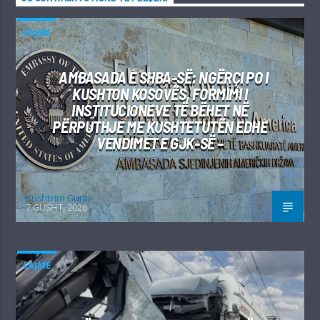
LAJME
AMBASADA E SHBA-SË: NGËRÇI PO I
KUSHTON KOSOVËS, FORMIMI I
INSTITUCIONEVE TË BËHET NË
PËRPUTHJE ME KUSHTETUTËN EDHE
VENDIMET E GJK-SË –
Kushtrim Guraj
7 GUSHT, 2026
LAJME