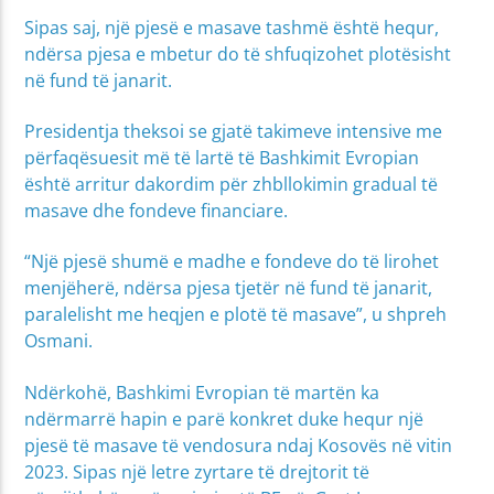
Sipas saj, një pjesë e masave tashmë është hequr,
ndërsa pjesa e mbetur do të shfuqizohet plotësisht
në fund të janarit.
Presidentja theksoi se gjatë takimeve intensive me
përfaqësuesit më të lartë të Bashkimit Evropian
është arritur dakordim për zhbllokimin gradual të
masave dhe fondeve financiare.
“Një pjesë shumë e madhe e fondeve do të lirohet
menjëherë, ndërsa pjesa tjetër në fund të janarit,
paralelisht me heqjen e plotë të masave”, u shpreh
Osmani.
Ndërkohë, Bashkimi Evropian të martën ka
ndërmarrë hapin e parë konkret duke hequr një
pjesë të masave të vendosura ndaj Kosovës në vitin
2023. Sipas një letre zyrtare të drejtorit të