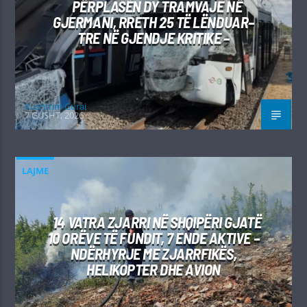
PËRPLASEN DY TRAMVAJE NË
GJERMANI, RRETH 25 TË LËNDUAR–
TRE NË GJENDJE KRITIKE –
Kushtrim Guraj
7 GUSHT, 2026
LAJME
14 VATRA ZJARRI NË SHQIPËRI GJATË
10 ORËVE TË FUNDIT, 7 ENDE AKTIVE –
NDËRHYRJE ME ZJARRFIKËS,
HELIKOPTER DHE AVION