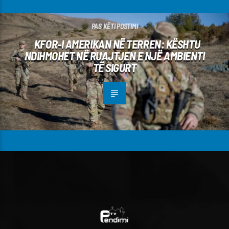
PAS KËTI POSTIMI
KFOR-I AMERIKAN NË TERREN: KËSHTU
NDIHMOHET NË RUAJTJEN E NJË AMBIENTI
TË SIGURT