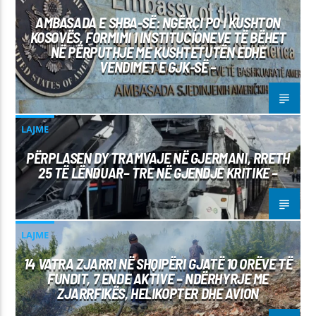
AMBASADA E SHBA-SË: NGËRÇI PO I KUSHTON
KOSOVËS, FORMIMI I INSTITUCIONEVE TË BËHET
NË PËRPUTHJE ME KUSHTETUTËN EDHE
VENDIMET E GJK-SË –
LAJME
PËRPLASEN DY TRAMVAJE NË GJERMANI, RRETH
25 TË LËNDUAR– TRE NË GJENDJE KRITIKE –
LAJME
14 VATRA ZJARRI NË SHQIPËRI GJATË 10 ORËVE TË
FUNDIT, 7 ENDE AKTIVE – NDËRHYRJE ME
ZJARRFIKËS, HELIKOPTER DHE AVION