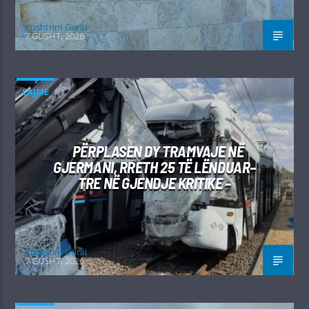
Kushtrim Guraj
7 GUSHT, 2026
LAJME
PËRPLASEN DY TRAMVAJE NË
GJERMANI, RRETH 25 TË LËNDUAR–
TRE NË GJENDJE KRITIKE –
Kushtrim Guraj
7 GUSHT, 2026