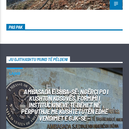
PAS PAK
JU GJITHASHTU MUND TË PËLQENI
LAJME
AMBASADA E SHBA-SË: NGËRÇI PO I
KUSHTON KOSOVËS, FORMIMI I
INSTITUCIONEVE TË BËHET NË
PËRPUTHJE ME KUSHTETUTËN EDHE
VENDIMET E GJK-SË –