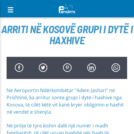
[There are no radio stations in the database]
ARRITI NË KOSOVË GRUPI I DYTË I
HAXHIVE
Në Aeroportin Ndërkombëtar “Adem Jashari” në
Prishtinë, ka arritur sonte grupi i dytë i haxhive nga
Kosova, të cilët këtë vit kanë kryer obligimin e haxhit
në vendet e shenjta.
Në pritje të tyre kishin dalë një numër i madh
familjarësh, të cilët uruan haxhitë për haxh të