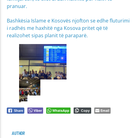
pranuar.
Bashkësia Islame e Kosovës njofton se edhe fluturimi
i radhës me haxhitë nga Kosova pritet që të
realizohet sipas planit të paraparë.
Viber
WhatsApp
Email
Share
Copy
AUTHOR