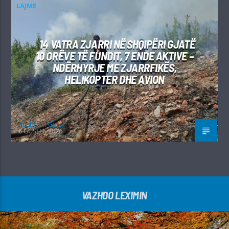
LAJME
14 VATRA ZJARRI NË SHQIPËRI GJATË
10 ORËVE TË FUNDIT, 7 ENDE AKTIVE –
NDËRHYRJE ME ZJARRFIKËS,
HELIKOPTER DHE AVION
Kushtrim Guraj
6 GUSHT, 2026
VAZHDO LEXIMIN