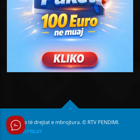
Të gjitha të drejtat e mbrojtura. © RTV PENDIMI.
PRIVACY POLICY