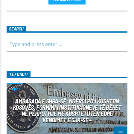
SEARCH
TË FUNDIT
LAJME
AMBASADA E SHBA-SË: NGËRÇI PO I KUSHTON
KOSOVËS, FORMIMI I INSTITUCIONEVE TË BËHET
NË PËRPUTHJE ME KUSHTETUTËN EDHE
VENDIMET E GJK-SË –