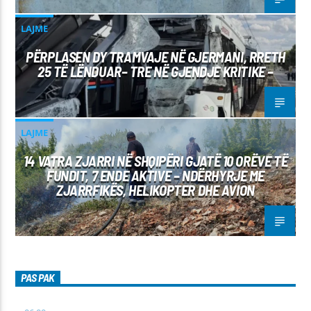
LAJME
PËRPLASEN DY TRAMVAJE NË GJERMANI, RRETH
25 TË LËNDUAR– TRE NË GJENDJE KRITIKE –
LAJME
14 VATRA ZJARRI NË SHQIPËRI GJATË 10 ORËVE TË
FUNDIT, 7 ENDE AKTIVE – NDËRHYRJE ME
ZJARRFIKËS, HELIKOPTER DHE AVION
PAS PAK