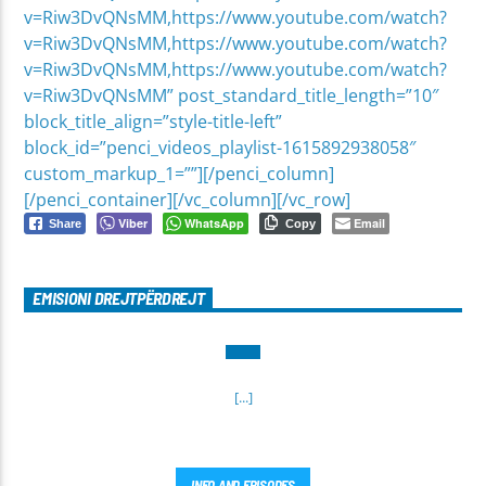
v=Riw3DvQNsMM,https://www.youtube.com/watch?
v=Riw3DvQNsMM,https://www.youtube.com/watch?
v=Riw3DvQNsMM,https://www.youtube.com/watch?
v=Riw3DvQNsMM” post_standard_title_length=”10″
block_title_align=”style-title-left”
block_id=”penci_videos_playlist-1615892938058″
custom_markup_1=””][/penci_column]
[/penci_container][/vc_column][/vc_row]
Viber
WhatsApp
Email
Share
Copy
EMISIONI DREJTPËRDREJT
[...]
INFO AND EPISODES