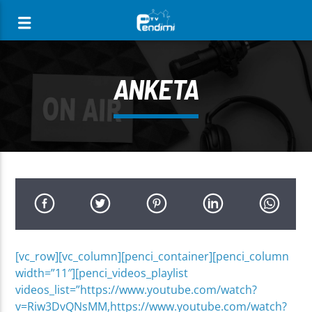
[There are no radio stations in the database]
ANKETA
[vc_row][vc_column][penci_container][penci_column
width=”11″][penci_videos_playlist
videos_list=”https://www.youtube.com/watch?
v=Riw3DvQNsMM,https://www.youtube.com/watch?