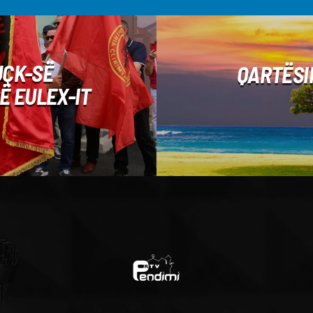
UÇK-SË
QARTËSI
Ë EULEX-IT