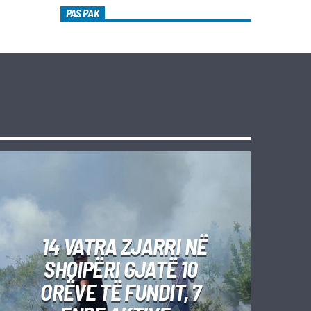
PAS PAK
14 VATRA ZJARRI NË
SHQIPËRI GJATË 10
ORËVE TË FUNDIT, 7