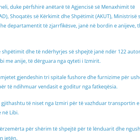
neli, duke përfshirë anëtarë të Agjencisë së Menaxhimit të
D), Shoqatës së Kërkimit dhe Shpëtimit (AKUT), Ministrisë 
e departamentit të zjarrfikësve, janë në bordin e anijeve, 
shpëtimit dhe të ndërhyrjes së shpejtë janë ndër 122 auto
 me anije, të dërguara nga qyteti i Izmirit.
jetet gjendeshin tri spitale fushore dhe furnizime për ush
ër të ndihmuar vendasit e goditur nga fatkeqësia.
gjithashtu të niset nga Izmiri për të vazhduar transportin e
në Libi.
përzemërta për shërim të shpejtë për të lënduarit dhe ngush
n jetën.