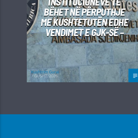
INSTITUCIONEVE TË
BËHET NË PËRPUTHJE
ME KUSHTETUTËN EDHE
VENDIMET E GJK-SË –
Kushtrim Guraj
7 GUSHT, 2026