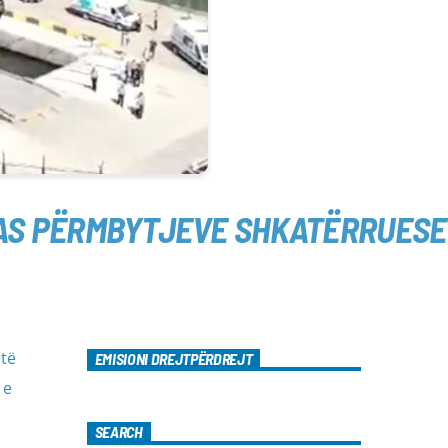
 PAS PËRMBYTJEVE SHKATËRRUESE
 të
EMISIONI DREJTPËRDREJT
 e
SEARCH