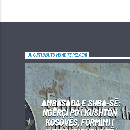
JU GJITHASHTU MUND TË PËLQENI
AMBASADA E SHBA-SË:
NGËRÇI PO I KUSHTON
KOSOVËS, FORMIMI I