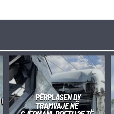
PËRPLASEN DY
TRAMVAJE NË
GJERMANI, RRETH 25 TË