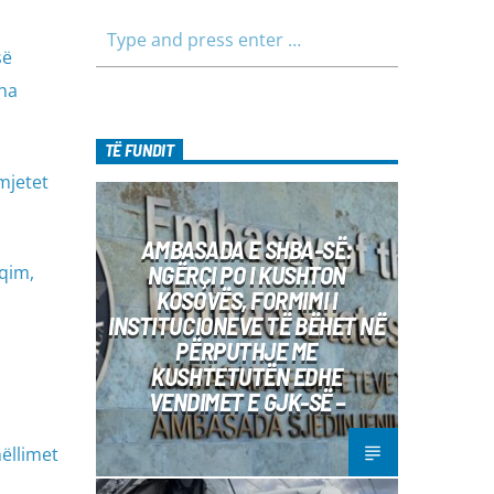
së
tha
TË FUNDIT
mjetet
AMBASADA E SHBA-SË:
NGËRÇI PO I KUSHTON
qim,
KOSOVËS, FORMIMI I
INSTITUCIONEVE TË BËHET NË
PËRPUTHJE ME
KUSHTETUTËN EDHE
VENDIMET E GJK-SË –
ëllimet