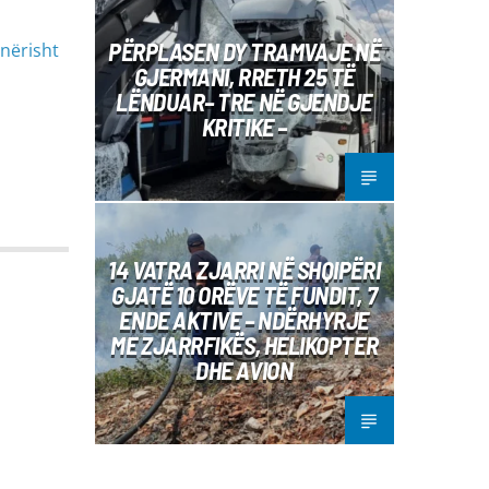
PËRPLASEN DY TRAMVAJE NË
anërisht
GJERMANI, RRETH 25 TË
LËNDUAR– TRE NË GJENDJE
KRITIKE –
14 VATRA ZJARRI NË SHQIPËRI
GJATË 10 ORËVE TË FUNDIT, 7
ENDE AKTIVE – NDËRHYRJE
ME ZJARRFIKËS, HELIKOPTER
DHE AVION