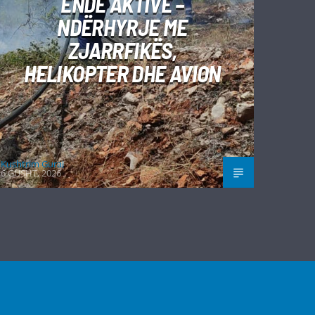
ENDE AKTIVE –
NDËRHYRJE ME
ZJARRFIKËS,
HELIKOPTER DHE AVION
Kushtrim Guraj
6 GUSHT, 2026