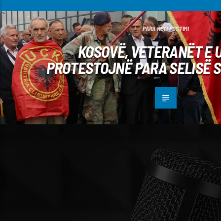
PARA KËTI POSTIMI
KOSOVË, VETERANËT E 
PROTESTOJNË PARA SELISË S