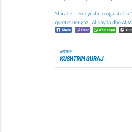
Shirat e rrëmbyeshëm nga stuhia “D
qytetet Bengazi, Al-Bayda dhe Al-M
Viber
WhatsApp
Share
Co
AUTHOR
KUSHTRIM GURAJ