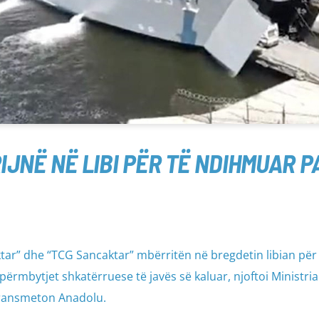
IJNË NË LIBI PËR TË NDIHMUAR
tar” dhe “TCG Sancaktar” mbërritën në bregdetin libian për
ërmbytjet shkatërruese të javës së kaluar, njoftoi Ministria
transmeton Anadolu.