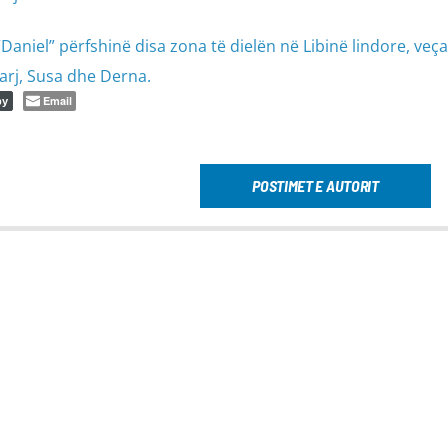
aniel” përfshinë disa zona të dielën në Libinë lindore, veç
arj, Susa dhe Derna.
Email
py
POSTIMET E AUTORIT