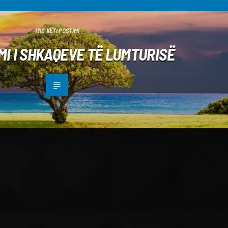
PAS KËTI POSTIMI
MI I SHKAQEVE TË LUMTURISË