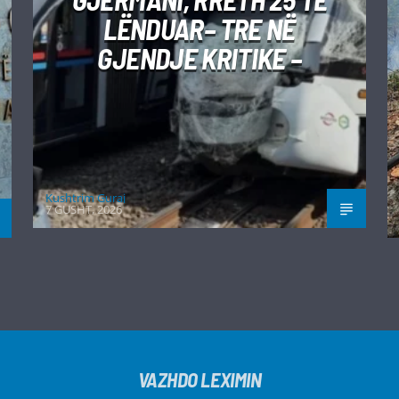
LËNDUAR– TRE NË
GJENDJE KRITIKE –
Kushtrim Guraj
7 GUSHT, 2026
VAZHDO LEXIMIN