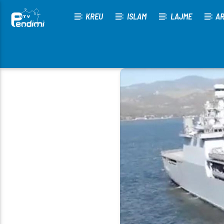
KREU
ISLAM
LAJME
AR
[There are no radio stations in the database]