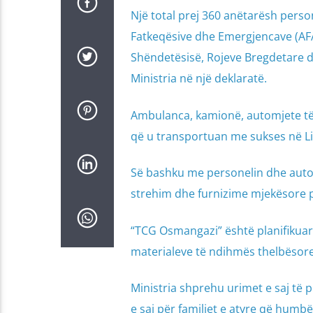
Një total prej 360 anëtarësh perso
Fatkeqësive dhe Emergjencave (AFA
Shëndetësisë, Rojeve Bregdetare dh
Ministria në një deklaratë.
Ambulanca, kamionë, automjete të 
që u transportuan me sukses në Libi
Së bashku me personelin dhe autom
strehim dhe furnizime mjekësore p
“TCG Osmangazi” është planifikuar 
materialeve të ndihmës thelbësore 
Ministria shprehu urimet e saj të 
e saj për familjet e atyre që humbë