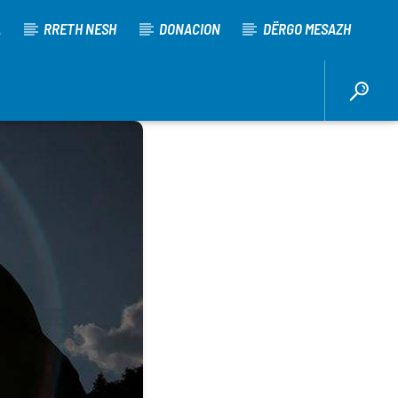
A
RRETH NESH
DONACION
DËRGO MESAZH