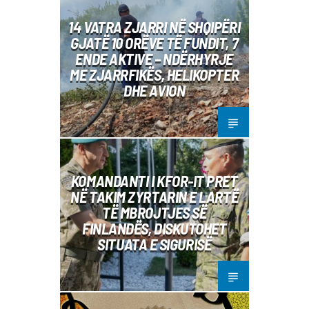
14 VATRA ZJARRI NË SHQIPËRI
GJATË 10 ORËVE TË FUNDIT, 7
ENDE AKTIVE – NDËRHYRJE
ME ZJARRFIKËS, HELIKOPTER
DHE AVION
KOMANDANTI I KFOR-IT PRET
NË TAKIM ZYRTARIN E LARTË
TË MBROJTJES SË
FINLANDËS, DISKUTOHET
SITUATA E SIGURISË