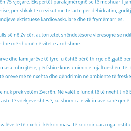
n 75-vjeçare. Ekspertët paralajmërojnë se të moshuarit ja
isë, për shkak të rrezikut më të lartë për dehidratim, godit
ndjeve ekzistuese kardiovaskulare dhe të frymëmarrjes.
sisë në Zvicër, autoritetet shëndetësore vlerësojnë se ndik
t edhe më shumë në vitet e ardhshme.
ve dhe familjarëve të tyre, u është bërë thirrje që gjatë pe
 masa mbrojtëse, përfshirë konsumimin e mjaftueshëm të l
atë orëve më të nxehta dhe qëndrimin në ambiente të freskë
nuk prek vetëm Zvicrën. Në valët e fundit të të nxehtit në 
 raste të vdekjeve shtesë, ku shumica e viktimave kanë qenë
 valëve të të nxehtit kërkon masa të koordinuara nga institu