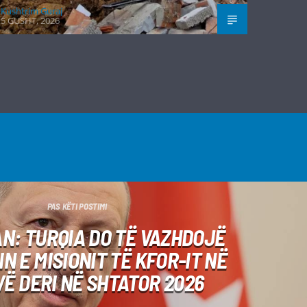
Kushtrim Guraj
5 GUSHT, 2026
PAS KËTI POSTIMI
N: TURQIA DO TË VAZHDOJË
N E MISIONIT TË KFOR-IT NË
Ë DERI NË SHTATOR 2026