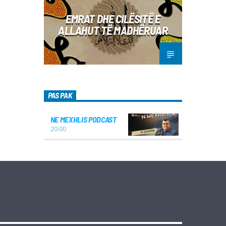
EMRAT DHE CILËSITË E
ALLAHUT TË MADHËRUAR
PAS PAK
NE MEXHLIS PODCAST
20:00