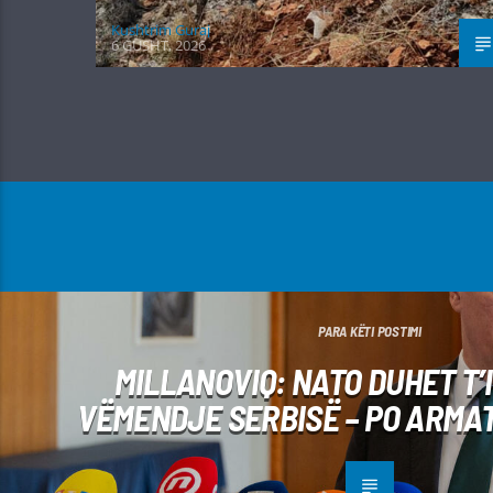
Kushtrim Guraj
6 GUSHT, 2026
PARA KËTI POSTIMI
MILLANOVIQ: NATO DUHET T’
VËMENDJE SERBISË – PO ARMA