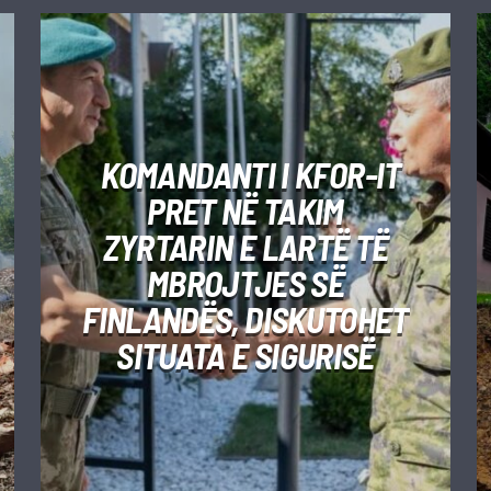
KOMANDANTI I KFOR-IT
PRET NË TAKIM
ZYRTARIN E LARTË TË
MBROJTJES SË
FINLANDËS, DISKUTOHET
SITUATA E SIGURISË