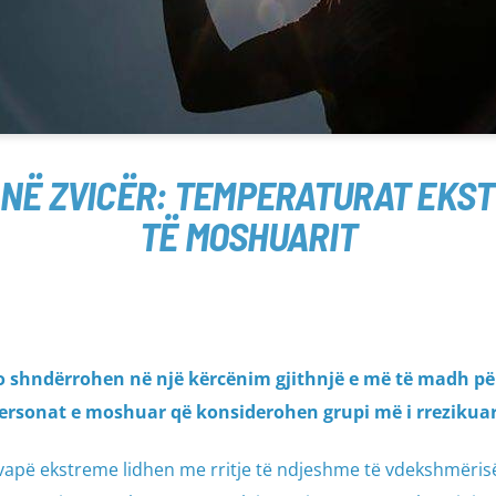
 NË ZVICËR: TEMPERATURAT EKS
TË MOSHUARIT
po shndërrohen në një kërcënim gjithnjë e më të madh pë
personat e moshuar që konsiderohen grupi më i rrezikuar
e vapë ekstreme lidhen me rritje të ndjeshme të vdekshmëris