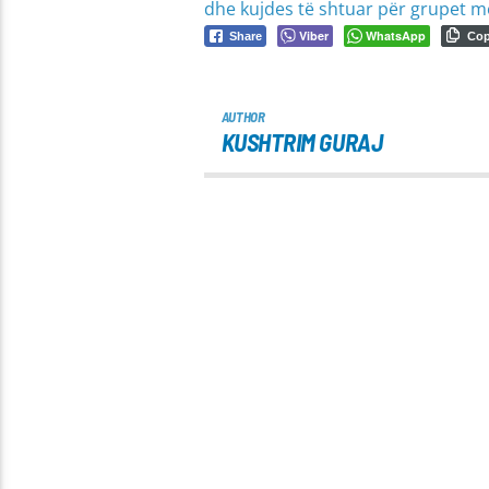
dhe kujdes të shtuar për grupet m
Viber
WhatsApp
Share
Co
AUTHOR
KUSHTRIM GURAJ