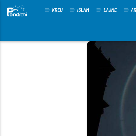
KREU
ISLAM
LAJME
AR
[There are no radio stations in the database]