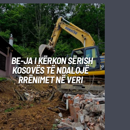
BE-JA I KËRKON SËRISH
KOSOVËS TË NDALOJË
RRËNIMET NË VERI