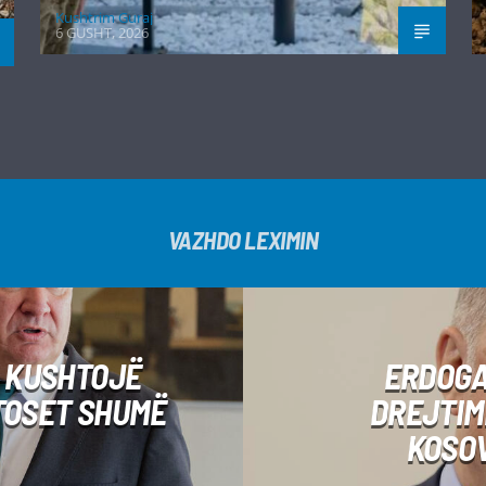
Kushtrim Guraj
6 GUSHT, 2026
VAZHDO LEXIMIN
I KUSHTOJË
ERDOGA
TOSET SHUMË
DREJTIMI
KOSOV