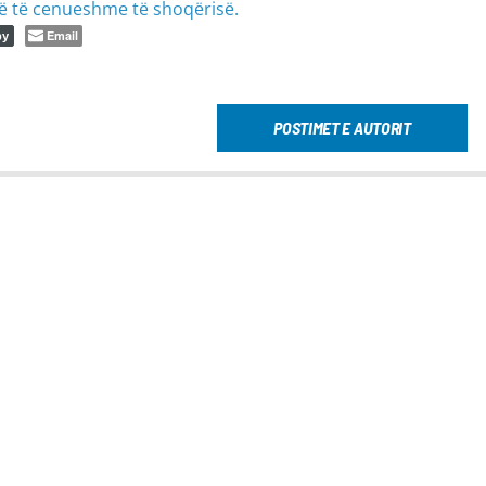
ë të cenueshme të shoqërisë.
Email
py
POSTIMET E AUTORIT