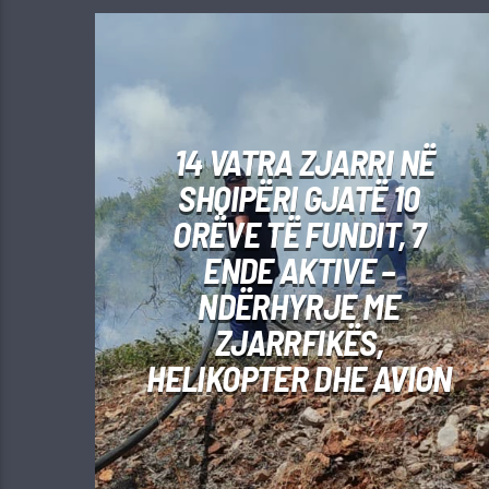
14 VATRA ZJARRI NË
SHQIPËRI GJATË 10
ORËVE TË FUNDIT, 7
ENDE AKTIVE –
NDËRHYRJE ME
ZJARRFIKËS,
HELIKOPTER DHE AVION