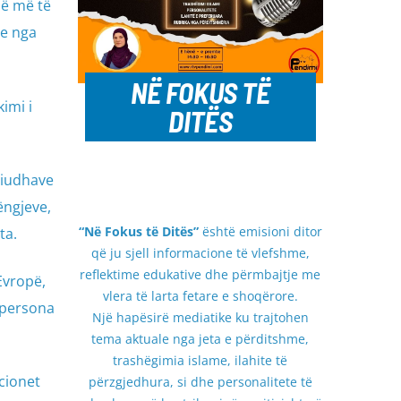
në më të
je nga
NË FOKUS TË
imi i
DITËS
riudhave
ëngjeve,
“Në Fokus të Ditës”
është emisioni ditor
ta.
që ju sjell informacione të vlefshme,
reflektime edukative dhe përmbajtje me
Evropë,
vlera të larta fetare e shoqërore.
 persona
Një hapësirë mediatike ku trajtohen
tema aktuale nga jeta e përditshme,
trashëgimia islame, ilahite të
cionet
përzgjedhura, si dhe personalitete të