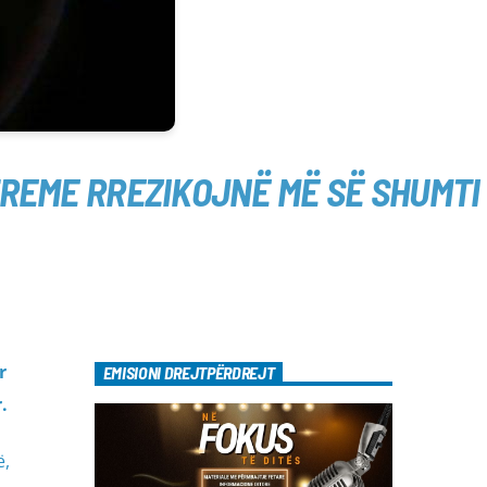
TREME RREZIKOJNË MË SË SHUMTI
r
EMISIONI DREJTPËRDREJT
.
ë,