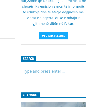
ndryshme që kontribuojnë pozitivisht në
shoqëri.Ky emision synon të informojë,
të edukojë dhe të afrojë dëgjuesin me
vlerat e sinqerta, duke e mbajtur
gjithmonë
ditën në fokus
.
INFO AND EPISODES
SEARCH
TË FUNDIT