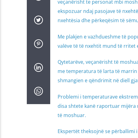
veçanërisht te personat mbi moshë
ekspozuar ndaj pasojave të nxehtës
nxehtësia dhe përkeqësim të sëmu
Me plakjen e vazhdueshme të popull
valëve të të nxehtit mund të rrite
Qytetarëve, veçanërisht të moshuar
me temperatura të larta të marrin
shmangien e qëndrimit në diell gj
Problemi i temperaturave ekstreme 
disa shtete kanë raportuar mijëra
të moshuar.
Ekspertët theksojnë se përballimi i