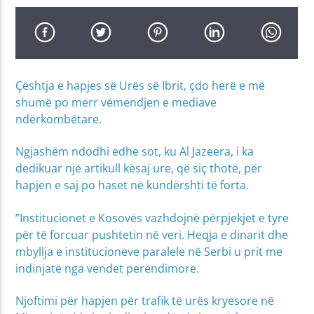
Çështja e hapjes së Urës së Ibrit, çdo herë e më
shumë po merr vëmendjen e mediave
ndërkombëtare.
Ngjashëm ndodhi edhe sot, ku Al Jazeera, i ka
dedikuar një artikull kësaj ure, që siç thotë, për
hapjen e saj po haset në kundërshti të forta.
”Institucionet e Kosovës vazhdojnë përpjekjet e tyre
për të forcuar pushtetin në veri. Heqja e dinarit dhe
mbyllja e institucioneve paralele në Serbi u prit me
indinjatë nga vendet perëndimore.
Njoftimi për hapjen për trafik të urës kryesore në