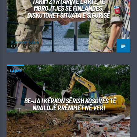
TAKIM ZYRTARIN E LARTË TË
MBROJTJES SË FINLANDËS,
DISKUTOHET SITUATA E SIGURISË
Kushtrim Guraj
6 GUSHT, 2026
LAJME
BE-JA I KËRKON SËRISH KOSOVËS TË
NDALOJË RRËNIMET NË VERI