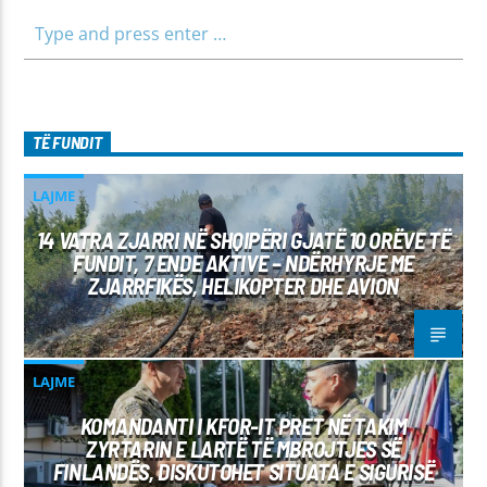
TË FUNDIT
LAJME
14 VATRA ZJARRI NË SHQIPËRI GJATË 10 ORËVE TË
FUNDIT, 7 ENDE AKTIVE – NDËRHYRJE ME
ZJARRFIKËS, HELIKOPTER DHE AVION
LAJME
KOMANDANTI I KFOR-IT PRET NË TAKIM
ZYRTARIN E LARTË TË MBROJTJES SË
FINLANDËS, DISKUTOHET SITUATA E SIGURISË