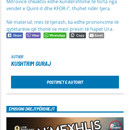
Mitrovicë shkaktoi edhe kundërshtime të forta nga
vendet e Quint-it dhe KFOR-i”, thuhet ndër tjera.
Në material, mes të tjerash, ka edhe prononcime të
qytetarëve që thonë se mezi presin të hapet Ura.
Viber
WhatsApp
Email
Share
Copy
AUTHOR
KUSHTRIM GURAJ
POSTIMET E AUTORIT
EMISIONI DREJTPËRDREJT