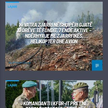
LAJME
14 VATRA ZJARRI NË SHQIPËRI GJATË
10 ORËVE TË FUNDIT, 7 ENDE AKTIVE –
NDËRHYRJE ME ZJARRFIKËS,
HELIKOPTER DHE AVION
Kushtrim Guraj
6 GUSHT, 2026
LAJME
KOMANDANTI I KFOR-IT PRET NË