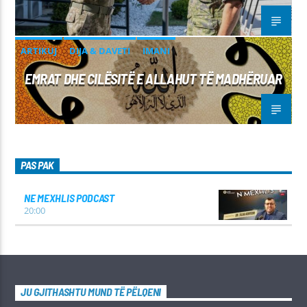
ARTIKUJ
DIJA & DAVETI
IMANI
EMRAT DHE CILËSITË E ALLAHUT TË MADHËRUAR
PAS PAK
NE MEXHLIS PODCAST
20:00
JU GJITHASHTU MUND TË PËLQENI