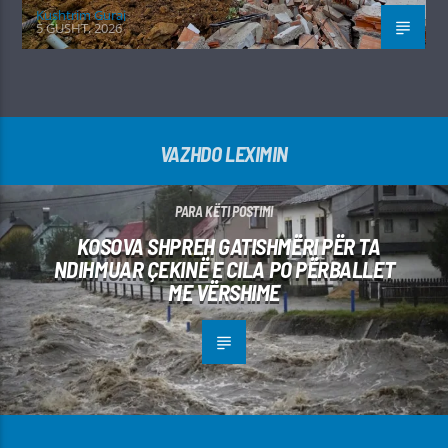
Kushtrim Guraj
5 GUSHT, 2026
VAZHDO LEXIMIN
PARA KËTI POSTIMI
KOSOVA SHPREH GATISHMËRI PËR TA
NDIHMUAR ÇEKINË E CILA PO PËRBALLET
ME VËRSHIME