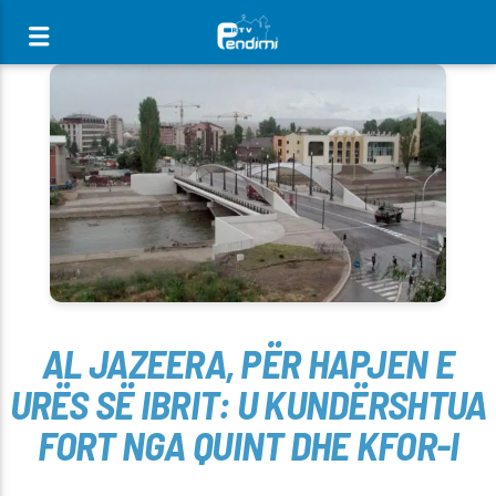
[There are no radio stations in the database]
AL JAZEERA, PËR HAPJEN E
URËS SË IBRIT: U KUNDËRSHTUA
FORT NGA QUINT DHE KFOR-I