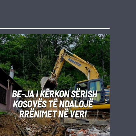
BE-JA I KËRKON SËRISH
KOSOVËS TË NDALOJË
RRËNIMET NË VERI