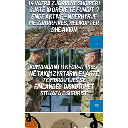
14 VATRA ZJARRI NË SHQIPËRI
GJATË 10 ORËVE TË FUNDIT, 7
ENDE AKTIVE – NDËRHYRJE
ME ZJARRFIKËS, HELIKOPTER
DHE AVION
KOMANDANTI I KFOR-IT PRET
NË TAKIM ZYRTARIN E LARTË
TË MBROJTJES SË
FINLANDËS, DISKUTOHET
SITUATA E SIGURISË