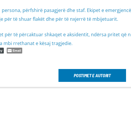
 persona, përfshirë pasagjerë dhe staf. Ekipet e emergjenc
për të shuar flakët dhe për të nxjerrë të mbijetuarit.
t për të përcaktuar shkaqet e aksidentit, ndërsa pritet që n
ja mbi rrethanat e kësaj tragjedie.
Email
py
POSTIMET E AUTORIT