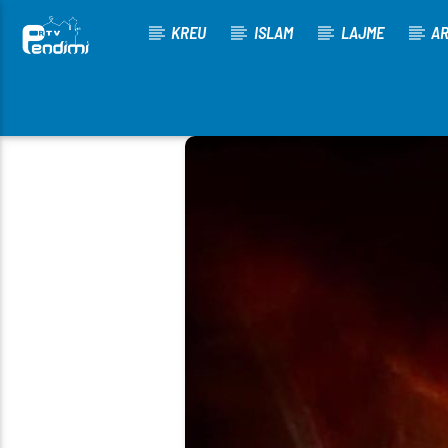
KREU
ISLAM
LAJME
AR
[There are no radio stations in the database]