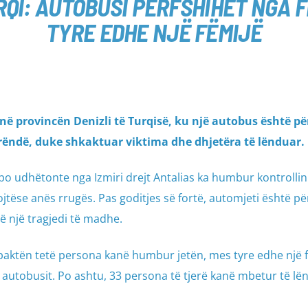
QI: AUTOBUSI PËRFSHIHET NGA 
TYRE EDHE NJË FËMIJË
në provincën Denizli të Turqisë, ku një autobus është pë
ë rëndë, duke shkaktuar viktima dhe dhjetëra të lënduar.
po udhëtonte nga Izmiri drejt Antalias ka humbur kontrolli
tëse anës rrugës. Pas goditjes së fortë, automjeti është pë
në një tragjedi të madhe.
 paktën tetë persona kanë humbur jetën, mes tyre edhe një 
i autobusit. Po ashtu, 33 persona të tjerë kanë mbetur të lë