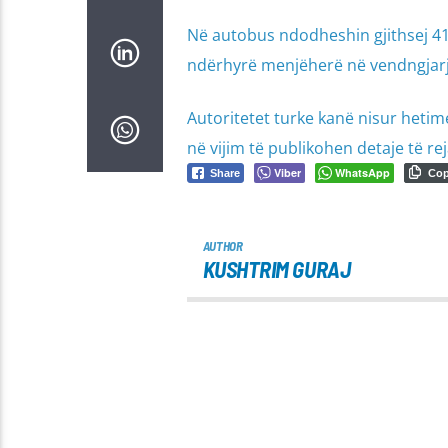
Në autobus ndodheshin gjithsej 41
ndërhyrë menjëherë në vendngjarje 
Autoritetet turke kanë nisur hetime
në vijim të publikohen detaje të re
Viber
WhatsApp
Share
Co
AUTHOR
KUSHTRIM GURAJ