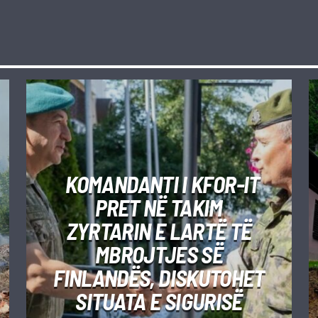
KOMANDANTI I KFOR-IT
PRET NË TAKIM
ZYRTARIN E LARTË TË
MBROJTJES SË
FINLANDËS, DISKUTOHET
SITUATA E SIGURISË