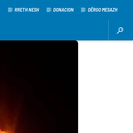
A
RRETH NESH
DONACION
DËRGO MESAZH