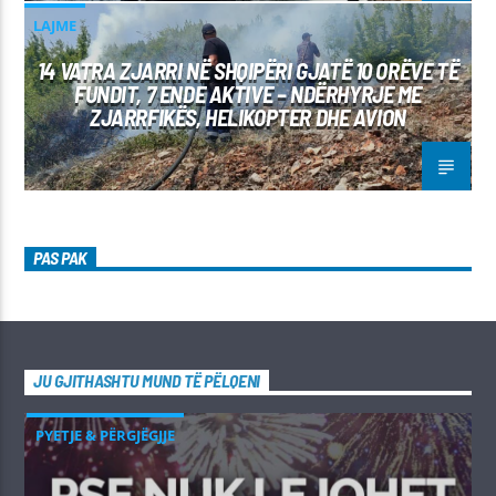
LAJME
14 VATRA ZJARRI NË SHQIPËRI GJATË 10 ORËVE TË
FUNDIT, 7 ENDE AKTIVE – NDËRHYRJE ME
ZJARRFIKËS, HELIKOPTER DHE AVION
PAS PAK
JU GJITHASHTU MUND TË PËLQENI
PYETJE & PËRGJËGJJE