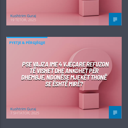
Kushtrim Guraj
19 TETOR, 2025
PYETJE & PËRGJËGJJE
PSE VAJZA IME 4 VJEÇARE REFUZON
TË VISHET DHE ANKOHET PËR
DHEMBJE, NDONËSE MJEKËT THONË
SE ËSHTË MIRË?
Kushtrim Guraj
7 SHTATOR, 2025