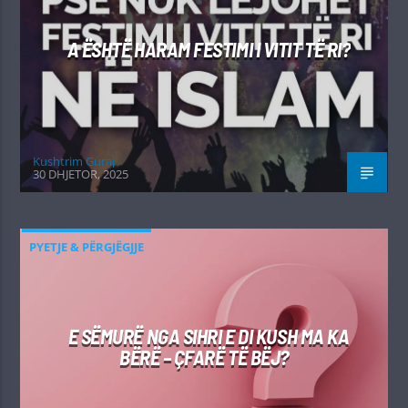
A ËSHTË HARAM FESTIMI I VITIT TË RI?
Kushtrim Guraj
30 DHJETOR, 2025
PYETJE & PËRGJËGJJE
E SËMURË NGA SIHRI E DI KUSH MA KA
BËRË – ÇFARË TË BËJ?