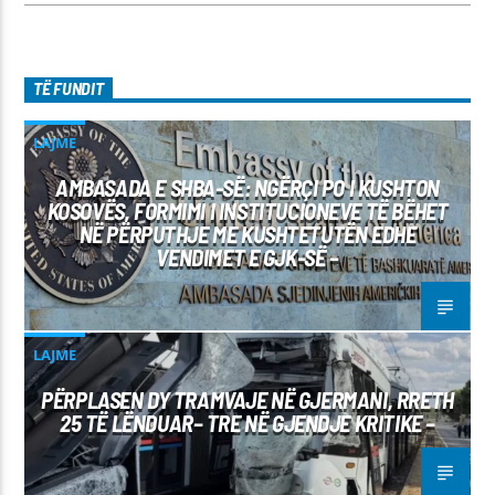
TË FUNDIT
LAJME
AMBASADA E SHBA-SË: NGËRÇI PO I KUSHTON
KOSOVËS, FORMIMI I INSTITUCIONEVE TË BËHET
NË PËRPUTHJE ME KUSHTETUTËN EDHE
VENDIMET E GJK-SË –
LAJME
PËRPLASEN DY TRAMVAJE NË GJERMANI, RRETH
25 TË LËNDUAR– TRE NË GJENDJE KRITIKE –