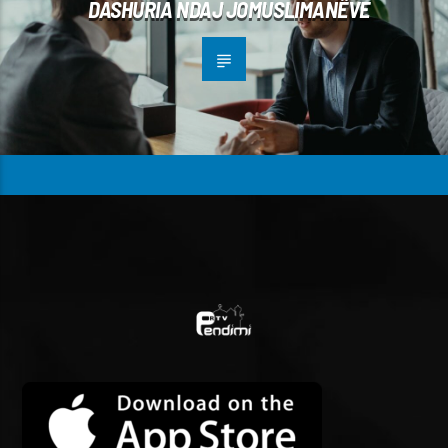
DASHURIA NDAJ JOMUSLIMANËVE