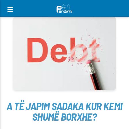
[There are no radio stations in the database]
A TË JAPIM SADAKA KUR KEMI
SHUMË BORXHE?