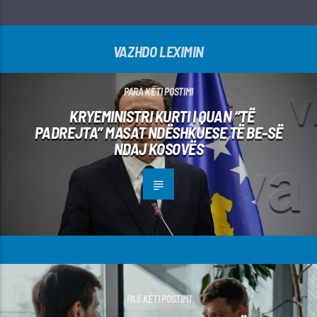
VAZHDO LEXIMIN
PARA KËTI POSTIMI
KRYEMINISTRI KURTI I QUAN “TË
PADREJTA” MASAT NDËSHKUESE TË BE-SË
NDAJ KOSOVËS
PAS KËTI POSTIMI