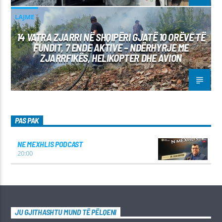
LAJME
14 VATRA ZJARRI NË SHQIPËRI GJATË 10 ORËVE TË
FUNDIT, 7 ENDE AKTIVE – NDËRHYRJE ME
ZJARRFIKËS, HELIKOPTER DHE AVION
PAS PAK
NE MEXHLIS PODCAST
20:00
JU GJITHASHTU MUND TË PËLQENI