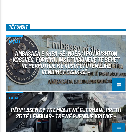
TË FUNDIT
LAJME
AMBASADA E SHBA-SË: NGËRÇI PO I KUSHTON
KOSOVËS, FORMIMI I INSTITUCIONEVE TË BËHET
NË PËRPUTHJE ME KUSHTETUTËN EDHE
VENDIMET E GJK-SË –
LAJME
PËRPLASEN DY TRAMVAJE NË GJERMANI, RRETH
25 TË LËNDUAR– TRE NË GJENDJE KRITIKE –