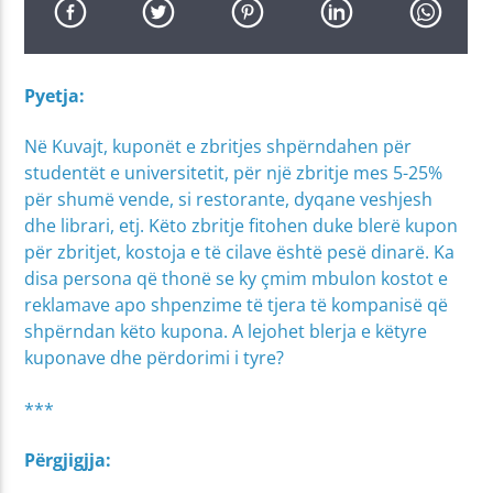
Pyetja:
Në Kuvajt, kuponët e zbritjes shpërndahen për
studentët e universitetit, për një zbritje mes 5-25%
për shumë vende, si restorante, dyqane veshjesh
dhe librari, etj. Këto zbritje fitohen duke blerë kupon
për zbritjet, kostoja e të cilave është pesë dinarë. Ka
disa persona që thonë se ky çmim mbulon kostot e
reklamave apo shpenzime të tjera të kompanisë që
shpërndan këto kupona. A lejohet blerja e këtyre
kuponave dhe përdorimi i tyre?
***
Përgjigjja: