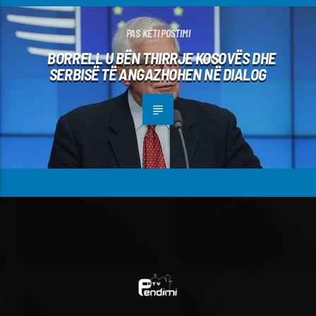
PAS KËTI POSTIMI
BORRELL U BËN THIRRJE KOSOVËS DHE
SERBISË TË ANGAZHOHEN NË DIALOG