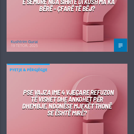
E SËMURË NGA SIHRI E DI KUSH MA KA
BËRË – ÇFARË TË BËJ?
Kushtrim Guraj
19 TETOR, 2025
PYETJE & PËRGJËGJJE
PSE VAJZA IME 4 VJEÇARE REFUZON
TË VISHET DHE ANKOHET PËR
DHEMBJE, NDONËSE MJEKËT THONË
SE ËSHTË MIRË?