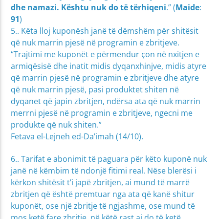
dhe namazi. Kështu nuk do të tërhiqeni
.” (
Maide
:
91
)
5.. Këta lloj kuponësh janë të dëmshëm për shitësit
që nuk marrin pjesë në programin e zbritjeve.
“Trajtimi me kuponët e përmendur çon në nxitjen e
armiqësisë dhe inatit midis dyqanxhinjve, midis atyre
që marrin pjesë në programin e zbritjeve dhe atyre
që nuk marrin pjesë, pasi produktet shiten në
dyqanet që japin zbritjen, ndërsa ata që nuk marrin
merrni pjesë në programin e zbritjeve, ngecni me
produkte që nuk shiten.”
Fetava el-Lejneh ed-Da’imah (14/10).
6.. Tarifat e abonimit të paguara për këto kuponë nuk
janë në këmbim të ndonjë fitimi real. Nëse blerësi i
kërkon shitësit t’i japë zbritjen, ai mund të marrë
zbritjen që është premtuar nga ata që kanë shitur
kuponët, ose një zbritje të ngjashme, ose mund të
mos ketë fare zbritje, në këtë rast ai do të ketë