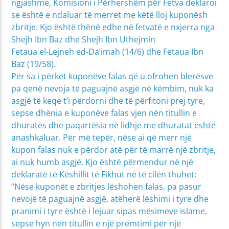
ngjashme, Komisioni i Përhershëm për Fetva deklaroi
se është e ndaluar të merret me këtë lloj kuponësh
zbritje. Kjo është thënë edhe në fetvatë e nxjerra nga
Shejh Ibn Baz dhe Shejh Ibn Uthejmin
Fetaua el-Lejneh ed-Da’imah (14/6) dhe Fetaua Ibn
Baz (19/58).
Për sa i përket kuponëve falas që u ofrohen blerësve
pa qenë nevoja të paguajnë asgjë në këmbim, nuk ka
asgjë të keqe t’i përdorni dhe të përfitoni prej tyre,
sepse dhënia e kuponëve falas vjen nën titullin e
dhuratës dhe paqartësia në lidhje me dhuratat është
anashkaluar. Për më tepër, nëse ai që merr një
kupon falas nuk e përdor atë për të marrë një zbritje,
ai nuk humb asgjë. Kjo është përmendur në një
deklaratë të Këshillit të Fikhut në të cilën thuhet:
“Nëse kuponët e zbritjes lëshohen falas, pa pasur
nevojë të paguajnë asgjë, atëherë lëshimi i tyre dhe
pranimi i tyre është i lejuar sipas mësimeve islame,
sepse hyn nën titullin e një premtimi për një