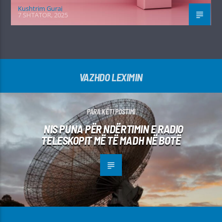
Kushtrim Guraj
7 SHTATOR, 2025
VAZHDO LEXIMIN
PARA KËTI POSTIMI
NIS PUNA PËR NDËRTIMIN E RADIO
TELESKOPIT MË TË MADH NË BOTË