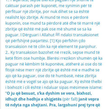
caktuar parash për kuponët, me synimin për të
përfituar një zbritje, por nuk dihet se sa është
realisht kjo zbritje. Ai mund të mos e përdorë
kuponin, ose mund ta përdorë atë dhe të marrë një
zbritje që është më pak ose më shumë se sa ka
paguar. I Dërguari i Allahut ﷺ ndaloi transaksionet
që përfshijnë paqartësi. [1] Kjo përfshin çdo
transaksion në të cilin ka një element të panjohur.
2.. Ky transaksion bazohet në rrezik, sepse mund të
ketë fitim ose humbje. Blerësi rrezikon shumën që ka
paguar në këmbim të kuponëve, atëherë ai ose do të
fitojë nëse merr një zbritje që është më e madhe se
ajo që ka paguar, ose do të humbasë, nëse zbritja
është më e vogël se ajo që ka paguar. Ky është thelbi
i bixhozit i cili është i ndaluar sipas mësimeve islame:
“
O ju që besuat, s’ka dyshim se vera, bixhozi,
idhujt dhe hedhja e shigjetës
(për fall)
janë vepra
të ndyta nga shejtani. Pra, largohuni prej tyre që