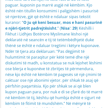
paguar. kuponin pa marrë asgjë në këmbim. Kjo
është nën titullin konsumimi i paligjshëm i pasurisë
së njerëzve, gjë që është e ndaluar sipas tekstit
kuranor: “
O ju që keni besuar, mos e hani pasurinë
e njëri-tjetrit padrejtësisht
.” (
Nisa
’:
29
) Këshilli i
Fikhut i Lidhjes Botërore Myslimane lëshoi ​​një
deklaratë në seancën e tij të tetëmbëdhjetë duke
thënë se është e ndaluar tregtimi i këtyre kuponave.
Ndër të tjera ata deklaruan: “Pas dëgjimit të
hulumtimit të paraqitur për këtë temë dhe një
diskutimi të madh, u konstatua se nuk lejohet lëshimi
ose blerja e kuponëve të zbritjes të përmendura,
nëse kjo është në këmbim të pagesës së një çmimi të
caktuar ose një abonimi vjetor. për shkak të asaj që
përfshin paqartësia. Kjo për shkak se ai që blen
kupon paguan para, por nuk e di se çfarë do të marrë
në këmbim të tij, kështu që humbja është e sigurt në
këmbim të fitimit të mundshëm.” Në mënyrë të