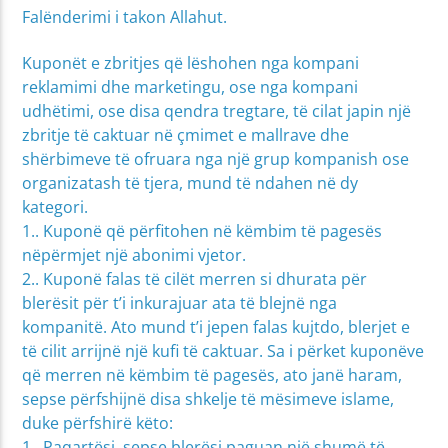
Falënderimi i takon Allahut.
Kuponët e zbritjes që lëshohen nga kompani
reklamimi dhe marketingu, ose nga kompani
udhëtimi, ose disa qendra tregtare, të cilat japin një
zbritje të caktuar në çmimet e mallrave dhe
shërbimeve të ofruara nga një grup kompanish ose
organizatash të tjera, mund të ndahen në dy
kategori.
1.. Kuponë që përfitohen në këmbim të pagesës
nëpërmjet një abonimi vjetor.
2.. Kuponë falas të cilët merren si dhurata për
blerësit për t’i inkurajuar ata të blejnë nga
kompanitë. Ato mund t’i jepen falas kujtdo, blerjet e
të cilit arrijnë një kufi të caktuar. Sa i përket kuponëve
që merren në këmbim të pagesës, ato janë haram,
sepse përfshijnë disa shkelje të mësimeve islame,
duke përfshirë këto:
1.. Paqartësi, sepse blerësi paguan një shumë të