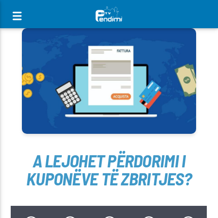
[There are no radio stations in the database]
A LEJOHET PËRDORIMI I
KUPONËVE TË ZBRITJES?