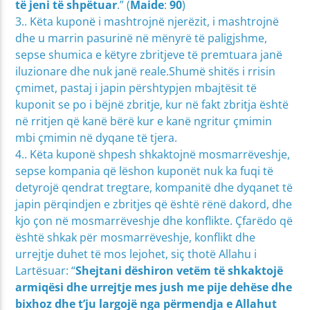
të jeni të shpëtuar
.” (
Maide
:
90
)
3.. Këta kuponë i mashtrojnë njerëzit, i mashtrojnë
dhe u marrin pasurinë në mënyrë të paligjshme,
sepse shumica e këtyre zbritjeve të premtuara janë
iluzionare dhe nuk janë reale.
Shumë shitës i rrisin
çmimet, pastaj i japin përshtypjen mbajtësit të
kuponit se po i bëjnë zbritje, kur në fakt zbritja është
në rritjen që kanë bërë kur e kanë ngritur çmimin
mbi çmimin në dyqane të tjera.
4.. Këta kuponë shpesh shkaktojnë mosmarrëveshje,
sepse kompania që lëshon kuponët nuk ka fuqi të
detyrojë qendrat tregtare, kompanitë dhe dyqanet të
japin përqindjen e zbritjes që është rënë dakord, dhe
kjo çon në mosmarrëveshje dhe konflikte. Çfarëdo që
është shkak për mosmarrëveshje, konflikt dhe
urrejtje duhet të mos lejohet, siç thotë Allahu i
Lartësuar: “
Shejtani dëshiron vetëm të shkaktojë
armiqësi dhe urrejtje mes jush me pije dehëse dhe
bixhoz dhe t’ju largojë nga përmendja e Allahut