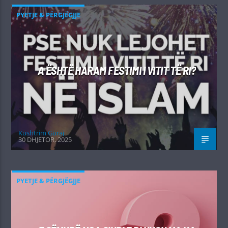
PYETJE & PËRGJËGJJE
A ËSHTË HARAM FESTIMI I VITIT TË RI?
Kushtrim Guraj
30 DHJETOR, 2025
PYETJE & PËRGJËGJJE