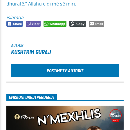
dhuratë.” Allahu e di më së miri.
islamqa
Viber
WhatsApp
Email
Share
Copy
AUTHOR
KUSHTRIM GURAJ
POSTIMET E AUTORIT
EMISIONI DREJTPËRDREJT