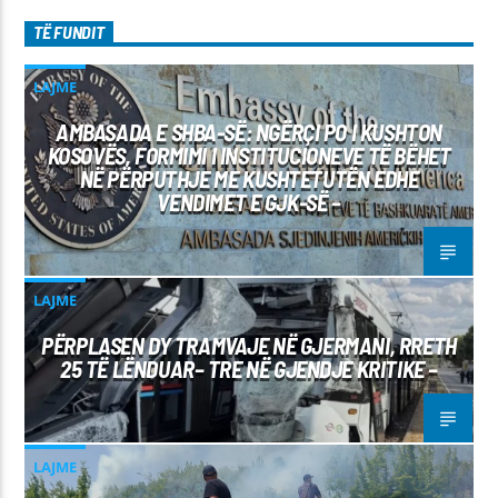
TË FUNDIT
LAJME
AMBASADA E SHBA-SË: NGËRÇI PO I KUSHTON
KOSOVËS, FORMIMI I INSTITUCIONEVE TË BËHET
NË PËRPUTHJE ME KUSHTETUTËN EDHE
VENDIMET E GJK-SË –
LAJME
PËRPLASEN DY TRAMVAJE NË GJERMANI, RRETH
25 TË LËNDUAR– TRE NË GJENDJE KRITIKE –
LAJME