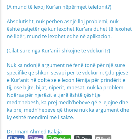
(A mund të lexoj Kur’an nëpërmjet telefonit?)
Absolutisht, nuk përbën asnjë lloj problemi, nuk
është patjetër që kur lexohet Kur’ani duhet të lexohet
në libër, mund të lexohet edhe në aplikacion.
(Cilat sure nga Kur’ani i shkojnë të vdekurit?)
Nuk ka ndonjë argument në fenë tonë për një sure
specifike që shkon sevapi për të vdekurin. Çdo pjesë
e Kur’anit në qoftë se e lexon fëmija për prindërit e
tij, ose bijtë, bijat, nipërit, mbesat, nuk ka problem.
Ndërsa për njerëzit e tjerë është çështje
medh’hebesh, ka prej medh’hebeve që e lejojnë dhe
ka prej medh’hebeve që thonë nuk ka argument dhe
ky është mendimi më i saktë.
Dr. Imam Ahmed Kalaja
Viber
WhatsApp
Email
Share
Copy