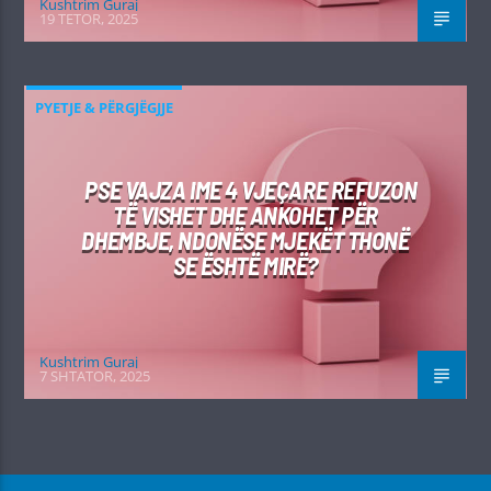
Kushtrim Guraj
19 TETOR, 2025
PYETJE & PËRGJËGJJE
PSE VAJZA IME 4 VJEÇARE REFUZON
TË VISHET DHE ANKOHET PËR
DHEMBJE, NDONËSE MJEKËT THONË
SE ËSHTË MIRË?
Kushtrim Guraj
7 SHTATOR, 2025