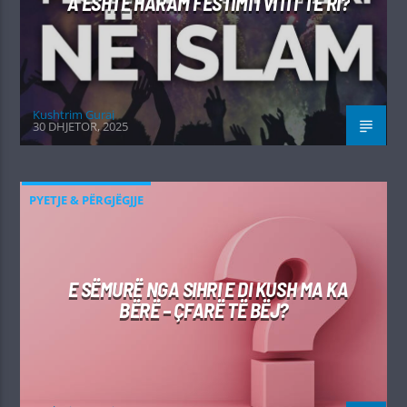
A ËSHTË HARAM FESTIMI I VITIT TË RI?
Kushtrim Guraj
30 DHJETOR, 2025
PYETJE & PËRGJËGJJE
E SËMURË NGA SIHRI E DI KUSH MA KA
BËRË – ÇFARË TË BËJ?