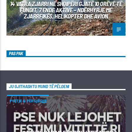
14 VATRA ZJARRI NË SHQIPËRI GJATË 10 ORËVE TË
FUNDIT, 7 ENDE AKTIVE – NDËRHYRJE ME
ZJARRFIKËS, HELIKOPTER DHE AVION
PAS PAK
JU GJITHASHTU MUND TË PËLQENI
PYETJE & PËRGJËGJJE