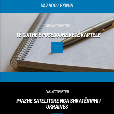
VAZHDO LEXIMIN
PARA KËTI POSTIMI
TË GJITHË E POSEDOJMË KËTË KARTELË
PAS KËTI POSTIMI
IMAZHE SATELITORE NGA SHKATËRRIMI I
UKRAINËS