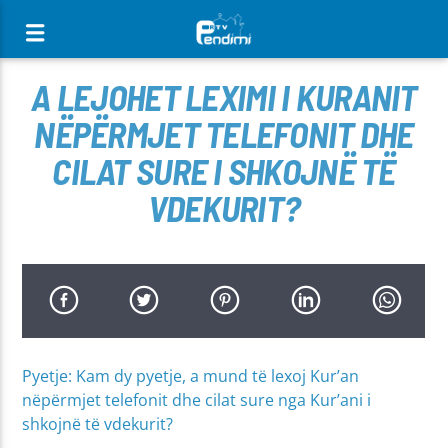
[There are no radio stations in the database]
A LEJOHET LEXIMI I KURANIT
NËPËRMJET TELEFONIT DHE
CILAT SURE I SHKOJNË TË
VDEKURIT?
Pyetje: Kam dy pyetje, a mund të lexoj Kur’an
nëpërmjet telefonit dhe cilat sure nga Kur’ani i
shkojnë të vdekurit?