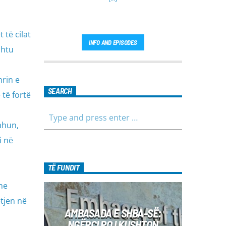
 të cilat
INFO AND EPISODES
shtu
rin e
SEARCH
 të fortë
ahun,
i në
TË FUNDIT
he
tjen në
AMBASADA E SHBA-SË:
NGËRÇI PO I KUSHTON