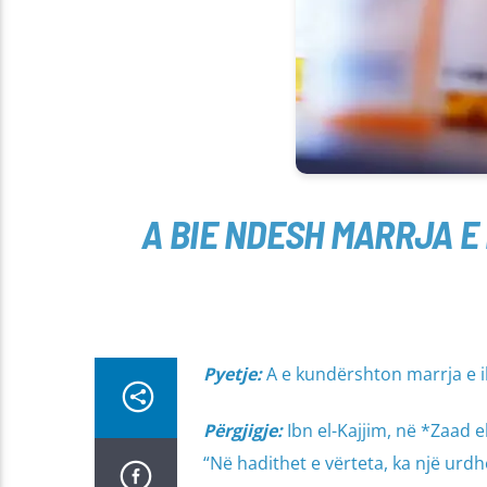
A BIE NDESH MARRJA 
Pyetje:
A e kundërshton marrja e i
Përgjigje:
Ibn el-Kajjim, në *Zaad e
“Në hadithet e vërteta, ka një urd