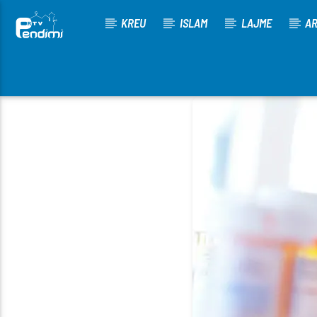
KREU
ISLAM
LAJME
AR
[There are no radio stations in the database]