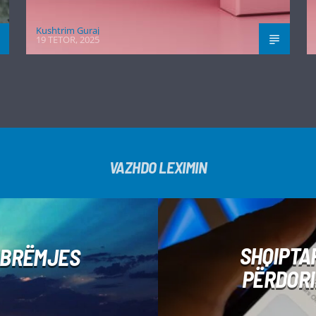
Kushtrim Guraj
19 TETOR, 2025
VAZHDO LEXIMIN
SHQIPTA
 MBRËMJES
PËRDORI