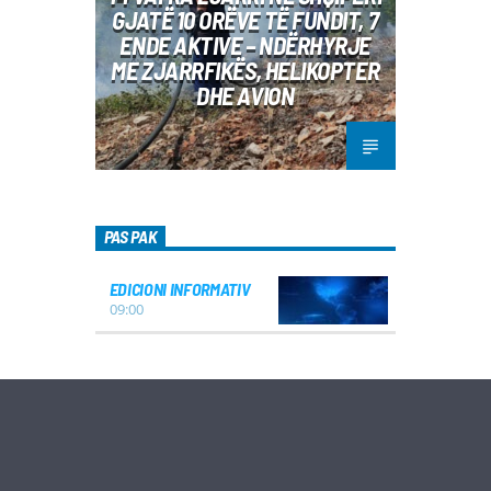
GJATË 10 ORËVE TË FUNDIT, 7
ENDE AKTIVE – NDËRHYRJE
ME ZJARRFIKËS, HELIKOPTER
DHE AVION
PAS PAK
EDICIONI INFORMATIV
09:00