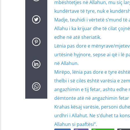
mbështetjes në Allahun, mu siç larg
kundërtave të tyre, nuk e kundërsh
Madje, teuhidi i vërtetë s’mund të
Allahu i ka krijuar dhe të cilat ço
edhe në atë sheriatik.
Lënia pas dore e mënyrave/mjetev
urtësinë hyjnore, sepse ai që i lë
në Allahun.
Mirëpo, lënia pas dore e tyre ësht
thelbi i së cilës është varësia e ze
angazhimin e tij fetar, ashtu edhe 
dëmtonte atë në angazhimin fetar d
Krahas kësaj varësie, personi duh
urdhri i Allahut. Ne s’duhet ta ko
Allahun si paaftësi”.