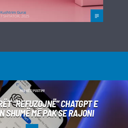
Kushtrim Guraj
7 SHTATOR, 2025
PAS KËTI POSTIMI
RËT “REFUZOJNË” CHATGPT E
N SHUMË MË PAK SE RAJONI