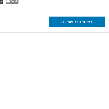
Email
py
POSTIMET E AUTORIT