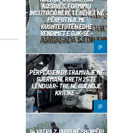
KOSOVËS, FORMIMI I
INSTITUCIONEVE TË BËHET NË
PËRPUTHJE ME
KUSHTETUTËN EDHE
VENDIMET E GJK-SË –
PËRPLASEN DY TRAMVAJE NË
GJERMANI, RRETH 25 TË
LËNDUAR– TRE NË GJENDJE
KRITIKE –
14 VATRA ZJARRI NË SHQIPËRI