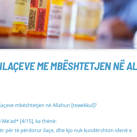
E ILAÇEVE ME MBËSHTETJEN NË A
laçeve mbështetjen në Allahun [tewekkul]?
l-Me’ad* [4/15], ka thënë:
hër për të përdorur ilaçe, dhe kjo nuk kundërshton idenë e