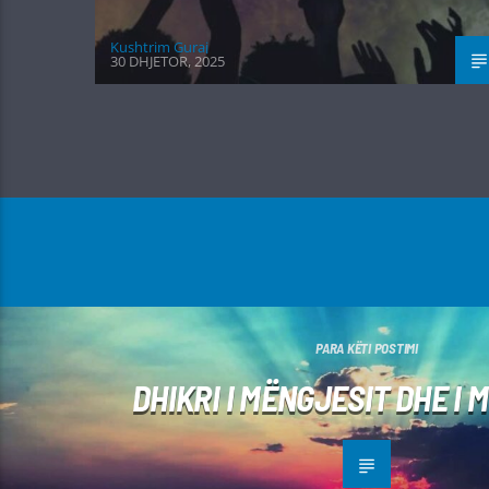
Kushtrim Guraj
30 DHJETOR, 2025
PARA KËTI POSTIMI
DHIKRI I MËNGJESIT DHE I