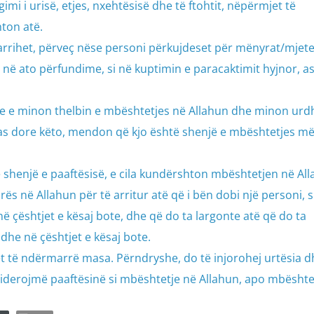
imi i urisë, etjes, nxehtësisë dhe të ftohtit, nëpërmjet të
ton atë.
 arrihet, përveç nëse personi përkujdeset për mënyrat/mjetet
jnë në ato përfundime, si në kuptimin e paracaktimit hyjnor, a
e e minon thelbin e mbështetjes në Allahun dhe minon urdh
 pas dore këto, mendon që kjo është shenjë e mbështetjes më
ë shenjë e paaftësisë, e cila kundërshton mbështetjen në All
mrës në Allahun për të arritur atë që i bën dobi një personi, s
në çështjet e kësaj bote, dhe që do ta largonte atë që do ta
he në çështjet e kësaj bote.
et të ndërmarrë masa. Përndryshe, do të injorohej urtësia d
nsiderojmë paaftësinë si mbështetje në Allahun, apo mbështe