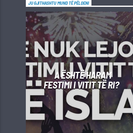
JU GJITHASHTU MUND TË PËLQENI
A ËSHTË HARAM
FESTIMI I VITIT TË RI?