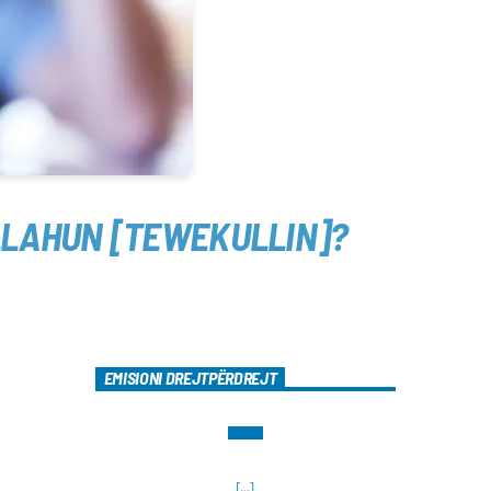
LLAHUN [TEWEKULLIN]?
EMISIONI DREJTPËRDREJT
[...]