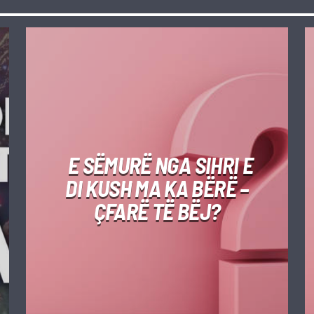
E SËMURË NGA SIHRI E
DI KUSH MA KA BËRË –
ÇFARË TË BËJ?