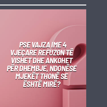
PSE VAJZA IME 4
VJEÇARE REFUZON TË
VISHET DHE ANKOHET
PËR DHEMBJE, NDONËSE
MJEKËT THONË SE
ËSHTË MIRË?