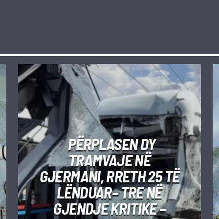
PËRPLASEN DY
TRAMVAJE NË
GJERMANI, RRETH 25 TË
LËNDUAR– TRE NË
GJENDJE KRITIKE –