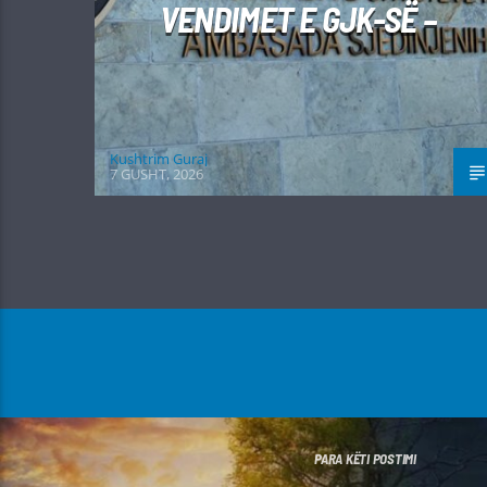
VENDIMET E GJK-SË –
Kushtrim Guraj
7 GUSHT, 2026
PARA KËTI POSTIMI