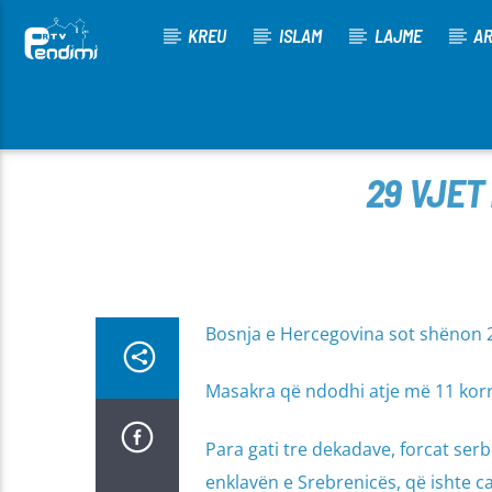
KREU
ISLAM
LAJME
AR
[There are no radio stations in the database]
29 VJET
Bosnja e Hercegovina sot shënon 29
Masakra që ndodhi atje më 11 korr
Para gati tre dekadave, forcat se
enklavën e Srebrenicës, që ishte c