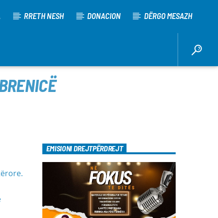
A
RRETH NESH
DONACION
DËRGO MESAZH
EBRENICË
EMISIONI DREJTPËRDREJT
ërore.
ë