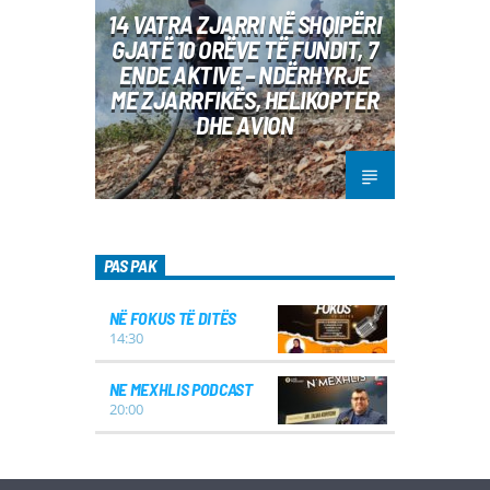
14 VATRA ZJARRI NË SHQIPËRI
GJATË 10 ORËVE TË FUNDIT, 7
ENDE AKTIVE – NDËRHYRJE
ME ZJARRFIKËS, HELIKOPTER
DHE AVION
PAS PAK
NË FOKUS TË DITËS
14:30
NE MEXHLIS PODCAST
20:00