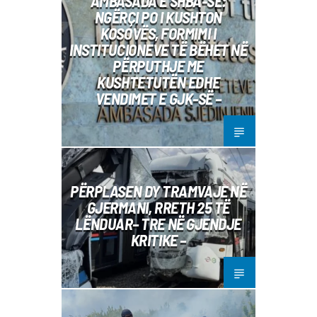
AMBASADA E SHBA-SË:
NGËRÇI PO I KUSHTON
KOSOVËS, FORMIMI I
INSTITUCIONEVE TË BËHET NË
PËRPUTHJE ME
KUSHTETUTËN EDHE
VENDIMET E GJK-SË –
PËRPLASEN DY TRAMVAJE NË
GJERMANI, RRETH 25 TË
LËNDUAR– TRE NË GJENDJE
KRITIKE –