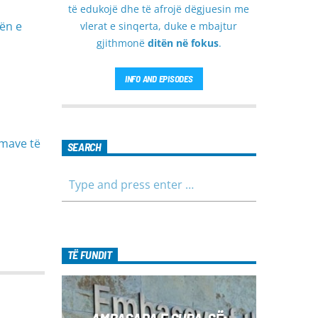
të edukojë dhe të afrojë dëgjuesin me
nën e
vlerat e sinqerta, duke e mbajtur
gjithmonë
ditën në fokus
.
INFO AND EPISODES
imave të
SEARCH
TË FUNDIT