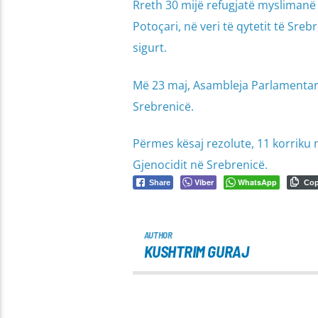
Rreth 30 mijë refugjatë myslimanë
Potoçari, në veri të qytetit të Sre
sigurt.
Më 23 maj, Asambleja Parlamentare
Srebrenicë.
Përmes kësaj rezolute, 11 korriku n
Gjenocidit në Srebrenicë.
Viber
WhatsApp
Share
Co
AUTHOR
KUSHTRIM GURAJ