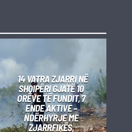
14 VATRA ZJARRI NË
SHQIPËRI GJATË 10
ORËVE TË FUNDIT, 7
ENDE AKTIVE –
NDËRHYRJE ME
ZJARRFIKËS,