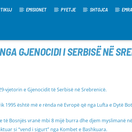
TIKUJ
EMISIONET
PYETJE
SHTOJCA
EMR
 NGA GJENOCIDI I SERBISË NË SR
-vjetorin e Gjenocidit të Serbisë në Srebrenicë.
ik 1995 është më e rënda në Evropë që nga Lufta e Dytë Bot
rbe të Bosnjës vranë mbi 8 mijë burra dhe djem myslimanë n
aktuar si “vend i sigurt” nga Kombet e Bashkuara.