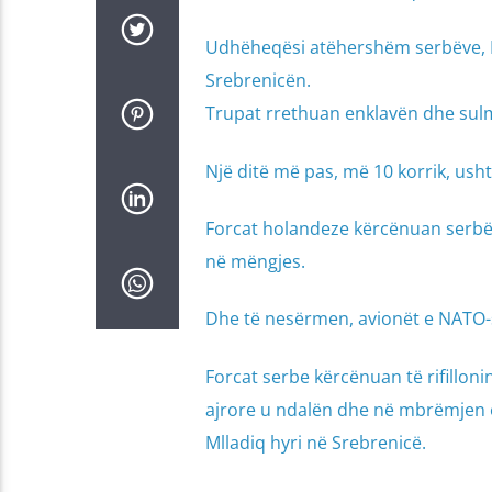
Udhëheqësi atëhershëm serbëve, Ra
Srebrenicën.
Trupat rrethuan enklavën dhe sulm
Një ditë më pas, më 10 korrik, ush
Forcat holandeze kërcënuan serbët 
në mëngjes.
Dhe të nesërmen, avionët e NATO-
Forcat serbe kërcënuan të rifillon
ajrore u ndalën dhe në mbrëmjen e 
Mlladiq hyri në Srebrenicë.