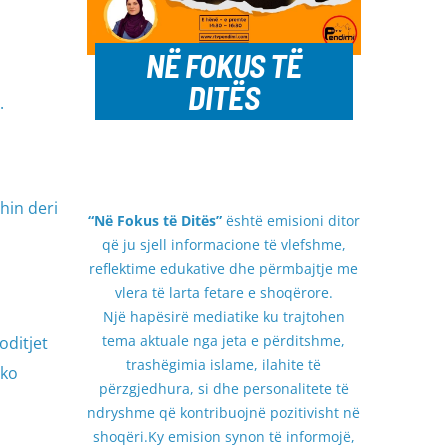
NË FOKUS TË
DITËS
.
hin deri
“Në Fokus të Ditës”
është emisioni ditor
që ju sjell informacione të vlefshme,
reflektime edukative dhe përmbajtje me
vlera të larta fetare e shoqërore.
Një hapësirë mediatike ku trajtohen
tema aktuale nga jeta e përditshme,
oditjet
trashëgimia islame, ilahite të
tko
përzgjedhura, si dhe personalitete të
ndryshme që kontribuojnë pozitivisht në
shoqëri.Ky emision synon të informojë,