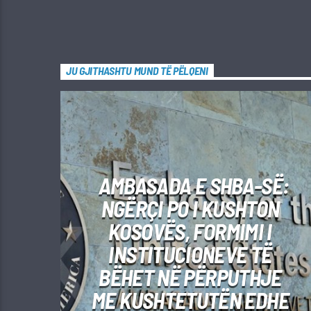
JU GJITHASHTU MUND TË PËLQENI
AMBASADA E SHBA-SË:
NGËRÇI PO I KUSHTON
KOSOVËS, FORMIMI I
INSTITUCIONEVE TË
BËHET NË PËRPUTHJE
ME KUSHTETUTËN EDHE