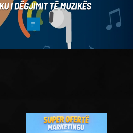
KU I DËGJIMIT TË MUZIKËS