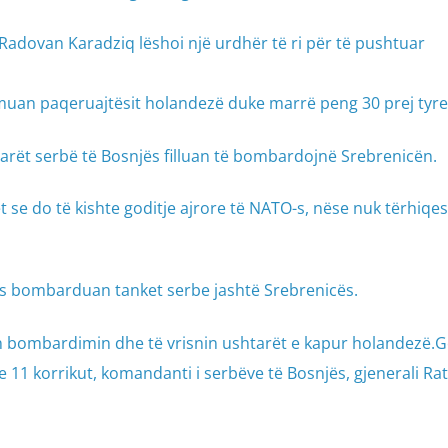
dovan Karadziq lëshoi një urdhër të ri për të pushtuar
uan paqeruajtësit holandezë duke marrë peng 30 prej tyre
tarët serbë të Bosnjës filluan të bombardojnë Srebrenicën.
se do të kishte goditje ajrore të NATO-s, nëse nuk tërhiqes
s bombarduan tanket serbe jashtë Srebrenicës.
in bombardimin dhe të vrisnin ushtarët e kapur holandezë.G
11 korrikut, komandanti i serbëve të Bosnjës, gjenerali Ra