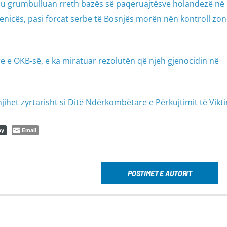
 u grumbulluan rreth bazës së paqeruajtësve holandezë në
brenicës, pasi forcat serbe të Bosnjës morën nën kontroll zo
 e OKB-së, e ka miratuar rezolutën që njeh gjenocidin në
jihet zyrtarisht si Ditë Ndërkombëtare e Përkujtimit të Vikt
Email
py
POSTIMET E AUTORIT