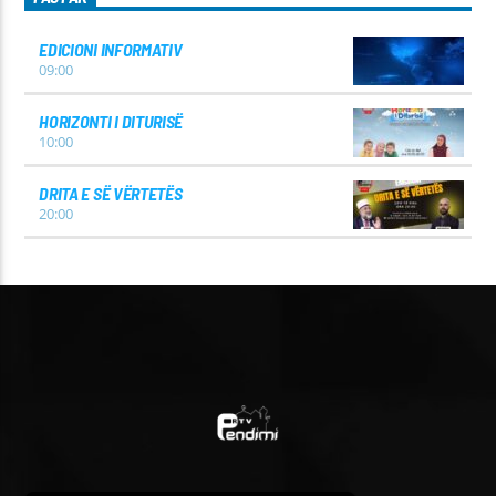
EDICIONI INFORMATIV
09:00
HORIZONTI I DITURISË
10:00
DRITA E SË VËRTETËS
20:00