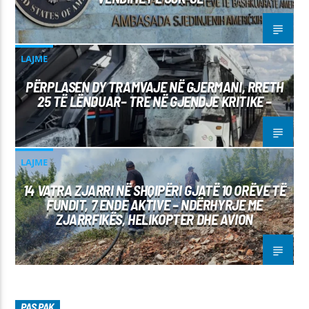
LAJME
PËRPLASEN DY TRAMVAJE NË GJERMANI, RRETH
25 TË LËNDUAR– TRE NË GJENDJE KRITIKE –
LAJME
14 VATRA ZJARRI NË SHQIPËRI GJATË 10 ORËVE TË
FUNDIT, 7 ENDE AKTIVE – NDËRHYRJE ME
ZJARRFIKËS, HELIKOPTER DHE AVION
PAS PAK