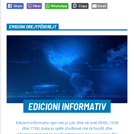
Viber
WhatsApp
Email
Share
Copy
EMISIONI DREJTPËRDREJT
EDICIONI INFORMATIV
Edicioni informativ vjen tek ju çdo ditë në orët 09:00, 12:00
dhe 17:00, duke ju sjellë zhvillimet më të fundit dhe