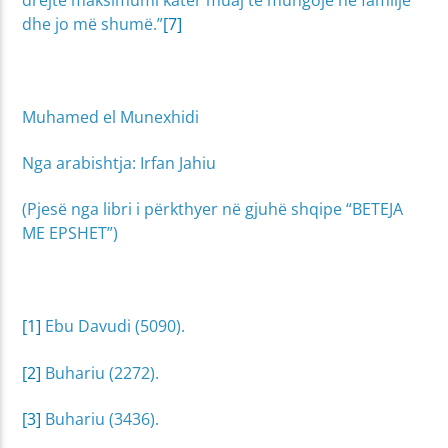
dhe jo më shumë.”
[7]
Muhamed el Munexhidi
Nga arabishtja: Irfan Jahiu
(Pjesë nga libri i përkthyer në gjuhë shqipe “BETEJA
ME EPSHET”)
[1]
Ebu Davudi (5090).
[2]
Buhariu (2272).
[3]
Buhariu (3436).