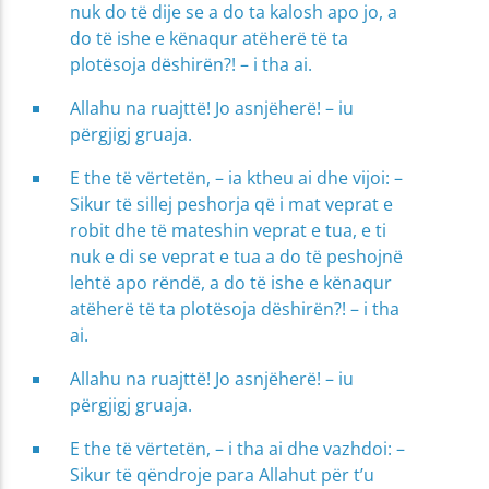
nuk do të dije se a do ta kalosh apo jo, a
do të ishe e kënaqur atëherë të ta
plotësoja dëshirën?! – i tha ai.
Allahu na ruajttë! Jo asnjëherë! – iu
përgjigj gruaja.
E the të vërtetën, – ia ktheu ai dhe vijoi: –
Sikur të sillej peshorja që i mat veprat e
robit dhe të mateshin veprat e tua, e ti
nuk e di se veprat e tua a do të peshojnë
lehtë apo rëndë, a do të ishe e kënaqur
atëherë të ta plotësoja dëshirën?! – i tha
ai.
Allahu na ruajttë! Jo asnjëherë! – iu
përgjigj gruaja.
E the të vërtetën, – i tha ai dhe vazhdoi: –
Sikur të qëndroje para Allahut për t’u