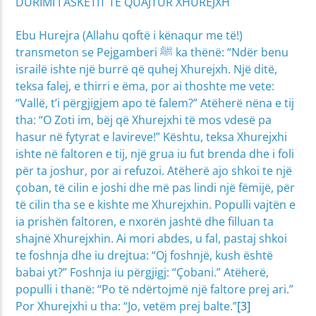
DURIMI I ASKETIT TË QUAJTUR XHUREJXH
Ebu Hurejra (Allahu qoftë i kënaqur me të!)
transmeton se Pejgamberi ﷺ ka thënë: “Ndër benu
israilë ishte një burrë që quhej Xhurejxh. Një ditë,
teksa falej, e thirri e ëma, por ai thoshte me vete:
“Vallë, t’i përgjigjem apo të falem?” Atëherë nëna e tij
tha: “O Zoti im, bëj që Xhurejxhi të mos vdesë pa
hasur në fytyrat e lavireve!” Kështu, teksa Xhurejxhi
ishte në faltoren e tij, një grua iu fut brenda dhe i foli
për ta joshur, por ai refuzoi. Atëherë ajo shkoi te një
çoban, të cilin e joshi dhe më pas lindi një fëmijë, për
të cilin tha se e kishte me Xhurejxhin. Populli vajtën e
ia prishën faltoren, e nxorën jashtë dhe filluan ta
shajnë Xhurejxhin. Ai mori abdes, u fal, pastaj shkoi
te foshnja dhe iu drejtua: “Oj foshnjë, kush është
babai yt?” Foshnja iu përgjigj: “Çobani.” Atëherë,
populli i thanë: “Po të ndërtojmë një faltore prej ari.”
Por Xhurejxhi u tha: “Jo, vetëm prej balte.”
[3]