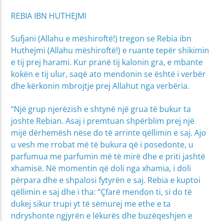
REBIA IBN HUTHEJMI
Sufjani (Allahu e mëshiroftë!) tregon se Rebia ibn
Huthejmi (Allahu mëshiroftë!) e ruante tepër shikimin
e tij prej harami. Kur pranë tij kalonin gra, e mbante
kokën e tij ulur, saqë ato mendonin se është i verbër
dhe kërkonin mbrojtje prej Allahut nga verbëria.
“Një grup njerëzish e shtynë një grua të bukur ta
joshte Rebian. Asaj i premtuan shpërblim prej një
mijë dërhemësh nëse do të arrinte qëllimin e saj. Ajo
u vesh me rrobat më të bukura që i posedonte, u
parfumua me parfumin më të mirë dhe e priti jashtë
xhamisë. Në momentin që doli nga xhamia, i doli
përpara dhe e shpalosi fytyrën e saj. Rebia e kuptoi
qëllimin e saj dhe i tha: “Çfarë mendon ti, si do të
dukej sikur trupi yt të sëmurej me ethe e ta
ndryshonte ngjyrën e lëkurës dhe buzëqeshjen e