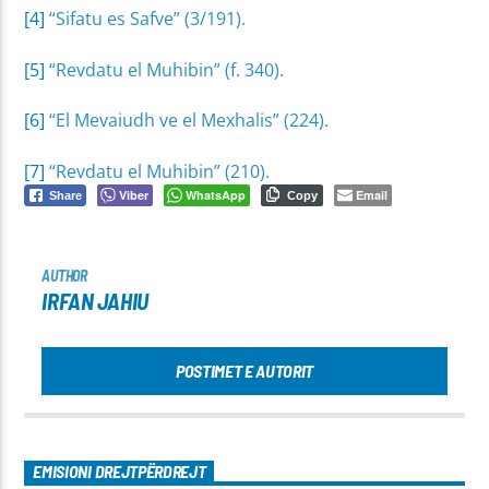
[4]
“Sifatu es Safve” (3/191).
[5]
“Revdatu el Muhibin” (f. 340).
[6]
“El Mevaiudh ve el Mexhalis” (224).
[7]
“Revdatu el Muhibin” (210).
Viber
WhatsApp
Email
Share
Copy
AUTHOR
IRFAN JAHIU
POSTIMET E AUTORIT
EMISIONI DREJTPËRDREJT