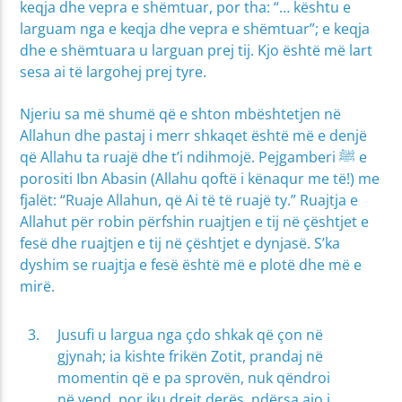
keqja dhe vepra e shëmtuar, por tha: “… kështu e
larguam nga e keqja dhe vepra e shëmtuar”; e keqja
dhe e shëmtuara u larguan prej tij. Kjo është më lart
sesa ai të largohej prej tyre.
Njeriu sa më shumë që e shton mbështetjen në
Allahun dhe pastaj i merr shkaqet është më e denjë
që Allahu ta ruajë dhe t’i ndihmojë. Pejgamberi ﷺ e
porositi Ibn Abasin (Allahu qoftë i kënaqur me të!) me
fjalët: “Ruaje Allahun, që Ai të të ruajë ty.” Ruajtja e
Allahut për robin përfshin ruajtjen e tij në çështjet e
fesë dhe ruajtjen e tij në çështjet e dynjasë. S’ka
dyshim se ruajtja e fesë është më e plotë dhe më e
mirë.
Jusufi u largua nga çdo shkak që çon në
gjynah; ia kishte frikën Zotit, prandaj në
momentin që e pa sprovën, nuk qëndroi
në vend, por iku drejt derës, ndërsa ajo i