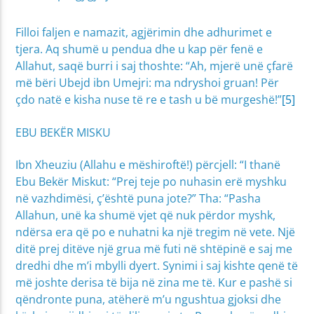
Filloi faljen e namazit, agjërimin dhe adhurimet e
tjera. Aq shumë u pendua dhe u kap për fenë e
Allahut, saqë burri i saj thoshte: “Ah, mjerë unë çfarë
më bëri Ubejd ibn Umejri: ma ndryshoi gruan! Për
çdo natë e kisha nuse të re e tash u bë murgeshë!”
[5]
EBU BEKËR MISKU
Ibn Xheuziu (Allahu e mëshiroftë!) përcjell: “I thanë
Ebu Bekër Miskut: “Prej teje po nuhasin erë myshku
në vazhdimësi, ç’është puna jote?” Tha: “Pasha
Allahun, unë ka shumë vjet që nuk përdor myshk,
ndërsa era që po e nuhatni ka një tregim në vete. Një
ditë prej ditëve një grua më futi në shtëpinë e saj me
dredhi dhe m’i mbylli dyert. Synimi i saj kishte qenë të
më joshte derisa të bija në zina me të. Kur e pashë si
qëndronte puna, atëherë m’u ngushtua gjoksi dhe