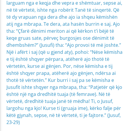
larguam nga e keqja dhe vepra e shëmtuar, sepse ai,
në të vërtetë, ishte nga robërit Tanë të sinqertë. Që
të dy vrapuan nga dera dhe ajo ia shqeu këmishën
atij nga mbrapa. Te dera, ata hasën burrin e saj. Ajo
tha: “Çfarë dënimi meriton ai që kërkon t’i bëjë të
keqe gruas sate, përveç burgosjes ose dënimit të
dhembshëm?” (Jusufi) tha: “Ajo provoi të më joshte.”
Një i afërt i saj (që u gjend aty), pohoi: “Nëse këmisha
e tij është shqyer përpara, atëherë ajo thotë të
vërtetën, kurse ai gënjen. Por, nëse këmisha e tij
është shqyer prapa, atëherë ajo gënjen, ndërsa ai
thotë të vërtetën.” Kur burri i saj pa se këmisha e
Jusufit ishte shqyer nga mbrapa, tha: “Patjetër që kjo
është një nga dredhitë tuaja (të femrave). Në të
vërtetë, dredhitë tuaja janë të mëdha! Ti, o Jusuf,
largohu nga kjo! Kurse ti (gruaja ime), kërko falje për
këtë gjynah, sepse, në të vërtetë, ti je fajtore.” (Jusuf,
23-29)