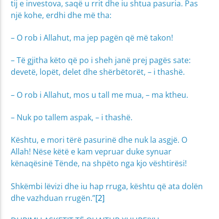
tij e investova, saqë u rrit dhe iu shtua pasuria. Pas
një kohe, erdhi dhe më tha:
– O rob i Allahut, ma jep pagën që më takon!
– Të gjitha këto që po i sheh janë prej pagës sate:
devetë, lopët, delet dhe shërbëtorët, – i thashë.
– O rob i Allahut, mos u tall me mua, – ma ktheu.
– Nuk po tallem aspak, – i thashë.
Kështu, e mori tërë pasurinë dhe nuk la asgjë. O
Allah! Nëse këtë e kam vepruar duke synuar
kënaqësinë Tënde, na shpëto nga kjo vështirësi!
Shkëmbi lëvizi dhe iu hap rruga, kështu që ata dolën
dhe vazhduan rrugën.”
[2]