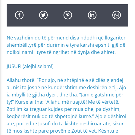
Në vazhdim do të përmend disa ndodhi që llogariten
shëmbëlltyrë për durimin e tyre karshi epshit, gjë që
ndikoi nami i tyre të ngrihet në dynja dhe ahiret.
JUSUFI (alejhi selam!)
Allahu thotë: “Por ajo, në shtëpinë e së cilës gjendej
ai, nisi ta joshë në kundërshtim me dëshirën e tij. Ajo
ia mbylli të gjitha dyert dhe tha: “Jam e gatshme për
ty!” Kurse ai tha: “Allahu më ruajttë! Me të vërtetë,
Zoti im ka treguar kujdes për mua dhe, pa dyshim,
keqbërësit nuk do të shpëtojnë kurrë.” Ajo e dëshiroi
atë; por edhe Jusufi do ta kishte dëshiruar atë, sikur
të mos kishte parë provën e Zotit të vet. Kështu e