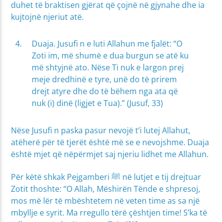
duhet të braktisen gjërat që çojnë në gjynahe dhe ia
kujtojnë njeriut atë.
Duaja. Jusufi n e luti Allahun me fjalët: “O
Zoti im, më shumë e dua burgun se atë ku
më shtyjnë ato. Nëse Ti nuk e largon prej
meje dredhinë e tyre, unë do të prirem
drejt atyre dhe do të bëhem nga ata që
nuk (i) dinë (ligjet e Tua).” (Jusuf, 33)
Nëse Jusufi n paska pasur nevojë t’i lutej Allahut,
atëherë për të tjerët është më se e nevojshme. Duaja
është mjet që nëpërmjet saj njeriu lidhet me Allahun.
Për këtë shkak Pejgamberi ﷺ në lutjet e tij drejtuar
Zotit thoshte: “O Allah, Mëshirën Tënde e shpresoj,
mos më lër të mbështetem në veten time as sa një
mbyllje e syrit. Ma rregullo tërë çështjen time! S’ka të