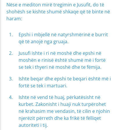
Nëse e mediton mirë tregimin e Jusufit, do të
shohësh se kishte shumë shkaqe që të binte në
haram:
Epshi i mbjellë në natyrshmërinë e burrit
që të anojë nga gruaja.
Jusufi ishte i ri në moshë dhe epshi në
moshën e rinisë është shumë më i fortë
se tek i thyeri në moshë dhe te fëmija.
Ishte beqar dhe epshi te beqari është më i
fortë se tek i martuari.
Ishte në vend të huaj, përkatësisht në
kurbet. Zakonisht i huaji nuk turpërohet
në krahasim me vendasin, të cilin e njohin
njerëzit përreth dhe ka frikë të fëlliqet
autoriteti i tij.