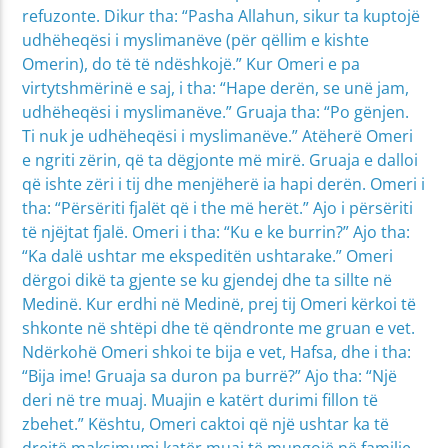
refuzonte. Dikur tha: “Pasha Allahun, sikur ta kuptojë
udhëheqësi i myslimanëve (për qëllim e kishte
Omerin), do të të ndëshkojë.” Kur Omeri e pa
virtytshmërinë e saj, i tha: “Hape derën, se unë jam,
udhëheqësi i myslimanëve.” Gruaja tha: “Po gënjen.
Ti nuk je udhëheqësi i myslimanëve.” Atëherë Omeri
e ngriti zërin, që ta dëgjonte më mirë. Gruaja e dalloi
që ishte zëri i tij dhe menjëherë ia hapi derën. Omeri i
tha: “Përsëriti fjalët që i the më herët.” Ajo i përsëriti
të njëjtat fjalë. Omeri i tha: “Ku e ke burrin?” Ajo tha:
“Ka dalë ushtar me ekspeditën ushtarake.” Omeri
dërgoi dikë ta gjente se ku gjendej dhe ta sillte në
Medinë. Kur erdhi në Medinë, prej tij Omeri kërkoi të
shkonte në shtëpi dhe të qëndronte me gruan e vet.
Ndërkohë Omeri shkoi te bija e vet, Hafsa, dhe i tha:
“Bija ime! Gruaja sa duron pa burrë?” Ajo tha: “Një
deri në tre muaj. Muajin e katërt durimi fillon të
zbehet.” Kështu, Omeri caktoi që një ushtar ka të
drejtë maksimumi katër muaj të mungojë në familje