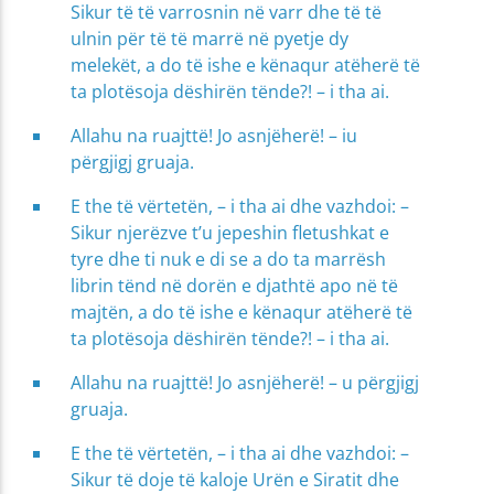
Sikur të të varrosnin në varr dhe të të
ulnin për të të marrë në pyetje dy
melekët, a do të ishe e kënaqur atëherë të
ta plotësoja dëshirën tënde?! – i tha ai.
Allahu na ruajttë! Jo asnjëherë! – iu
përgjigj gruaja.
E the të vërtetën, – i tha ai dhe vazhdoi: –
Sikur njerëzve t’u jepeshin fletushkat e
tyre dhe ti nuk e di se a do ta marrësh
librin tënd në dorën e djathtë apo në të
majtën, a do të ishe e kënaqur atëherë të
ta plotësoja dëshirën tënde?! – i tha ai.
Allahu na ruajttë! Jo asnjëherë! – u përgjigj
gruaja.
E the të vërtetën, – i tha ai dhe vazhdoi: –
Sikur të doje të kaloje Urën e Siratit dhe