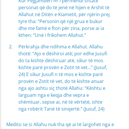
Kur Pejgamberi ﷺ i përmendi shtatë
personat që do të jenë në hijen e Arshit të
Allahut në Ditën e Kiametit, për njërin prej
tyre tha: “Personin që një grua e bukur
dhe me famë e fton për zina, porse ai ia
kthen: “Unë i frikohem Allahut.”
Përkrahja dhe ndihma e Allahut. Allahu
thotë: “Ajo e dëshiroi atë; por edhe Jusufi
do ta kishte dëshiruar atë, sikur të mos
kishte parë provën e Zotit të vet…” (Jusuf,
24) E sikur Jusufi n të mos e kishte parë
provën e Zotit të vet, do të kishte anuar
nga ajo ashtu siç thotë Allahu: “Kështu e
larguam nga e keqja dhe vepra e
shëmtuar, sepse ai, në të vërtetë, ishte
nga robërit Tanë të sinqertë.” (Jusuf, 24)
Medito se si Allahu nuk tha që ai të largohet nga e