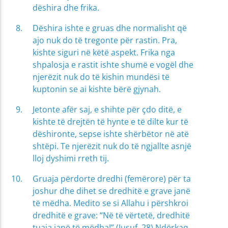
dëshira dhe frika.
Dëshira ishte e gruas dhe normalisht që
ajo nuk do të tregonte për rastin. Pra,
kishte siguri në këtë aspekt. Frika nga
shpalosja e rastit ishte shumë e vogël dhe
njerëzit nuk do të kishin mundësi të
kuptonin se ai kishte bërë gjynah.
Jetonte afër saj, e shihte për çdo ditë, e
kishte të drejtën të hynte e të dilte kur të
dëshironte, sepse ishte shërbëtor në atë
shtëpi. Te njerëzit nuk do të ngjallte asnjë
lloj dyshimi rreth tij.
Gruaja përdorte dredhi (femërore) për ta
joshur dhe dihet se dredhitë e grave janë
të mëdha. Medito se si Allahu i përshkroi
dredhitë e grave: “Në të vërtetë, dredhitë
tuaja janë të mëdha!” (Jusuf, 28) Ndërkaq,