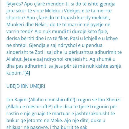
fytyrës? Apo çfarë mendon ti, si do të ishte gjendja
jote sikur të vinte Meleku i Vdekjes e të ta merrte
shpirtin? Apo çfarë do të thuash kur dy melekët,
Munkeri dhe Nekiri, do të të marrin në pyetje në
varrin tënd?’ Ajo nuk mundi t’i durojë këto fjalë,
derisa bërtiti dhe i ra të fikët. Pasi u kthjell e u kthye
në shtëpi. Gjendja e saj ndryshoi e u pendua
sinqerisht te Zoti i saj dhe iu përkushtua adhurimit të
Allahut. Jeta e saj ndryshoi krejtësisht. Aq shumë u
dha pas adhurimit, sa jeta për të më nuk kishte asnjë
kuptim.”
[4]
UBEJD IBN UMEJRI
Ibn Kajimi (Allahu e mëshiroftë!) tregon se Ibn Xheuzi
(Allahu e mëshiroftë!) dhe disa të tjerë tregonin për
rastin e një gruaje të martuar e jashtëzakonisht të
bukur që jetonte në Mekë. Ajo një ditë, duke u
shikuar në pasqyrë, i tha burrit të saj: