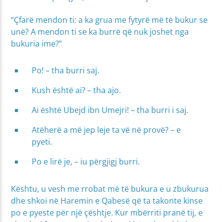
“Çfarë mendon ti: a ka grua me fytyrë më të bukur se
unë? A mendon ti se ka burrë që nuk joshet nga
bukuria ime?”
Po! – tha burri saj.
Kush është ai? – tha ajo.
Ai është Ubejd ibn Umejri! – tha burri i saj.
Atëherë a më jep leje ta vë në provë? – e
pyeti.
Po e lirë je, – iu përgjigj burri.
Kështu, u vesh me rrobat më të bukura e u zbukurua
dhe shkoi në Haremin e Qabesë që ta takonte kinse
po e pyeste për një çështje. Kur mbërriti pranë tij, e