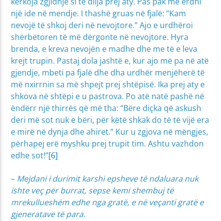
kërkoja zgjidhje si të dilja prej aty. Pas pak më erdhi
një ide në mendje. I thashë gruas në fjalë: “Kam
nevojë të shkoj deri në nevojtore.” Ajo e urdhëroi
shërbëtoren të më dërgonte në nevojtore. Hyra
brenda, e kreva nevojën e madhe dhe me të e leva
krejt trupin. Pastaj dola jashtë e, kur ajo më pa në atë
gjendje, mbeti pa fjalë dhe dha urdhër menjëherë të
më nxirrnin sa më shpejt prej shtëpisë. Ika prej aty e
shkova në shtëpi e u pastrova. Po atë natë pashë në
ëndërr një thirrës që më tha: “Bëre diçka që askush
deri më sot nuk e bëri, për këtë shkak do të të vijë era
e mirë në dynja dhe ahiret.” Kur u zgjova në mëngjes,
përhapej erë myshku prej trupit tim. Ashtu vazhdon
edhe sot!”
[6]
–
Mejdani i durimit karshi epsheve të ndaluara nuk
ishte veç për burrat, sepse kemi shembuj të
mrekullueshëm edhe nga gratë, e në veçanti gratë e
gjeneratave të para.