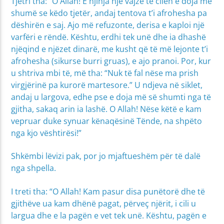
Tjetri tha: “O Allah! E njihja një vajzë të cilën e doja më
shumë se këdo tjetër, andaj tentova t’i afrohesha pa
dëshirën e saj. Ajo më refuzonte, derisa e kaploi një
varfëri e rëndë. Kështu, erdhi tek unë dhe ia dhashë
njëqind e njëzet dinarë, me kusht që të më lejonte t’i
afrohesha (sikurse burri gruas), e ajo pranoi. Por, kur
u shtriva mbi të, më tha: “Nuk të fal nëse ma prish
virgjërinë pa kurorë martesore.” U ndjeva në siklet,
andaj u largova, edhe pse e doja më së shumti nga të
gjitha, sakaq arin ia lashë. O Allah! Nëse këtë e kam
vepruar duke synuar kënaqësinë Tënde, na shpëto
nga kjo vështirësi!”
Shkëmbi lëvizi pak, por jo mjaftueshëm për të dalë
nga shpella.
I treti tha: “O Allah! Kam pasur disa punëtorë dhe të
gjithëve ua kam dhënë pagat, përveç njërit, i cili u
largua dhe e la pagën e vet tek unë. Kështu, pagën e