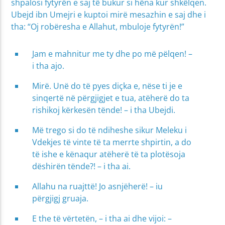
shpalosi fytyrën e saj të bukur si hëna kur shkëlqen.
Ubejd ibn Umejri e kuptoi mirë mesazhin e saj dhe i
tha: “Oj robëresha e Allahut, mbuloje fytyrën!”
Jam e mahnitur me ty dhe po më pëlqen! –
i tha ajo.
Mirë. Unë do të pyes diçka e, nëse ti je e
sinqertë në përgjigjet e tua, atëherë do ta
rishikoj kërkesën tënde! – i tha Ubejdi.
Më trego si do të ndiheshe sikur Meleku i
Vdekjes të vinte të ta merrte shpirtin, a do
të ishe e kënaqur atëherë të ta plotësoja
dëshirën tënde?! – i tha ai.
Allahu na ruajttë! Jo asnjëherë! – iu
përgjigj gruaja.
E the të vërtetën, – i tha ai dhe vijoi: –