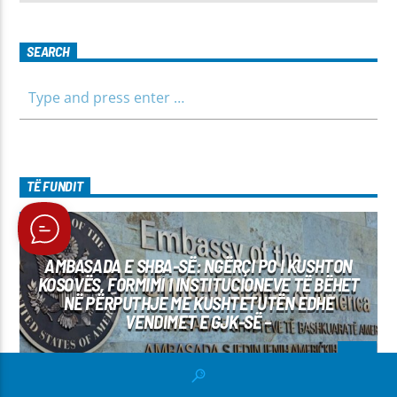
SEARCH
TË FUNDIT
LAJME
AMBASADA E SHBA-SË: NGËRÇI PO I KUSHTON
KOSOVËS, FORMIMI I INSTITUCIONEVE TË BËHET
NË PËRPUTHJE ME KUSHTETUTËN EDHE
VENDIMET E GJK-SË –