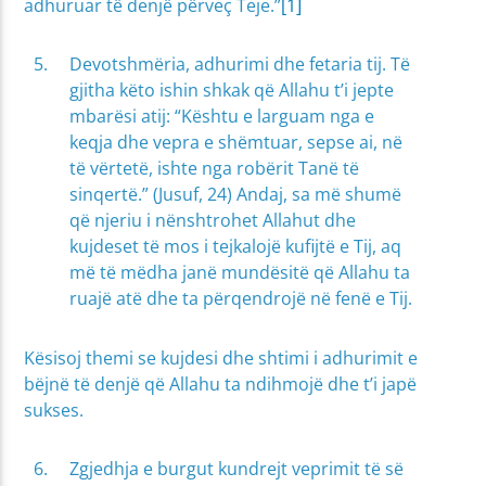
adhuruar të denjë përveç Teje.”
[1]
Devotshmëria, adhurimi dhe fetaria tij. Të
gjitha këto ishin shkak që Allahu t’i jepte
mbarësi atij: “Kështu e larguam nga e
keqja dhe vepra e shëmtuar, sepse ai, në
të vërtetë, ishte nga robërit Tanë të
sinqertë.” (Jusuf, 24) Andaj, sa më shumë
që njeriu i nënshtrohet Allahut dhe
kujdeset të mos i tejkalojë kufijtë e Tij, aq
më të mëdha janë mundësitë që Allahu ta
ruajë atë dhe ta përqendrojë në fenë e Tij.
Kësisoj themi se kujdesi dhe shtimi i adhurimit e
bëjnë të denjë që Allahu ta ndihmojë dhe t’i japë
sukses.
Zgjedhja e burgut kundrejt veprimit të së