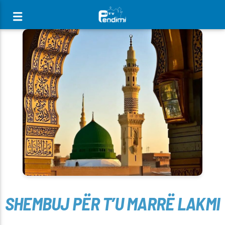
[There are no radio stations in the database]
SHEMBUJ PËR T’U MARRË LAKMI