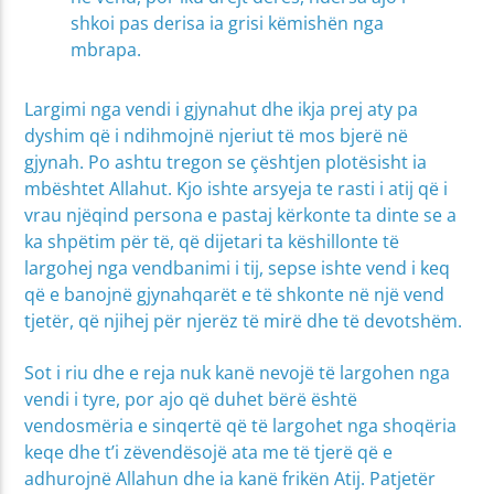
shkoi pas derisa ia grisi këmishën nga
mbrapa.
Largimi nga vendi i gjynahut dhe ikja prej aty pa
dyshim që i ndihmojnë njeriut të mos bjerë në
gjynah. Po ashtu tregon se çështjen plotësisht ia
mbështet Allahut. Kjo ishte arsyeja te rasti i atij që i
vrau njëqind persona e pastaj kërkonte ta dinte se a
ka shpëtim për të, që dijetari ta këshillonte të
largohej nga vendbanimi i tij, sepse ishte vend i keq
që e banojnë gjynahqarët e të shkonte në një vend
tjetër, që njihej për njerëz të mirë dhe të devotshëm.
Sot i riu dhe e reja nuk kanë nevojë të largohen nga
vendi i tyre, por ajo që duhet bërë është
vendosmëria e sinqertë që të largohet nga shoqëria
keqe dhe t’i zëvendësojë ata me të tjerë që e
adhurojnë Allahun dhe ia kanë frikën Atij. Patjetër