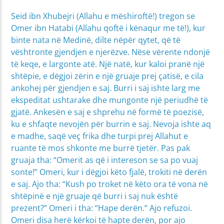
Seid ibn Xhubejri (Allahu e mëshiroftë!) tregon se
Omer ibn Hatabi (Allahu qoftë i kënaqur me të!), kur
binte nata në Medinë, dilte nëpër qytet, që të
vështronte gjendjen e njerëzve. Nëse vërente ndonjë
të keqe, e largonte atë. Një natë, kur kaloi pranë një
shtëpie, e dëgjoi zërin e një gruaje prej çatisë, e cila
ankohej për gjendjen e saj. Burri i saj ishte larg me
ekspeditat ushtarake dhe mungonte një periudhë të
gjatë. Ankesën e saj e shprehu në formë të poezisë,
ku e shfaqte nevojën për burrin e saj. Nevoja ishte aq
e madhe, saqë veç frika dhe turpi prej Allahut e
ruante të mos shkonte me burrë tjetër. Pas pak
gruaja tha: “Omerit as që i intereson se sa po vuaj
sonte!” Omeri, kur i dëgjoi këto fjalë, trokiti në derën
e saj. Ajo tha: “Kush po troket në këto ora të vona në
shtëpinë e një gruaje që burri i saj nuk është
prezent?” Omeri i tha: “Hape derën.” Ajo refuzoi.
Omeri disa herë kërkoi të hapte derën, por ajo