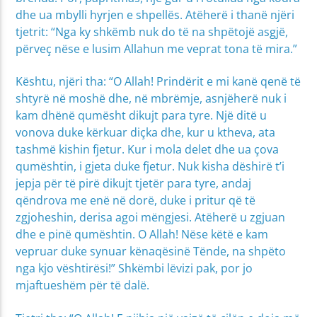
dhe ua mbylli hyrjen e shpellës. Atëherë i thanë njëri
tjetrit: “Nga ky shkëmb nuk do të na shpëtojë asgjë,
përveç nëse e lusim Allahun me veprat tona të mira.”
Kështu, njëri tha: “O Allah! Prindërit e mi kanë qenë të
shtyrë në moshë dhe, në mbrëmje, asnjëherë nuk i
kam dhënë qumësht dikujt para tyre. Një ditë u
vonova duke kërkuar diçka dhe, kur u ktheva, ata
tashmë kishin fjetur. Kur i mola delet dhe ua çova
qumështin, i gjeta duke fjetur. Nuk kisha dëshirë t’i
jepja për të pirë dikujt tjetër para tyre, andaj
qëndrova me enë në dorë, duke i pritur që të
zgjoheshin, derisa agoi mëngjesi. Atëherë u zgjuan
dhe e pinë qumështin. O Allah! Nëse këtë e kam
vepruar duke synuar kënaqësinë Tënde, na shpëto
nga kjo vështirësi!” Shkëmbi lëvizi pak, por jo
mjaftueshëm për të dalë.