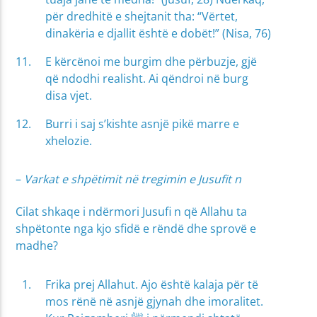
për dredhitë e shejtanit tha: “Vërtet,
dinakëria e djallit është e dobët!” (Nisa, 76)
E kërcënoi me burgim dhe përbuzje, gjë
që ndodhi realisht. Ai qëndroi në burg
disa vjet.
Burri i saj s’kishte asnjë pikë marre e
xhelozie.
–
Varkat e shpëtimit në tregimin e Jusufit
n
Cilat shkaqe i ndërmori Jusufi n që Allahu ta
shpëtonte nga kjo sfidë e rëndë dhe sprovë e
madhe?
Frika prej Allahut. Ajo është kalaja për të
mos rënë në asnjë gjynah dhe imoralitet.