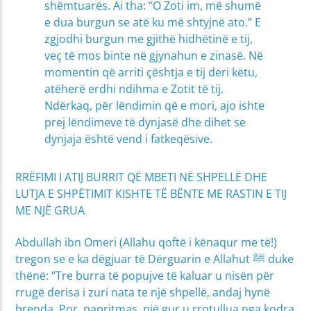
shëmtuarës. Ai tha: “O Zoti im, më shumë
e dua burgun se atë ku më shtyjnë ato.” E
zgjodhi burgun me gjithë hidhëtinë e tij,
veç të mos binte në gjynahun e zinasë. Në
momentin që arriti çështja e tij deri këtu,
atëherë erdhi ndihma e Zotit të tij.
Ndërkaq, për lëndimin që e mori, ajo ishte
prej lëndimeve të dynjasë dhe dihet se
dynjaja është vend i fatkeqësive.
RRËFIMI I ATIJ BURRIT QË MBETI NË SHPELLË DHE
LUTJA E SHPËTIMIT KISHTE TË BËNTE ME RASTIN E TIJ
ME NJË GRUA
Abdullah ibn Omeri (Allahu qoftë i kënaqur me të!)
tregon se e ka dëgjuar të Dërguarin e Allahut ﷺ duke
thënë: “Tre burra të popujve të kaluar u nisën për
rrugë derisa i zuri nata te një shpellë, andaj hynë
brenda. Por, papritmas, një gur u rrotullua nga kodra