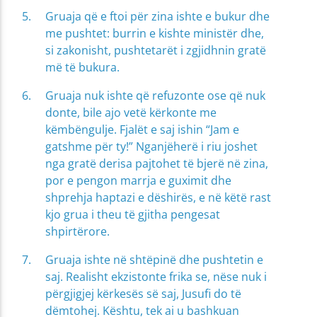
Gruaja që e ftoi për zina ishte e bukur dhe
me pushtet: burrin e kishte ministër dhe,
si zakonisht, pushtetarët i zgjidhnin gratë
më të bukura.
Gruaja nuk ishte që refuzonte ose që nuk
donte, bile ajo vetë kërkonte me
këmbëngulje. Fjalët e saj ishin “Jam e
gatshme për ty!” Nganjëherë i riu joshet
nga gratë derisa pajtohet të bjerë në zina,
por e pengon marrja e guximit dhe
shprehja haptazi e dëshirës, e në këtë rast
kjo grua i theu të gjitha pengesat
shpirtërore.
Gruaja ishte në shtëpinë dhe pushtetin e
saj. Realisht ekzistonte frika se, nëse nuk i
përgjigjej kërkesës së saj, Jusufi do të
dëmtohej. Kështu, tek ai u bashkuan