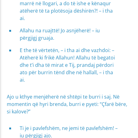
marrë në llogari, a do të ishe e kënaqur
atëherë të ta plotësoja dëshirën?! – i tha
ai.
Allahu na ruajttë! Jo asnjëherë! – iu
përgjigj gruaja.
E the të vërtetën, – i tha ai dhe vazhdoi: –
Atëherë ki frikë Allahun! Allahu të begatoi
dhe t’i dha të mirat e Tij, prandaj përdori
ato për burrin tënd dhe në hallall, – i tha
ai.
Ajo u kthye menjëherë në shtëpi te burri i saj. Në
momentin që hyri brenda, burri e pyeti: “Çfarë bëre,
si kalove?”
Ti je i pavlefshëm, ne jemi të pavlefshëm! –
iu përgjigj ajo.