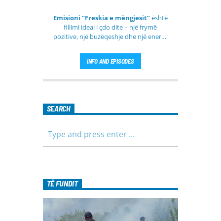
Emisioni “Freskia e mëngjesit”
është
fillimi ideal i çdo dite – një frymë
pozitive, një buzëqeshje dhe një energji
e re që vjen çdo mëngjes tek ju nga
RTV Pendimi
. Ky emision i përditshëm
INFO AND EPISODES
synon ta bëjë mëngjesin tuaj më të
lehtë, më informues dhe më të
ngrohtë, duke ju shoqëruar në orët e
para të ditës me përmbajtje të
larmishme dhe të dobishme për të
SEARCH
gjithë familjen.
TË FUNDIT