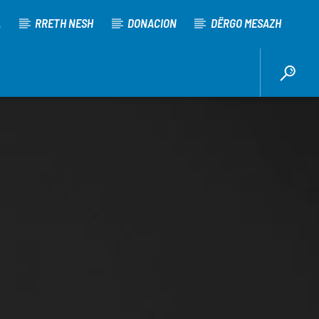
A
RRETH NESH
DONACION
DËRGO MESAZH