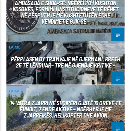
AMBASADA E SHBA-SË: NGËRÇI PO I KUSHTON
KOSOVËS, FORMIMI I INSTITUCIONEVE TË BËHET
NË PËRPUTHJE ME KUSHTETUTËN EDHE
VENDIMET E GJK-SË –
LAJME
PËRPLASEN DY TRAMVAJE NË GJERMANI, RRETH
25 TË LËNDUAR– TRE NË GJENDJE KRITIKE –
LAJME
14 VATRA ZJARRI NË SHQIPËRI GJATË 10 ORËVE TË
FUNDIT, 7 ENDE AKTIVE – NDËRHYRJE ME
ZJARRFIKËS, HELIKOPTER DHE AVION