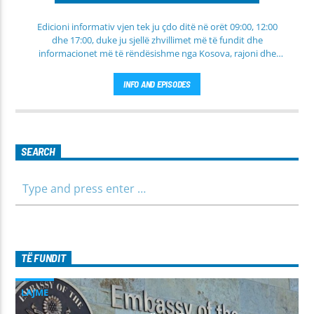
Edicioni informativ vjen tek ju çdo ditë në orët 09:00, 12:00
dhe 17:00, duke ju sjellë zhvillimet më të fundit dhe
informacionet më të rëndësishme nga Kosova, rajoni dhe
bota. Në këtë edicion do të gjeni lajme të përditësuara nga
fusha të ndryshme, përfshirë politikën, shoqërinë dhe
INFO AND EPISODES
ekonominë, si dhe rubrika të veçanta për sportin dhe
parashikimin e motit. Qëndroni me ne për informim të saktë,
të shpejtë dhe të besueshëm.
SEARCH
TË FUNDIT
LAJME