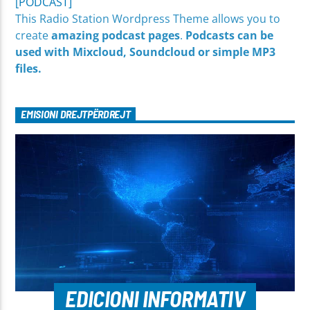
[PODCAST]
This Radio Station Wordpress Theme allows you to
create
amazing podcast pages
.
Podcasts can be
used with Mixcloud, Soundcloud or simple MP3
files.
EMISIONI DREJTPËRDREJT
EDICIONI INFORMATIV