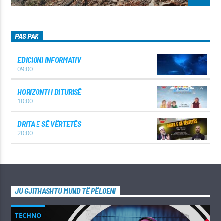
PAS PAK
EDICIONI INFORMATIV
09:00
HORIZONTI I DITURISË
10:00
DRITA E SË VËRTETËS
20:00
JU GJITHASHTU MUND TË PËLQENI
TECHNO