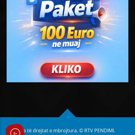
Të gjitha të drejtat e mbrojtura. © RTV PENDIMI.