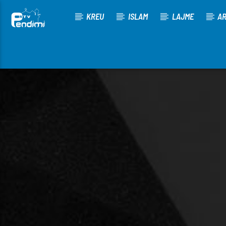
KREU
ISLAM
LAJME
AR
[There are no radio stations in the database]