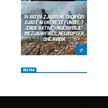
14 VATRA ZJARRI NË SHQIPËRI
GJATË 10 ORËVE TË FUNDIT, 7
ENDE AKTIVE – NDËRHYRJE
ME ZJARRFIKËS, HELIKOPTER
DHE AVION
PAS PAK