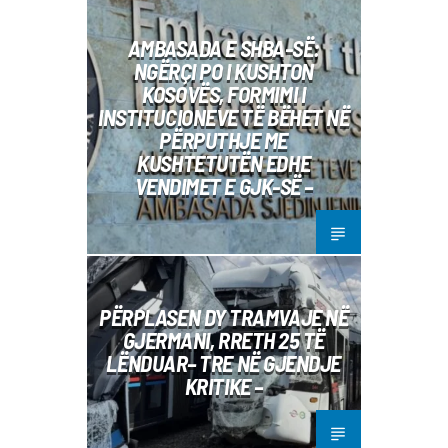
AMBASADA E SHBA-SË:
NGËRÇI PO I KUSHTON
KOSOVËS, FORMIMI I
INSTITUCIONEVE TË BËHET NË
PËRPUTHJE ME
KUSHTETUTËN EDHE
VENDIMET E GJK-SË –
PËRPLASEN DY TRAMVAJE NË
GJERMANI, RRETH 25 TË
LËNDUAR– TRE NË GJENDJE
KRITIKE –