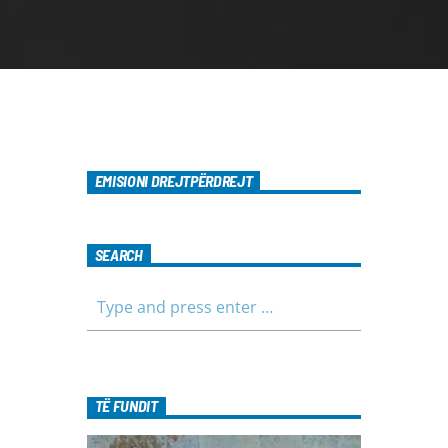
EMISIONI DREJTPËRDREJT
SEARCH
TË FUNDIT