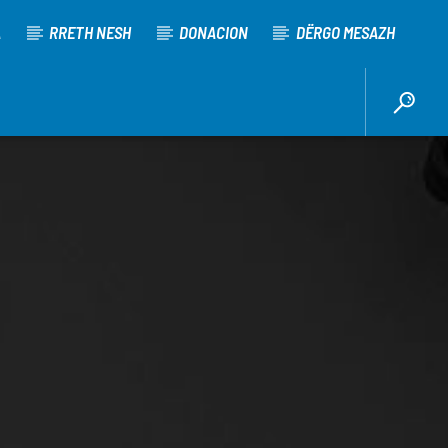
A
RRETH NESH
DONACION
DËRGO MESAZH