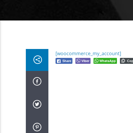
[woocommerce_my_account]
Viber
WhatsApp
Share
Co