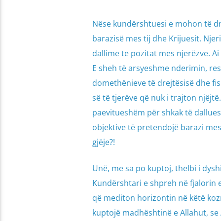
Nëse kundërshtuesi e mohon të drej
barazisë mes tij dhe Krijuesit. Nje
dallime te pozitat mes njerëzve. Ai
E sheh të arsyeshme nderimin, res
domethënieve të drejtësisë dhe fis
së të tjerëve që nuk i trajton njëj
paevitueshëm për shkak të dallues
objektive të pretendojë barazi mes
gjëje?!
Unë, me sa po kuptoj, thelbi i dysh
Kundërshtari e shpreh në fjalorin 
që mediton horizontin në këtë ko
kuptojë madhështinë e Allahut, se 