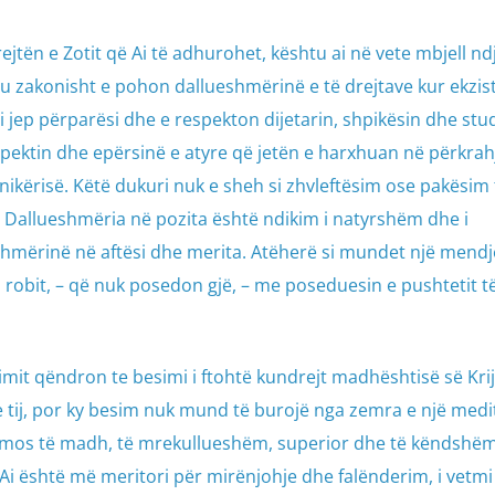
tën e Zotit që Ai të adhurohet, kështu ai në vete mbjell nd
riu zakonisht e pohon dallueshmërinë e të drejtave kur ekzis
 i jep përparësi dhe e respekton dijetarin, shpikësin dhe stu
pektin dhe epërsinë e atyre që jetën e harxhuan në përkrah
nikërisë. Këtë dukuri nuk e sheh si zhvleftësim ose pakësim 
të. Dallueshmëria në pozita është ndikim i natyrshëm dhe i
hmërinë në aftësi dhe merita. Atëherë si mundet një mendj
 robit, – që nuk posedon gjë, – me poseduesin e pushtetit t
imit qëndron te besimi i ftohtë kundrejt madhështisë së Krij
e tij, por ky besim nuk mund të burojë nga zemra e një medit
zmos të madh, të mrekullueshëm, superior dhe të këndshëm
Ai është më meritori për mirënjohje dhe falënderim, i vetmi