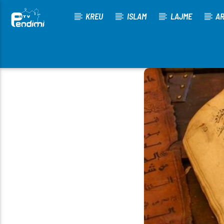
KREU
ISLAM
LAJME
AR
[There are no radio stations in the database]