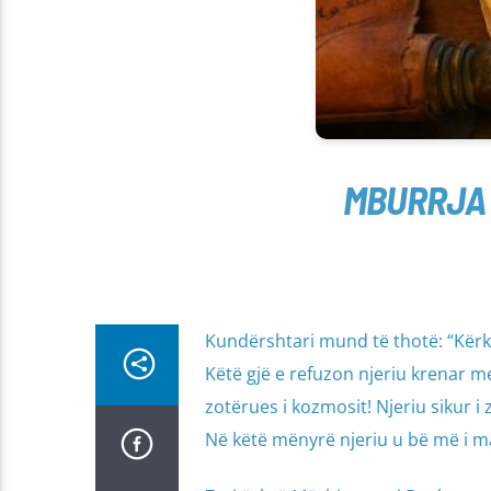
MBURRJA 
Kundërshtari mund të thotë: “Kërkim
Këtë gjë e refuzon njeriu krenar m
zotërues i kozmosit! Njeriu sikur i
Në këtë mënyrë njeriu u bë më i ma