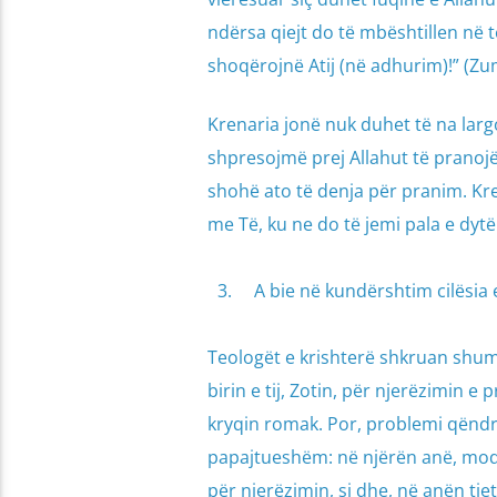
ndërsa qiejt do të mbështillen në të
shoqërojnë Atij (në adhurim)!” (Zu
Krenaria jonë nuk duhet të na lar
shpresojmë prej Allahut të pranojë
shohë ato të denja për pranim. Kren
me Të, ku ne do të jemi pala e dytë
A bie në kundërshtim cilësia e
Teologët e krishterë shkruan shumë 
birin e tij, Zotin, për njerëzimin 
kryqin romak. Por, problemi qëndr
papajtueshëm: në njërën anë, modes
për njerëzimin, si dhe, në anën tjet