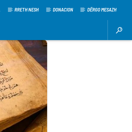
A
RRETH NESH
DONACION
DËRGO MESAZH