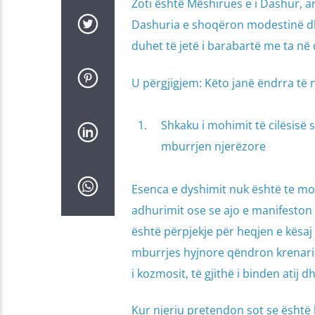
Zoti është Mëshirues e i Dashur, an
Dashuria e shoqëron modestinë dhe 
duhet të jetë i barabartë me ta në 
U përgjigjem: Këto janë ëndrra të n
Shkaku i mohimit të cilësisë
mburrjen njerëzore
Esenca e dyshimit nuk është te moh
adhurimit ose se ajo e manifeston 
është përpjekje për heqjen e kësaj c
mburrjes hyjnore qëndron krenaria 
i kozmosit, të gjithë i binden atij d
Kur njeriu pretendon sot se është 