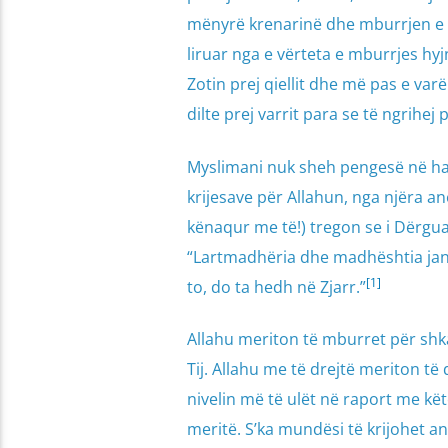
mënyrë krenarinë dhe mburrjen e Ti
liruar nga e vërteta e mburrjes hyj
Zotin prej qiellit dhe më pas e var
dilte prej varrit para se të ngrihej p
Myslimani nuk sheh pengesë në har
krijesave për Allahun, nga njëra an
kënaqur me të!) tregon se i Dërguari i Allahut ﷺ ka thënë: “Allahu 
“Lartmadhëria dhe madhështia janë
[1]
to, do ta hedh në Zjarr.”
Allahu meriton të mburret për shk
Tij. Allahu me të drejtë meriton të
nivelin më të ulët në raport me k
meritë. S’ka mundësi të krijohet 