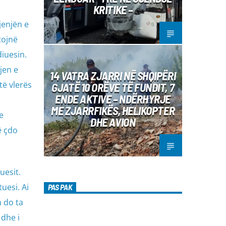
KRITIKE –
jenjën e
tojnë
diuesin.
jen e
14 VATRA ZJARRI NË SHQIPËRI
të vlerës
GJATË 10 ORËVE TË FUNDIT, 7
ENDE AKTIVE – NDËRHYRJE
ME ZJARRFIKËS, HELIKOPTER
e
DHE AVION
ë çdo
uesit.
uesi. Ai
PAS PAK
 do ta
 dhe i