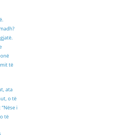
ë.
ë madh?
gjatë.
e
lionë
mit të
t, ata
ut, o të
 “Nëse i
o të
,