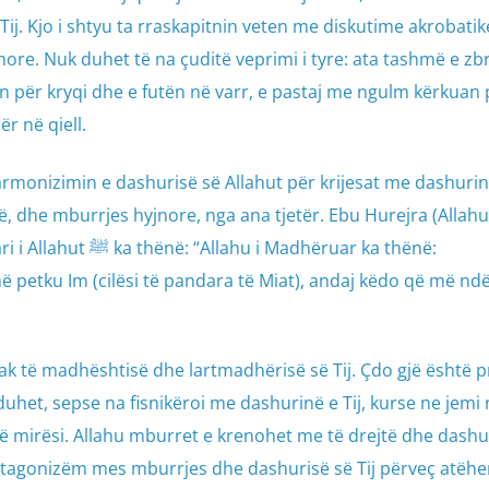
j. Kjo i shtyu ta rraskapitnin veten me diskutime akrobatike
nore. Nuk duhet të na çuditë veprimi i tyre: ata tashmë e zb
ën për kryqi dhe e futën në varr, e pastaj me ngulm kërkuan pr
ër në qiell.
monizimin e dashurisë së Allahut për krijesat me dashurin
ë, dhe mburrjes hyjnore, nga ana tjetër. Ebu Hurejra (Allahu 
i Madhëruar ka thënë:
 petku Im (cilësi të pandara të Miat), andaj këdo që më nd
ak të madhështisë dhe lartmadhërisë së Tij. Çdo gjë është 
 duhet, sepse na fisnikëroi me dashurinë e Tij, kurse ne jemi 
ëtë mirësi. Allahu mburret e krenohet me të drejtë dhe das
antagonizëm mes mburrjes dhe dashurisë së Tij përveç atëhe