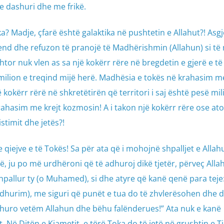
e dashuri dhe me frikë.
ka? Madje, çfarë është galaktika në pushtetin e Allahut?! Asgj
mend dhe refuzon të pranojë të Madhërishmin (Allahun) si t
r nuk vlen as sa një kokërr rëre në bregdetin e gjerë e të 
 milion e treqind mijë herë. Madhësia e tokës në krahasim m
 kokërr rërë në shkretëtirën që territori i saj është pesë mi
rahasim me krejt kozmosin! A i takon një kokërr rëre ose ato
stimit dhe jetës?!
 e qiejve e të Tokës! Sa për ata që i mohojnë shpalljet e Allahu
ë, ju po më urdhëroni që të adhuroj dikë tjetër, përveç Allah
shpallur ty (o Muhamed), si dhe atyre që kanë qenë para teje:
adhurim), me siguri që punët e tua do të zhvlerësohen dhe d
dhuro vetëm Allahun dhe bëhu falënderues!” Ata nuk e kanë
. Në Ditën e Kiametit, e tërë Toka do të jetë në grushtin e Tij