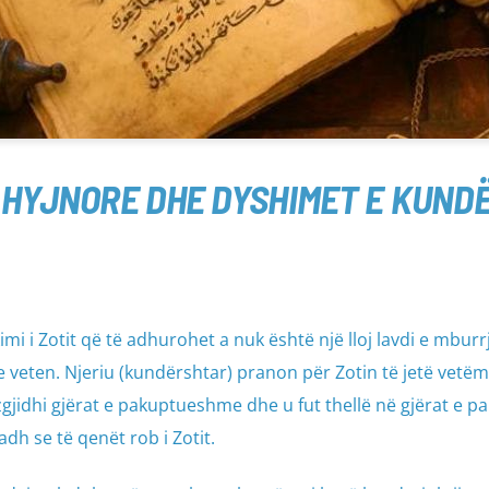
HYJNORE DHE DYSHIMET E KUND
i i Zotit që të adhurohet a nuk është një lloj lavdi e mburr
e veten. Njeriu (kundërshtar) pranon për Zotin të jetë vetëm
 zgjidhi gjërat e pakuptueshme dhe u fut thellë në gjërat e p
dh se të qenët rob i Zotit.