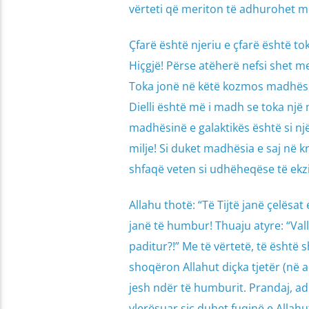
vërteti që meriton të adhurohet m
Çfarë është njeriu e çfarë është to
Hiçgjë! Përse atëherë nefsi shet 
Toka jonë në këtë kozmos madhështo
Dielli është më i madh se toka një
madhësinë e galaktikës është si një
milje! Si duket madhësia e saj në k
shfaqë veten si udhëheqëse të ekzi
Allahu thotë: “Të Tijtë janë çelësat
janë të humbur! Thuaju atyre: “Vall
paditur?!” Me të vërtetë, të është 
shoqëron Allahut diçka tjetër (në 
jesh ndër të humburit. Prandaj, a
vlerësuar siç duhet fuqinë e Allahut