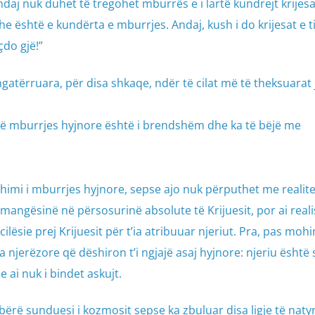
daj nuk duhet të tregohet mburrës e i lartë kundrejt krijesav
është e kundërta e mburrjes. Andaj, kush i do krijesat e tij
çdo gjë!”
gatërruara, për disa shkaqe, ndër të cilat më të theksuarat 
 së mburrjes hyjnore është i brendshëm dhe ka të bëjë me
imi i mburrjes hyjnore, sepse ajo nuk përputhet me realite
mangësinë në përsosurinë absolute të Krijuesit, por ai reali
ilësie prej Krijuesit për t’ia atribuuar njeriut. Pra, pas mohi
njerëzore që dëshiron t’i ngjajë asaj hyjnore: njeriu është
he ai nuk i bindet askujt.
bërë sunduesi i kozmosit sepse ka zbuluar disa ligje të naty