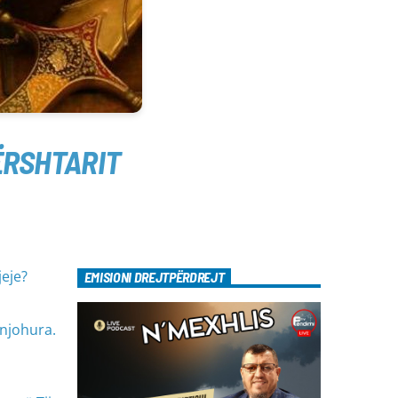
ËRSHTARIT
jeje?
EMISIONI DREJTPËRDREJT
anjohura.