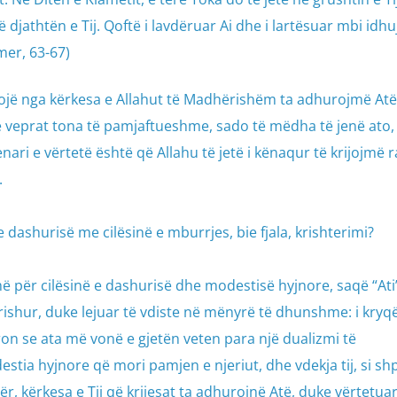
 djathtën e Tij. Qoftë i lavdëruar Ai dhe i lartësuar mbi idhuj
mer, 63-67)
gojë nga kërkesa e Allahut të Madhërishëm ta adhurojmë Atë
 veprat tona të pamjaftueshme, sado të mëdha të jenë ato, 
ari e vërtetë është që Allahu të jetë i kënaqur të krijojmë 
.
 dashurisë me cilësinë e mburrjes, bie fjala, krishterimi?
për cilësinë e dashurisë dhe modestisë hyjnore, saqë “Ati” e
e prishur, duke lejuar të vdiste në mënyrë të dhunshme: i kry
on se ata më vonë e gjetën veten para një dualizmi të
tia hyjnore që mori pamjen e njeriut, dhe vdekja tij, si sh
ër, kërkesa e Tij që krijesat ta adhurojnë Atë, duke vërtetua