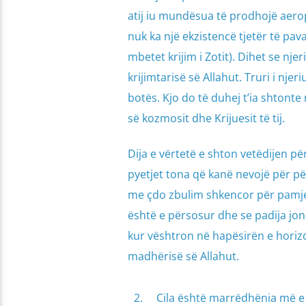
atij iu mundësua të prodhojë aeropl
nuk ka një ekzistencë tjetër të pav
mbetet krijim i Zotit). Dihet se n
krijimtarisë së Allahut. Truri i njeri
botës. Kjo do të duhej t’ia shton
së kozmosit dhe Krijuesit të tij.
Dija e vërtetë e shton vetëdijen p
pyetjet tona që kanë nevojë për pë
me çdo zbulim shkencor për pamjen 
është e përsosur dhe se padija jo
kur vështron në hapësirën e horizo
madhërisë së Allahut.
Cila është marrëdhënia më e 