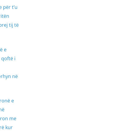
 për t’u
ritën
ej tij të
ë e
qoftë i
ërhyn në
pronë e
në
huron me
rë kur