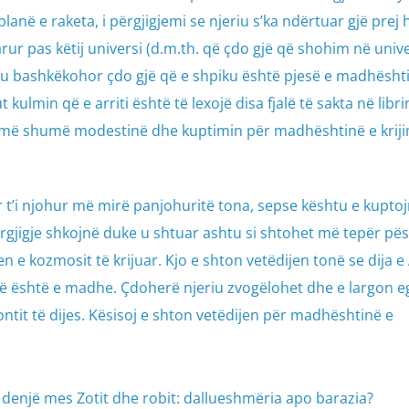
anë e raketa, i përgjigjemi se njeriu s’ka ndërtuar gjë prej h
arur pas këtij universi (d.m.th. që çdo gjë që shohim në univ
jeriu bashkëkohor çdo gjë që e shpiku është pjesë e madhësht
ut kulmin që e arriti është të lexojë disa fjalë të sakta në libri
te më shumë modestinë dhe kuptimin për madhështinë e kriji
ër t’i njohur më mirë panjohuritë tona, sepse kështu e kupto
rgjigje shkojnë duke u shtuar ashtu si shtohet më tepër pësh
e kozmosit të krijuar. Kjo e shton vetëdijen tonë se dija e 
në është e madhe. Çdoherë njeriu zvogëlohet dhe e largon 
ntit të dijes. Kësisoj e shton vetëdijen për madhështinë e
denjë mes Zotit dhe robit: dallueshmëria apo barazia?