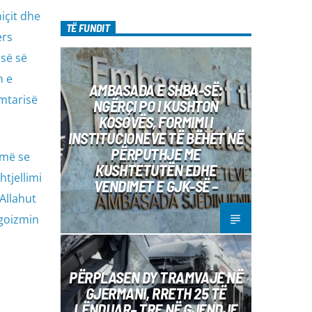
içit dhe
TË FUNDIT
ers
isë së
n e
AMBASADA E SHBA-SË:
mtarisë
NGËRÇI PO I KUSHTON
KOSOVËS, FORMIMI I
INSTITUCIONEVE TË BËHET NË
PËRPUTHJE ME
jmë se
KUSHTETUTËN EDHE
tjellimi
VENDIMET E GJK-SË –
Allahut
egoizmin
PËRPLASEN DY TRAMVAJE NË
GJERMANI, RRETH 25 TË
LËNDUAR– TRE NË GJENDJE