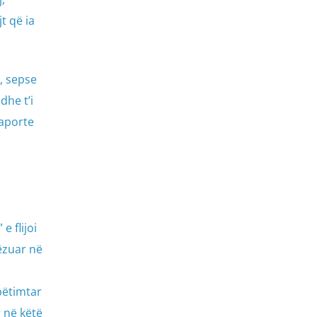
t që ia
, sepse
dhe t’i
raporte
 flijoi
qëzuar në
pëtimtar
r në këtë