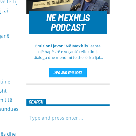
e të Tij.
, ai
NE MEXHLIS
PODCAST
janë:
Emisioni javor “Në Mexhlis”
është
një hapësirë e veçantë reflektimi,
dialogu dhe mendimi të thellë, ku fjala
e urtë dhe diskutimi i sinqertë marrin
kuptim të veçantë. Ky emision
INFO AND EPISODES
transmetohet
drejtpërdrejt çdo të
martë
, duke sjellë tek publiku një
tin e
formë komunikimi të hapur, të qetë
sht
dhe shumë përmbajtësore
mit të
SEARCH
 sundues
rës dhe