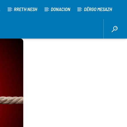
A
RRETH NESH
DONACION
DËRGO MESAZH