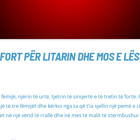
FORT PËR LITARIN DHE MOS E LËS
fëmijë, njërin të urtë, tjetrin të sinqertë e të tretin të fortë.
ë të tre fëmijët dhe kërkoi nga ta që t’ia sjellin një pemë e c
jet në një vend të rrallë dhe në mes të malit të stërmbushu