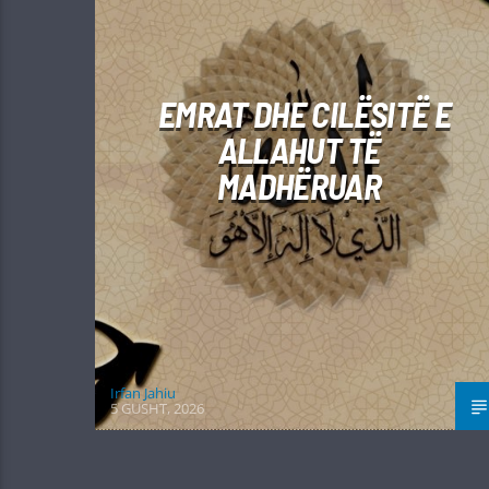
EMRAT DHE CILËSITË E
ALLAHUT TË
MADHËRUAR
Irfan Jahiu
5 GUSHT, 2026