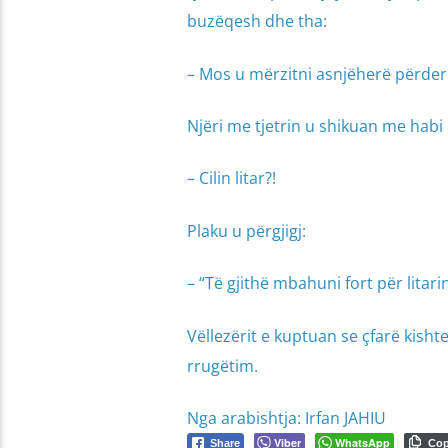
buzëqesh dhe tha:
– Mos u mërzitni asnjëherë përderis
Njëri me tjetrin u shikuan me habi 
– Cilin litar?!
Plaku u përgjigj:
– “Të gjithë mbahuni fort për litari
Vëllezërit e kuptuan se çfarë kishte
rrugëtim.
Nga arabishtja: Irfan JAHIU
Viber
WhatsApp
Share
Co