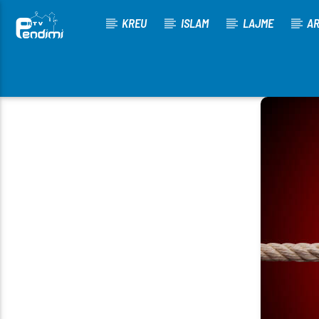
KREU
ISLAM
LAJME
AR
[There are no radio stations in the database]