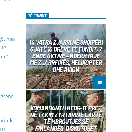
TË FUNDIT
gëtimin
14 VATRA ZJARRI NË SHQIPËRI
 të
GJATË 10 ORËVE TË FUNDIT, 7
ENDE AKTIVE – NDËRHYRJE
po “I
ME ZJARRFIKËS, HELIKOPTER
DHE AVION
 ngrënë
KOMANDANTI I KFOR-IT PRET
NË TAKIM ZYRTARIN E LARTË
TË MBROJTJES SË
rindi i
FINLANDËS, DISKUTOHET
u u