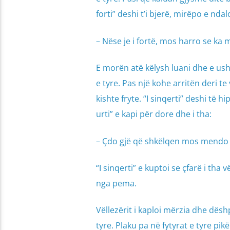
forti” deshi t’i bjerë, mirëpo e ndalo
– Nëse je i fortë, mos harro se ka më
E morën atë këlysh luani dhe e us
e tyre. Pas një kohe arritën deri t
kishte fryte. “I sinqerti” deshi të
urti” e kapi për dore dhe i tha:
– Çdo gjë që shkëlqen mos mendo s
“I sinqerti” e kuptoi se çfarë i tha
nga pema.
Vëllezërit i kaploi mërzia dhe dës
tyre. Plaku pa në fytyrat e tyre pik