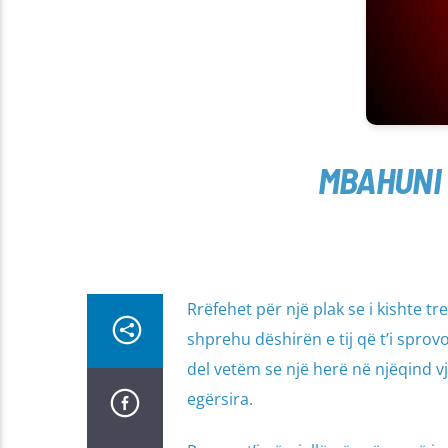
MBAHUNI 
Rrëfehet për një plak se i kishte tre 
shprehu dëshirën e tij që t’i sprovoj
del vetëm se një herë në njëqind v
egërsira.