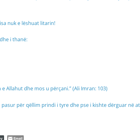
a nuk e lëshuat litarin!
dhe i thanë:
n e Allahut dhe mos u përçani.” (Ali Imran: 103)
 pasur për qëllim prindi i tyre dhe pse i kishte dërguar në a
Email
py