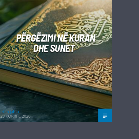
PËRGËZIMI NË KURAN
DHE SUNET
Irfan Jahiu
28 KORRIK, 2026