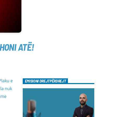
HONI ATË!
 Plaku e
EMISIONI DREJTPËRDREJT
ila nuk
r me