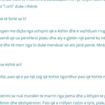
i “i urti” duke i thënë:
 të fortë se ti!
hqyen me diçka nga ushqimi që e kishin dhe e vazhduan rru
e vendi që ua përshkroi plaku dhe aty e gjetën një pemë ku në
 hipë dhe të merr nga to duke menduar se ato janë pemë. Mirë
e është ari!
 vëllai, pasi që e pa një zog që kishte ngordhur pasi që kishte
hpërimi se nuk mundën të marrin nga pema dhe u kthyen te p
ëllimin dhe dëshpërimin. Pasi që e rrëfyen rastin e tyre, plak