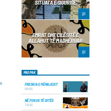
SITUATA E SIGURISË
EMRAT DHE CILËSITË E
ALLAHUT TË MADHËRUAR
PAS PAK
të
FRESKIA E MËNGJESIT
09:00
NË FOKUS TË DITËS
14:30