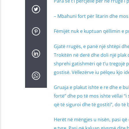
Para se t’i përcjellë për në rrugë i p
– Mbahuni fort për litarin dhe mos 
Fëmijët nuk e kuptuan qëllimin e p
Gjatë rrugës, e panë një shtëpi dhe
Trokitën në derë dhe doli një plak 
shprehi gatishmëri që t’u tregojë p
gostisë. Vëllezërve iu pëlqeu kjo i
Gruaja e plakut ishte e re dhe e buk
fortë” dhe po të mos ishte vëllai “i 
që të siguroi dhe të gostiti”, do të 
Herët në mëngjes u nisën, pasi që 
e tyre. Pasi që kaluan gjysmë dite 