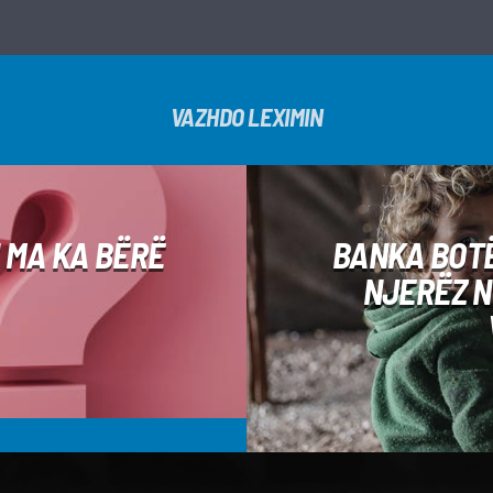
VAZHDO LEXIMIN
H MA KA BËRË
BANKA BOTË
NJERËZ N