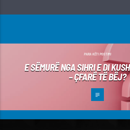
PARA KËTI POSTIMI
E SËMURË NGA SIHRI E DI KUS
– ÇFARË TË BËJ?