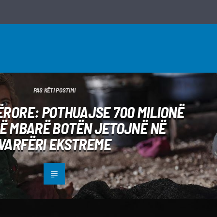
PAS KËTI POSTIMI
RORE: POTHUAJSE 700 MILIONË
Ë MBARË BOTËN JETOJNË NË
VARFËRI EKSTREME